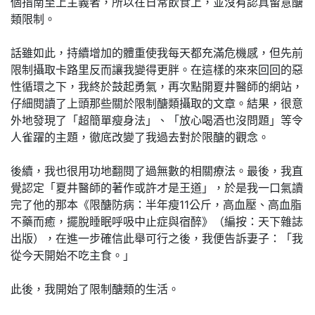
個指南至上主義者，所以在日常飲食上，並沒有認真留意醣
類限制。
話雖如此，持續增加的體重使我每天都充滿危機感，但先前
限制攝取卡路里反而讓我變得更胖。在這樣的來來回回的惡
性循環之下，我終於鼓起勇氣，再次點開夏井醫師的網站，
仔細閱讀了上頭那些關於限制醣類攝取的文章。結果，很意
外地發現了「超簡單瘦身法」、「放心喝酒也沒問題」等令
人雀躍的主題，徹底改變了我過去對於限醣的觀念。
後續，我也很用功地翻閱了過無數的相關療法。最後，我直
覺認定「夏井醫師的著作或許才是王道」，於是我一口氣讀
完了他的那本《限醣防病：半年瘦11公斤，高血壓、高血脂
不藥而癒，擺脫睡眠呼吸中止症與宿醉》（編按：天下雜誌
出版），在進一步確信此舉可行之後，我便告訴妻子：「我
從今天開始不吃主食。」
此後，我開始了限制醣類的生活。