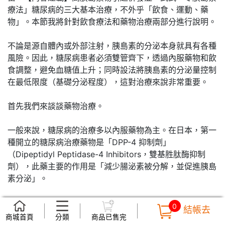
療法」糖尿病的三大基本治療，不外乎「飲食、運動、藥
物」。本節我將針對飲食療法和藥物治療兩部分進行說明。
不論是源自體內或外部注射，胰島素的分泌本身就具有各種
風險。因此，糖尿病患者必須雙管齊下，透過內服藥物和飲
食調整，避免血糖值上升；同時設法將胰島素的分泌量控制
在最低限度（基礎分泌程度），這對治療來說非常重要。
首先我們來談談藥物治療。
一般來說，糖尿病的治療多以內服藥物為主。在日本，第一
種開立的糖尿病治療藥物是「DPP-4 抑制劑」
（Dipeptidyl Peptidase-4 Inhibitors，雙基胜肽酶抑制
劑），此藥主要的作用是「減少腸泌素被分解，並促進胰島
素分泌」。
但問題來了，仍有胰島素分泌能力的糖尿病患若服用此藥
0
結帳去
物，其胰島素就會過度分泌。如此一來，便會引發「高胰島
商城首頁
分類
商品已售完