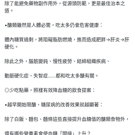
除了能避免藥物副作用外，從源頭防範，更是最佳治本之
道。
•醣類雖然是人體必需，吃太多仍會危害健康：
體內糖質過剩，將阻礙脂肪燃燒，進而造成肥胖→肝炎→肝
硬化。
除此之外，腦筋變鈍、慢性疲勞、結締組織疾病、
動脈硬化症、失智症……都和吃太多醣有關。
◎少吃點藥，照樣有效降血糖的飲食提案：
•越早開始限醣，糖尿病的改善效果就越顯著：
除了白飯、麵包、麵條這些直接提升血糖值的醣類食物外，
還有哪些營養素會使血糖「間接」上升？