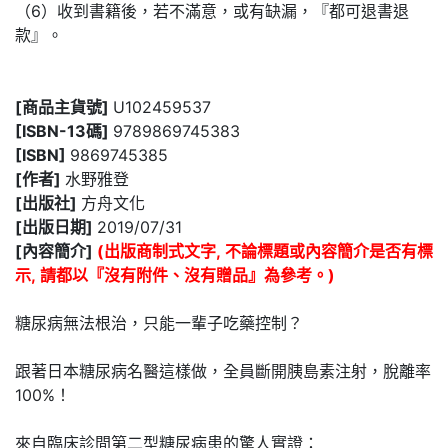
（6）收到書籍後，若不滿意，或有缺漏，『都可退書退
款』。
[商品主貨號]
U102459537
[ISBN-13碼]
9789869745383
[ISBN]
9869745385
[作者]
水野雅登
[出版社]
方舟文化
[出版日期]
2019/07/31
[內容簡介]
(出版商制式文字, 不論標題或內容簡介是否有標
示, 請都以『沒有附件、沒有贈品』為參考。)
糖尿病無法根治，只能一輩子吃藥控制？
跟著日本糖尿病名醫這樣做，全員斷開胰島素注射，脫離率
100%！
來自臨床診間第二型糖尿病患的驚人實證：