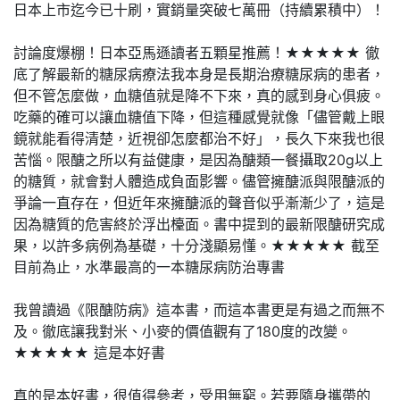
日本上市迄今已十刷，實銷量突破七萬冊（持續累積中）！
討論度爆棚！日本亞馬遜讀者五顆星推薦！★★★★★ 徹
底了解最新的糖尿病療法我本身是長期治療糖尿病的患者，
但不管怎麼做，血糖值就是降不下來，真的感到身心俱疲。
吃藥的確可以讓血糖值下降，但這種感覺就像「儘管戴上眼
鏡就能看得清楚，近視卻怎麼都治不好」，長久下來我也很
苦惱。限醣之所以有益健康，是因為醣類一餐攝取20g以上
的糖質，就會對人體造成負面影響。儘管擁醣派與限醣派的
爭論一直存在，但近年來擁醣派的聲音似乎漸漸少了，這是
因為糖質的危害終於浮出檯面。書中提到的最新限醣研究成
果，以許多病例為基礎，十分淺顯易懂。★★★★★ 截至
目前為止，水準最高的一本糖尿病防治專書
我曾讀過《限醣防病》這本書，而這本書更是有過之而無不
及。徹底讓我對米、小麥的價值觀有了180度的改變。
★★★★★ 這是本好書
真的是本好書，很值得參考，受用無窮。若要隨身攜帶的