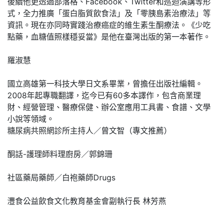
後續他更透過部落格、Facebook、Twitter和巡迴演講等形
式，全力推廣「蛋白脂質飲食法」及「零胰島素治療法」等
資訊。現在亦同時實踐治療癌症的維生素生酮療法。《少吃
點藥，血糖值照樣穩妥當》是他在臺灣出版的第一本著作。
羅淑慧
國立高雄第一科技大學日文系畢業，曾擔任出版社編輯。
2008年起專職翻譯，迄今已有60多本譯作，包含商業理
財、經營管理、醫療保健、辦公室應用工具書、食譜、文學
小說等領域。
糖尿病共照網診所主持人／曾文智（專文推薦）
酮話-護理師料理廚房／郭錦珊
社區藥局藥師／白袍藥師Drugs
灃食公益飲食文化教育基金會副執行長 林芳燕