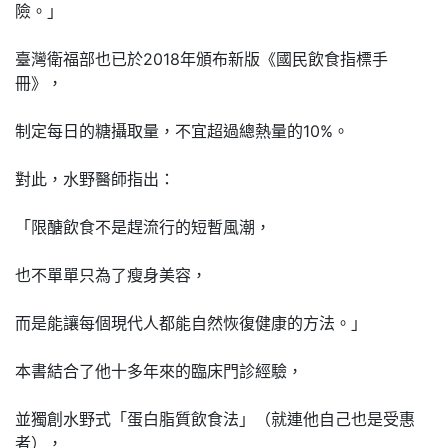
險。」
臺灣衛福部也已於2018年頒布新版《國民飲食指標手
冊》，
制定每日的糖攝取量，不宜超過總熱量的10%。
對此，水野醫師指出：
「限醣飲食不是趕流行的短暫風潮，
也不單單只為了瘦身美容，
而是能讓每個現代人都能自然恢復健康的方法。」
本書結合了他十多年來的臨床門診經驗，
並獨創水野式「蛋白脂質飲食法」（就連他自己也是受惠
者），