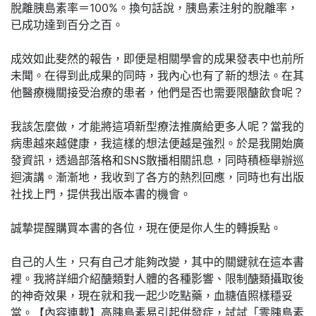
脫離胰島素率＝100%。換句話說，胰島素注射的脫離率，
已成功達到百分之百。
成效如此斐然的報告，即便是相關學會的成果發表中也前所
未聞。在得到此成果的同時，我內心也有了新的想法。在其
他醫療機關接受治療的患者，他們是否也需要限醣飲食呢？
我該怎麼做，才能將這項新型療法推廣給更多人呢？當我的
病患越來越健康，我這樣的想法便越是強烈。於是我開始廣
發資訊，透過部落格和SNS散播相關訊息，同時積極舉辦巡
迴演講。漸漸地，我收到了各方的熱烈回應，同時也有出版
社找上門，提供我出版本書的機會。
誠摯提醒購買本書的各位，現在便是你人生的轉捩點。
自己的人生，只有自己才能夠改變，其中的關鍵就在這本書
裡。我將詳細介紹醣類對人體的各種影響、限制醣類攝取後
的神奇效果，現在就和我一起少吃點藥，血糖值照樣穩妥
當。【內容連載】高胰島素易引起併發症，試試「零胰島素