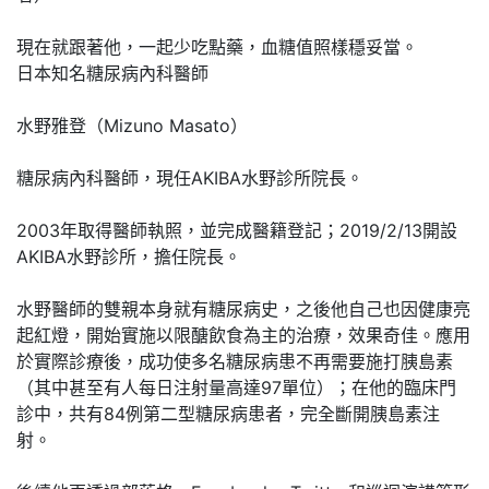
現在就跟著他，一起少吃點藥，血糖值照樣穩妥當。
日本知名糖尿病內科醫師
水野雅登（Mizuno Masato）
糖尿病內科醫師，現任AKIBA水野診所院長。
2003年取得醫師執照，並完成醫籍登記；2019/2/13開設
AKIBA水野診所，擔任院長。
水野醫師的雙親本身就有糖尿病史，之後他自己也因健康亮
起紅燈，開始實施以限醣飲食為主的治療，效果奇佳。應用
於實際診療後，成功使多名糖尿病患不再需要施打胰島素
（其中甚至有人每日注射量高達97單位）；在他的臨床門
診中，共有84例第二型糖尿病患者，完全斷開胰島素注
射。