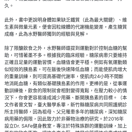
久。
此外，書中更說明身體如果缺乏鐵質（此為最大關鍵）、維
生素與微量元素，便會因粒線體的代謝機能變差，產生糖質
成癮，此為水野醫師獨到的經驗與見解。
除了限醣飲食之外，水野醫師還提到運動對於控制血糖的幫
助，可惜著墨不多。根據我的臨床經驗，糖尿病患只要維持
正確且足量的運動習慣，血糖值會更平穩。例如有氧運動類
似短效的胰島素，可在飯後快速降低血糖；而能使肌肉增大
的重量訓練，則可提高基礎代謝率，使肌肉24小時不間斷
地消耗血糖，有類似基礎胰島素的作用。更棒的是，從事運
動訓練後，飲食的限制就會相對變得寬鬆，在壓力較小的情
況下，你會更容易達成減少用藥、斷開胰島素的目標。（本
文作者曾文智，臺大醫學系畢，新竹縣糖尿病共同照護網診
所主持醫師，因為祖母、父兄罹患多年的糖尿病，深知糖尿
病用藥的侷限，因此致力於非藥物治療的研究。於2016年
設立Dr. SAFe健身教室，專注於特殊族群的運動訓練，加上