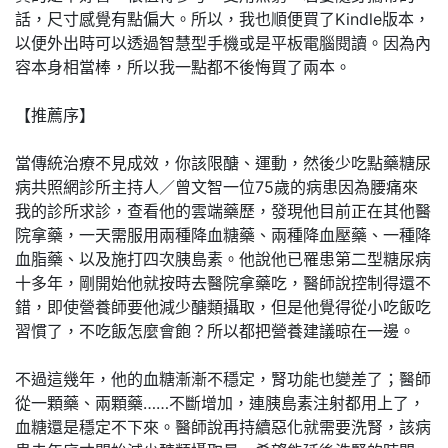
話，尺寸感覺有點偏大。所以，我也順便買了Kindle版本，
以便外出時可以透過智慧型手機或是平板電腦閱讀。因為內
容本身相當棒，所以我一點都不後悔買了兩本。
【推薦序】
當傳統治療不見成效，你該限醣、運動，然後少吃點藥糖尿
病共照網診所主持人／曾文智一位75歲的病患因為腰痛來
我的診所求診，查看他的雲端藥歷，發現他目前正在其他醫
院拿藥，一天需服用兩種降血糖藥、兩種降血壓藥、一種降
血脂藥、以及施打四次胰島素。他說他已罹患第二型糖尿病
十多年，剛開始他就按時去醫院拿藥吃，醫師說控制得還不
錯，即使營養師要他減少醣類攝取，但是他覺得從小吃飯吃
習慣了，不吃飯怎麼會飽？所以都把營養建議晾在一邊。
不過這幾年，他的血糖漸漸不穩定，腎功能也變差了；醫師
從一顆藥、兩顆藥……不斷增加，連胰島素注射都用上了，
血糖還是穩定不下來。醫師說再持續惡化就需要洗腎，該病