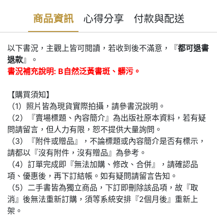
商品資訊
心得分享
付款與配送
以下書況，主觀上皆可閱讀，若收到後不滿意，『
都可退書
退款
』。
書況補充說明: B自然泛黃書斑、髒污。
【購買須知】
（1）照片皆為現貨實際拍攝，請參書況說明。
（2）『賣場標題、內容簡介』為出版社原本資料，若有疑
問請留言，但人力有限，恕不提供大量詢問。
（3）『附件或贈品』，不論標題或內容簡介是否有標示，
請都以『沒有附件，沒有贈品』為參考。
（4）訂單完成即『無法加購、修改、合併』，請確認品
項、優惠後，再下訂結帳。如有疑問請留言告知。
（5）二手書皆為獨立商品，下訂即刪除該品項，故『取
消』後無法重新訂購，須等系統安排『2個月後』重新上
架。