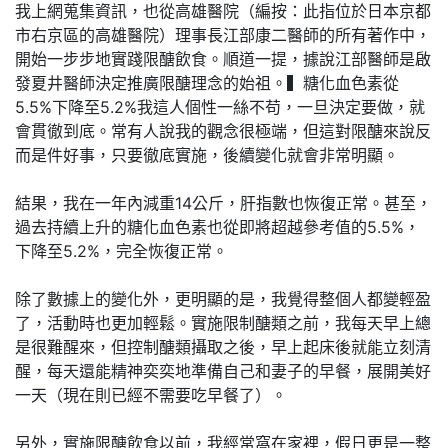
我上網蒐集資訊，也從高雄醫院（編按：此指位於日本京都
市右京區的高雄醫院）理事長江部康二醫師的所有著作中，
開始一步步地實踐限醣飲食。順道一提，據說江部醫師是啟
發夏井醫師決定推廣限醣理念的始祖。▍糖化血色素從
5.5%下降至5.2%我這人個性一絲不苟，一旦決定要做，就
會貫徹到底。常有人說我的觀念很極端，但這對限醣來說反
而是件好事，只要徹底實施，後續變化就會非常明顯。
結果，我在一年內減重14公斤，肝指數也恢復正常。甚至，
過去持續上升的糖化血色素也從即將超越參考值的5.5%，
下降至5.2%，完全恢復正常。
除了數據上的變化外，更明顯的是，我覺得整個人都變輕盈
了，活動時也更加輕鬆。實施限制醣類之前，我每天早上總
是很難醒來，但控制醣類攝取之後，早上起床後就能立刻清
醒，每天還能精神奕奕地準備自己和妻子的早餐，展開美好
一天（現在則已經不需要吃早餐了）。
另外，實施限醣飲食以前，我經常窩在家裡，假日更是一整