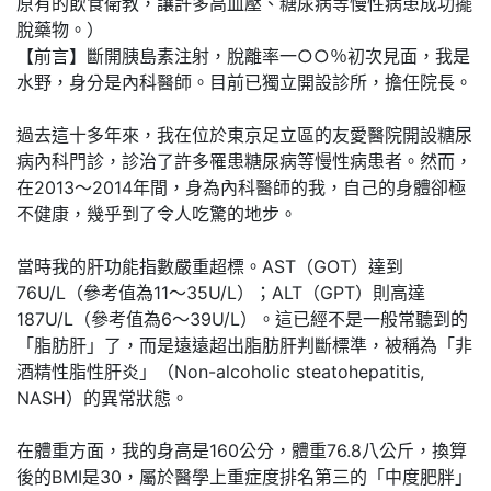
原有的飲食衛教，讓許多高血壓、糖尿病等慢性病患成功擺
脫藥物。）
【前言】斷開胰島素注射，脫離率一○○％初次見面，我是
水野，身分是內科醫師。目前已獨立開設診所，擔任院長。
過去這十多年來，我在位於東京足立區的友愛醫院開設糖尿
病內科門診，診治了許多罹患糖尿病等慢性病患者。然而，
在2013～2014年間，身為內科醫師的我，自己的身體卻極
不健康，幾乎到了令人吃驚的地步。
當時我的肝功能指數嚴重超標。AST（GOT）達到
76U/L（參考值為11～35U/L）；ALT（GPT）則高達
187U/L（參考值為6～39U/L）。這已經不是一般常聽到的
「脂肪肝」了，而是遠遠超出脂肪肝判斷標準，被稱為「非
酒精性脂性肝炎」（Non-alcoholic steatohepatitis,
NASH）的異常狀態。
在體重方面，我的身高是160公分，體重76.8八公斤，換算
後的BMI是30，屬於醫學上重症度排名第三的「中度肥胖」