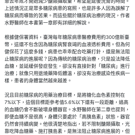
患去年底才開始減少醣類攝取量，希望能延後洗腎的時間。
上述情況正是眾多糖尿病患的寫照，也是許多人因為誤解了
糖尿病而導致的苦果。而這些關於糖尿病治療的現況，作者
水野醫師在本書第一章即有詳細的解說。
根據健保署資料，臺灣每年糖尿病患醫療費用約300億新臺
幣，這還不包含因為糖尿病腎衰竭的血液透析費用。但為何
健保花了這麼多錢，病患也乖乖配合吃藥打針，還是無法阻
止糖尿病的進展呢？因為傳統的糖尿病治療，只是設法降低
血糖，並延緩併發症發生，卻沒有直接針對「糖尿病」進行
治療；就像只用退燒藥降低體溫，卻沒有治療感染性疾病一
樣，患者的身體當然越來越差。
況且目前糖尿病的用藥治療目標，是將糖化血色素控制在
7%以下，這個目標距參考值5.6%以下還有一段距離，過高
的血糖仍會不斷破壞身體器官。水野醫師在第二章也提到，
即便血糖不是很高，身體只要處於「高胰島素」狀態，器官
仍然會持續病變。他很清楚地指出，若不限制醣類攝取，光
靠吃降血糖藥、施打胰島素，是無法阻止糖尿病進展的，但