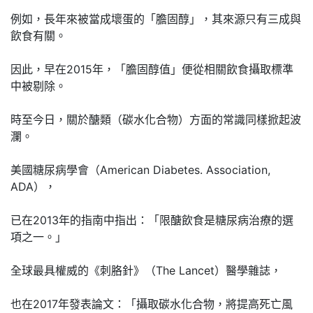
例如，長年來被當成壞蛋的「膽固醇」，其來源只有三成與
飲食有關。
因此，早在2015年，「膽固醇值」便從相關飲食攝取標準
中被剔除。
時至今日，關於醣類（碳水化合物）方面的常識同樣掀起波
瀾。
美國糖尿病學會（American Diabetes. Association,
ADA），
已在2013年的指南中指出：「限醣飲食是糖尿病治療的選
項之一。」
全球最具權威的《刺胳針》（The Lancet）醫學雜誌，
也在2017年發表論文：「攝取碳水化合物，將提高死亡風