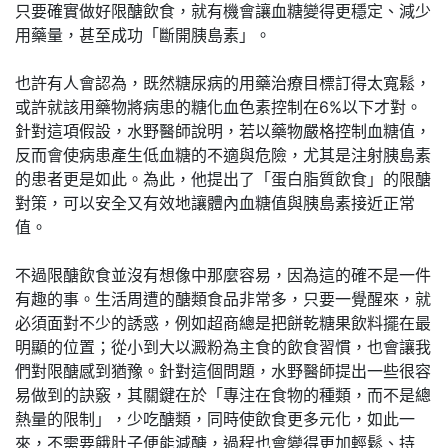
只要確實做好限醣飲食，就有機會讓血糖變得更穩定、減少
用藥量，甚至成功「斷開胰島素」。
也許有人會認為，既然糖尿病的用藥治療目標訂得太寬鬆，
或許就該用藥物將病患的糖化血色素控制在6%以下才對。
針對這項假設，水野醫師說明，若以藥物嚴格控制血糖值，
反而會使病患產生低血糖的不適與危險，尤其是注射胰島素
的患者更是如此。為此，他提出了「蛋白脂質飲食」的限醣
對策，可以安全又有效地讓體內血糖值與胰島素接近正常
值。
不過限醣飲食並沒有想像中那麼容易，因為這的確不是一件
有趣的事。生活周遭的醣類食品非常多，只要一覺醒來，就
必須面對不少的誘惑，例如超商總是把餅乾糖果飲料擺在最
明顯的位置；從小到大以澱粉為主食的飲食習慣，也會讓我
們對限醣感到猶豫。針對這個問題，水野醫師提出一些很容
易做到的訣竅，其關鍵在於「專注在食物的種類，而不是總
熱量的限制」，少吃醣類，同時使飲食更多元化，如此一
來，不需要餓肚子便能減醣，過程也會變得更加輕鬆、持