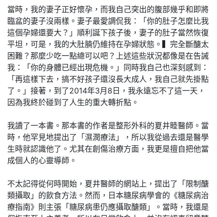
當時，我的妻子正好懷孕，而我自己突出的腹部幾乎和即將
臨盆的妻子沒兩樣。妻子最愛調侃我：「你的肚子怎麼比我
這個孕婦還要大？」順利誕下孩子後，妻子的肚子當然恢復
平坦，可是，我的大肚腩仍維持在孕婦狀態。▍完全斷醣太
困難？那麼少吃一點總可以吧？上述這些狀況都像是在告誡
我：「你的身體已經出現危機。」同時我自己也深刻感到：
「再這樣下去，搞不好孩子還沒長大成人，我自己就先掛點
了。」接著，到了2014年3月8日，我永遠忘不了這一天，
因為我終於碰到了人生的重大轉折點。
我讀了一本書。那本書的作者是整形外科的夏井睦醫師。當
時，他罕見地提出了「濕潤療法」，所以我從過去還是醫學
生時就認識他了。尤其在創傷治療方面，我更是擅自把他當
成個人的心靈導師。
不太記得從何時開始，夏井醫師的網站上，提出了「限制醣
類攝取」的飲食方法。然而，日本糖尿病學會的《糖尿病治
療指南》則主張「糖尿病患仍應攝取醣類」。當時，我還是