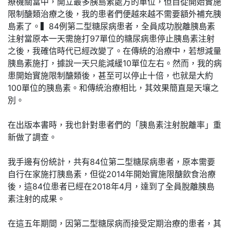
療機關當中，開立最多胰島素處方的單位，但自從開始實施
限制醣類治療之後，我的患者們便越來越不需要額外補充胰
島素了。▍84例第二型糖尿病患者，全員成功脫離胰島素
注射當原本一天需施打97單位的糖尿病患停止胰島素注射
之後，我確信時代已經改變了。在傳統的治療中，若想減量
胰島素施打，據說一天只能減緩10單位左右。然而，我的病
患開始實施限制醣類後，甚至可以停止十倍，也就是大約
100單位的胰島素。和傳統治療相比，其效果簡直是天壤之
別。
在出版本書時，我也針對患者們的「胰島素注射脫離率」重
新做了調查。
我手邊有份統計，共有84位第二型糖尿病患者，原本需要
自行在家施打胰島素，但從2014年開始實施限醣飲食治療
後，這84位患者已經在2018年4月，達到了全員脫離胰島
素注射的成果。
在這五年期間，因第二型糖尿病而接受定期治療的患者，其