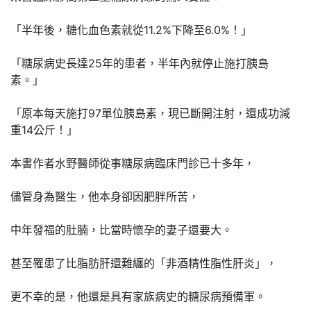
「半年後，糖化血色素就從11.2%下降至6.0%！」
「糖尿病史長達25年的患者，半年內就停止施打胰島
素。」
「原本每天施打97單位胰島素，現已斷開注射，還成功減
重14公斤！」
本書作者水野醫師從事糖尿病臨床門診已十多年，
儘管身為醫生，他本身卻因肥胖所苦，
中年發福的肚腩，比當時懷孕的妻子還要大。
甚至罹患了比脂肪肝還難纏的「非酒精性脂性肝炎」，
更不幸的是，他還是具有家族病史的糖尿病預備軍。