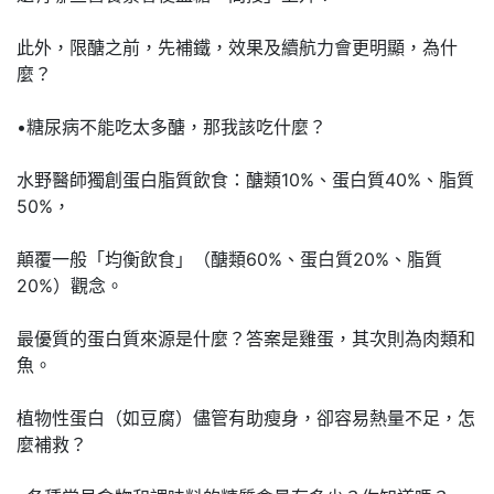
此外，限醣之前，先補鐵，效果及續航力會更明顯，為什
麼？
•糖尿病不能吃太多醣，那我該吃什麼？
水野醫師獨創蛋白脂質飲食：醣類10%、蛋白質40%、脂質
50%，
顛覆一般「均衡飲食」（醣類60%、蛋白質20%、脂質
20%）觀念。
最優質的蛋白質來源是什麼？答案是雞蛋，其次則為肉類和
魚。
植物性蛋白（如豆腐）儘管有助瘦身，卻容易熱量不足，怎
麼補救？