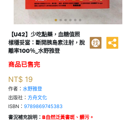
【U42】少吃點藥，血糖值照
樣穩妥當：斷開胰島素注射，脫
找
離率100％_水野雅登
商品已售完
NT$
19
作者：
水野雅登
出版社：
方舟文化
ISBN：
9789869745383
書況補充說明：
B自然泛黃書斑、髒污。