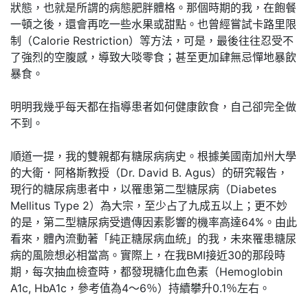
狀態，也就是所謂的病態肥胖體格。那個時期的我，在飽餐
一頓之後，還會再吃一些水果或甜點。也曾經嘗試卡路里限
制（Calorie Restriction）等方法，可是，最後往往忍受不
了強烈的空腹感，導致大啖零食；甚至更加肆無忌憚地暴飲
暴食。
明明我幾乎每天都在指導患者如何健康飲食，自己卻完全做
不到。
順道一提，我的雙親都有糖尿病病史。根據美國南加州大學
的大衛．阿格斯教授（Dr. David B. Agus）的研究報告，
現行的糖尿病患者中，以罹患第二型糖尿病（Diabetes
Mellitus Type 2）為大宗，至少占了九成五以上；更不妙
的是，第二型糖尿病受遺傳因素影響的機率高達64%。由此
看來，體內流動著「純正糖尿病血統」的我，未來罹患糖尿
病的風險想必相當高。實際上，在我BMI接近30的那段時
期，每次抽血檢查時，都發現糖化血色素（Hemoglobin
A1c, HbA1c，參考值為4～6％）持續攀升0.1％左右。