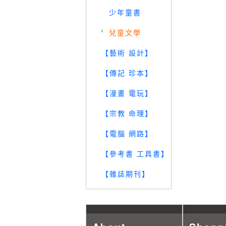
少年童書
兒童文學
【藝術 設計】
【傳記 珍本】
【漫畫 電玩】
【宗教 命理】
【電腦 網路】
【參考書 工具書】
【雜誌期刊】