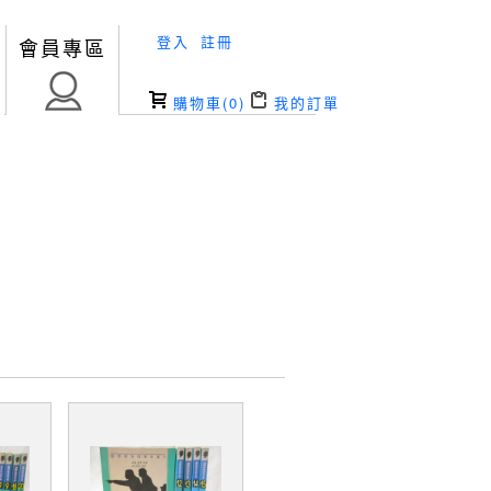
登入
註冊
會員專區
購物車(
0
)
我的訂單