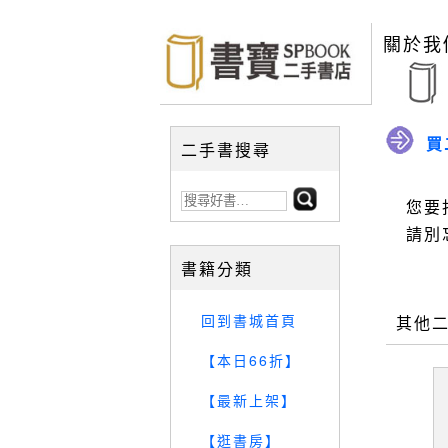
關於我
買
二手書搜尋
您要
請別
書籍分類
回到書城首頁
其他
【本日66折】
【最新上架】
【逛書房】