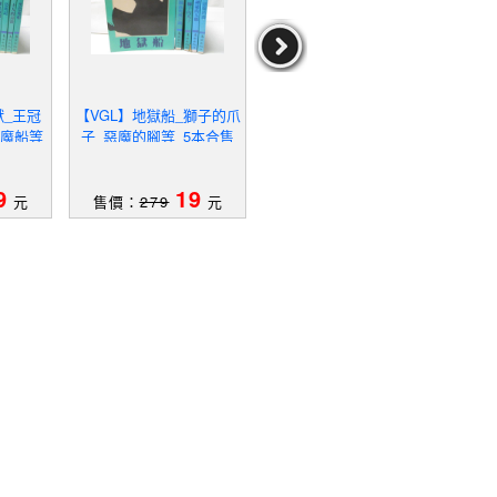
獸_王冠
【VGL】地獄船_獅子的爪
【WBA】深夜疑案_夜光
【W
色魔船等
子_惡魔的腳等_5本合售
怪獸_閃光暗號_恐怖谷等
魔的
_5本合售
9
19
19
元
售價：
279
元
售價：
279
元
售