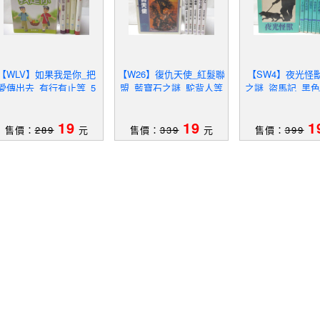
【WLV】如果我是你_把
【W26】復仇天使_紅髮聯
【SW4】夜光怪
愛傳出去_有行有止等_5
盟_藍寶石之謎_駝背人等
之謎_盜馬記_黑
本合售
_6本合售_福爾摩斯探案
_9本合售
全集
19
19
1
售價：
289
元
售價：
339
元
售價：
399