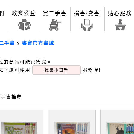
們
教育公益
買二手書
捐書/賣書
貼心服務
二手書
>
書寶官方書城
找的商品可能已售完。
忘了還可使用
服務喔!
找書小幫手
二手書推薦