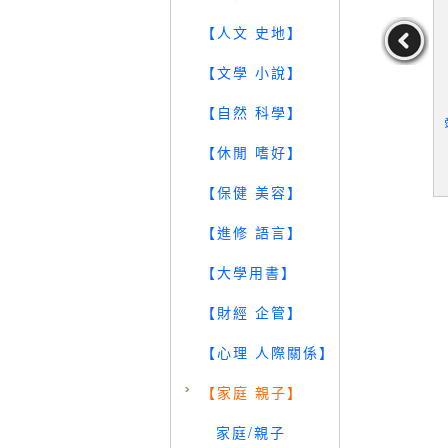
【人文 史地】
【文學 小說】
鐳的居禮夫
【WUG】水滸傳_鏡花緣_
【QZE】中國創作童話-2
【自然 科學】
版社]編輯部
今古奇觀_聊齋誌異_4本
8、30冊_2本合售_台灣部
輯
合售
分(2)、(4)
館出版社]編
【休閒 嗜好】
編輯
19
19
19
元
售價：
279
元
售價：
299
元
【保健 美容】
【進修 語言】
【大學用書】
【財經 企管】
【心理 人際關係】
【家庭 親子】
家庭/親子