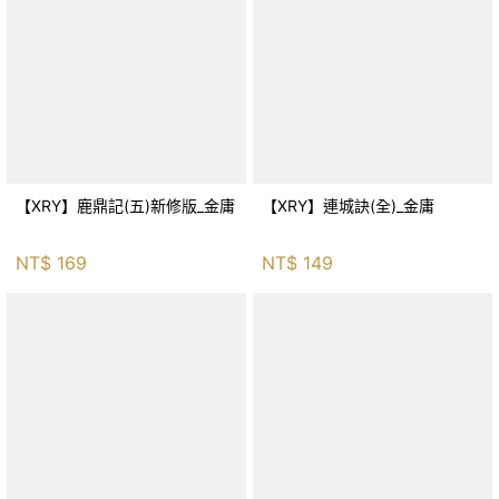
【XRY】鹿鼎記(五)新修版_金庸
【XRY】連城訣(全)_金庸
NT$
169
NT$
149