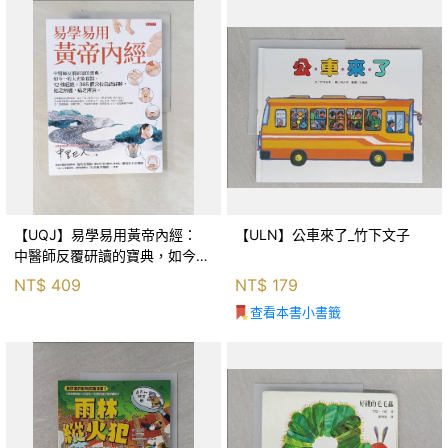
【UQJ】易學易用黃帝內經：
【ULN】公車來了_竹下文子
中醫師反覆研讀的寶典，如今一
般人也能實踐。12條經絡、365
NT$
409
NT$
179
個穴位白話詳解，經之所過，病
查看本書小書籤
之所治。_中里巴人