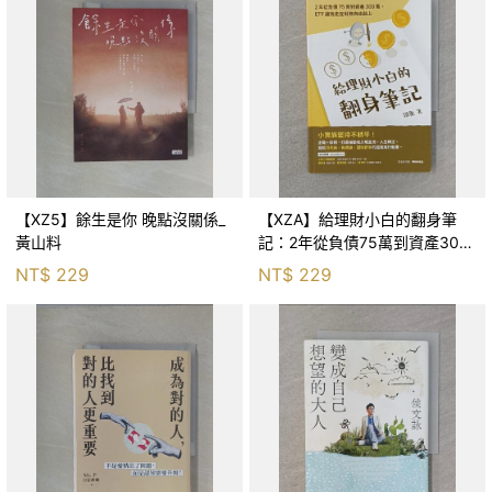
【XZ5】餘生是你 晚點沒關係_
【XZA】給理財小白的翻身筆
黃山料
記：2年從負債75萬到資產300
萬，ETF讓我走在財務自由路上_
NT$
229
NT$
229
鐵蛋