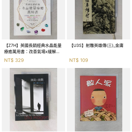
【Z7H】英國長銷經典水晶能量
【U3S】射雕英雄傳(三)_金庸
療癒萬用書：改善氣場x緩解疼
痛x穩定身心x增加財富x促進人
NT$
329
NT$
109
緣，250種水晶礦石給你最完整
的生活對策_菲利