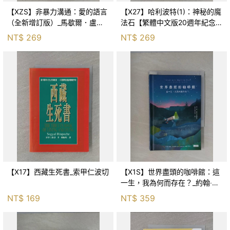
【XZS】非暴力溝通：愛的語言
【X27】哈利波特(1)：神秘的魔
（全新增訂版）_馬歇爾．盧森
法石【繁體中文版20週年紀念】
堡, 蕭寶森
_J.K.羅琳, 彭倩文
NT$
269
NT$
269
【X17】西藏生死書_索甲仁波切
【X1S】世界盡頭的咖啡館：這
一生，我為何而存在？_約翰‧史
崔勒基, Elsa
NT$
169
NT$
359