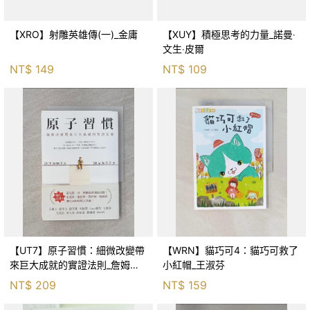
【XRO】射雕英雄傳(一)_金庸
【XUY】積極思考的力量_諾曼‧
文生‧皮爾
NT$
149
NT$
109
【UT7】原子習慣：細微改變帶
【WRN】貓巧可4：貓巧可救了
來巨大成就的實證法則_詹姆斯‧
小紅帽_王淑芬
克利爾, 蔡世偉
NT$
209
NT$
159