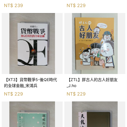
生存適應_柯智元
NT$
239
NT$
229
【XT3】貨幣戰爭5-後QE時代
【ZTL】胖古人的古人好朋友
的全球金融_宋鴻兵
_J.ho
NT$
229
NT$
229