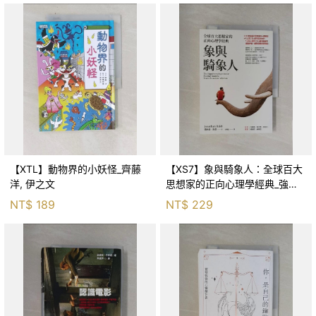
【XTL】動物界的小妖怪_齊藤
【XS7】象與騎象人：全球百大
洋, 伊之文
思想家的正向心理學經典_強納
森．海德, 李靜瑤
NT$
189
NT$
229