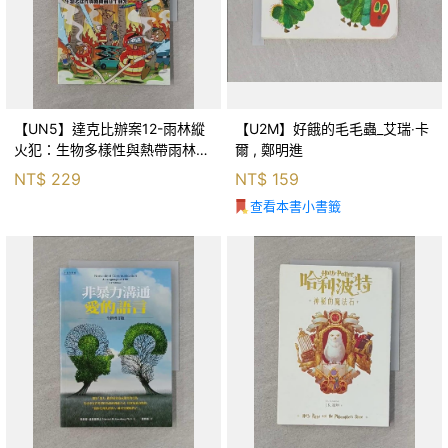
【UN5】達克比辦案12-雨林縱
【U2M】好餓的毛毛蟲_艾瑞‧卡
火犯：生物多樣性與熱帶雨林生
爾 , 鄭明進
態系_柯智元
NT$
229
NT$
159
查看本書小書籤