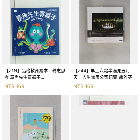
【Z1N】品格教育繪本：轉念思
【Z44】早上六點半遇見五月
考 章魚先生買褲子
天：人生無限公司紀實_趙雅芬
(Octopants)_蘇西‧西尼爾, 黃筱
NT$
169
NT$
169
茵