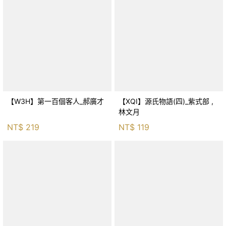
【W3H】第一百個客人_郝廣才
【XQI】源氏物語(四)_紫式部 ,
林文月
NT$
219
NT$
119