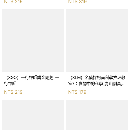
NT$
219
NT$
319
【XGO】一行禪師講金剛經_一
【XLM】名偵探柯南科學推理教
行禪師
室7：食物中的科學_青山剛昌,
Galileo工房, 黃薇嬪
NT$
219
NT$
179