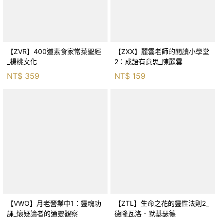
【ZVR】400道素食家常菜聖經
【ZXX】麗雲老師的閱讀小學堂
_楊桃文化
2：成語有意思_陳麗雲
NT$
359
NT$
159
【VWO】月老營業中1：靈魂功
【ZTL】生命之花的靈性法則2_
課_懷疑論者的通靈觀察
德隆瓦洛．默基瑟德