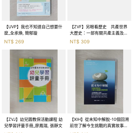
【UVP】我也不知道自己想要什
【ZVF】另眼看歷史 共產世界
麼_全承煥, 簡郁璇
大歷史：一部有關共產主義及共
產黨兩百年的興衰史_呂正理
NT$
269
NT$
309
【ZVJ】幼兒園教保活動課程 幼
【XIH】從未知中解脫-10個回溯
兒學習評量手冊_廖鳳瑞, 張靜文
前世了解今生挑戰的真實故事_
羅伯特．舒