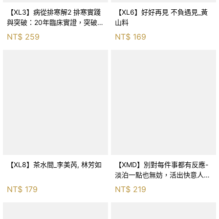
【XL3】病從排寒解2 排寒實踐
【XL6】好好再見 不負遇見_黃
與突破：20年臨床實證，突破排
山料
寒盲點，防治疫毒流感的中醫養
NT$
259
NT$
169
命方略！_李璧如
【XL8】茶水間_李美芮, 林芳如
【XMD】別對每件事都有反應-
淡泊一點也無妨，活出快意人生
的99個禪練習！_枡野俊明, 黃
NT$
179
NT$
219
薇嬪