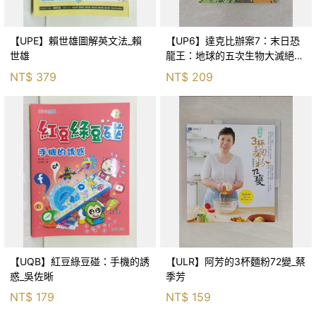
【UPE】賴世雄圖解英文法_賴
【UP6】達克比辦案7：末日恐
世雄
龍王：地球的五次生物大滅絕_
胡妙芬
NT$
379
NT$
209
【UQB】紅豆綠豆碰：手機的誘
【ULR】阿芳的3杯麵粉72變_蔡
惑_吳佐晰
季芳
NT$
179
NT$
159