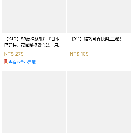
【XJO】88歲神級散戶『日本
【XI1】貓巧可真快樂_王淑芬
巴菲特』茂爺爺投資心法：用
「126法則」滾出18億円資產的
NT$
279
NT$
109
69年股海交易術_藤本茂, 賴惠
查看本書小書籤
鈴