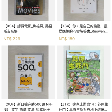
【XS4】認識電影_焦雄屏, 路易
【XS4】你，是自己的鑰匙：靈
斯吉奈堤
媒媽媽的心靈解答書_Ruowen
Huang
NT$
229
NT$
189
【XUF】新日檢完勝500題 N4-
【ZTK】達克比辦案14：莽原生
N5 : 文字.語彙.文法_松本紀子
死鬥：草原生態系與地下環境的