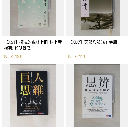
【XS1】挪威的森林上冊_村上春
【XU7】天龍八部(五)_金庸
樹著; 賴明珠譯
NT$
139
NT$
129