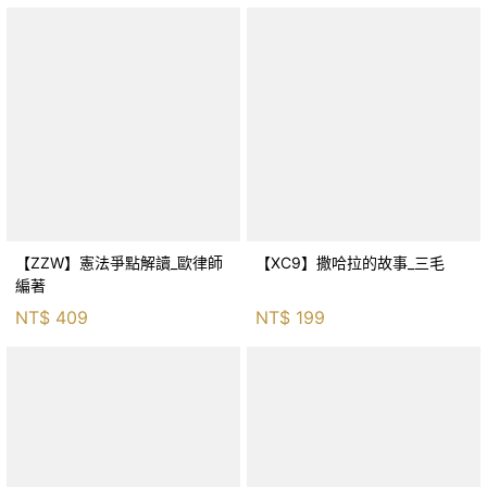
【ZZW】憲法爭點解讀_歐律師
【XC9】撒哈拉的故事_三毛
編著
NT$
409
NT$
199