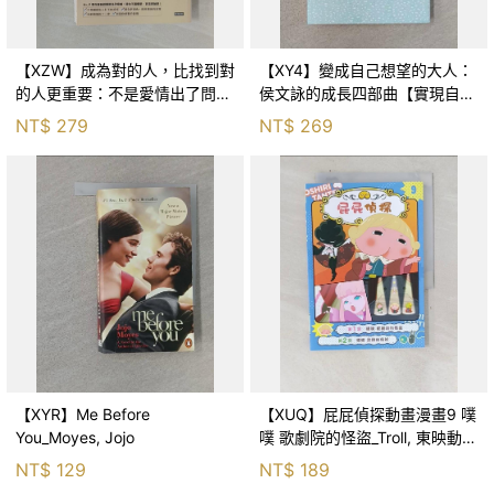
【XZW】成為對的人，比找到對
【XY4】變成自己想望的大人：
的人更重要：不是愛情出了問
侯文詠的成長四部曲【實現自
題，而是認知需要升級！_Mr. P
己】_侯文詠
NT$
279
NT$
269
【XYR】Me Before
【XUQ】屁屁偵探動畫漫畫9 噗
You_Moyes, Jojo
噗 歌劇院的怪盜_Troll, 東映動畫
株式會社, 張東君
NT$
129
NT$
189