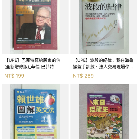
【UPE】巴菲特寫給股東的信
【UPE】波段的紀律：我在海龜
(全新增修版)_華倫‧巴菲特
操盤手訓練、法人交易現場學到
的進場、加碼、退場紀律，守住
NT$
199
NT$
289
紀律獲利至少50％_雷老闆