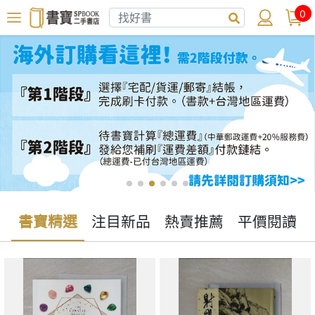
0
書寶精選
注目新品
熱賣推薦
平價閱讀