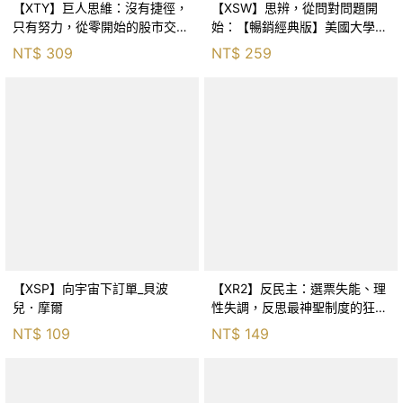
【XTY】巨人思維：沒有捷徑，
【XSW】思辨，從問對問題開
只有努力，從零開始的股市交易
始：【暢銷經典版】美國大學邏
員_巨人傑
輯思考聖經_尼爾．布朗, 史都
NT$
309
NT$
259
華．基里, 羅耀宗, 蔡宏明, 黃賓
星
【XSP】向宇宙下訂單_貝波
【XR2】反民主：選票失能、理
兒．摩爾
性失調，反思最神聖制度的狂亂
與神話！_傑森‧布倫南, 劉維人
NT$
109
NT$
149