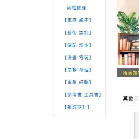
兩性關係
【家庭 親子】
【藝術 設計】
【傳記 珍本】
【漫畫 電玩】
【宗教 命理】
拾頁知
【電腦 網路】
【參考書 工具書】
其他
【雜誌期刊】