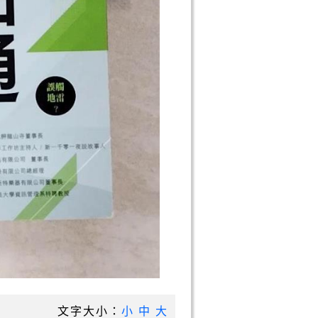
文字大小：
小
中
大