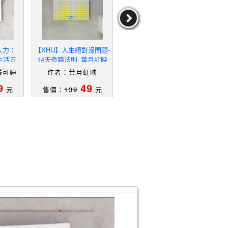
人力：
【XHU】人生絕對沒問題-
【XGA】當下就是新生：
【X
生活方
14天奇蹟法則_葉月虹映
向宇宙召喚幸福，踏上靈
YE
的108
魂鍛鍊的旅程_吳若權
人！
嚴可婷
作者：葉月虹映
作者：吳若權
作者
二版）_
課.
9
49
89
可婷
元
售價：
139
元
售價：
229
元
售