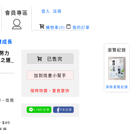
登入
註冊
會員專區
購物車(
0
)
我的訂單
靈成長
瀏覽紀錄
努力
已售完
之道_
加到找書小幫手
清除瀏覽紀錄
限時特價，要買要快
TM、信用
LINE分享
FB分享
0
$40
下單