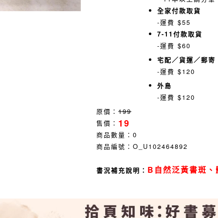
全家付款取貨
-運費 $55
7-11付款取貨
-運費 $60
宅配／貨運／郵寄
-運費 $120
外島
-運費 $120
原價：
199
19
售價：
商品數量：
0
商品編號：
O_U102464892
B自然泛黃書斑、
書況補充說明：