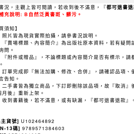
書況，主觀上皆可閱讀，若收到後不滿意，『
都可退書退
補充說明: B自然泛黃書斑、髒污。
買須知】
）照片皆為現貨實際拍攝，請參書況說明。
）『賣場標題、內容簡介』為出版社原本資料，若有疑問
詢問。
）『附件或贈品』，不論標題或內容簡介是否有標示，請
。
）訂單完成即『無法加購、修改、合併』，請確認品項、
言告知。
）二手書皆為獨立商品，下訂即刪除該品項，故『取消』
個月後』重新上架。
）收到書籍後，若不滿意，或有缺漏，『都可退書退款』
品主貨號]
U102464892
BN-13碼]
9789571384603