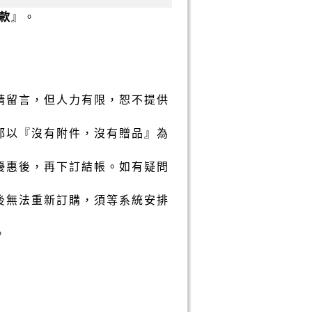
款
』。
請留言，但人力有限，恕不提供
都以『沒有附件，沒有贈品』為
優惠後，再下訂結帳。如有疑問
後無法重新訂購，須等系統安排
。