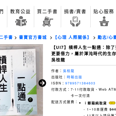
們
教育公益
買二手書
捐書/賣書
貼心服務
二手書
>
書寶官方書城
>
【心理 人際關係】
>
勵志/心
【UI7】槓桿人生一點通：除了
更要借力，屬於渾沌時代的生存
吳桂龍
作者：
吳桂龍
出版社：
時報出版
ISBN：
9789571384603
付款方式：
7-11付款取貨、Web A
卡一次付清
配送方式運費：
ｉ郵箱純取貨
- 1~10本運費
$6
- 11本以上請分筆