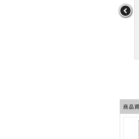
0分鐘 人生
【XFP】先行者：名醫劉
【XFN】最簡單的方式︰
言100句_
偉民逆流而上的人生_劉偉
《零極限》之實踐篇_簡體
 黃琳雅
民
_[美]瑪貝爾‧卡茨
生,黃琳雅
作者：劉偉民
作者：[美]瑪貝爾‧卡茨
69
69
49
元
售價：
229
元
售價：
169
元
商品