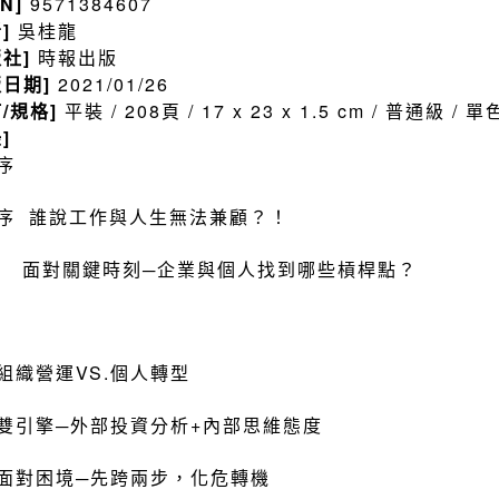
BN]
9571384607
者]
吳桂龍
版社]
時報出版
版日期]
2021/01/26
訂/規格]
平裝 / 208頁 / 17 x 23 x 1.5 cm / 普通級 /
]
序
序 誰說工作與人生無法兼顧？！
 面對關鍵時刻─企業與個人找到哪些槓桿點？
組織營運VS.個人轉型
雙引擎─外部投資分析+內部思維態度
面對困境─先跨兩步，化危轉機