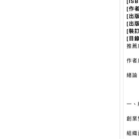
[IS
[作
[出
[出
[裝
[目錄
推薦
作者
緒論
一、
創業
組織