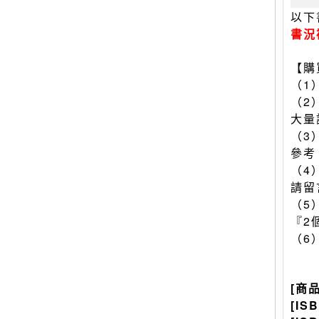
以下
書況
【購
（1
（2
大量
（3
參考
（4
請留
（5
『2
（6
[商
[IS