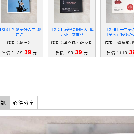
【XIS】打造美好人生_鄭
【XIC】看得見的盲人_奧
【XF9】一生美
石岩
立佛．薩克斯
「美麗」取決於
式，讓你一生迷人
作者：鄭石岩
作者：奧立佛．薩克斯
作者：齋藤薰,
個氣質生活提案（
39
39
3
齋藤 薰, 嚴
售價：
139
元
售價：
99
元
售價：
119
資訊
心得分享