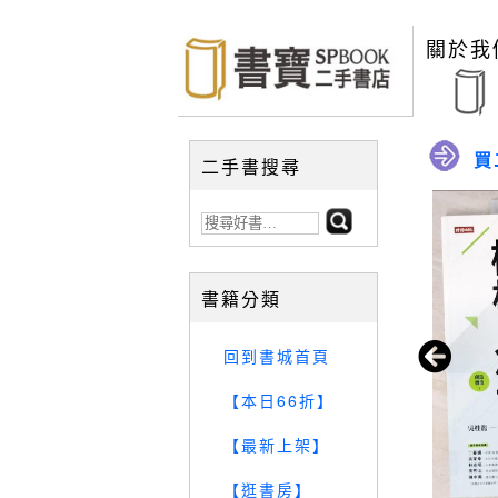
關於我
買
二手書搜尋
書籍分類
回到書城首頁
【本日66折】
【最新上架】
【逛書房】