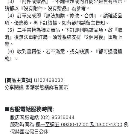
（3）『附件或贈品』，不論標題或內容簡介是否有標示，
請都以『沒有附件，沒有贈品』為參考。
（4）訂單完成即『無法加購、修改、合併』，請確認品
項、優惠後，再下訂結帳。如有疑問請留言告知。
（5）二手書皆為獨立商品，下訂即刪除該品項，故『取
消』後無法重新訂購，須等系統安排『2個月後』重新上
架。
（6）收到書籍後，若不滿意，或有缺漏，『都可退書退
款』。
[商品主貨號]
U102468032
分享閱讀 書籍狀態請詳看圖示
■客服電話服務時間:
敝店客服電話 (02) 85316044
服務時間為
週一至週五 09:00-12:00 及 13:00-17:00
例
假與國定假日公休