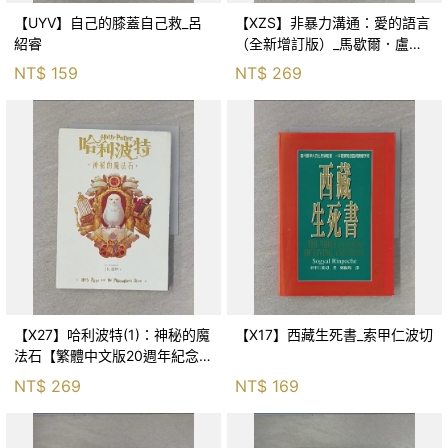
【UYV】自己的膝蓋自己救_呂
【XZS】非暴力溝通：愛的語言
紹睿
（全新增訂版）_馬歇爾．盧森
堡, 蕭寶森
NT$
159
NT$
269
【X27】哈利波特(1)：神秘的魔
【X17】西藏生死書_索甲仁波切
法石【繁體中文版20週年紀念】
_J.K.羅琳, 彭倩文
NT$
269
NT$
169