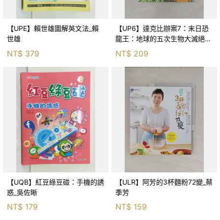
【UPE】賴世雄圖解英文法_賴
【UP6】達克比辦案7：末日恐
世雄
龍王：地球的五次生物大滅絕_
胡妙芬
NT$
379
NT$
209
【UQB】紅豆綠豆碰：手機的誘
【ULR】阿芳的3杯麵粉72變_蔡
惑_吳佐晰
季芳
NT$
179
NT$
159