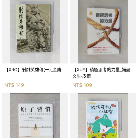
【XRO】射雕英雄傳(一)_金庸
【XUY】積極思考的力量_諾曼‧
文生‧皮爾
NT$
149
NT$
109