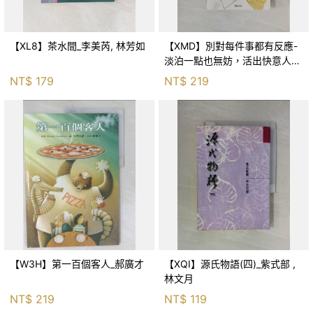
【XL8】茶水間_李美芮, 林芳如
【XMD】別對每件事都有反應-
淡泊一點也無妨，活出快意人生
的99個禪練習！_枡野俊明, 黃
NT$
179
NT$
219
薇嬪
【W3H】第一百個客人_郝廣才
【XQI】源氏物語(四)_紫式部 ,
林文月
NT$
219
NT$
119