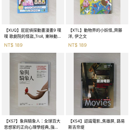
【XUQ】屁屁偵探動畫漫畫9 噗
【XTL】動物界的小妖怪_齊藤
噗 歌劇院的怪盜_Troll, 東映動畫
洋, 伊之文
株式會社, 張東君
NT$
189
NT$
189
【XS7】象與騎象人：全球百大
【XS4】認識電影_焦雄屏, 路易
思想家的正向心理學經典_強納
斯吉奈堤