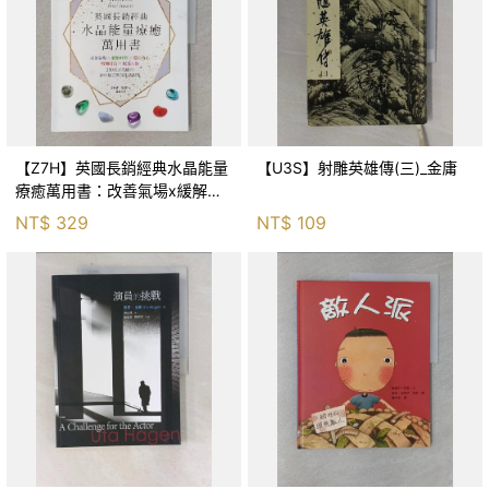
【Z7H】英國長銷經典水晶能量
【U3S】射雕英雄傳(三)_金庸
療癒萬用書：改善氣場x緩解疼
痛x穩定身心x增加財富x促進人
NT$
329
NT$
109
緣，250種水晶礦石給你最完整
的生活對策_菲利