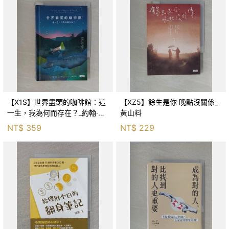
【X1S】世界盡頭的咖啡館：這
【XZ5】餘生是你 晚點沒關係_
一生，我為何而存在？_約翰‧史
黃山料
崔勒基, Elsa
NT$
359
NT$
229