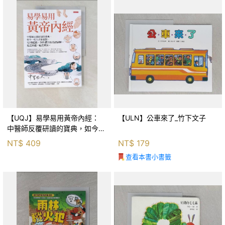
【UQJ】易學易用黃帝內經：
【ULN】公車來了_竹下文子
中醫師反覆研讀的寶典，如今一
般人也能實踐。12條經絡、365
NT$
409
NT$
179
個穴位白話詳解，經之所過，病
查看本書小書籤
之所治。_中里巴人