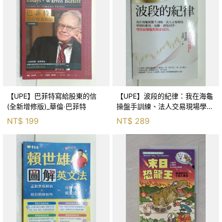
【UPE】巴菲特寫給股東的信
【UPE】波段的紀律：我在海龜
(全新增修版)_華倫‧巴菲特
操盤手訓練、法人交易現場學到
的進場、加碼、退場紀律，守住
NT$
199
NT$
289
紀律獲利至少50％_雷老闆