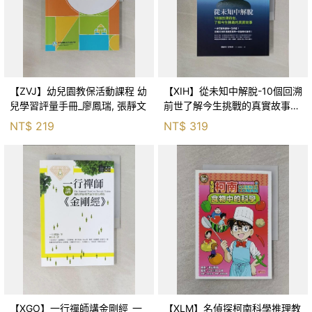
【ZVJ】幼兒園教保活動課程 幼
【XIH】從未知中解脫-10個回溯
兒學習評量手冊_廖鳳瑞, 張靜文
前世了解今生挑戰的真實故事_
羅伯特．舒
NT$
219
NT$
319
【XGO】一行禪師講金剛經_一
【XLM】名偵探柯南科學推理教