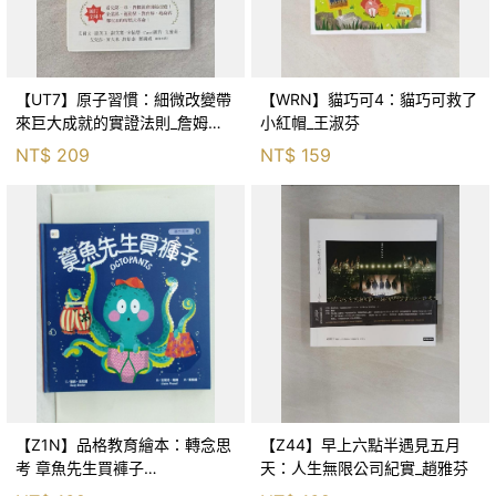
【UT7】原子習慣：細微改變帶
【WRN】貓巧可4：貓巧可救了
來巨大成就的實證法則_詹姆斯‧
小紅帽_王淑芬
克利爾, 蔡世偉
NT$
209
NT$
159
【Z1N】品格教育繪本：轉念思
【Z44】早上六點半遇見五月
考 章魚先生買褲子
天：人生無限公司紀實_趙雅芬
(Octopants)_蘇西‧西尼爾, 黃筱