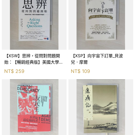
【XSW】思辨，從問對問題開
【XSP】向宇宙下訂單_貝波
始：【暢銷經典版】美國大學邏
兒．摩爾
輯思考聖經_尼爾．布朗, 史都
NT$
259
NT$
109
華．基里, 羅耀宗, 蔡宏明, 黃賓
星