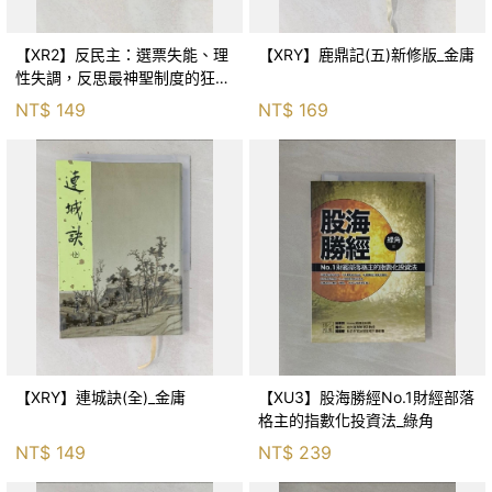
【XR2】反民主：選票失能、理
【XRY】鹿鼎記(五)新修版_金庸
性失調，反思最神聖制度的狂亂
與神話！_傑森‧布倫南, 劉維人
NT$
149
NT$
169
【XRY】連城訣(全)_金庸
【XU3】股海勝經No.1財經部落
格主的指數化投資法_綠角
NT$
149
NT$
239