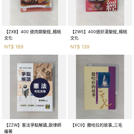
【ZXB】400 道肉類聖經_楊桃
【ZW5】400道好湯聖經_楊桃
文化
文化
NT$
189
NT$
139
【ZZW】憲法爭點解讀_歐律師
【XC9】撒哈拉的故事_三毛
編著