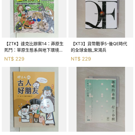
【ZTK】達克比辦案14：莽原生
【XT3】貨幣戰爭5-後QE時代
死鬥：草原生態系與地下環境的
的全球金融_宋鴻兵
生存適應_柯智元
NT$
229
NT$
229