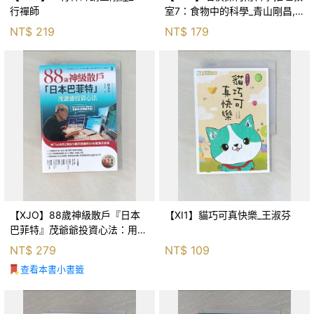
行禪師
室7：食物中的科學_青山剛昌,
Galileo工房, 黃薇嬪
NT$
219
NT$
179
【XJO】88歲神級散戶『日本
【XI1】貓巧可真快樂_王淑芬
巴菲特』茂爺爺投資心法：用
「126法則」滾出18億円資產的
NT$
279
NT$
109
69年股海交易術_藤本茂, 賴惠
查看本書小書籤
鈴