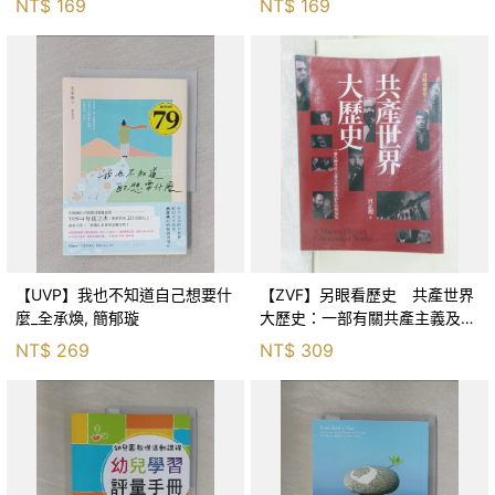
NT$
169
NT$
169
茵
【UVP】我也不知道自己想要什
【ZVF】另眼看歷史 共產世界
麼_全承煥, 簡郁璇
大歷史：一部有關共產主義及共
產黨兩百年的興衰史_呂正理
NT$
269
NT$
309