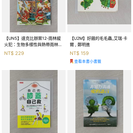
【UN5】達克比辦案12-雨林縱
【U2M】好餓的毛毛蟲_艾瑞‧卡
火犯：生物多樣性與熱帶雨林生
爾 , 鄭明進
態系_柯智元
NT$
229
NT$
159
查看本書小書籤