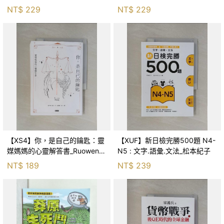
森．海德, 李靜瑤
NT$
229
NT$
229
【XS4】你，是自己的鑰匙：靈
【XUF】新日檢完勝500題 N4-
媒媽媽的心靈解答書_Ruowen
N5 : 文字.語彙.文法_松本紀子
Huang
NT$
189
NT$
239