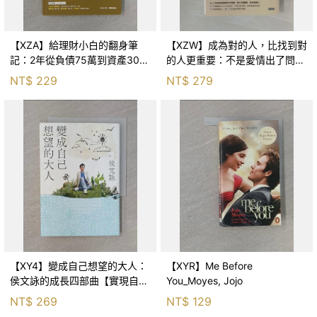
【XZA】給理財小白的翻身筆
【XZW】成為對的人，比找到對
記：2年從負債75萬到資產300
的人更重要：不是愛情出了問
萬，ETF讓我走在財務自由路上_
題，而是認知需要升級！_Mr. P
NT$
229
NT$
279
鐵蛋
【XY4】變成自己想望的大人：
【XYR】Me Before
侯文詠的成長四部曲【實現自
You_Moyes, Jojo
己】_侯文詠
NT$
269
NT$
129