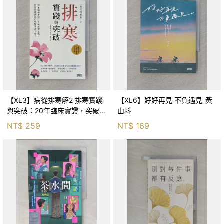
【XL3】病從排寒解2 排寒實踐
【XL6】好好再見 不負遇見_黃
與突破：20年臨床實證，突破排
山料
寒盲點，防治疫毒流感的中醫養
NT$
259
NT$
169
命方略！_李璧如