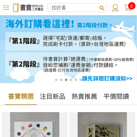
0
書寶精選
注目新品
熱賣推薦
平價閱讀