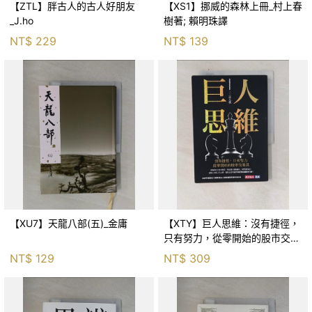
【ZTL】胖古人的古人好朋友
【XS1】挪威的森林上冊_村上春
_J.ho
樹著; 賴明珠譯
NT$
229
NT$
139
【XU7】天龍八部(五)_金庸
【XTY】巨人思維：沒有捷徑，
只有努力，從零開始的股市交易
員_巨人傑
NT$
129
NT$
309