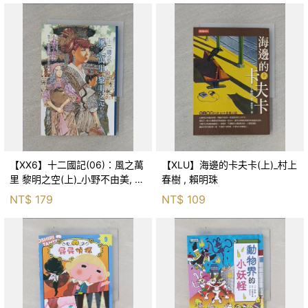
【XX6】十二國記(06)：風之萬
【XLU】海邊的卡夫卡(上)_村上
里 黎明之空(上)_小野不由美, 王
春樹 , 賴明珠
蘊潔
NT$
179
NT$
109