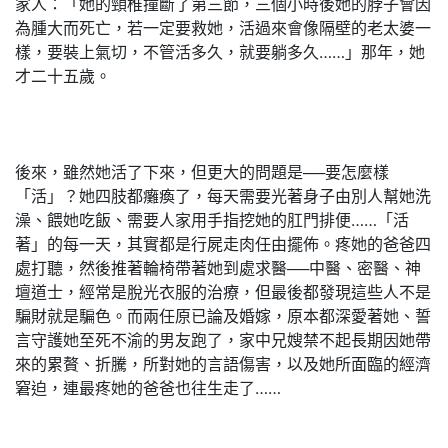
家人：「她的頸椎撞斷了第三節，三個小時後她的脖子會因
為腫大而死亡，若一定要救她，活過來會像隔壁的老太婆一
樣，要裝上氣切，不管活多久，就要躺多久……」那年，她
才二十五歲。
後來，雖然她活了下來，但更大的問題是──要怎麼樣
「活」？她四肢都癱瘓了，每天需要光著身子由別人幫她洗
澡、餵她吃飯、需要人家用手指挖她的肛門排便……「活
著」的每一天，其實都是行屍走肉任由擺佈。疼她的爸爸四
處打聽，然後推著輪椅帶著她到處求醫──中醫、密醫、神
壇道士，經常是脫光衣服的治療，但最後都發現這些人不是
騙財就是騙色。而兩任原已論及婚嫁，原本都深愛著她、誓
言守護她至死不渝的男友跑了，家中兄嫂禁不起長期因她帶
來的累贅、折騰，所對她的言語傷害，以及她所面臨的經濟
窘迫，連最疼她的爸爸也往生走了……