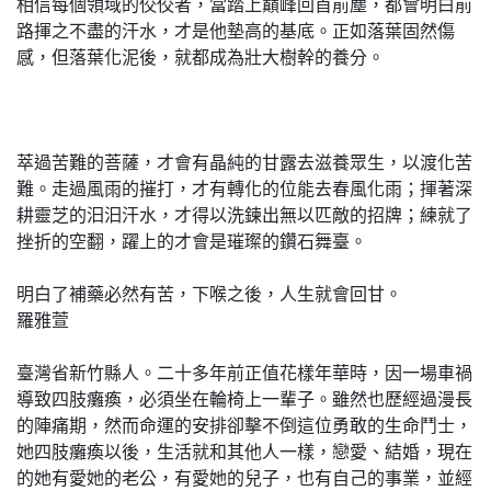
相信每個領域的佼佼者，當踏上巔峰回首前塵，都會明白前
路揮之不盡的汗水，才是他墊高的基底。正如落葉固然傷
感，但落葉化泥後，就都成為壯大樹幹的養分。
萃過苦難的菩薩，才會有晶純的甘露去滋養眾生，以渡化苦
難。走過風雨的摧打，才有轉化的位能去春風化雨；揮著深
耕靈芝的汩汩汗水，才得以洗鍊出無以匹敵的招牌；練就了
挫折的空翻，躍上的才會是璀璨的鑽石舞臺。
明白了補藥必然有苦，下喉之後，人生就會回甘。
羅雅萱
臺灣省新竹縣人。二十多年前正值花樣年華時，因一場車禍
導致四肢癱瘓，必須坐在輪椅上一輩子。雖然也歷經過漫長
的陣痛期，然而命運的安排卻擊不倒這位勇敢的生命鬥士，
她四肢癱瘓以後，生活就和其他人一樣，戀愛、結婚，現在
的她有愛她的老公，有愛她的兒子，也有自己的事業，並經