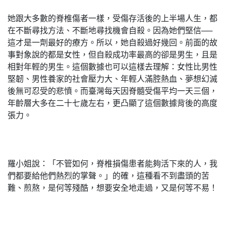
她跟大多數的脊椎傷者一樣，受傷存活後的上半場人生，都
在不斷尋找方法、不斷地尋找機會自殺。因為她們堅信──
這才是一劑最好的療方。所以，她自殺過好幾回。前面的故
事對象說的都是女性，但自殺成功率最高的卻是男生，且是
相對年輕的男生。這個數據也可以這樣去理解：女性比男性
堅韌、男性養家的社會壓力大、年輕人滿腔熱血、夢想幻滅
後無可忍受的悲憤。而臺灣每天因脊髓受傷平均一天三個，
年齡層大多在二十七歲左右，更凸顯了這個數據背後的高度
張力。
羅小姐說：「不管如何，脊椎損傷患者能夠活下來的人，我
們都要給他們熱烈的掌聲。」的確，這種看不到盡頭的苦
難、煎熬，是何等殘酷，想要安全地走過，又是何等不易！