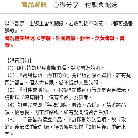
商品資訊
心得分享
付款與配送
以下書況，主觀上皆可閱讀，若收到後不滿意，『
都可退書
退款
』。
書況補充說明: C字跡、外圍磨損、髒污、泛黃書斑、書
章。
【購買須知】
（1）照片皆為現貨實際拍攝，請參書況說明。
（2）『賣場標題、內容簡介』為出版社原本資料，若有疑
問請留言，但人力有限，恕不提供大量詢問。
（3）『附件或贈品』，不論標題或內容簡介是否有標示，
請都以『沒有附件，沒有贈品』為參考。
（4）訂單完成即『無法加購、修改、合併』，請確認品
項、優惠後，再下訂結帳。如有疑問請留言告知。
（5）二手書皆為獨立商品，下訂即刪除該品項，故『取
消』後無法重新訂購，須等系統安排『2個月後』重新上
架。