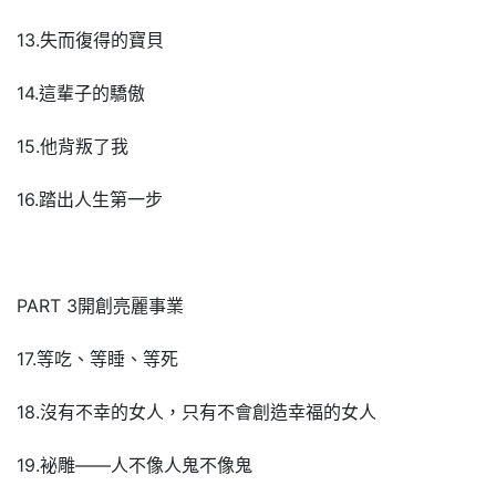
13.失而復得的寶貝
14.這輩子的驕傲
15.他背叛了我
16.踏出人生第一步
PART 3開創亮麗事業
17.等吃、等睡、等死
18.沒有不幸的女人，只有不會創造幸福的女人
19.袐雕――人不像人鬼不像鬼