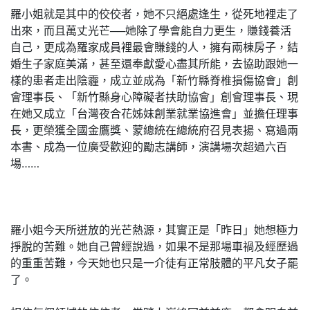
羅小姐就是其中的佼佼者，她不只絕處逢生，從死地裡走了
出來，而且萬丈光芒──她除了學會能自力更生，賺錢養活
自己，更成為羅家成員裡最會賺錢的人，擁有兩棟房子，結
婚生子家庭美滿，甚至還奉獻愛心盡其所能，去協助跟她一
樣的患者走出陰霾，成立並成為「新竹縣脊椎損傷協會」創
會理事長、「新竹縣身心障礙者扶助協會」創會理事長、現
在她又成立「台灣夜合花姊妹創業就業協進會」並擔任理事
長，更榮獲全國金鷹獎、蒙總統在總統府召見表揚、寫過兩
本書、成為一位廣受歡迎的勵志講師，演講場次超過六百
場……
羅小姐今天所迸放的光芒熱源，其實正是「昨日」她想極力
掙脫的苦難。她自己曾經說過，如果不是那場車禍及經歷過
的重重苦難，今天她也只是一介徒有正常肢體的平凡女子罷
了。