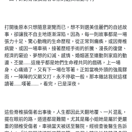
打開後原本只想隨意瀏覽而已，想不到選美佳麗們的自述故
事，卻讓我不自主地逐漸深陷。因為，每一則故事都是一場
張力十足、驚心動魄的生命歷程，從正常到癱瘓，或因脊椎
病變、或因一場車禍，接著歷經手術的折騰、漫長的復健、
經濟的窘迫、夢想的幻滅、感情、婚姻甚至連動到家庭的動
盪、丕變……這幾乎都是她們生命裡共同的戲碼，上一場
身、心痛過了，又有下一場在等著。正如當晚外頭的強風驟
雨，一陣陣的又颳又打，永不停歇一般。那本雜誌我就這樣
讀著……嘆著……，看完，已是深夜。
這些脊椎損傷者出事後，人生都因此天翻地覆、一片混亂，
擺在眼前的路，道道都是難關。尤其是羅小姐她是屬於更嚴
重的頸椎受傷者，車禍當天被送至醫院，經檢查後醫生告訴