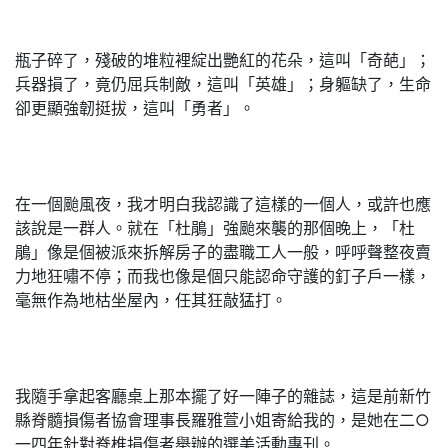
瓶子碎了，殘破的堆粒裡綻出艷紅的花朵，這叫「奇葩」；
兵器損了，竟仍屈兵制敵，這叫「英雄」；身軀缺了，生命
卻更顯強韌挺拔，這叫「勇者」。
在一個颱風夜，我才明白我認識了這樣的一個人，或許也應
該說是一群人。就在「杜鵑」強颱來襲的那個晚上，「杜
鵑」像是個被派來拆解房子的盡職工人一般，呼呼聲整夜賣
力地狂嘯不停；而我也像是個只能認命守護的釘子戶一樣，
毫無作為地枯坐屋內，任其狂敲猛打。
我隨手拿起客廳桌上那本擺了好一陣子的雜誌，這是前新竹
縣脊髓損傷者協會理事長羅雅萱小姐寄給我的，是她在二○
一四年針對脊椎損傷者舉辦的選美活動專刊。