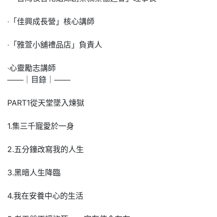
‧「佳興成長營」核心講師
‧「雅萱小舖禮品店」負責人
‧心靈勵志講師
───｜目錄｜───
PART1從天堂墜入煉獄
1.集三千寵愛於一身
2.五分鐘改寫我的人生
3.黑暗人生降臨
4.我在安養中心的生活