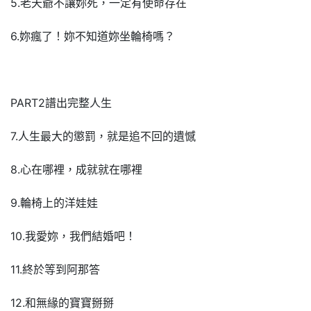
5.老天爺不讓妳死，一定有使命存在
6.妳瘋了！妳不知道妳坐輪椅嗎？
PART2譜出完整人生
7.人生最大的懲罰，就是追不回的遺憾
8.心在哪裡，成就就在哪裡
9.輪椅上的洋娃娃
10.我愛妳，我們結婚吧！
11.終於等到阿那答
12.和無緣的寶寶掰掰