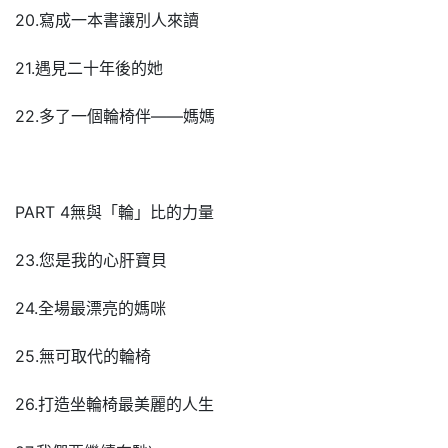
20.寫成一本書讓別人來讀
21.遇見二十年後的她
22.多了一個輪椅伴――媽媽
PART 4無與「輪」比的力量
23.您是我的心肝寶貝
24.全場最漂亮的媽咪
25.無可取代的輪椅
26.打造坐輪椅最美麗的人生