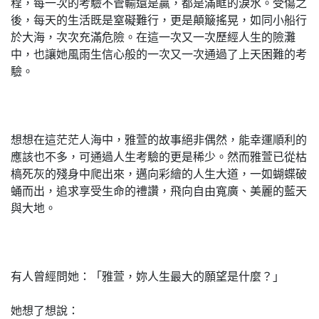
程，每一次的考驗不管輸還是贏，都是滿眶的淚水。受傷之
後，每天的生活既是窒礙難行，更是顛簸搖晃，如同小船行
於大海，次次充滿危險。在這一次又一次歷經人生的險灘
中，也讓她風雨生信心般的一次又一次通過了上天困難的考
驗。
想想在這茫茫人海中，雅萱的故事絕非偶然，能幸運順利的
應該也不多，可通過人生考驗的更是稀少。然而雅萱已從枯
槁死灰的殘身中爬出來，邁向彩繪的人生大道，一如蝴蝶破
蛹而出，追求享受生命的禮讚，飛向自由寬廣、美麗的藍天
與大地。
有人曾經問她：「雅萱，妳人生最大的願望是什麼？」
她想了想說：