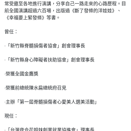
常受邀至各地進行演講，分享自己一路走來的心路歷程。目
前全國演講超過六百場，出版過《斷了發條的洋娃娃》、
《幸福要上緊發條》等書。
曾任：
‧「新竹縣脊髓損傷者協會」創會理事長
‧「新竹縣身心障礙者扶助協會」創會理事長
‧榮獲全國金鷹獎
‧榮獲前總統陳水扁總統府召見
‧主辦「第一屆脊髓損傷者心愛美人選美活動」
現任：
‧「台灣夜合花姐妹創業就業協進會」理事長