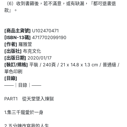
（6）收到書籍後，若不滿意，或有缺漏，『都可退書退
款』。
[商品主貨號]
U102470471
[ISBN-13碼]
4717702099190
[作者]
羅雅萱
[出版社]
布克文化
[出版日期]
2020/01/17
[裝訂/規格]
平裝 / 240頁 / 21 x 14.8 x 1.3 cm / 普通級 /
單色印刷
[目錄]
───｜目錄｜───
PART1 從天堂墜入煉獄
1.集三千寵愛於一身
2.五分鐘改寫我的人生