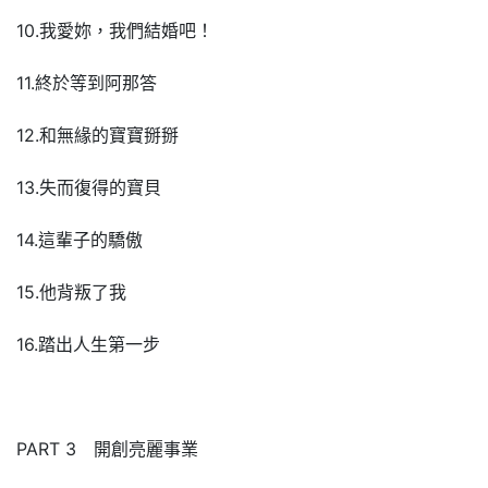
10.我愛妳，我們結婚吧！
11.終於等到阿那答
12.和無緣的寶寶掰掰
13.失而復得的寶貝
14.這輩子的驕傲
15.他背叛了我
16.踏出人生第一步
PART 3 開創亮麗事業