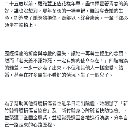
二十五歲以前，羅雅萱正值花樣年華，盡情揮霍著青春的美
好。誰也沒想到，那年冬夜的一場車禍，雖沒奪去她的生
命，卻造成了她脊髓損傷，頸部以下終身癱瘓，一輩子都必
須坐在輪椅上。
歷經傷痛的折磨與尊嚴的盡失，讓她一再萌生輕生的念頭。
然而「老天爺不讓妳死，一定有妳的使命存在！」四肢癱瘓
的雅萱，一步一步走了出來，不但和其他人一樣戀愛、結
婚，甚至在許多醫生不看好的情況下生了一個兒子。
為了幫助其他脊髓損傷者也能早日走出陰霾，她創辦了「新
竹縣脊髓損傷者協會」及「新竹縣身心障礙者扶助協會」，
並榮獲了全國金鷹獎，並經常受邀至各地進行演講，分享自
己一路走來的心路歷程。