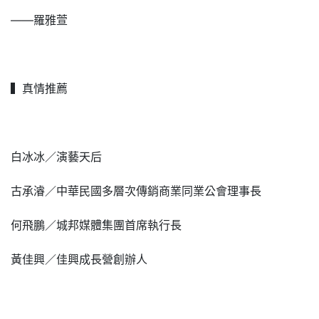
――羅雅萱
▍真情推薦
白冰冰／演藝天后
古承濬／中華民國多層次傳銷商業同業公會理事長
何飛鵬／城邦媒體集團首席執行長
黃佳興／佳興成長營創辦人