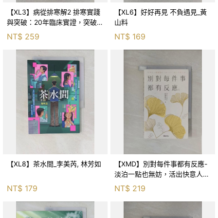
【XL3】病從排寒解2 排寒實踐
【XL6】好好再見 不負遇見_黃
與突破：20年臨床實證，突破排
山料
寒盲點，防治疫毒流感的中醫養
NT$
259
NT$
169
命方略！_李璧如
【XL8】茶水間_李美芮, 林芳如
【XMD】別對每件事都有反應-
淡泊一點也無妨，活出快意人生
的99個禪練習！_枡野俊明, 黃
NT$
179
NT$
219
薇嬪