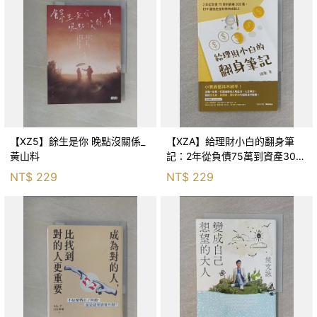
【XZ5】餘生是你 晚點沒關係_
【XZA】給理財小白的翻身筆
黃山料
記：2年從負債75萬到資產300
萬，ETF讓我走在財務自由路上_
NT$
229
NT$
229
鐵蛋