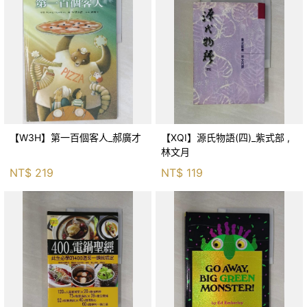
【W3H】第一百個客人_郝廣才
【XQI】源氏物語(四)_紫式部 ,
林文月
NT$
219
NT$
119