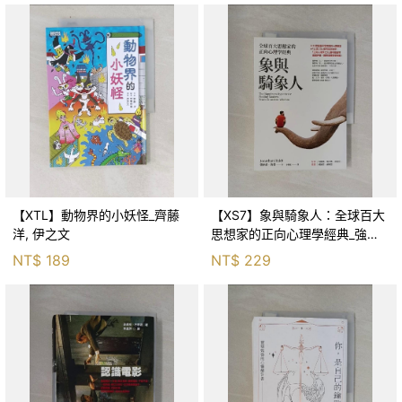
【XTL】動物界的小妖怪_齊藤
【XS7】象與騎象人：全球百大
洋, 伊之文
思想家的正向心理學經典_強納
森．海德, 李靜瑤
NT$
189
NT$
229