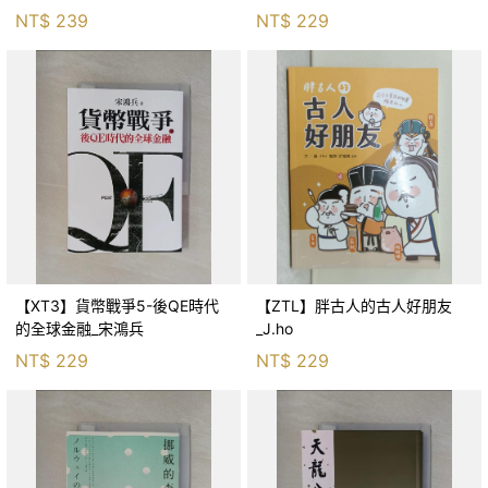
生存適應_柯智元
NT$
239
NT$
229
【XT3】貨幣戰爭5-後QE時代
【ZTL】胖古人的古人好朋友
的全球金融_宋鴻兵
_J.ho
NT$
229
NT$
229