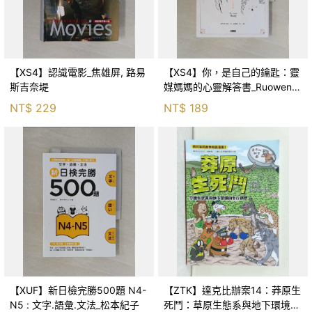
【XS4】認識電影_焦雄屏, 路易
【XS4】你，是自己的鑰匙：靈
斯吉奈堤
媒媽媽的心靈解答書_Ruowen
Huang
NT$
229
NT$
189
【XUF】新日檢完勝500題 N4-
【ZTK】達克比辦案14：莽原生
N5 : 文字.語彙.文法_松本紀子
死鬥：草原生態系與地下環境的