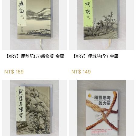
【XRY】鹿鼎記(五)新修版_金庸
【XRY】連城訣(全)_金庸
NT$
169
NT$
149