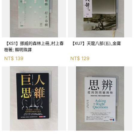
【XS1】挪威的森林上冊_村上春
【XU7】天龍八部(五)_金庸
樹著; 賴明珠譯
NT$
139
NT$
129