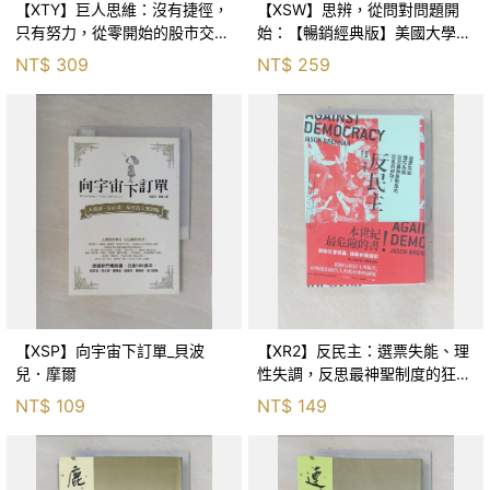
【XTY】巨人思維：沒有捷徑，
【XSW】思辨，從問對問題開
只有努力，從零開始的股市交易
始：【暢銷經典版】美國大學邏
員_巨人傑
輯思考聖經_尼爾．布朗, 史都
NT$
309
NT$
259
華．基里, 羅耀宗, 蔡宏明, 黃賓
星
【XSP】向宇宙下訂單_貝波
【XR2】反民主：選票失能、理
兒．摩爾
性失調，反思最神聖制度的狂亂
與神話！_傑森‧布倫南, 劉維人
NT$
109
NT$
149