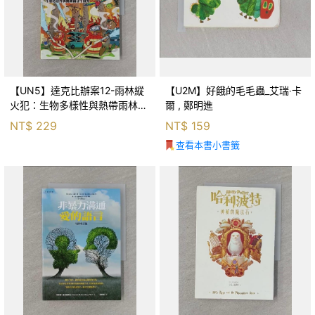
【UN5】達克比辦案12-雨林縱
【U2M】好餓的毛毛蟲_艾瑞‧卡
火犯：生物多樣性與熱帶雨林生
爾 , 鄭明進
態系_柯智元
NT$
229
NT$
159
查看本書小書籤