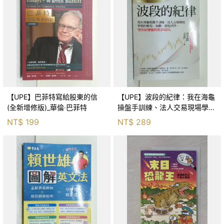
【UPE】巴菲特寫給股東的信
【UPE】波段的紀律：我在海龜
(全新增修版)_華倫‧巴菲特
操盤手訓練、法人交易現場學到
的進場、加碼、退場紀律，守住
NT$
199
NT$
289
紀律獲利至少50％_雷老闆