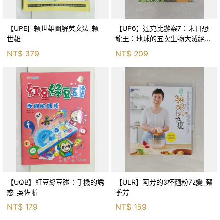
【UPE】賴世雄圖解英文法_賴
【UP6】達克比辦案7：末日恐
世雄
龍王：地球的五次生物大滅絕_
胡妙芬
NT$
379
NT$
209
【UQB】紅豆綠豆碰：手機的誘
【ULR】阿芳的3杯麵粉72變_蔡
惑_吳佐晰
季芳
NT$
179
NT$
159