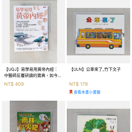
【UQJ】易學易用黃帝內經：
【ULN】公車來了_竹下文子
中醫師反覆研讀的寶典，如今一
般人也能實踐。12條經絡、365
NT$
409
NT$
179
個穴位白話詳解，經之所過，病
查看本書小書籤
之所治。_中里巴人