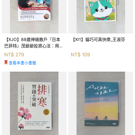
【XJO】88歲神級散戶『日本
【XI1】貓巧可真快樂_王淑芬
巴菲特』茂爺爺投資心法：用
「126法則」滾出18億円資產的
NT$
279
NT$
109
69年股海交易術_藤本茂, 賴惠
查看本書小書籤
鈴