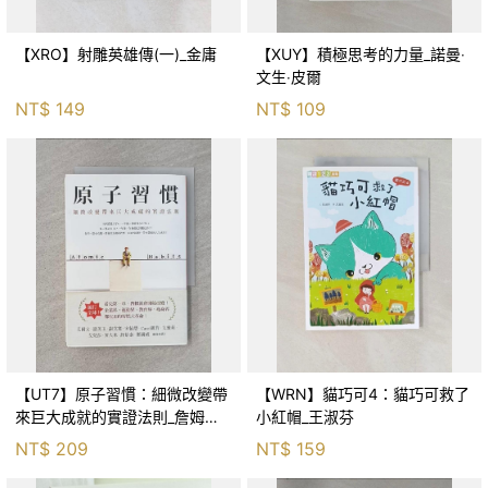
【XRO】射雕英雄傳(一)_金庸
【XUY】積極思考的力量_諾曼‧
文生‧皮爾
NT$
149
NT$
109
【UT7】原子習慣：細微改變帶
【WRN】貓巧可4：貓巧可救了
來巨大成就的實證法則_詹姆斯‧
小紅帽_王淑芬
克利爾, 蔡世偉
NT$
209
NT$
159