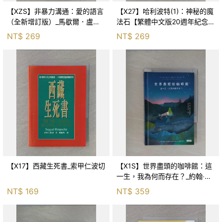
【XZS】非暴力溝通：愛的語言
【X27】哈利波特(1)：神秘的魔
（全新增訂版）_馬歇爾．盧森
法石【繁體中文版20週年紀念】
堡, 蕭寶森
_J.K.羅琳, 彭倩文
NT$
269
NT$
269
【X17】西藏生死書_索甲仁波切
【X1S】世界盡頭的咖啡館：這
一生，我為何而存在？_約翰‧史
崔勒基, Elsa
NT$
169
NT$
359