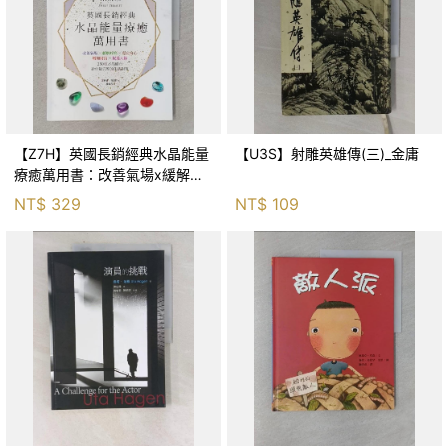
【Z7H】英國長銷經典水晶能量
【U3S】射雕英雄傳(三)_金庸
療癒萬用書：改善氣場x緩解疼
痛x穩定身心x增加財富x促進人
NT$
329
NT$
109
緣，250種水晶礦石給你最完整
的生活對策_菲利