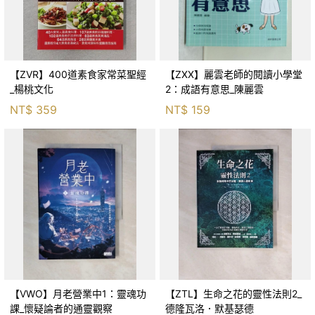
【ZVR】400道素食家常菜聖經
【ZXX】麗雲老師的閱讀小學堂
_楊桃文化
2：成語有意思_陳麗雲
NT$
359
NT$
159
【VWO】月老營業中1：靈魂功
【ZTL】生命之花的靈性法則2_
課_懷疑論者的通靈觀察
德隆瓦洛．默基瑟德