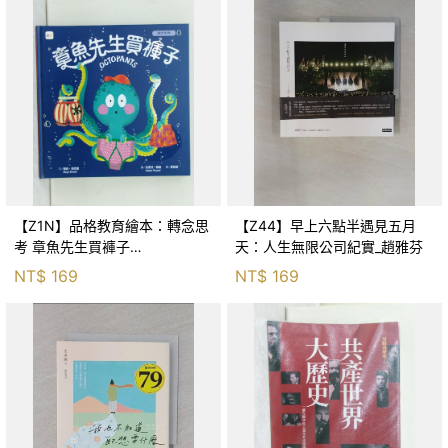
【Z1N】品格教育繪本：轉念思
【Z44】早上六點半遇見五月
考 章魚先生買褲子
天：人生無限公司紀實_趙雅芬
(Octopants)_蘇西‧西尼爾, 黃筱
NT$
169
NT$
169
茵