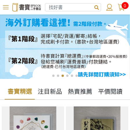
0
書寶精選
注目新品
熱賣推薦
平價閱讀