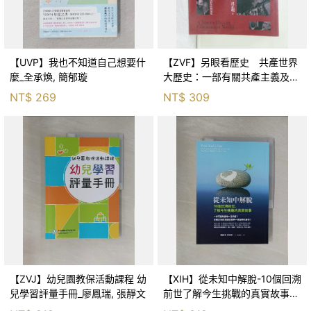
【UVP】我也不知道自己想要什
【ZVF】另眼看歷史 共產世界
麼_全承煥, 簡郁璇
大歷史：一部有關共產主義及共
產黨兩百年的興衰史_呂正理
NT$
269
NT$
309
【ZVJ】幼兒園教保活動課程 幼
【XIH】從未知中解脫-10個回溯
兒學習評量手冊_廖鳳瑞, 張靜文
前世了解今生挑戰的真實故事_
羅伯特．舒