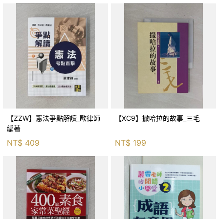
【ZZW】憲法爭點解讀_歐律師
【XC9】撒哈拉的故事_三毛
編著
NT$
409
NT$
199