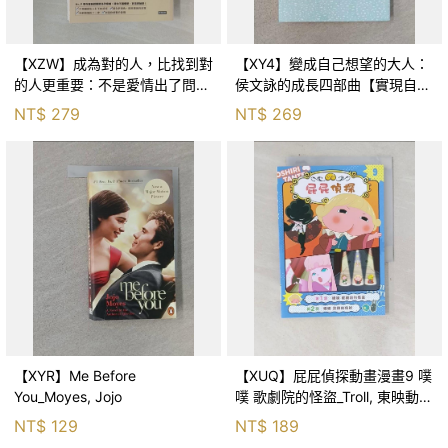
【XZW】成為對的人，比找到對
【XY4】變成自己想望的大人：
的人更重要：不是愛情出了問
侯文詠的成長四部曲【實現自
題，而是認知需要升級！_Mr. P
己】_侯文詠
NT$
279
NT$
269
【XYR】Me Before
【XUQ】屁屁偵探動畫漫畫9 噗
You_Moyes, Jojo
噗 歌劇院的怪盜_Troll, 東映動畫
株式會社, 張東君
NT$
129
NT$
189