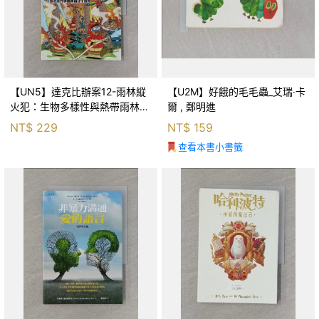
【UN5】達克比辦案12-雨林縱
【U2M】好餓的毛毛蟲_艾瑞‧卡
火犯：生物多樣性與熱帶雨林生
爾 , 鄭明進
態系_柯智元
NT$
229
NT$
159
查看本書小書籤