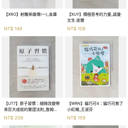
【XRO】射雕英雄傳(一)_金庸
【XUY】積極思考的力量_諾曼‧
文生‧皮爾
NT$
149
NT$
109
【UT7】原子習慣：細微改變帶
【WRN】貓巧可4：貓巧可救了
來巨大成就的實證法則_詹姆斯‧
小紅帽_王淑芬
克利爾, 蔡世偉
NT$
209
NT$
159