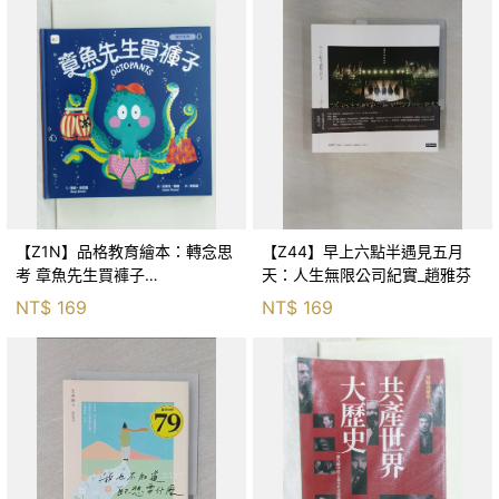
【Z1N】品格教育繪本：轉念思
【Z44】早上六點半遇見五月
考 章魚先生買褲子
天：人生無限公司紀實_趙雅芬
(Octopants)_蘇西‧西尼爾, 黃筱
NT$
169
NT$
169
茵