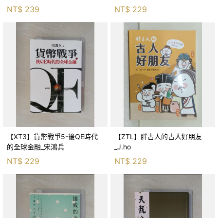
生存適應_柯智元
NT$
239
NT$
229
【XT3】貨幣戰爭5-後QE時代
【ZTL】胖古人的古人好朋友
的全球金融_宋鴻兵
_J.ho
NT$
229
NT$
229