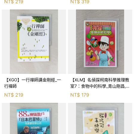
NT$
219
NT$
319
【XGO】一行禪師講金剛經_一
【XLM】名偵探柯南科學推理教
行禪師
室7：食物中的科學_青山剛昌,
Galileo工房, 黃薇嬪
NT$
219
NT$
179