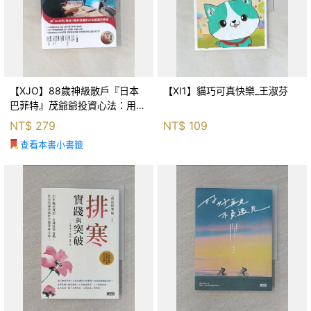
【XJO】88歲神級散戶『日本
【XI1】貓巧可真快樂_王淑芬
巴菲特』茂爺爺投資心法：用
「126法則」滾出18億円資產的
NT$
279
NT$
109
69年股海交易術_藤本茂, 賴惠
查看本書小書籤
鈴