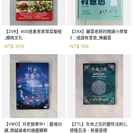
【ZVR】400道素食家常菜聖經
【ZXX】麗雲老師的閱讀小學堂
_楊桃文化
2：成語有意思_陳麗雲
NT$
359
NT$
159
【VWO】月老營業中1：靈魂功
【ZTL】生命之花的靈性法則2_
課_懷疑論者的通靈觀察
德隆瓦洛．默基瑟德