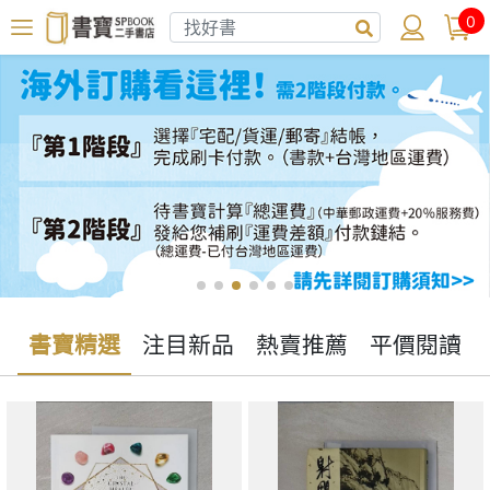
0
書寶精選
注目新品
熱賣推薦
平價閱讀