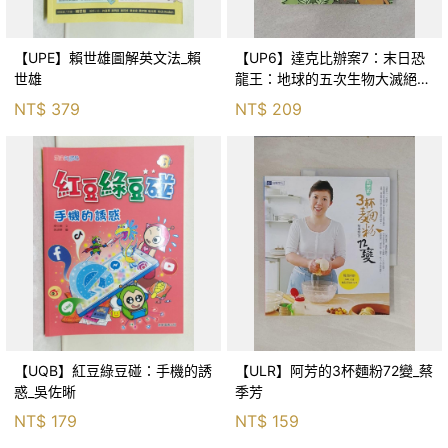
【UPE】賴世雄圖解英文法_賴
【UP6】達克比辦案7：末日恐
世雄
龍王：地球的五次生物大滅絕_
胡妙芬
NT$
379
NT$
209
【UQB】紅豆綠豆碰：手機的誘
【ULR】阿芳的3杯麵粉72變_蔡
惑_吳佐晰
季芳
NT$
179
NT$
159