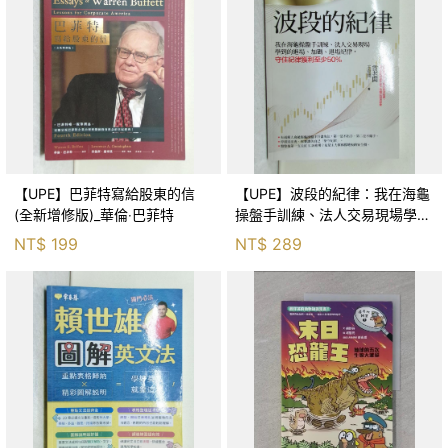
【UPE】巴菲特寫給股東的信
【UPE】波段的紀律：我在海龜
(全新增修版)_華倫‧巴菲特
操盤手訓練、法人交易現場學到
的進場、加碼、退場紀律，守住
NT$
199
NT$
289
紀律獲利至少50％_雷老闆