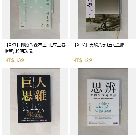
【XS1】挪威的森林上冊_村上春
【XU7】天龍八部(五)_金庸
樹著; 賴明珠譯
NT$
139
NT$
129