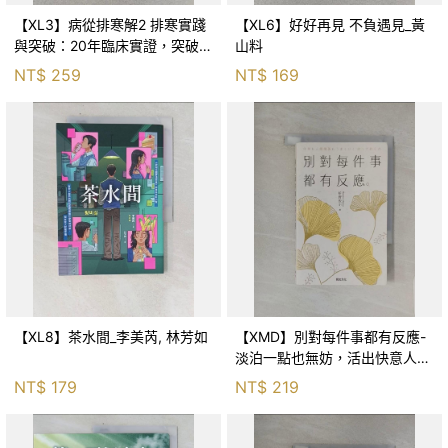
【XL3】病從排寒解2 排寒實踐
【XL6】好好再見 不負遇見_黃
與突破：20年臨床實證，突破排
山料
寒盲點，防治疫毒流感的中醫養
NT$
259
NT$
169
命方略！_李璧如
【XL8】茶水間_李美芮, 林芳如
【XMD】別對每件事都有反應-
淡泊一點也無妨，活出快意人生
的99個禪練習！_枡野俊明, 黃
NT$
179
NT$
219
薇嬪