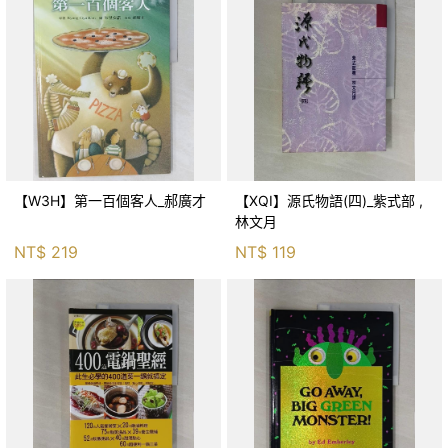
【W3H】第一百個客人_郝廣才
【XQI】源氏物語(四)_紫式部 ,
林文月
NT$
219
NT$
119