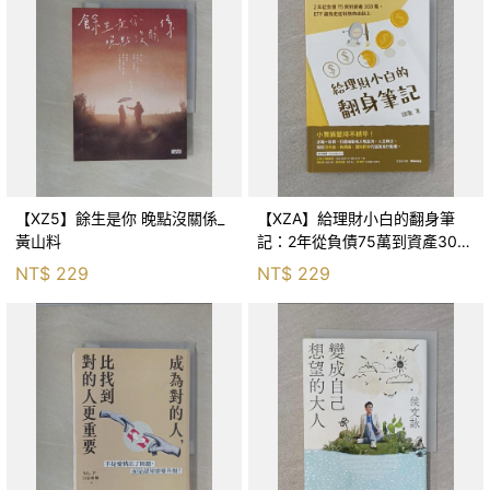
【XZ5】餘生是你 晚點沒關係_
【XZA】給理財小白的翻身筆
黃山料
記：2年從負債75萬到資產300
萬，ETF讓我走在財務自由路上_
NT$
229
NT$
229
鐵蛋