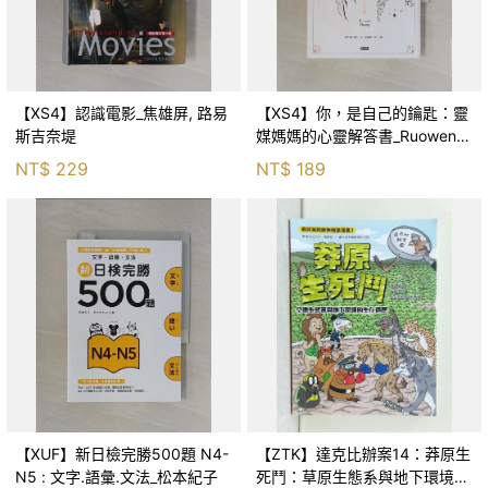
【XS4】認識電影_焦雄屏, 路易
【XS4】你，是自己的鑰匙：靈
斯吉奈堤
媒媽媽的心靈解答書_Ruowen
Huang
NT$
229
NT$
189
【XUF】新日檢完勝500題 N4-
【ZTK】達克比辦案14：莽原生
N5 : 文字.語彙.文法_松本紀子
死鬥：草原生態系與地下環境的