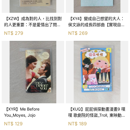
【XZW】成為對的人，比找到對
【XY4】變成自己想望的大人：
的人更重要：不是愛情出了問
侯文詠的成長四部曲【實現自
題，而是認知需要升級！_Mr. P
己】_侯文詠
NT$
279
NT$
269
【XYR】Me Before
【XUQ】屁屁偵探動畫漫畫9 噗
You_Moyes, Jojo
噗 歌劇院的怪盜_Troll, 東映動畫
株式會社, 張東君
NT$
129
NT$
189