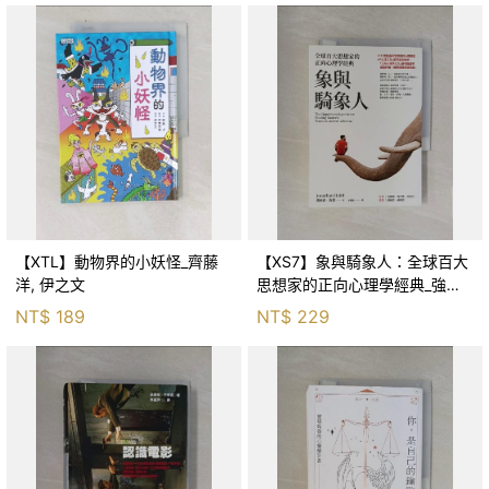
【XTL】動物界的小妖怪_齊藤
【XS7】象與騎象人：全球百大
洋, 伊之文
思想家的正向心理學經典_強納
森．海德, 李靜瑤
NT$
189
NT$
229