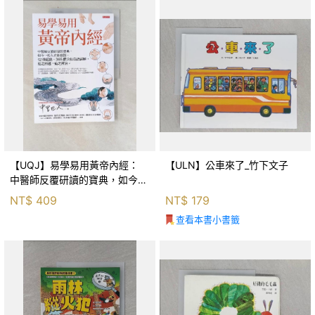
【UQJ】易學易用黃帝內經：
【ULN】公車來了_竹下文子
中醫師反覆研讀的寶典，如今一
般人也能實踐。12條經絡、365
NT$
409
NT$
179
個穴位白話詳解，經之所過，病
查看本書小書籤
之所治。_中里巴人