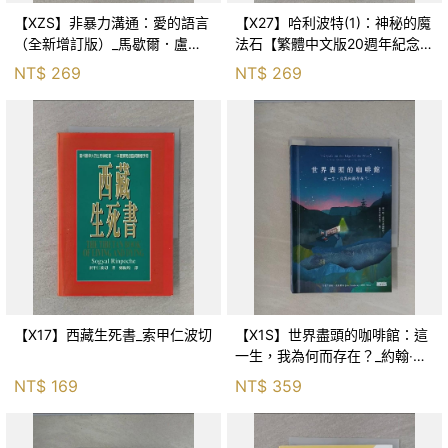
【XZS】非暴力溝通：愛的語言
【X27】哈利波特(1)：神秘的魔
（全新增訂版）_馬歇爾．盧森
法石【繁體中文版20週年紀念】
堡, 蕭寶森
_J.K.羅琳, 彭倩文
NT$
269
NT$
269
【X17】西藏生死書_索甲仁波切
【X1S】世界盡頭的咖啡館：這
一生，我為何而存在？_約翰‧史
崔勒基, Elsa
NT$
169
NT$
359