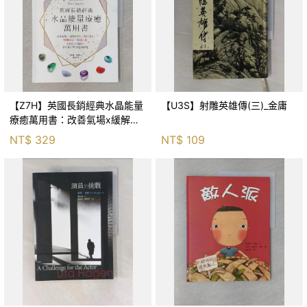
【Z7H】英國長銷經典水晶能量
【U3S】射雕英雄傳(三)_金庸
療癒萬用書：改善氣場x緩解疼
痛x穩定身心x增加財富x促進人
NT$
329
NT$
109
緣，250種水晶礦石給你最完整
的生活對策_菲利