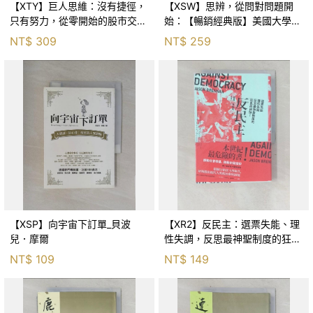
【XTY】巨人思維：沒有捷徑，
【XSW】思辨，從問對問題開
只有努力，從零開始的股市交易
始：【暢銷經典版】美國大學邏
員_巨人傑
輯思考聖經_尼爾．布朗, 史都
NT$
309
NT$
259
華．基里, 羅耀宗, 蔡宏明, 黃賓
星
【XSP】向宇宙下訂單_貝波
【XR2】反民主：選票失能、理
兒．摩爾
性失調，反思最神聖制度的狂亂
與神話！_傑森‧布倫南, 劉維人
NT$
109
NT$
149