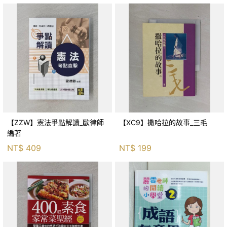
【ZZW】憲法爭點解讀_歐律師
【XC9】撒哈拉的故事_三毛
編著
NT$
409
NT$
199