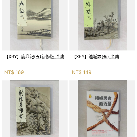
【XRY】鹿鼎記(五)新修版_金庸
【XRY】連城訣(全)_金庸
NT$
169
NT$
149