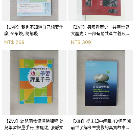
【UVP】我也不知道自己想要什
【ZVF】另眼看歷史 共產世界
麼_全承煥, 簡郁璇
大歷史：一部有關共產主義及共
產黨兩百年的興衰史_呂正理
NT$
269
NT$
309
【ZVJ】幼兒園教保活動課程 幼
【XIH】從未知中解脫-10個回溯
兒學習評量手冊_廖鳳瑞, 張靜文
前世了解今生挑戰的真實故事_
羅伯特．舒