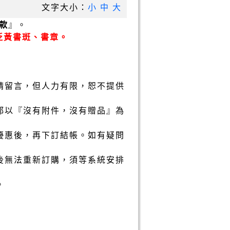
文字大小：
小
中
大
款
』。
泛黃書斑、書章。
請留言，但人力有限，恕不提供
都以『沒有附件，沒有贈品』為
優惠後，再下訂結帳。如有疑問
後無法重新訂購，須等系統安排
。