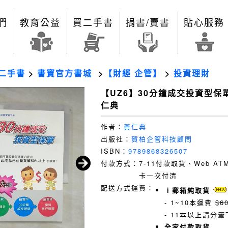
們
教育公益
買二手書
捐書/賣書
貼心服務
二手書
>
書寶官方書城
>
【財經 企管】
>
投資理財
【UZ6】30分鐘成交投資型保
仁典
作者：
黃仁典
出版社：
賀柏企管科技顧問
ISBN：
9789868326507
付款方式：
7-11付款取貨、Web A
卡一次付清
配送方式運費：
ｉ郵箱純取貨
- 1~10本運費
$6
- 11本以上請分筆
全家付款取貨