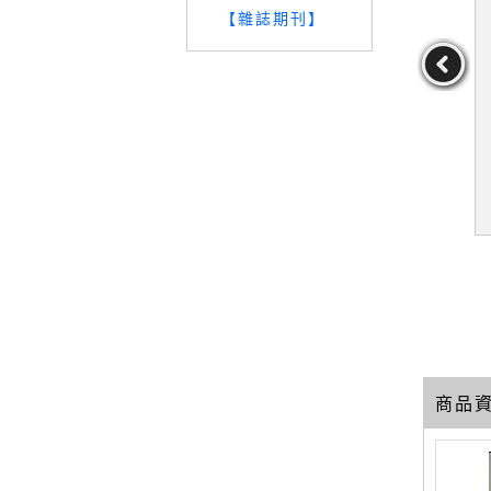
【雜誌期刊】
開燈習慣，
【SCE】Salomon Smith
【Q7Q】月入23K無痛買
診斷NG使用
Barney Guide to Mortgag
房投資術：Dr. Selena教
省下一半水
e-Backed and Asset-Bac
你鍊出人生第一桶金，投
黃建誠
作者：Hayre,Lakhbir(E
作者：楊倩琳(Dr.Selen
】（二版）_
ked S
資買好宅！_楊倩琳(Dr.Sel
DT)
a)
29
29
29
誠
ena)
元
售價：
2549
元
售價：
169
元
商品