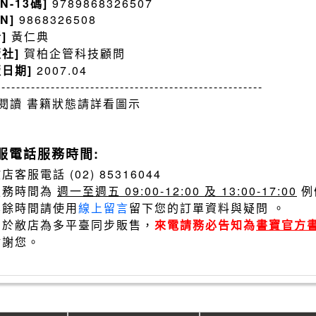
BN-13碼]
9789868326507
BN]
9868326508
者]
黃仁典
版社]
賀柏企管科技顧問
版日期]
2007.04
------------------------------------------------------
閱讀 書籍狀態請詳看圖示
服電話服務時間:
店客服電話 (02) 85316044
服務時間為
週一至週五 09:00-12:00 及 13:00-17:00
例
其餘時間請使用
線上留言
留下您的訂單資料與疑問 。
由於敝店為多平臺同步販售，
來電請務必告知為
書寶官方
謝謝您。