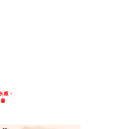
水痕、
、書