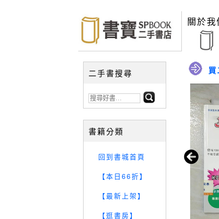
關於我
買
二手書搜尋
書籍分類
回到書城首頁
【本日66折】
【最新上架】
【逛書房】