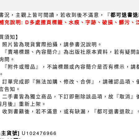
書況，主觀上皆可閱讀，若收到後不滿意，『
都可退書退
補充說明: D多處摺頁標籤、水痕、字跡、破損、髒污、
買須知】
）照片皆為現貨實際拍攝，請參書況說明。
）『賣場標題、內容簡介』為出版社原本資料，若有疑問
詢問。
）『附件或贈品』，不論標題或內容簡介是否有標示，請
。
）訂單完成即『無法加購、修改、合併』，請確認品項、
言告知。
）二手書皆為獨立商品，下訂即刪除該品項，故『取消』
個月後』重新上架。
）收到書籍後，若不滿意，或有缺漏，『都可退書退款』
品主貨號]
U102476966