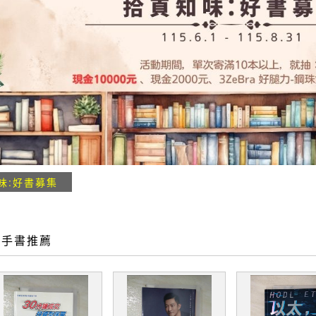
味:好書募集
二手書推薦