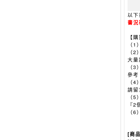
以下
書況
【購
（1
（2
大量
（3
參考
（4
請留
（5
『2
（6
[商