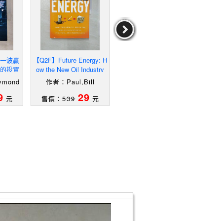
下一波贏
【Q2F】Future Energy: H
【QL1】작지만 강한 기업
【
的投資
ow the New Oil Industry
에 투자하라_韓文_랄프웬
ond W
Will Change People, Poli
저
mond
作者：Paul,Bill
作者：랄프웬저
9
29
19
元
售價：
539
元
售價：
199
元
售