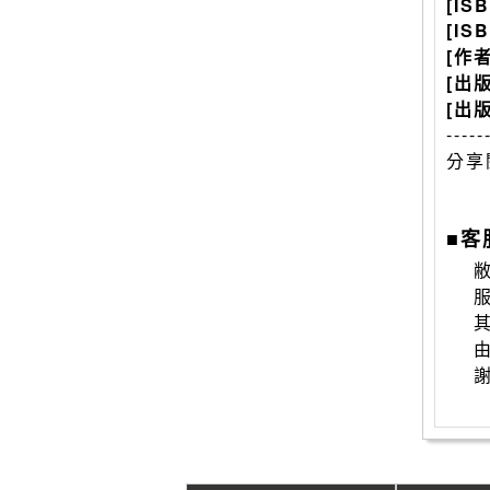
[IS
[IS
[作
[出
[出
-----
分享
■客
敝