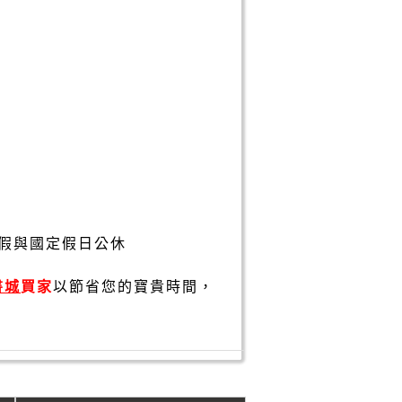
假與國定假日公休
書城
買家
以節省您的寶貴時間，