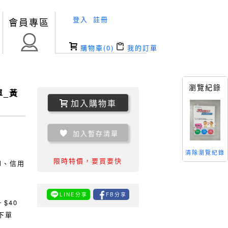
登入
註冊
會員專區
購物車(
0
)
我的訂單
瀏覽紀錄
單_黃
加入購物車
加入暫存清單
清除瀏覽紀錄
限時特價，要買要快
TM、信用
LINE分享
FB分享
0
$40
下單