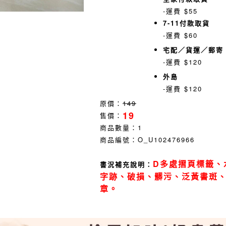
-運費 $55
7-11付款取貨
-運費 $60
宅配／貨運／郵寄
-運費 $120
外島
-運費 $120
原價：
149
19
售價：
商品數量：
1
商品編號：
O_U102476966
D多處摺頁標籤、
書況補充說明：
字跡、破損、髒污、泛黃書斑
章。