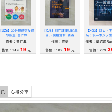
【UZ6】30分鐘成交投資
【XJ8】別在該理財的年
【XG3】以太，
型保單_黃仁典
紀，選擇放棄_崴爺
家：第一本以太幣
專書_吳紹綱 Raym
作者：黃仁典
作者：崴爺
作者：吳紹綱Ray
u
Wu
19
19
3
售價：
149
元
售價：
189
元
售價：
279
資訊
心得分享