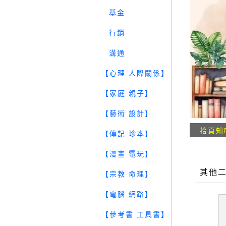
基金
行銷
溝通
【心理 人際關係】
【家庭 親子】
【藝術 設計】
拾頁知
【傳記 珍本】
【漫畫 電玩】
其他
【宗教 命理】
【電腦 網路】
【參考書 工具書】