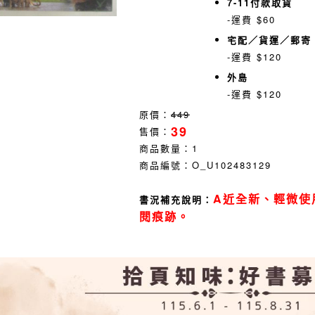
7-11付款取貨
-運費 $60
宅配／貨運／郵寄
-運費 $120
外島
-運費 $120
原價：
449
39
售價：
商品數量：
1
商品編號：
O_U102483129
A近全新、輕微使
書況補充說明：
閱痕跡。