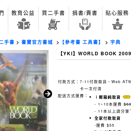
們
教育公益
買二手書
捐書/賣書
貼心服務
二手書
>
書寶官方書城
>
【參考書 工具書】
>
字典
【YKI】WORLD BOOK 2009
付款方式：
7-11付款取貨、Web A
卡一次付清
配送方式運費：
ｉ郵箱純取貨
- 1~10本運費
$6
- 11本以上請分筆
全家付款取貨
-運費 $55