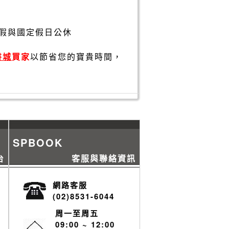
假與國定假日公休
書城
買家
以節省您的寶貴時間，
SPBOOK
台
客服與聯絡資訊
網路客服
(02)8531-6044
周一至周五
09:00 ~ 12:00