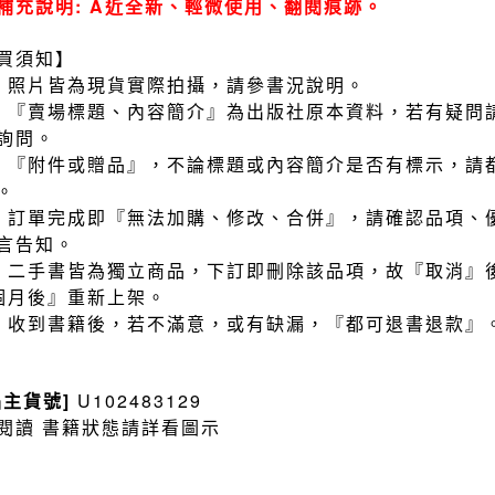
補充說明: A近全新、輕微使用、翻閱痕跡。
買須知】
）照片皆為現貨實際拍攝，請參書況說明。
）『賣場標題、內容簡介』為出版社原本資料，若有疑問
詢問。
）『附件或贈品』，不論標題或內容簡介是否有標示，請
。
）訂單完成即『無法加購、修改、合併』，請確認品項、
言告知。
）二手書皆為獨立商品，下訂即刪除該品項，故『取消』
個月後』重新上架。
）收到書籍後，若不滿意，或有缺漏，『都可退書退款』
品主貨號]
U102483129
閱讀 書籍狀態請詳看圖示