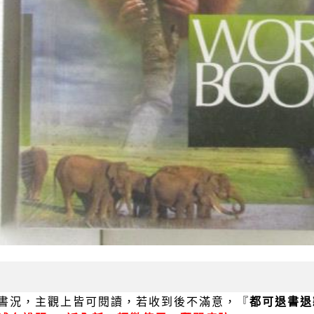
書況，主觀上皆可閱讀，若收到後不滿意，『
都可退書退