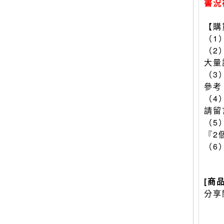
書況
【購
（1
（2
大量
（3
參考
（4
請留
（5
『2
（6
[商
分享