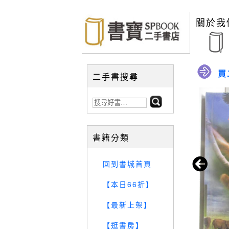
關於我
買
二手書搜尋
書籍分類
回到書城首頁
【本日66折】
【最新上架】
【逛書房】