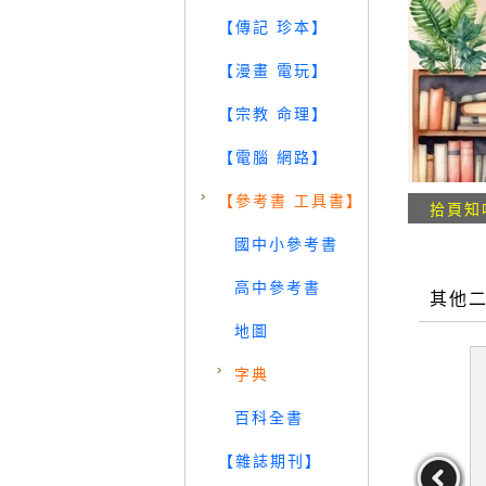
【傳記 珍本】
【漫畫 電玩】
【宗教 命理】
【電腦 網路】
【參考書 工具書】
拾頁知
國中小參考書
高中參考書
其他
地圖
字典
百科全書
【雜誌期刊】