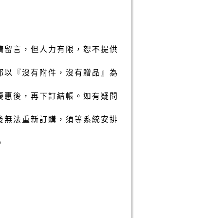
請留言，但人力有限，恕不提供
都以『沒有附件，沒有贈品』為
優惠後，再下訂結帳。如有疑問
後無法重新訂購，須等系統安排
。