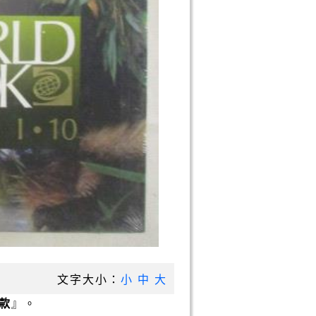
文字大小：
小
中
大
款
』。