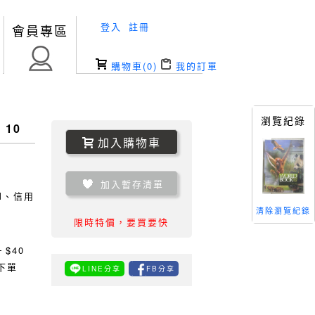
登入
註冊
會員專區
購物車(
0
)
我的訂單
瀏覽紀錄
 10
加入購物車
加入暫存清單
TM、信用
清除瀏覽紀錄
限時特價，要買要快
0
$40
下單
LINE分享
FB分享