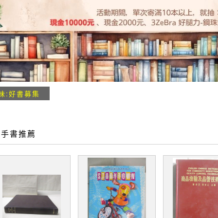
味:好書募集
二手書推薦