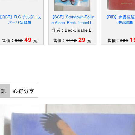
【QCR】R.C.チルダース
【SCF】Storytown-Rollin
【RID】商品檢
パーリ語辭典
g Along_Beck, Isabel L.
技術辭典
作者：Beck,IsabelL.
49
29
1
售價：
889
元
售價：
1149
元
售價：
369
資訊
心得分享