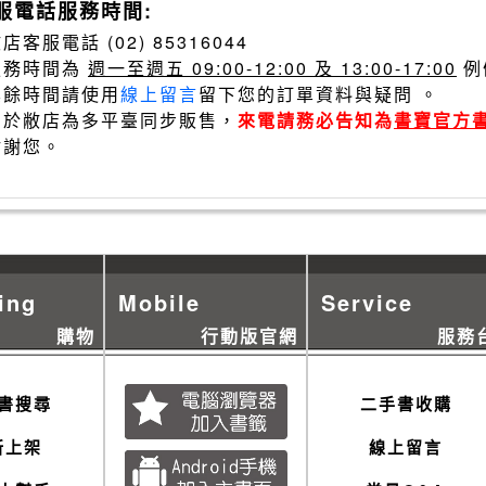
服電話服務時間:
店客服電話 (02) 85316044
服務時間為
週一至週五 09:00-12:00 及 13:00-17:00
例
其餘時間請使用
線上留言
留下您的訂單資料與疑問 。
由於敝店為多平臺同步販售，
來電請務必告知為
書寶官方
謝謝您。
ing
Mobile
Service
購物
行動版官網
服務
書搜尋
二手書收購
新上架
線上留言