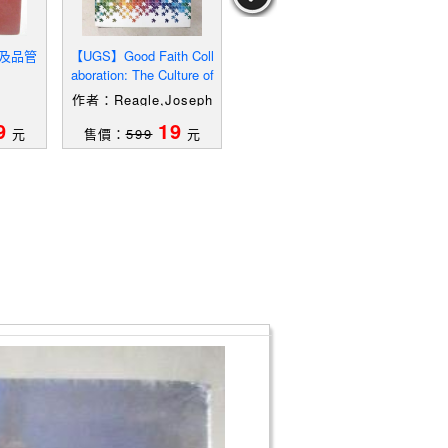
驗及品管
【UGS】Good Faith Coll
【YLX】The World Book
【YL
aboration: The Culture of
Encyclopedia 2009 14
Enc
Wikipedia_Reagle, Josep
作者：Reagle,Joseph
Michael,Jr./Lessig,La
9
19
39
元
售價：
599
元
售價：
449
元
售
wrence(FRW)