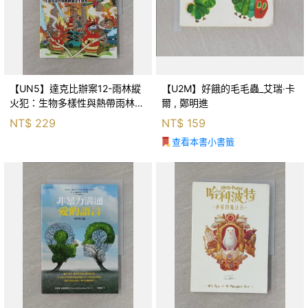
【UN5】達克比辦案12-雨林縱
【U2M】好餓的毛毛蟲_艾瑞‧卡
火犯：生物多樣性與熱帶雨林生
爾 , 鄭明進
態系_柯智元
NT$
229
NT$
159
查看本書小書籤