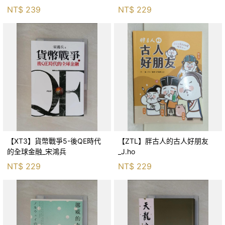
生存適應_柯智元
NT$
239
NT$
229
【XT3】貨幣戰爭5-後QE時代
【ZTL】胖古人的古人好朋友
的全球金融_宋鴻兵
_J.ho
NT$
229
NT$
229