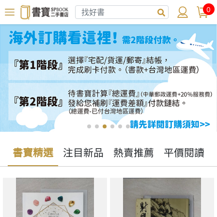
0
書寶精選
注目新品
熱賣推薦
平價閱讀