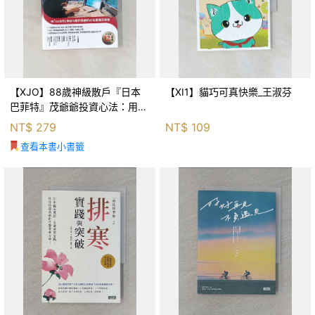
【XJO】88歲神級散戶『日本
【XI1】貓巧可真快樂_王淑芬
巴菲特』茂爺爺投資心法：用
「126法則」滾出18億円資產的
NT$
279
NT$
109
69年股海交易術_藤本茂, 賴惠
查看本書小書籤
鈴