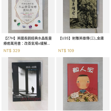
【Z7H】英國長銷經典水晶能量
【U3S】射雕英雄傳(三)_金庸
療癒萬用書：改善氣場x緩解疼
痛x穩定身心x增加財富x促進人
NT$
329
NT$
109
緣，250種水晶礦石給你最完整
的生活對策_菲利