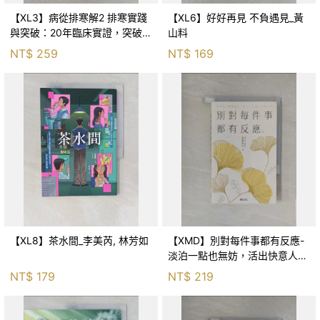
【XL3】病從排寒解2 排寒實踐
【XL6】好好再見 不負遇見_黃
與突破：20年臨床實證，突破排
山料
寒盲點，防治疫毒流感的中醫養
NT$
259
NT$
169
命方略！_李璧如
【XL8】茶水間_李美芮, 林芳如
【XMD】別對每件事都有反應-
淡泊一點也無妨，活出快意人生
的99個禪練習！_枡野俊明, 黃
NT$
179
NT$
219
薇嬪