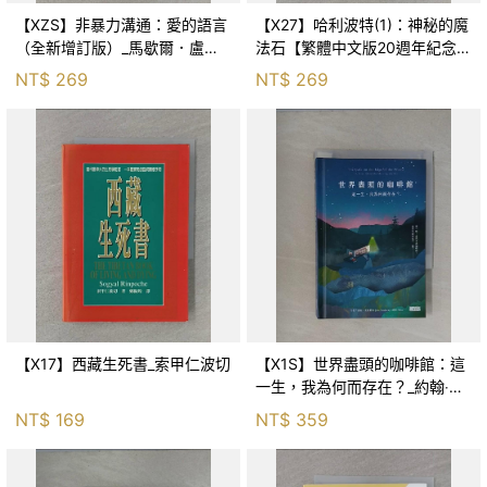
【XZS】非暴力溝通：愛的語言
【X27】哈利波特(1)：神秘的魔
（全新增訂版）_馬歇爾．盧森
法石【繁體中文版20週年紀念】
堡, 蕭寶森
_J.K.羅琳, 彭倩文
NT$
269
NT$
269
【X17】西藏生死書_索甲仁波切
【X1S】世界盡頭的咖啡館：這
一生，我為何而存在？_約翰‧史
崔勒基, Elsa
NT$
169
NT$
359