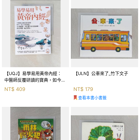
【UQJ】易學易用黃帝內經：
【ULN】公車來了_竹下文子
中醫師反覆研讀的寶典，如今一
般人也能實踐。12條經絡、365
NT$
409
NT$
179
個穴位白話詳解，經之所過，病
查看本書小書籤
之所治。_中里巴人