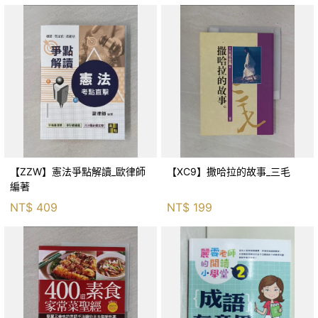
【ZZW】憲法爭點解讀_歐律師
【XC9】撒哈拉的故事_三毛
編著
NT$
409
NT$
199