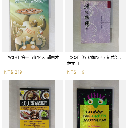
【W3H】第一百個客人_郝廣才
【XQI】源氏物語(四)_紫式部 ,
林文月
NT$
219
NT$
119