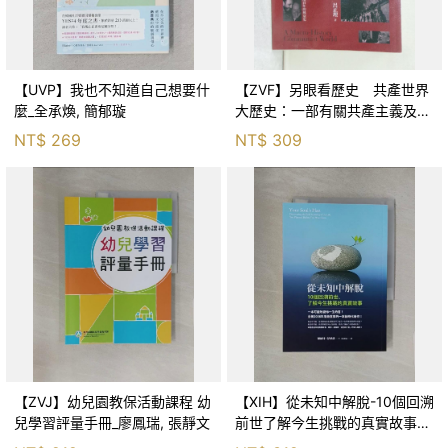
【UVP】我也不知道自己想要什
【ZVF】另眼看歷史 共產世界
麼_全承煥, 簡郁璇
大歷史：一部有關共產主義及共
產黨兩百年的興衰史_呂正理
NT$
269
NT$
309
【ZVJ】幼兒園教保活動課程 幼
【XIH】從未知中解脫-10個回溯
兒學習評量手冊_廖鳳瑞, 張靜文
前世了解今生挑戰的真實故事_
羅伯特．舒