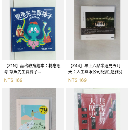
【Z1N】品格教育繪本：轉念思
【Z44】早上六點半遇見五月
考 章魚先生買褲子
天：人生無限公司紀實_趙雅芬
(Octopants)_蘇西‧西尼爾, 黃筱
NT$
169
NT$
169
茵