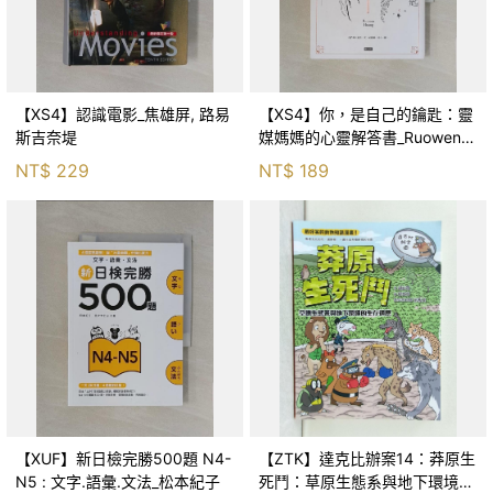
【XS4】認識電影_焦雄屏, 路易
【XS4】你，是自己的鑰匙：靈
斯吉奈堤
媒媽媽的心靈解答書_Ruowen
Huang
NT$
229
NT$
189
【XUF】新日檢完勝500題 N4-
【ZTK】達克比辦案14：莽原生
N5 : 文字.語彙.文法_松本紀子
死鬥：草原生態系與地下環境的