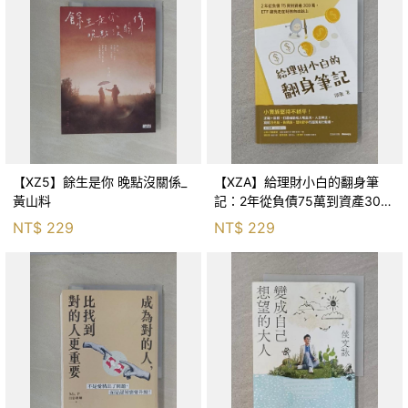
【XZ5】餘生是你 晚點沒關係_
【XZA】給理財小白的翻身筆
黃山料
記：2年從負債75萬到資產300
萬，ETF讓我走在財務自由路上_
NT$
229
NT$
229
鐵蛋