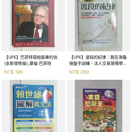
【UPE】巴菲特寫給股東的信
【UPE】波段的紀律：我在海龜
(全新增修版)_華倫‧巴菲特
操盤手訓練、法人交易現場學到
的進場、加碼、退場紀律，守住
NT$
199
NT$
289
紀律獲利至少50％_雷老闆