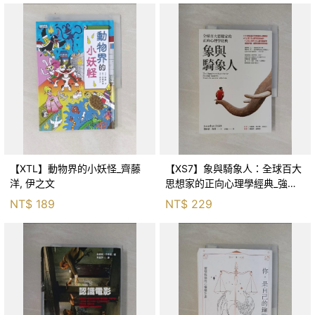
【XTL】動物界的小妖怪_齊藤
【XS7】象與騎象人：全球百大
洋, 伊之文
思想家的正向心理學經典_強納
森．海德, 李靜瑤
NT$
189
NT$
229