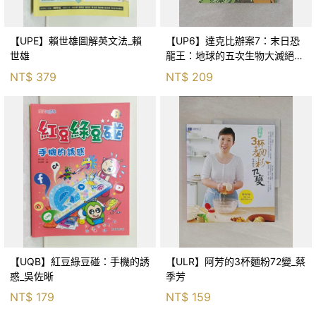
【UPE】賴世雄圖解英文法_賴
【UP6】達克比辦案7：末日恐
世雄
龍王：地球的五次生物大滅絕_
胡妙芬
NT$
379
NT$
209
【UQB】紅豆綠豆碰：手機的誘
【ULR】阿芳的3杯麵粉72變_蔡
惑_吳佐晰
季芳
NT$
179
NT$
159