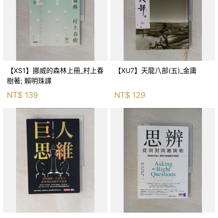
【XS1】挪威的森林上冊_村上春
【XU7】天龍八部(五)_金庸
樹著; 賴明珠譯
NT$
139
NT$
129