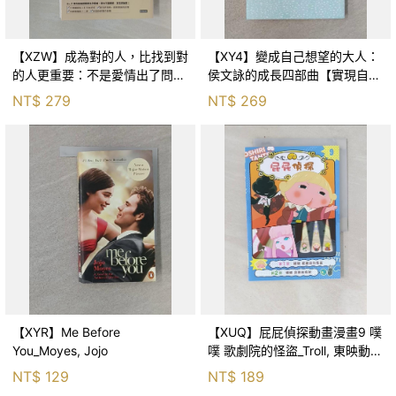
【XZW】成為對的人，比找到對
【XY4】變成自己想望的大人：
的人更重要：不是愛情出了問
侯文詠的成長四部曲【實現自
題，而是認知需要升級！_Mr. P
己】_侯文詠
NT$
279
NT$
269
【XYR】Me Before
【XUQ】屁屁偵探動畫漫畫9 噗
You_Moyes, Jojo
噗 歌劇院的怪盜_Troll, 東映動畫
株式會社, 張東君
NT$
129
NT$
189