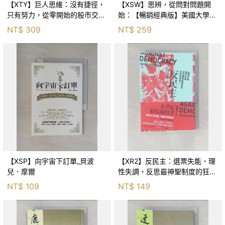
【XTY】巨人思維：沒有捷徑，
【XSW】思辨，從問對問題開
只有努力，從零開始的股市交易
始：【暢銷經典版】美國大學邏
員_巨人傑
輯思考聖經_尼爾．布朗, 史都
NT$
309
NT$
259
華．基里, 羅耀宗, 蔡宏明, 黃賓
星
【XSP】向宇宙下訂單_貝波
【XR2】反民主：選票失能、理
兒．摩爾
性失調，反思最神聖制度的狂亂
與神話！_傑森‧布倫南, 劉維人
NT$
109
NT$
149