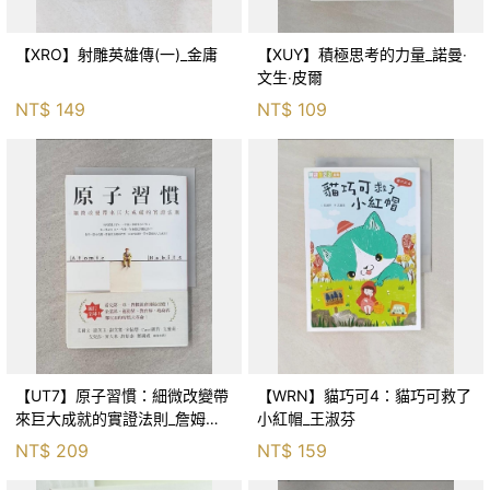
【XRO】射雕英雄傳(一)_金庸
【XUY】積極思考的力量_諾曼‧
文生‧皮爾
NT$
149
NT$
109
【UT7】原子習慣：細微改變帶
【WRN】貓巧可4：貓巧可救了
來巨大成就的實證法則_詹姆斯‧
小紅帽_王淑芬
克利爾, 蔡世偉
NT$
209
NT$
159