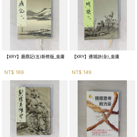
【XRY】鹿鼎記(五)新修版_金庸
【XRY】連城訣(全)_金庸
NT$
169
NT$
149