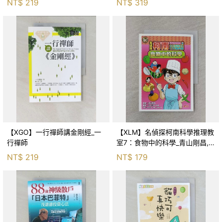
NT$
219
NT$
319
【XGO】一行禪師講金剛經_一
【XLM】名偵探柯南科學推理教
行禪師
室7：食物中的科學_青山剛昌,
Galileo工房, 黃薇嬪
NT$
219
NT$
179