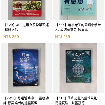
【ZVR】400道素食家常菜聖經
【ZXX】麗雲老師的閱讀小學堂
_楊桃文化
2：成語有意思_陳麗雲
NT$
359
NT$
159
【VWO】月老營業中1：靈魂功
【ZTL】生命之花的靈性法則2_
課_懷疑論者的通靈觀察
德隆瓦洛．默基瑟德