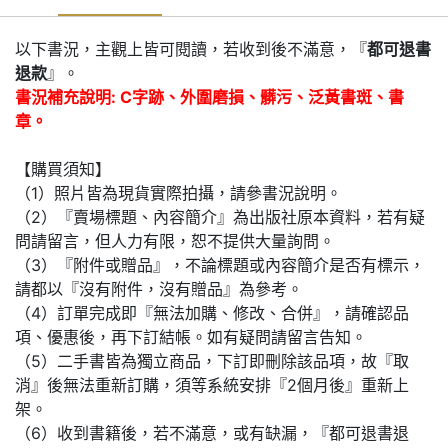
以下書況，主觀上皆可閱讀，若收到後不滿意，『
都可退書
退款
』。
書況補充說明: C字跡、外圍磨損、髒污、泛黃書斑、書
章。
【購買須知】
（1）照片皆為現貨實際拍攝，請參書況說明。
（2）『賣場標題、內容簡介』為出版社原本資料，若有疑
問請留言，但人力有限，恕不提供大量詢問。
（3）『附件或贈品』，不論標題或內容簡介是否有標示，
請都以『沒有附件，沒有贈品』為參考。
（4）訂單完成即『無法加購、修改、合併』，請確認品
項、優惠後，再下訂結帳。如有疑問請留言告知。
（5）二手書皆為獨立商品，下訂即刪除該品項，故『取
消』後無法重新訂購，須等系統安排『2個月後』重新上
架。
（6）收到書籍後，若不滿意，或有缺漏，『都可退書退