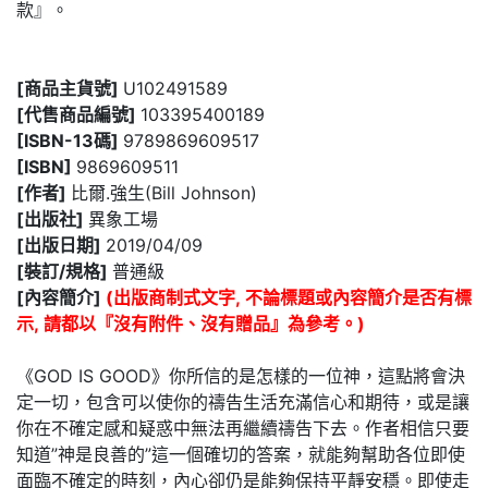
款』。
[商品主貨號]
U102491589
[代售商品編號]
103395400189
[ISBN-13碼]
9789869609517
[ISBN]
9869609511
[作者]
比爾.強生(Bill Johnson)
[出版社]
異象工場
[出版日期]
2019/04/09
[裝訂/規格]
普通級
[內容簡介]
(出版商制式文字, 不論標題或內容簡介是否有標
示, 請都以『沒有附件、沒有贈品』為參考。)
《GOD IS GOOD》你所信的是怎樣的一位神，這點將會決
定一切，包含可以使你的禱告生活充滿信心和期待，或是讓
你在不確定感和疑惑中無法再繼續禱告下去。作者相信只要
知道”神是良善的”這一個確切的答案，就能夠幫助各位即使
面臨不確定的時刻，內心卻仍是能夠保持平靜安穩。即使走