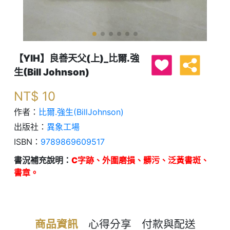
【YIH】良善天父(上)_比爾.強
生(Bill Johnson)
NT$
10
作者：
比爾.強生(BillJohnson)
出版社：
異象工場
ISBN：
9789869609517
書況補充說明：
C字跡、外圍磨損、髒污、泛黃書斑、
書章。
商品資訊
心得分享
付款與配送