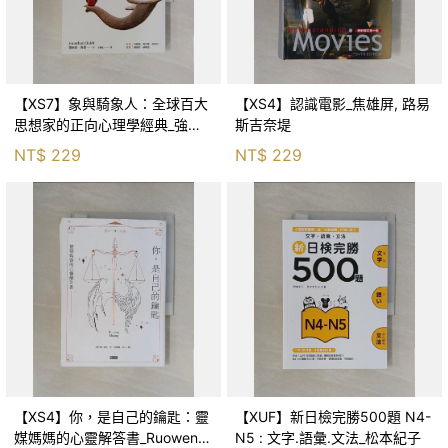
【XS7】象與騎象人：全球百大
【XS4】認識電影_焦雄屏, 路易
思想家的正向心理學經典_強納
斯吉奈堤
森．海德, 李靜瑤
NT$
229
NT$
229
【XS4】你，是自己的鑰匙：靈
【XUF】新日檢完勝500題 N4-
媒媽媽的心靈解答書_Ruowen
N5 : 文字.語彙.文法_松本紀子