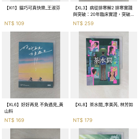
【XI1】貓巧可真快樂_王淑芬
【XL3】病從排寒解2 排寒實踐
與突破：20年臨床實證，突破排
寒盲點，防治疫毒流感的中醫養
NT$
109
NT$
259
命方略！_李璧如
【XL6】好好再見 不負遇見_黃
【XL8】茶水間_李美芮, 林芳如
山料
NT$
169
NT$
179