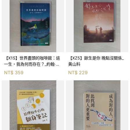
【X1S】世界盡頭的咖啡館：這
【XZ5】餘生是你 晚點沒關係_
一生，我為何而存在？_約翰‧史
黃山料
崔勒基, Elsa
NT$
359
NT$
229