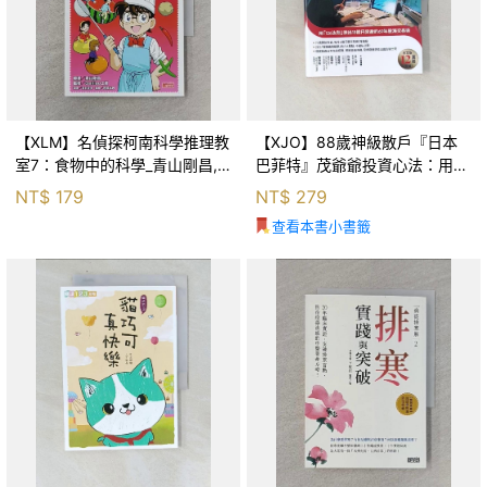
【XLM】名偵探柯南科學推理教
【XJO】88歲神級散戶『日本
室7：食物中的科學_青山剛昌,
巴菲特』茂爺爺投資心法：用
Galileo工房, 黃薇嬪
「126法則」滾出18億円資產的
NT$
179
NT$
279
69年股海交易術_藤本茂, 賴惠
查看本書小書籤
鈴