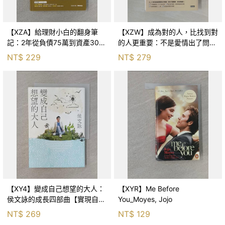
【XZA】給理財小白的翻身筆
【XZW】成為對的人，比找到對
記：2年從負債75萬到資產300
的人更重要：不是愛情出了問
萬，ETF讓我走在財務自由路上_
題，而是認知需要升級！_Mr. P
NT$
229
NT$
279
鐵蛋
【XY4】變成自己想望的大人：
【XYR】Me Before
侯文詠的成長四部曲【實現自
You_Moyes, Jojo
己】_侯文詠
NT$
269
NT$
129