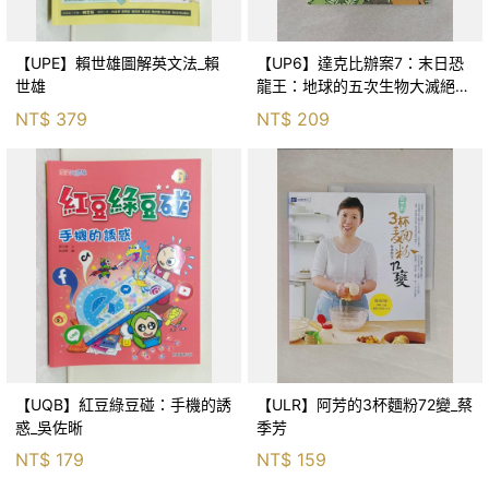
【UPE】賴世雄圖解英文法_賴
【UP6】達克比辦案7：末日恐
世雄
龍王：地球的五次生物大滅絕_
胡妙芬
NT$
379
NT$
209
【UQB】紅豆綠豆碰：手機的誘
【ULR】阿芳的3杯麵粉72變_蔡
惑_吳佐晰
季芳
NT$
179
NT$
159