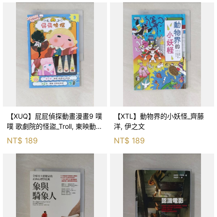
【XUQ】屁屁偵探動畫漫畫9 噗
【XTL】動物界的小妖怪_齊藤
噗 歌劇院的怪盜_Troll, 東映動畫
洋, 伊之文
株式會社, 張東君
NT$
189
NT$
189