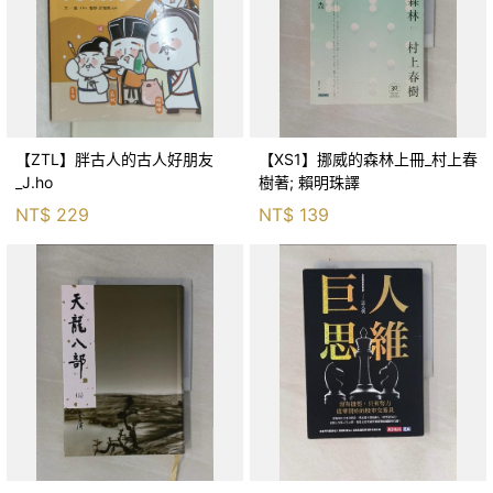
【ZTL】胖古人的古人好朋友
【XS1】挪威的森林上冊_村上春
_J.ho
樹著; 賴明珠譯
NT$
229
NT$
139