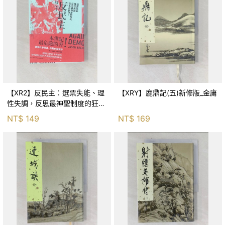
【XR2】反民主：選票失能、理
【XRY】鹿鼎記(五)新修版_金庸
性失調，反思最神聖制度的狂亂
與神話！_傑森‧布倫南, 劉維人
NT$
149
NT$
169