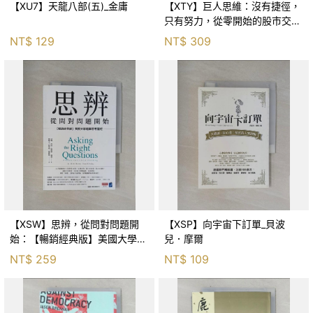
【XU7】天龍八部(五)_金庸
【XTY】巨人思維：沒有捷徑，
只有努力，從零開始的股市交易
員_巨人傑
NT$
129
NT$
309
【XSW】思辨，從問對問題開
【XSP】向宇宙下訂單_貝波
始：【暢銷經典版】美國大學邏
兒．摩爾
輯思考聖經_尼爾．布朗, 史都
NT$
259
NT$
109
華．基里, 羅耀宗, 蔡宏明, 黃賓
星