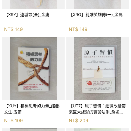
【XRY】連城訣(全)_金庸
【XRO】射雕英雄傳(一)_金庸
NT$
149
NT$
149
【XUY】積極思考的力量_諾曼‧
【UT7】原子習慣：細微改變帶
文生‧皮爾
來巨大成就的實證法則_詹姆斯‧
克利爾, 蔡世偉
NT$
109
NT$
209