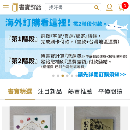
0
書寶精選
注目新品
熱賣推薦
平價閱讀