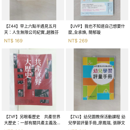
【Z44】早上六點半遇見五月
【UVP】我也不知道自己想要什
天：人生無限公司紀實_趙雅芬
麼_全承煥, 簡郁璇
NT$
169
NT$
269
【ZVF】另眼看歷史 共產世界
【ZVJ】幼兒園教保活動課程 幼
大歷史：一部有關共產主義及共
兒學習評量手冊_廖鳳瑞, 張靜文
產黨兩百年的興衰史_呂正理