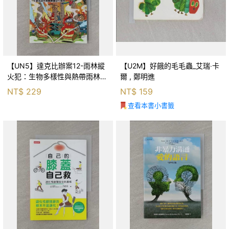
【UN5】達克比辦案12-雨林縱
【U2M】好餓的毛毛蟲_艾瑞‧卡
火犯：生物多樣性與熱帶雨林生
爾 , 鄭明進
態系_柯智元
NT$
229
NT$
159
查看本書小書籤