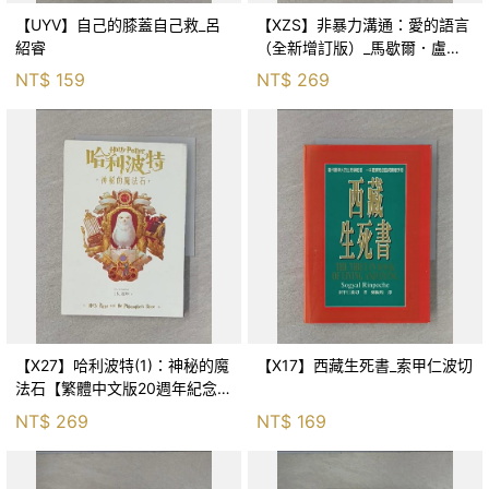
【UYV】自己的膝蓋自己救_呂
【XZS】非暴力溝通：愛的語言
紹睿
（全新增訂版）_馬歇爾．盧森
堡, 蕭寶森
NT$
159
NT$
269
【X27】哈利波特(1)：神秘的魔
【X17】西藏生死書_索甲仁波切
法石【繁體中文版20週年紀念】
_J.K.羅琳, 彭倩文
NT$
269
NT$
169