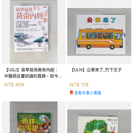
【UQJ】易學易用黃帝內經：
【ULN】公車來了_竹下文子
中醫師反覆研讀的寶典，如今一
般人也能實踐。12條經絡、365
NT$
409
NT$
179
個穴位白話詳解，經之所過，病
查看本書小書籤
之所治。_中里巴人