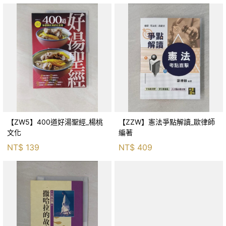
【ZW5】400道好湯聖經_楊桃
【ZZW】憲法爭點解讀_歐律師
文化
編著
NT$
139
NT$
409