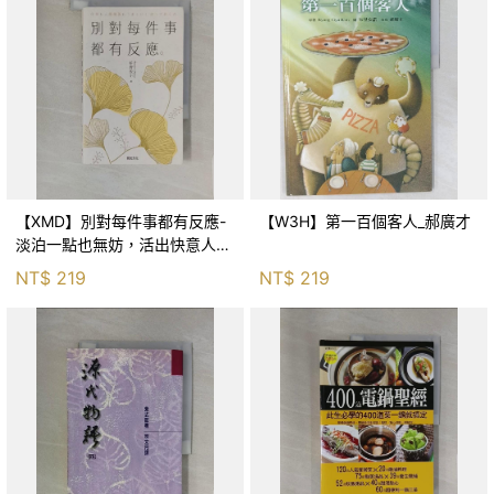
【XMD】別對每件事都有反應-
【W3H】第一百個客人_郝廣才
淡泊一點也無妨，活出快意人生
的99個禪練習！_枡野俊明, 黃
NT$
219
NT$
219
薇嬪