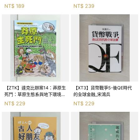
Huang
NT$
189
NT$
239
【ZTK】達克比辦案14：莽原生
【XT3】貨幣戰爭5-後QE時代
死鬥：草原生態系與地下環境的
的全球金融_宋鴻兵
生存適應_柯智元
NT$
229
NT$
229