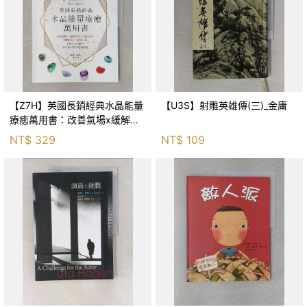
【Z7H】英國長銷經典水晶能量
【U3S】射雕英雄傳(三)_金庸
療癒萬用書：改善氣場x緩解疼
痛x穩定身心x增加財富x促進人
NT$
329
NT$
109
緣，250種水晶礦石給你最完整
的生活對策_菲利