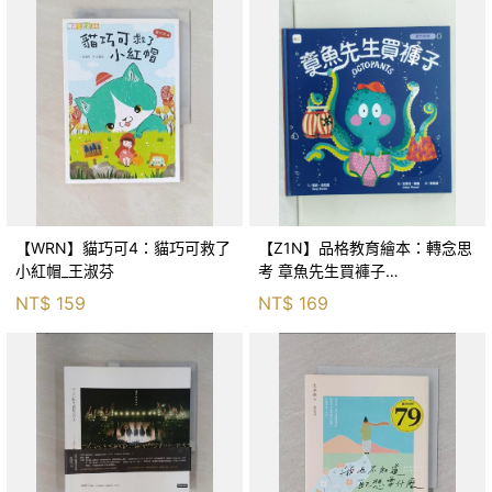
【WRN】貓巧可4：貓巧可救了
【Z1N】品格教育繪本：轉念思
小紅帽_王淑芬
考 章魚先生買褲子
(Octopants)_蘇西‧西尼爾, 黃筱
NT$
159
NT$
169
茵