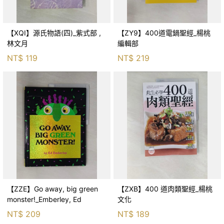
【XQI】源氏物語(四)_紫式部 ,
【ZY9】400道電鍋聖經_楊桃
林文月
編輯部
NT$
119
NT$
219
【ZZE】Go away, big green
【ZXB】400 道肉類聖經_楊桃
monster!_Emberley, Ed
文化
NT$
209
NT$
189