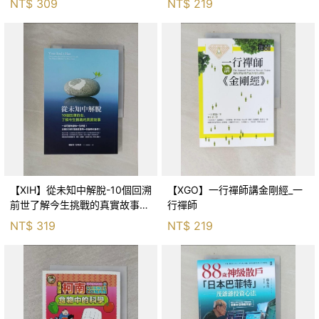
NT$
309
NT$
219
【XIH】從未知中解脫-10個回溯
【XGO】一行禪師講金剛經_一
前世了解今生挑戰的真實故事_
行禪師
羅伯特．舒
NT$
319
NT$
219