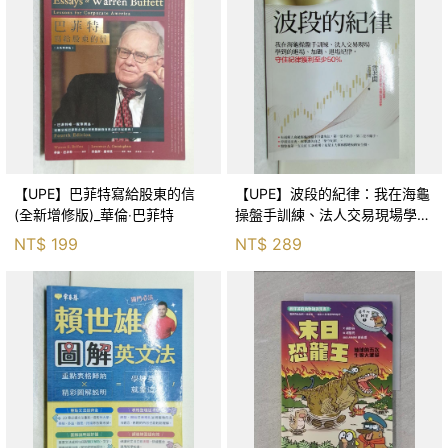
【UPE】巴菲特寫給股東的信
【UPE】波段的紀律：我在海龜
(全新增修版)_華倫‧巴菲特
操盤手訓練、法人交易現場學到
的進場、加碼、退場紀律，守住
NT$
199
NT$
289
紀律獲利至少50％_雷老闆