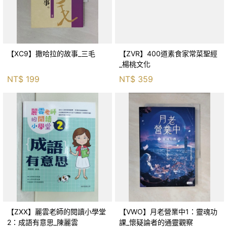
【XC9】撒哈拉的故事_三毛
【ZVR】400道素食家常菜聖經
_楊桃文化
NT$
199
NT$
359
【ZXX】麗雲老師的閱讀小學堂
【VWO】月老營業中1：靈魂功
2：成語有意思_陳麗雲
課_懷疑論者的通靈觀察