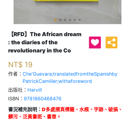
【RFD】The African dream
: the diaries of the
revolutionary in the Co
NT$
19
作者：
Che'Guevara;translatedfromtheSpanishby
PatrickCamiller;withaforeword
出版社：
Harvill
ISBN：
9781860468476
書況補充說明：
D多處摺頁標籤、水痕、字跡、破損、
髒污、泛黃書斑、書章。