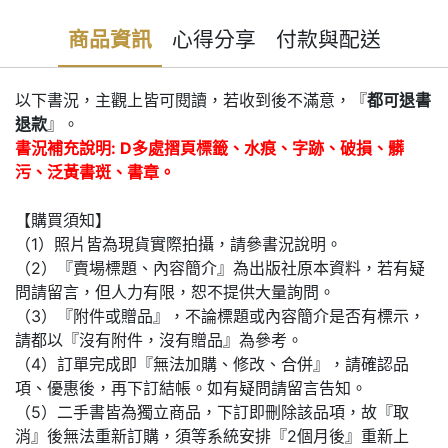
商品資訊
心得分享
付款與配送
以下書況，主觀上皆可閱讀，若收到後不滿意，『
都可退書
退款
』。
書況補充說明: D多處摺頁標籤、水痕、字跡、破損、髒
污、泛黃書斑、書章。
【購買須知】
（1）照片皆為現貨實際拍攝，請參書況說明。
（2）『賣場標題、內容簡介』為出版社原本資料，若有疑
問請留言，但人力有限，恕不提供大量詢問。
（3）『附件或贈品』，不論標題或內容簡介是否有標示，
請都以『沒有附件，沒有贈品』為參考。
（4）訂單完成即『無法加購、修改、合併』，請確認品
項、優惠後，再下訂結帳。如有疑問請留言告知。
（5）二手書皆為獨立商品，下訂即刪除該品項，故『取
消』後無法重新訂購，須等系統安排『2個月後』重新上