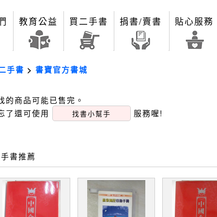
們
教育公益
買二手書
捐書/賣書
貼心服務
二手書
>
書寶官方書城
找的商品可能已售完。
忘了還可使用
服務喔!
找書小幫手
二手書推薦