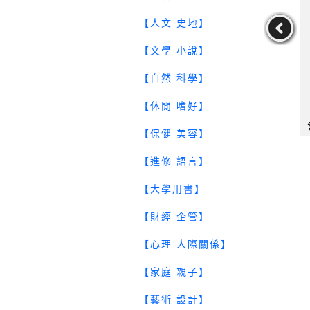
【人文 史地】
【文學 小說】
時代陽宅學＜
【SD2】陽宅開運自己來_
【Z3I】風水有關係之好風
【自然 科學】
不歸/編
陳詮龍
水不求人_緯來綜合台
不歸/編
作者：陳詮龍
作者：緯來綜合台
【休閒 嗜好】
39
49
49
元
售價：
129
元
售價：
119
元
【保健 美容】
【進修 語言】
【大學用書】
【財經 企管】
【心理 人際關係】
【家庭 親子】
【藝術 設計】