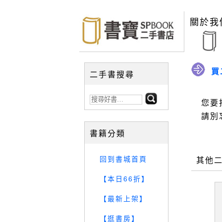
關於我
買
二手書搜尋
您要
請別
書籍分類
回到書城首頁
其他
【本日66折】
【最新上架】
【逛書房】