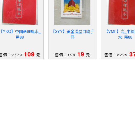
【YKQ】中國命理風水_
【SYY】黃金滿屋自助手
【VMF】高_中
民88
冊
水_民88
109
19
3
售價：
2779
元
售價：
199
元
售價：
2229