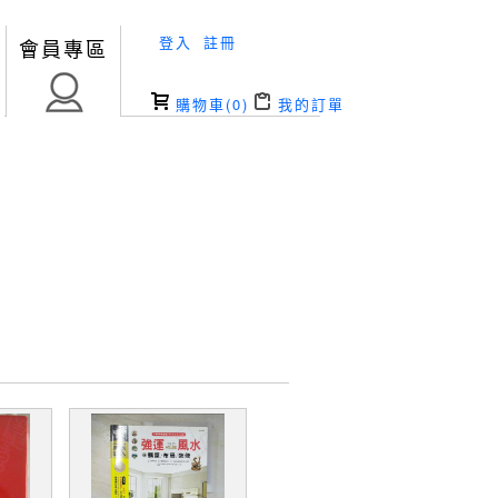
登入
註冊
會員專區
購物車(
0
)
我的訂單