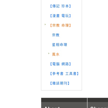
【傳記 珍本】
【漫畫 電玩】
【宗教 命理】
宗教
星相命理
風水
【電腦 網路】
【參考書 工具書】
【雜誌期刊】