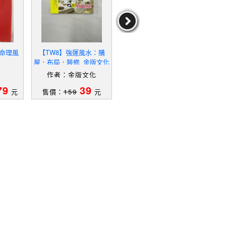
國命理風
【TW8】強運風水：購
【QX6】活學活用居家風
【QHB
屋．布局．裝修_金版文化
水_振興居士
me_
作者：金版文化
作者：振興居士
作者：
79
39
39
元
售價：
159
元
售價：
139
元
售