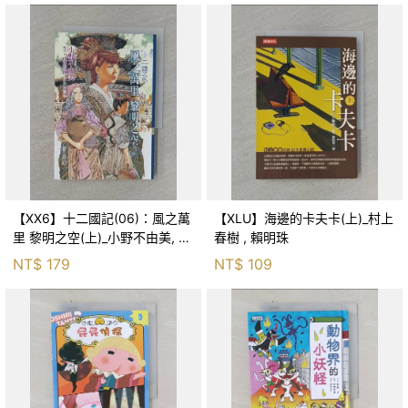
【XX6】十二國記(06)：風之萬
【XLU】海邊的卡夫卡(上)_村上
里 黎明之空(上)_小野不由美, 王
春樹 , 賴明珠
蘊潔
NT$
179
NT$
109