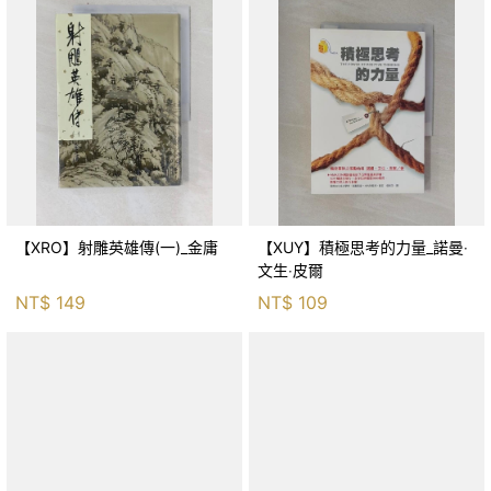
【XRO】射雕英雄傳(一)_金庸
【XUY】積極思考的力量_諾曼‧
文生‧皮爾
NT$
149
NT$
109