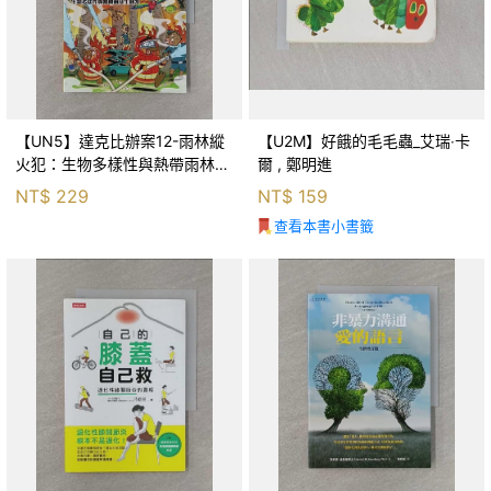
【UN5】達克比辦案12-雨林縱
【U2M】好餓的毛毛蟲_艾瑞‧卡
火犯：生物多樣性與熱帶雨林生
爾 , 鄭明進
態系_柯智元
NT$
229
NT$
159
查看本書小書籤