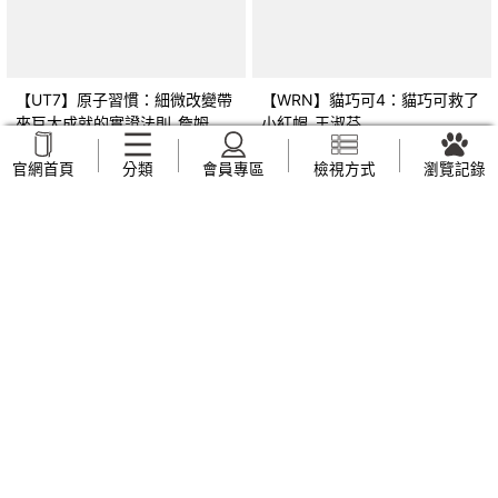
【UT7】原子習慣：細微改變帶
【WRN】貓巧可4：貓巧可救了
來巨大成就的實證法則_詹姆斯‧
小紅帽_王淑芬
克利爾, 蔡世偉
NT$
209
NT$
159
官網首頁
分類
會員專區
檢視方式
瀏覽記錄
【Z1N】品格教育繪本：轉念思
【Z44】早上六點半遇見五月
考 章魚先生買褲子
天：人生無限公司紀實_趙雅芬
(Octopants)_蘇西‧西尼爾, 黃筱