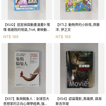
【XUQ】屁屁偵探動畫漫畫9 噗
【XTL】動物界的小妖怪_齊藤
噗 歌劇院的怪盜_Troll, 東映動畫
洋, 伊之文
株式會社, 張東君
NT$
189
NT$
189
【XS7】象與騎象人：全球百大
【XS4】認識電影_焦雄屏, 路易
思想家的正向心理學經典_強納
斯吉奈堤