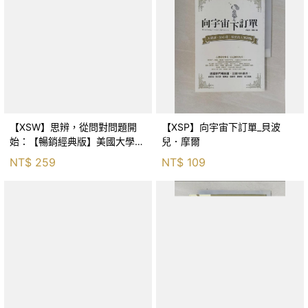
【XSW】思辨，從問對問題開
【XSP】向宇宙下訂單_貝波
始：【暢銷經典版】美國大學邏
兒．摩爾
輯思考聖經_尼爾．布朗, 史都
NT$
259
NT$
109
華．基里, 羅耀宗, 蔡宏明, 黃賓
星