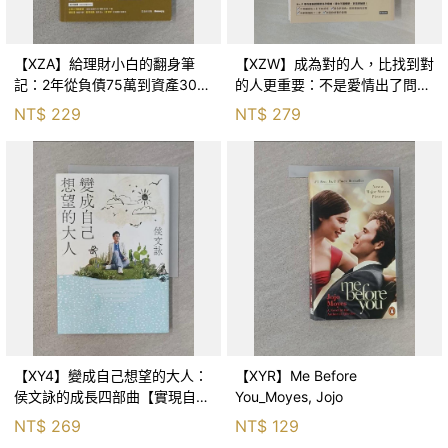
【XZA】給理財小白的翻身筆
【XZW】成為對的人，比找到對
記：2年從負債75萬到資產300
的人更重要：不是愛情出了問
萬，ETF讓我走在財務自由路上_
題，而是認知需要升級！_Mr. P
NT$
229
NT$
279
鐵蛋
【XY4】變成自己想望的大人：
【XYR】Me Before
侯文詠的成長四部曲【實現自
You_Moyes, Jojo
己】_侯文詠
NT$
269
NT$
129