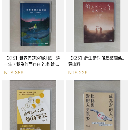
【X1S】世界盡頭的咖啡館：這
【XZ5】餘生是你 晚點沒關係_
一生，我為何而存在？_約翰‧史
黃山料
崔勒基, Elsa
NT$
359
NT$
229