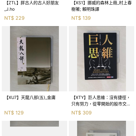
【ZTL】胖古人的古人好朋友
【XS1】挪威的森林上冊_村上春
_J.ho
樹著; 賴明珠譯
NT$
229
NT$
139
【XU7】天龍八部(五)_金庸
【XTY】巨人思維：沒有捷徑，
只有努力，從零開始的股市交易
員_巨人傑
NT$
129
NT$
309