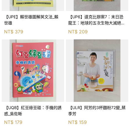
【UPE】賴世雄圖解英文法_賴
【UP6】達克比辦案7：末日恐
世雄
龍王：地球的五次生物大滅絕_
胡妙芬
NT$
379
NT$
209
【UQB】紅豆綠豆碰：手機的誘
【ULR】阿芳的3杯麵粉72變_蔡
惑_吳佐晰
季芳
NT$
179
NT$
159