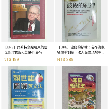
【UPE】巴菲特寫給股東的信
【UPE】波段的紀律：我在海龜
(全新增修版)_華倫‧巴菲特
操盤手訓練、法人交易現場學到
的進場、加碼、退場紀律，守住
NT$
199
NT$
289
紀律獲利至少50％_雷老闆