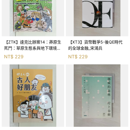
【ZTK】達克比辦案14：莽原生
【XT3】貨幣戰爭5-後QE時代
死鬥：草原生態系與地下環境的
的全球金融_宋鴻兵
生存適應_柯智元
NT$
229
NT$
229