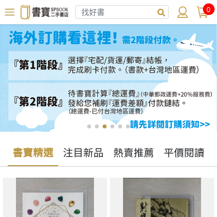
0
書寶精選
注目新品
熱賣推薦
平價閱讀