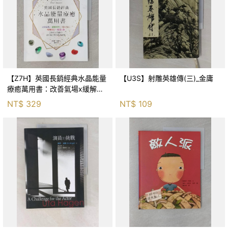
【Z7H】英國長銷經典水晶能量
【U3S】射雕英雄傳(三)_金庸
療癒萬用書：改善氣場x緩解疼
痛x穩定身心x增加財富x促進人
NT$
329
NT$
109
緣，250種水晶礦石給你最完整
的生活對策_菲利