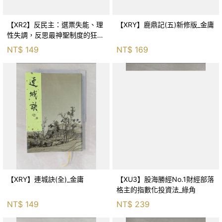
【XR2】反民主：選票失能、理
【XRY】鹿鼎記(五)新修版_金庸
性失調，反思最神聖制度的狂亂
與神話！_傑森‧布倫南, 劉維人
NT$
149
NT$
169
【XRY】連城訣(全)_金庸
【XU3】股海勝經No.1財經部落
格主的指數化投資法_綠角
NT$
149
NT$
239