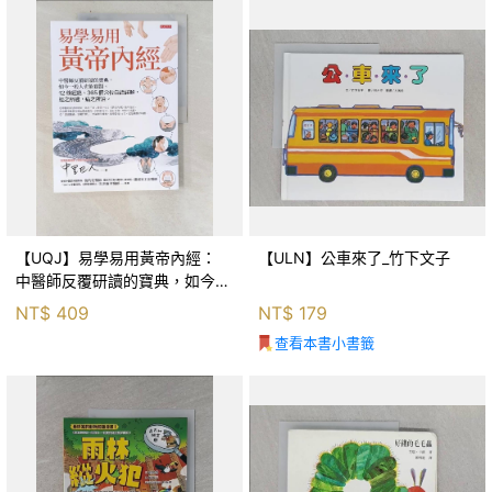
【UQJ】易學易用黃帝內經：
【ULN】公車來了_竹下文子
中醫師反覆研讀的寶典，如今一
般人也能實踐。12條經絡、365
NT$
409
NT$
179
個穴位白話詳解，經之所過，病
查看本書小書籤
之所治。_中里巴人