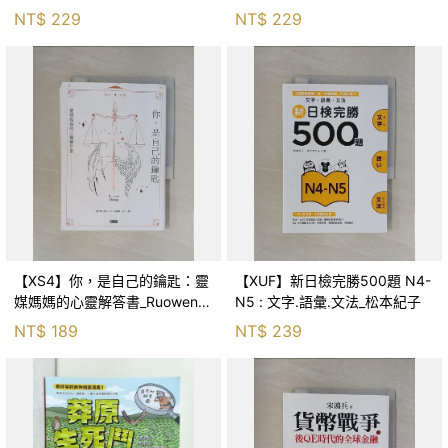
森．海德, 李靜瑤
NT$
229
NT$
229
【XS4】你，是自己的鑰匙：靈
【XUF】新日檢完勝500題 N4-
媒媽媽的心靈解答書_Ruowen
N5 : 文字.語彙.文法_松本紀子
Huang
NT$
189
NT$
239