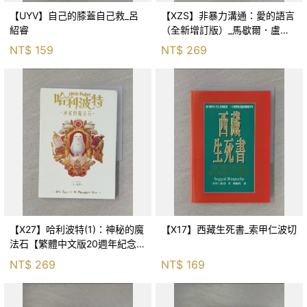
【UYV】自己的膝蓋自己救_呂
【XZS】非暴力溝通：愛的語言
紹睿
（全新增訂版）_馬歇爾．盧森
堡, 蕭寶森
NT$
159
NT$
269
【X27】哈利波特(1)：神秘的魔
【X17】西藏生死書_索甲仁波切
法石【繁體中文版20週年紀念】
_J.K.羅琳, 彭倩文
NT$
269
NT$
169