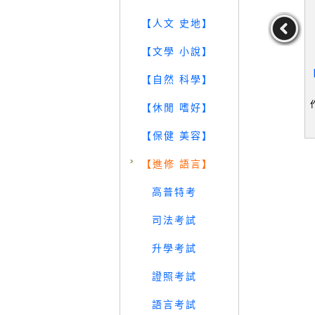
【人文 史地】
【文學 小說】
花家族英文故
【RQA】跟著賓狗一起怦
【KJ4】Watch Out, Tricer
【
【自然 科學】
_林清雲
然心動學英文！：不出國
atops_Bentley, Dawn/ Car
_
打造英文生活，實現你的
r, Karen (ILT)
林清雲
作者：均勻
作者：Bentley,Dawn/C
【休閒 嗜好】
斜槓職人夢_均勻
arr,Karen(ILT)
p
29
39
29
元
售價：
249
元
售價：
99
元
【保健 美容】
【進修 語言】
高普特考
司法考試
升學考試
證照考試
語言考試