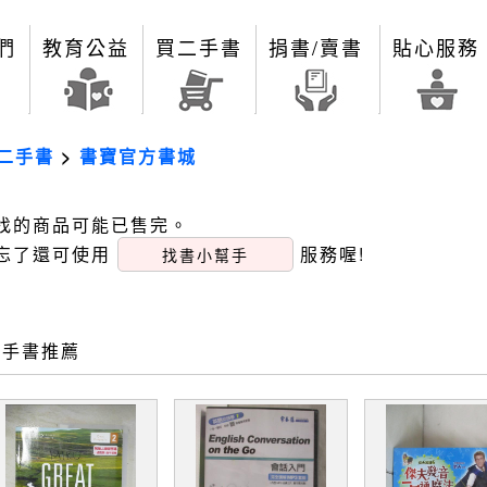
們
教育公益
買二手書
捐書/賣書
貼心服務
二手書
>
書寶官方書城
找的商品可能已售完。
忘了還可使用
服務喔!
找書小幫手
二手書推薦