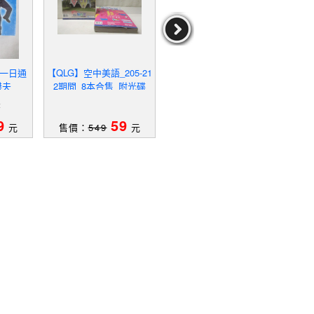
音一日通
【QLG】空中美語_205-21
【QIB】Mother Goose A
【RR7
傑夫
2期間_8本合售_附光碟
BC's Incy Wincy spider等
rs: 
_4書+8光碟合售
mper
夫
作者：
9
59
79
元
售價：
549
元
售價：
889
元
售