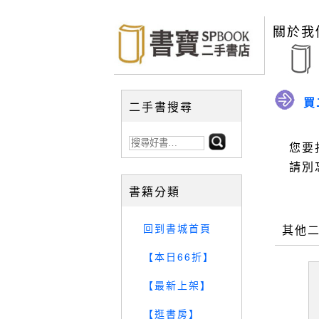
關於我
買
二手書搜尋
您要
請別
書籍分類
回到書城首頁
其他
【本日66折】
【最新上架】
【逛書房】