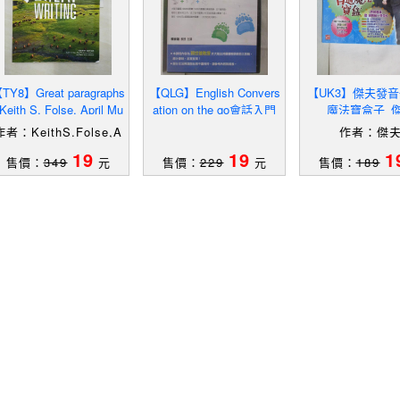
TY8】Great paragraphs
【QLG】English Convers
【UK3】傑夫發
Keith S. Folse, April Mu
ation on the go會話入門
魔法寶盒子_
chmore-Vokoun, Elena
作者：KeithS.Folse,A
作者：傑
rilMuchmore-Vokoun,
19
19
1
售價：
349
元
售價：
229
元
售價：
189
ElenaVestriSolomon