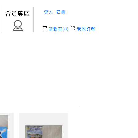
登入
註冊
會員專區
購物車(
0
)
我的訂單