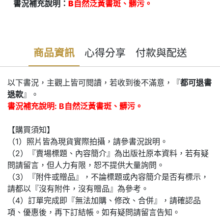
書況補充說明：
B自然泛黃書斑、髒污。
商品資訊
心得分享
付款與配送
以下書況，主觀上皆可閱讀，若收到後不滿意，『
都可退書
退款
』。
書況補充說明: B自然泛黃書斑、髒污。
【購買須知】
（1）照片皆為現貨實際拍攝，請參書況說明。
（2）『賣場標題、內容簡介』為出版社原本資料，若有疑
問請留言，但人力有限，恕不提供大量詢問。
（3）『附件或贈品』，不論標題或內容簡介是否有標示，
請都以『沒有附件，沒有贈品』為參考。
（4）訂單完成即『無法加購、修改、合併』，請確認品
項、優惠後，再下訂結帳。如有疑問請留言告知。