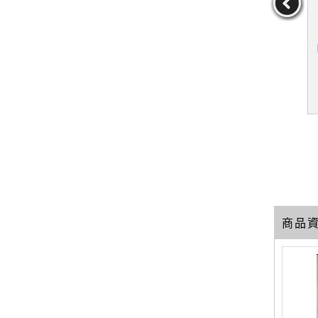
節氣、好天
【QA7】精神支配物質_張
【SDB】3-D Explorer: So
【
趴趴GO十年
柱
lar System_Quigley, Seb
透！_王淑麗
astian
王淑麗
作者：Quigley,Sebasti
an
19
29
29
元
售價：
159
元
售價：
439
元
商品