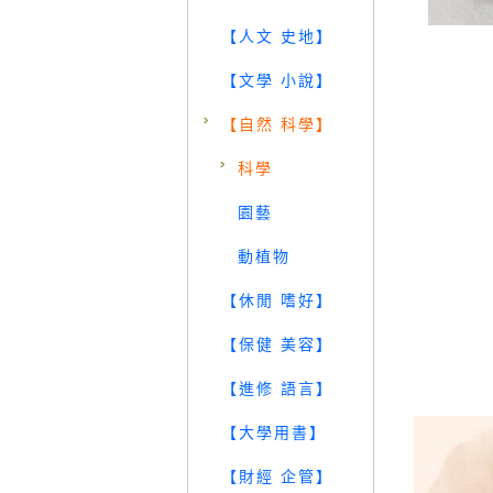
【人文 史地】
【文學 小說】
【自然 科學】
科學
園藝
動植物
【休閒 嗜好】
【保健 美容】
【進修 語言】
【大學用書】
【財經 企管】