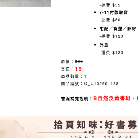
-運費 $55
7-11付款取貨
-運費 $60
宅配／貨運／郵寄
-運費 $120
外島
-運費 $120
原價：
229
19
售價：
商品數量：
1
商品編號：
O_U102501138
B自然泛黃書斑、
書況補充說明：