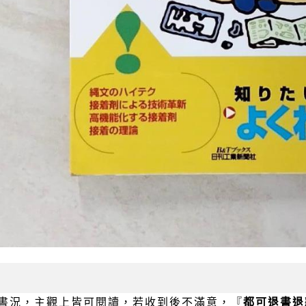
書況，主觀上皆可閱讀，若收到後不滿意，『
都可退書退