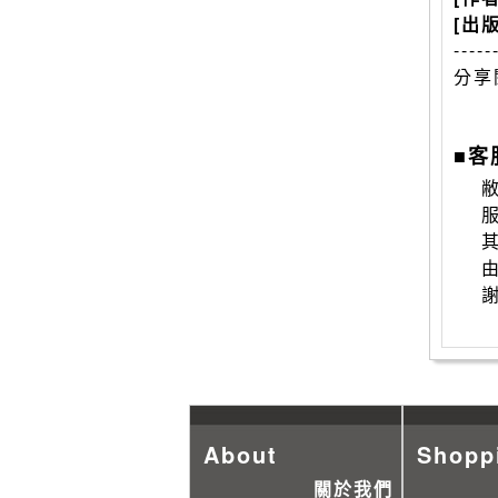
[出
-----
分享
■客
敝
About
Shopp
關於我們