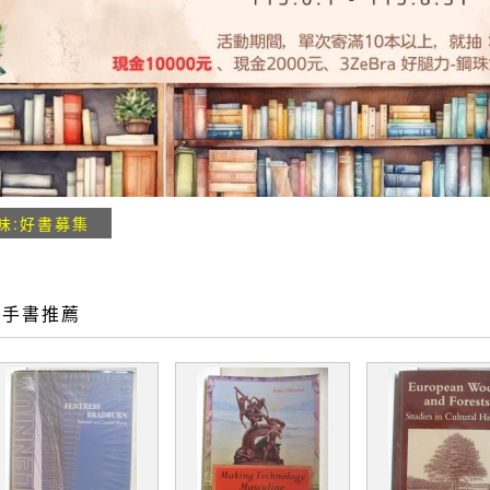
味:好書募集
二手書推薦