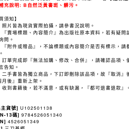
補充說明: B自然泛黃書斑、髒污。
買須知】
）照片皆為現貨實際拍攝，請參書況說明。
）『賣場標題、內容簡介』為出版社原本資料，若有疑問
詢問。
）『附件或贈品』，不論標題或內容簡介是否有標示，請
。
）訂單完成即『無法加購、修改、合併』，請確認品項、
言告知。
）二手書皆為獨立商品，下訂即刪除該品項，故『取消』
個月後』重新上架。
）收到書籍後，若不滿意，或有缺漏，『都可退書退款』
品主貨號]
U102501138
BN-13碼]
9784526051340
BN]
4526051349
者]
三刀基郷