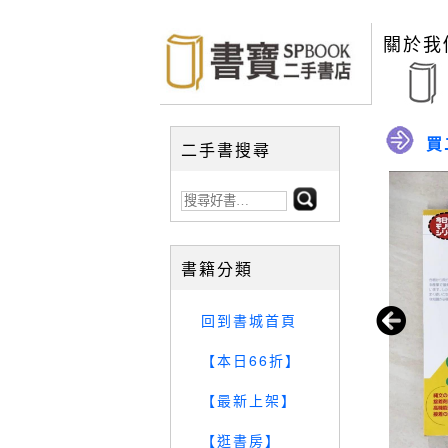
關於我
買
二手書搜尋
書籍分類
回到書城首頁
【本日66折】
【最新上架】
【逛書房】