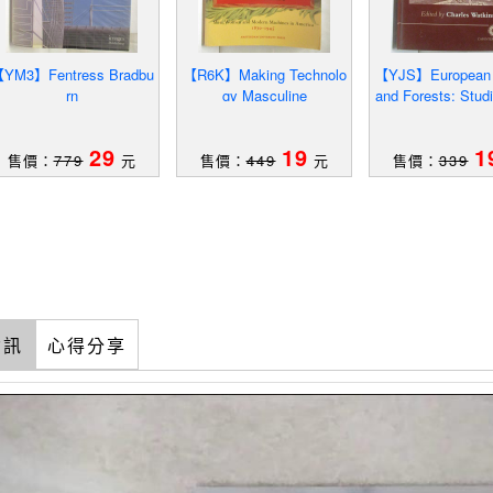
YM3】Fentress Bradbu
【R6K】Making Technolo
【YJS】European
rn
gy Masculine
and Forests: Studi
ultural Histo
29
19
1
售價：
779
元
售價：
449
元
售價：
339
資訊
心得分享