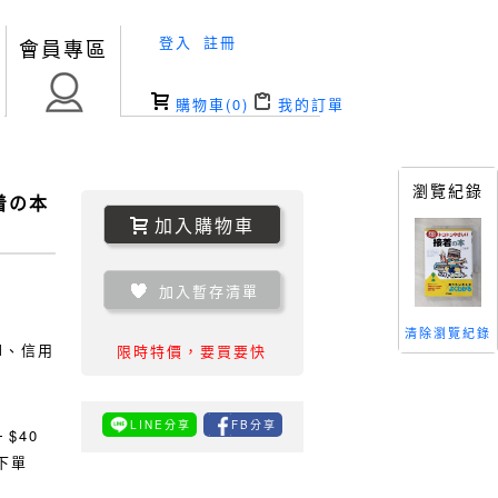
登入
註冊
會員專區
購物車(
0
)
我的訂單
瀏覽紀錄
着の本
加入購物車
加入暫存清單
清除瀏覽紀錄
TM、信用
限時特價，要買要快
LINE分享
FB分享
0
$40
下單