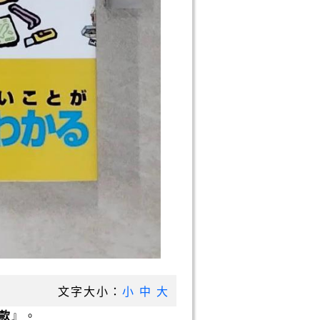
文字大小：
小
中
大
款
』。