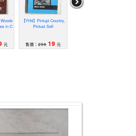
 Woods
【YH4】Pintupi Country,
【R6X】狂野進化論_道
【Q1J
es in C
Pintupi Self
格．迪克生、約翰．亞當
tion'
ry
斯, 林姵君
作者：道格．迪克生、
約翰．亞當斯,林姵君
9
19
59
元
售價：
259
元
售價：
569
元
售