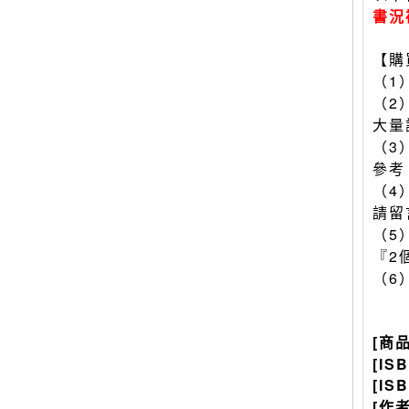
書況
【購
（1
（2
大量
（3
參考
（4
請留
（5
『2
（6
[商
[IS
[IS
[作