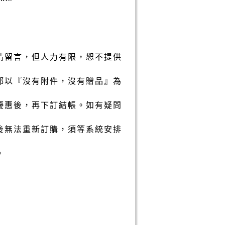
請留言，但人力有限，恕不提供
都以『沒有附件，沒有贈品』為
優惠後，再下訂結帳。如有疑問
後無法重新訂購，須等系統安排
。