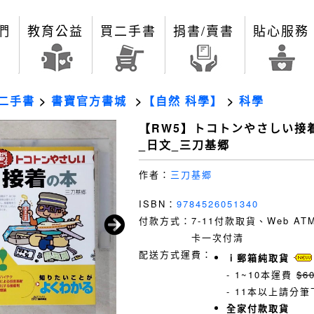
們
教育公益
買二手書
捐書/賣書
貼心服務
二手書
>
書寶官方書城
>
【自然 科學】
>
科學
【RW5】トコトンやさしい接
_日文_三刀基郷
作者：
三刀基郷
ISBN：
9784526051340
付款方式：
7-11付款取貨、Web A
卡一次付清
配送方式運費：
ｉ郵箱純取貨
- 1~10本運費
$6
- 11本以上請分筆
全家付款取貨