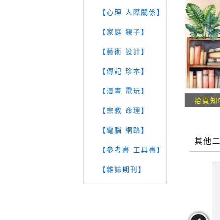
【心理 人際關係】
【家庭 親子】
【藝術 設計】
【傳記 珍本】
【漫畫 電玩】
拾頁知
【宗教 命理】
【電腦 網路】
其他
【參考書 工具書】
【雜誌期刊】