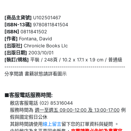
[商品主貨號]
U102501467
[ISBN-13碼]
9780811841504
[ISBN]
0811841502
[作者]
Fontana, David
[出版社]
Chronicle Books Llc
[出版日期]
2003/10/01
[裝訂/規格]
平裝 / 248頁 / 10.2 x 17.1 x 1.9 cm / 普通級
-----------------------------------------------------------
分享閱讀 書籍狀態請詳看圖示
■客服電話服務時間:
敝店客服電話 (02) 85316044
服務時間為
週一至週五 09:00-12:00 及 13:00-17:00
例
假與國定假日公休
其餘時間請使用
線上留言
留下您的訂單資料與疑問 。
由於敝店為多平臺同步販售，
來電請務必告知為
書寶官