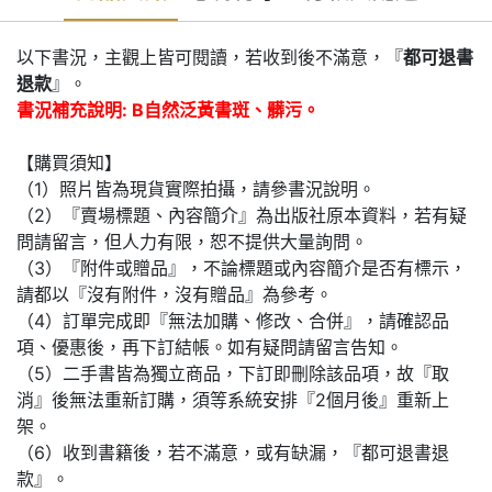
以下書況，主觀上皆可閱讀，若收到後不滿意，『
都可退書
退款
』。
書況補充說明: B自然泛黃書斑、髒污。
【購買須知】
（1）照片皆為現貨實際拍攝，請參書況說明。
（2）『賣場標題、內容簡介』為出版社原本資料，若有疑
問請留言，但人力有限，恕不提供大量詢問。
（3）『附件或贈品』，不論標題或內容簡介是否有標示，
請都以『沒有附件，沒有贈品』為參考。
（4）訂單完成即『無法加購、修改、合併』，請確認品
項、優惠後，再下訂結帳。如有疑問請留言告知。
（5）二手書皆為獨立商品，下訂即刪除該品項，故『取
消』後無法重新訂購，須等系統安排『2個月後』重新上
架。
（6）收到書籍後，若不滿意，或有缺漏，『都可退書退
款』。