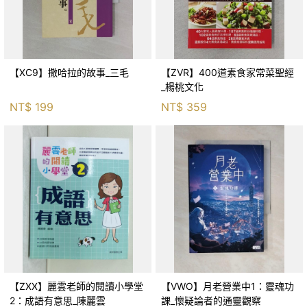
【XC9】撒哈拉的故事_三毛
【ZVR】400道素食家常菜聖經
_楊桃文化
NT$
199
NT$
359
【ZXX】麗雲老師的閱讀小學堂
【VWO】月老營業中1：靈魂功
2：成語有意思_陳麗雲
課_懷疑論者的通靈觀察