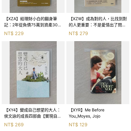
【XZA】給理財小白的翻身筆
【XZW】成為對的人，比找到對
記：2年從負債75萬到資產300
的人更重要：不是愛情出了問
萬，ETF讓我走在財務自由路上_
題，而是認知需要升級！_Mr. P
NT$
229
NT$
279
鐵蛋
【XY4】變成自己想望的大人：
【XYR】Me Before
侯文詠的成長四部曲【實現自
You_Moyes, Jojo
己】_侯文詠
NT$
269
NT$
129