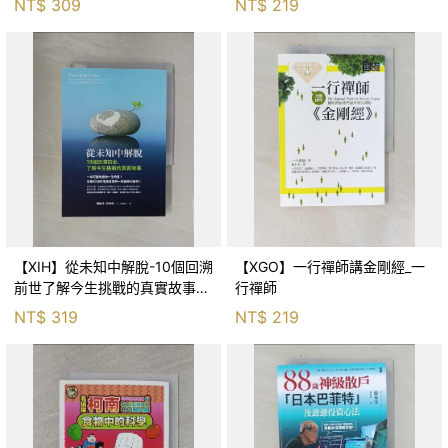
NT$
309
NT$
219
【XIH】從未知中解脫-10個回溯
【XGO】一行禪師講金剛經_一
前世了解今生挑戰的真實故事_
行禪師
羅伯特．舒
NT$
319
NT$
219