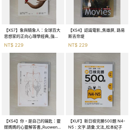
【XS7】象與騎象人：全球百大
【XS4】認識電影_焦雄屏, 路易
思想家的正向心理學經典_強納
斯吉奈堤
森．海德, 李靜瑤
NT$
229
NT$
229
【XS4】你，是自己的鑰匙：靈
【XUF】新日檢完勝500題 N4-
媒媽媽的心靈解答書_Ruowen
N5 : 文字.語彙.文法_松本紀子