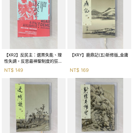
【XR2】反民主：選票失能、理
【XRY】鹿鼎記(五)新修版_金庸
性失調，反思最神聖制度的狂亂
與神話！_傑森‧布倫南, 劉維人
NT$
149
NT$
169