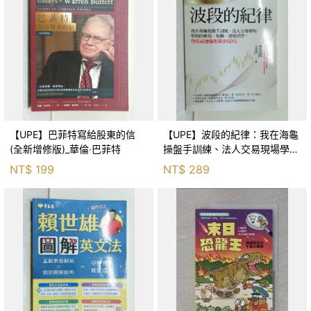
【UPE】巴菲特寫給股東的信
【UPE】波段的紀律：我在海龜
(全新增修版)_華倫‧巴菲特
操盤手訓練、法人交易現場學到
的進場、加碼、退場紀律，守住
NT$
199
NT$
289
紀律獲利至少50％_雷老闆