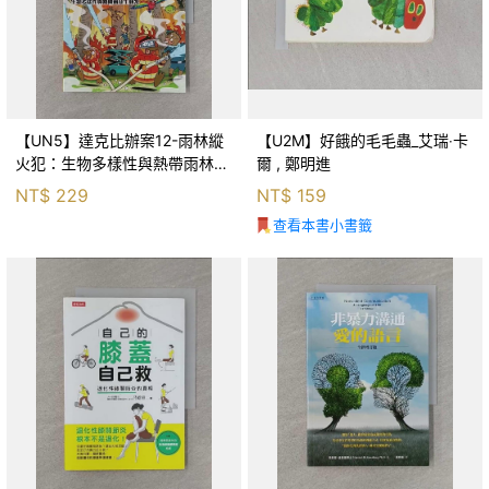
【UN5】達克比辦案12-雨林縱
【U2M】好餓的毛毛蟲_艾瑞‧卡
火犯：生物多樣性與熱帶雨林生
爾 , 鄭明進
態系_柯智元
NT$
229
NT$
159
查看本書小書籤