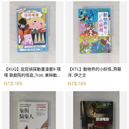
【XUQ】屁屁偵探動畫漫畫9 噗
【XTL】動物界的小妖怪_齊藤
噗 歌劇院的怪盜_Troll, 東映動畫
洋, 伊之文
株式會社, 張東君
NT$
189
NT$
189