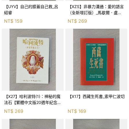
【UYV】自己的膝蓋自己救_呂
【XZS】非暴力溝通：愛的語言
紹睿
（全新增訂版）_馬歇爾．盧森
堡, 蕭寶森
NT$
159
NT$
269
【X27】哈利波特(1)：神秘的魔
【X17】西藏生死書_索甲仁波切
法石【繁體中文版20週年紀念】
_J.K.羅琳, 彭倩文
NT$
269
NT$
169