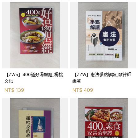
【ZW5】400道好湯聖經_楊桃
【ZZW】憲法爭點解讀_歐律師
文化
編著
NT$
139
NT$
409