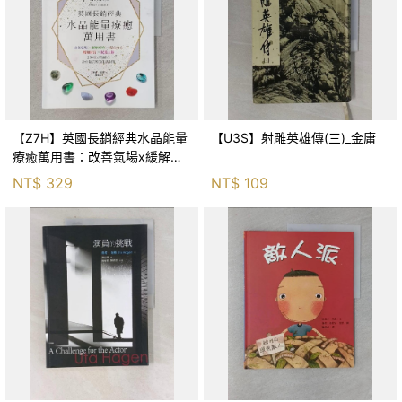
【Z7H】英國長銷經典水晶能量
【U3S】射雕英雄傳(三)_金庸
療癒萬用書：改善氣場x緩解疼
痛x穩定身心x增加財富x促進人
NT$
329
NT$
109
緣，250種水晶礦石給你最完整
的生活對策_菲利