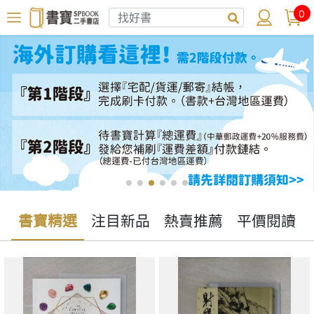
0
書寶精選
注目新品
熱賣推薦
平價閱讀