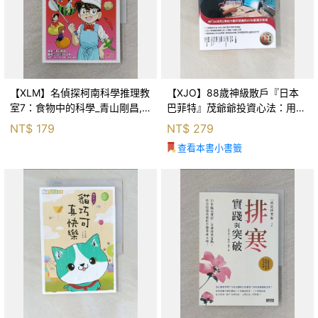
【XLM】名偵探柯南科學推理教
【XJO】88歲神級散戶『日本
室7：食物中的科學_青山剛昌,
巴菲特』茂爺爺投資心法：用
Galileo工房, 黃薇嬪
「126法則」滾出18億円資產的
NT$
179
NT$
279
69年股海交易術_藤本茂, 賴惠
查看本書小書籤
鈴