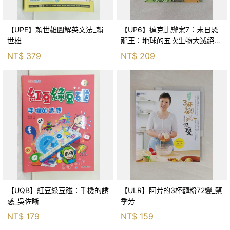
【UPE】賴世雄圖解英文法_賴
【UP6】達克比辦案7：末日恐
世雄
龍王：地球的五次生物大滅絕_
胡妙芬
NT$
379
NT$
209
【UQB】紅豆綠豆碰：手機的誘
【ULR】阿芳的3杯麵粉72變_蔡
惑_吳佐晰
季芳
NT$
179
NT$
159