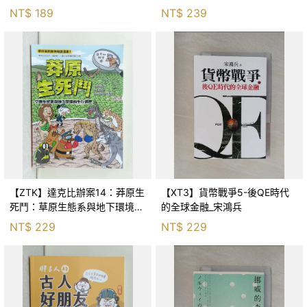
Huang
NT$
189
NT$
239
【ZTK】達克比辦案14：莽原生
【XT3】貨幣戰爭5-後QE時代
死鬥：草原生態系與地下環境的
的全球金融_宋鴻兵
生存適應_柯智元
NT$
229
NT$
229