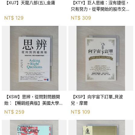
【XU7】天龍八部(五)_金庸
【XTY】巨人思維：沒有捷徑，
只有努力，從零開始的股市交易
員_巨人傑
NT$
129
NT$
309
【XSW】思辨，從問對問題開
【XSP】向宇宙下訂單_貝波
始：【暢銷經典版】美國大學邏
兒．摩爾
輯思考聖經_尼爾．布朗, 史都
NT$
259
NT$
109
華．基里, 羅耀宗, 蔡宏明, 黃賓
星