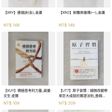
【XRY】連城訣(全)_金庸
【XRO】射雕英雄傳(一)_金庸
NT$
149
NT$
149
【XUY】積極思考的力量_諾曼‧
【UT7】原子習慣：細微改變帶
文生‧皮爾
來巨大成就的實證法則_詹姆斯‧
克利爾, 蔡世偉
NT$
109
NT$
209