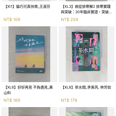
【XI1】貓巧可真快樂_王淑芬
【XL3】病從排寒解2 排寒實踐
與突破：20年臨床實證，突破排
寒盲點，防治疫毒流感的中醫養
NT$
109
NT$
259
命方略！_李璧如
【XL6】好好再見 不負遇見_黃
【XL8】茶水間_李美芮, 林芳如
山料
NT$
169
NT$
179