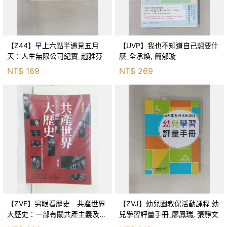
【Z44】早上六點半遇見五月
【UVP】我也不知道自己想要什
天：人生無限公司紀實_趙雅芬
麼_全承煥, 簡郁璇
NT$
169
NT$
269
【ZVF】另眼看歷史 共產世界
【ZVJ】幼兒園教保活動課程 幼
大歷史：一部有關共產主義及共
兒學習評量手冊_廖鳳瑞, 張靜文
產黨兩百年的興衰史_呂正理