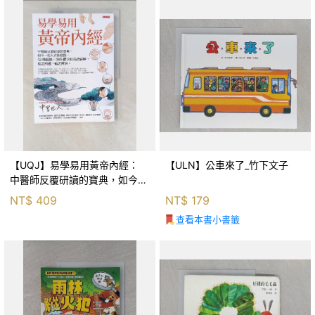
【UQJ】易學易用黃帝內經：
【ULN】公車來了_竹下文子
中醫師反覆研讀的寶典，如今一
般人也能實踐。12條經絡、365
NT$
409
NT$
179
個穴位白話詳解，經之所過，病
查看本書小書籤
之所治。_中里巴人