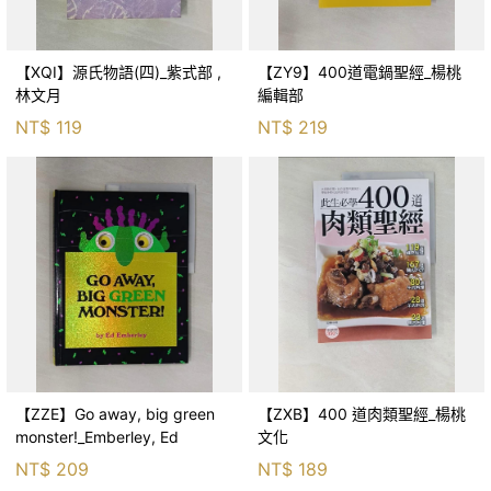
【XQI】源氏物語(四)_紫式部 ,
【ZY9】400道電鍋聖經_楊桃
林文月
編輯部
NT$
119
NT$
219
【ZZE】Go away, big green
【ZXB】400 道肉類聖經_楊桃
monster!_Emberley, Ed
文化
NT$
209
NT$
189