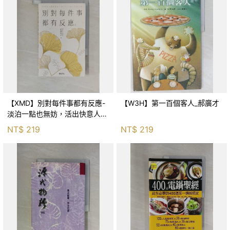
【XMD】別對每件事都有反應-
【W3H】第一百個客人_郝廣才
淡泊一點也無妨，活出快意人生
的99個禪練習！_枡野俊明, 黃
NT$
219
NT$
219
薇嬪