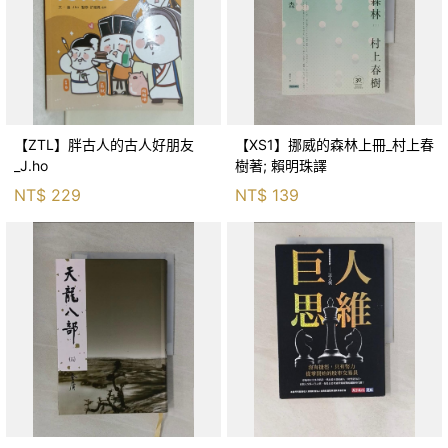
【ZTL】胖古人的古人好朋友
【XS1】挪威的森林上冊_村上春
_J.ho
樹著; 賴明珠譯
NT$
229
NT$
139