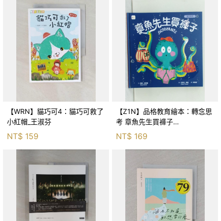
【WRN】貓巧可4：貓巧可救了
【Z1N】品格教育繪本：轉念思
小紅帽_王淑芬
考 章魚先生買褲子
(Octopants)_蘇西‧西尼爾, 黃筱
NT$
159
NT$
169
茵