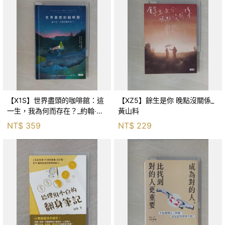
【X1S】世界盡頭的咖啡館：這
【XZ5】餘生是你 晚點沒關係_
一生，我為何而存在？_約翰‧史
黃山料
崔勒基, Elsa
NT$
359
NT$
229