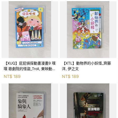
【XUQ】屁屁偵探動畫漫畫9 噗
【XTL】動物界的小妖怪_齊藤
噗 歌劇院的怪盜_Troll, 東映動畫
洋, 伊之文
株式會社, 張東君
NT$
189
NT$
189