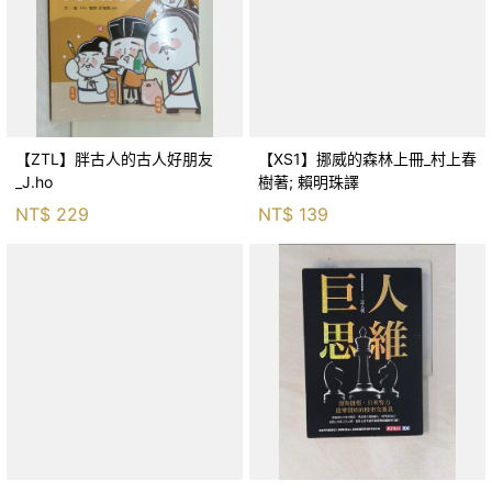
【ZTL】胖古人的古人好朋友
【XS1】挪威的森林上冊_村上春
_J.ho
樹著; 賴明珠譯
NT$
229
NT$
139