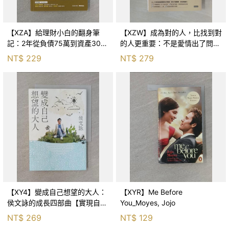
【XZA】給理財小白的翻身筆
【XZW】成為對的人，比找到對
記：2年從負債75萬到資產300
的人更重要：不是愛情出了問
萬，ETF讓我走在財務自由路上_
題，而是認知需要升級！_Mr. P
NT$
229
NT$
279
鐵蛋
【XY4】變成自己想望的大人：
【XYR】Me Before
侯文詠的成長四部曲【實現自
You_Moyes, Jojo
己】_侯文詠
NT$
269
NT$
129