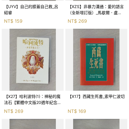
【UYV】自己的膝蓋自己救_呂
【XZS】非暴力溝通：愛的語言
紹睿
（全新增訂版）_馬歇爾．盧森
堡, 蕭寶森
NT$
159
NT$
269
【X27】哈利波特(1)：神秘的魔
【X17】西藏生死書_索甲仁波切
法石【繁體中文版20週年紀念】
_J.K.羅琳, 彭倩文
NT$
269
NT$
169