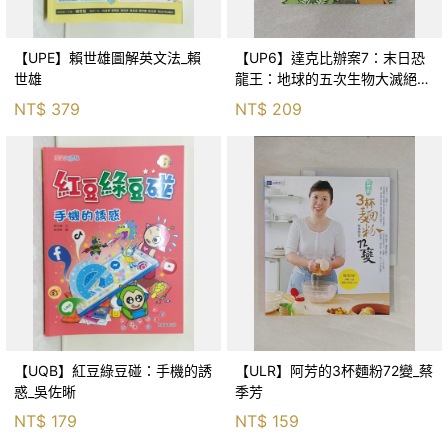
【UPE】賴世雄圖解英文法_賴
【UP6】達克比辦案7：末日恐
世雄
龍王：地球的五次生物大滅絕_
胡妙芬
NT$
379
NT$
209
【UQB】紅豆綠豆碰：手機的誘
【ULR】阿芳的3杯麵粉72變_蔡
惑_吳佐晰
季芳
NT$
179
NT$
159