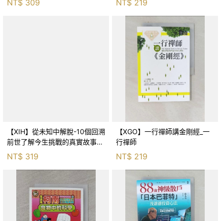
NT$
309
NT$
219
【XIH】從未知中解脫-10個回溯
【XGO】一行禪師講金剛經_一
前世了解今生挑戰的真實故事_
行禪師
羅伯特．舒
NT$
319
NT$
219