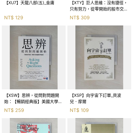
【XU7】天龍八部(五)_金庸
【XTY】巨人思維：沒有捷徑，
只有努力，從零開始的股市交易
員_巨人傑
NT$
129
NT$
309
【XSW】思辨，從問對問題開
【XSP】向宇宙下訂單_貝波
始：【暢銷經典版】美國大學邏
兒．摩爾
輯思考聖經_尼爾．布朗, 史都
NT$
259
NT$
109
華．基里, 羅耀宗, 蔡宏明, 黃賓
星