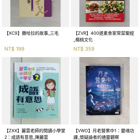
【XC9】撒哈拉的故事_三毛
【ZVR】400道素食家常菜聖經
_楊桃文化
NT$
199
NT$
359
【ZXX】麗雲老師的閱讀小學堂
【VWO】月老營業中1：靈魂功
2：成語有意思_陳麗雲
課_懷疑論者的通靈觀察