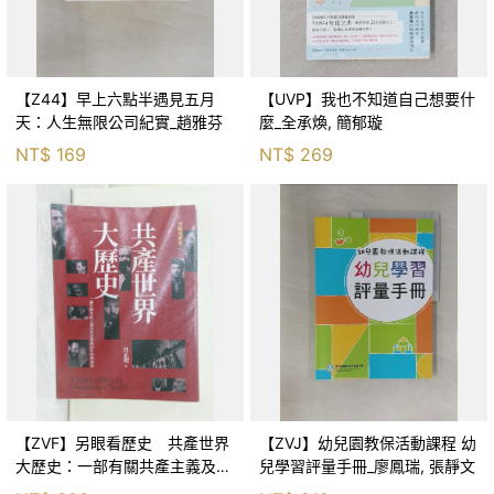
【Z44】早上六點半遇見五月
【UVP】我也不知道自己想要什
天：人生無限公司紀實_趙雅芬
麼_全承煥, 簡郁璇
NT$
169
NT$
269
【ZVF】另眼看歷史 共產世界
【ZVJ】幼兒園教保活動課程 幼
大歷史：一部有關共產主義及共
兒學習評量手冊_廖鳳瑞, 張靜文
產黨兩百年的興衰史_呂正理