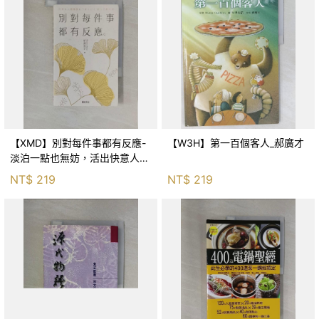
【XMD】別對每件事都有反應-
【W3H】第一百個客人_郝廣才
淡泊一點也無妨，活出快意人生
的99個禪練習！_枡野俊明, 黃
NT$
219
NT$
219
薇嬪