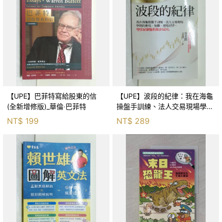
【UPE】巴菲特寫給股東的信
【UPE】波段的紀律：我在海龜
(全新增修版)_華倫‧巴菲特
操盤手訓練、法人交易現場學到
的進場、加碼、退場紀律，守住
NT$
199
NT$
289
紀律獲利至少50％_雷老闆