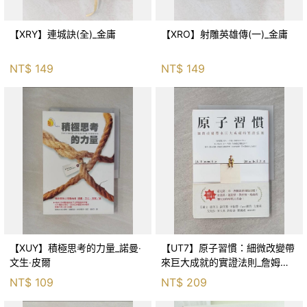
【XRY】連城訣(全)_金庸
【XRO】射雕英雄傳(一)_金庸
NT$
149
NT$
149
【XUY】積極思考的力量_諾曼‧
【UT7】原子習慣：細微改變帶
文生‧皮爾
來巨大成就的實證法則_詹姆斯‧
克利爾, 蔡世偉
NT$
109
NT$
209