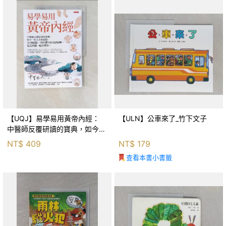
【UQJ】易學易用黃帝內經：
【ULN】公車來了_竹下文子
中醫師反覆研讀的寶典，如今一
般人也能實踐。12條經絡、365
NT$
409
NT$
179
個穴位白話詳解，經之所過，病
查看本書小書籤
之所治。_中里巴人