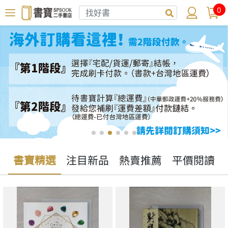
0
書寶精選
注目新品
熱賣推薦
平價閱讀