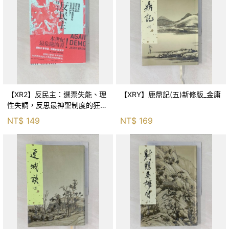
【XR2】反民主：選票失能、理
【XRY】鹿鼎記(五)新修版_金庸
性失調，反思最神聖制度的狂亂
與神話！_傑森‧布倫南, 劉維人
NT$
149
NT$
169