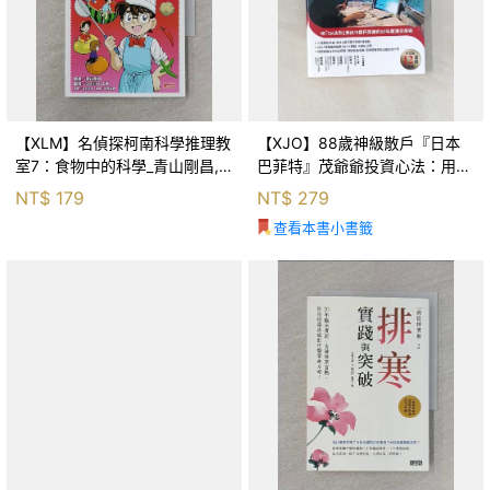
【XLM】名偵探柯南科學推理教
【XJO】88歲神級散戶『日本
室7：食物中的科學_青山剛昌,
巴菲特』茂爺爺投資心法：用
Galileo工房, 黃薇嬪
「126法則」滾出18億円資產的
NT$
179
NT$
279
69年股海交易術_藤本茂, 賴惠
查看本書小書籤
鈴