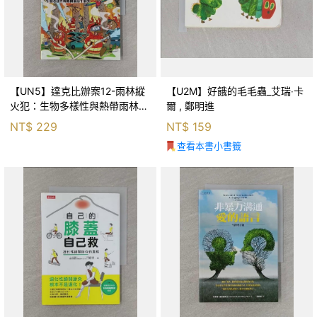
【UN5】達克比辦案12-雨林縱
【U2M】好餓的毛毛蟲_艾瑞‧卡
火犯：生物多樣性與熱帶雨林生
爾 , 鄭明進
態系_柯智元
NT$
229
NT$
159
查看本書小書籤