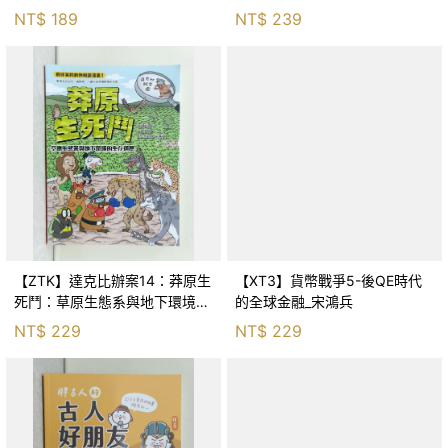
Huang
NT$
189
NT$
239
【ZTK】達克比辦案14：莽原生
【XT3】貨幣戰爭5-後QE時代
死鬥：草原生態系與地下環境的
的全球金融_宋鴻兵
生存適應_柯智元
NT$
229
NT$
229