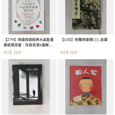
【Z7H】英國長銷經典水晶能量
【U3S】射雕英雄傳(三)_金庸
療癒萬用書：改善氣場x緩解疼
痛x穩定身心x增加財富x促進人
NT$
329
NT$
109
緣，250種水晶礦石給你最完整
的生活對策_菲利