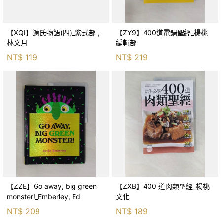
【XQI】源氏物語(四)_紫式部 ,
【ZY9】400道電鍋聖經_楊桃
林文月
編輯部
NT$
119
NT$
219
【ZZE】Go away, big green
【ZXB】400 道肉類聖經_楊桃
monster!_Emberley, Ed
文化
NT$
209
NT$
189