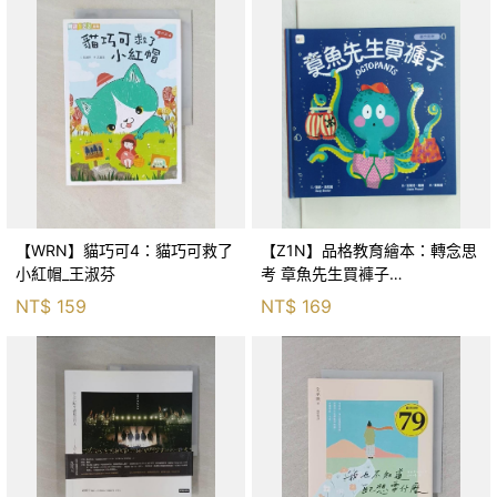
【WRN】貓巧可4：貓巧可救了
【Z1N】品格教育繪本：轉念思
小紅帽_王淑芬
考 章魚先生買褲子
(Octopants)_蘇西‧西尼爾, 黃筱
NT$
159
NT$
169
茵