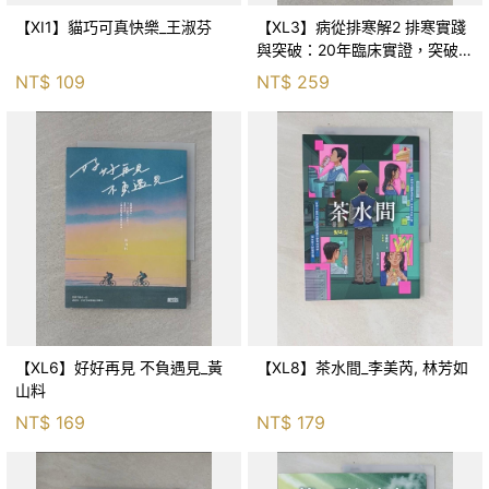
【XI1】貓巧可真快樂_王淑芬
【XL3】病從排寒解2 排寒實踐
與突破：20年臨床實證，突破排
寒盲點，防治疫毒流感的中醫養
NT$
109
NT$
259
命方略！_李璧如
【XL6】好好再見 不負遇見_黃
【XL8】茶水間_李美芮, 林芳如
山料
NT$
169
NT$
179