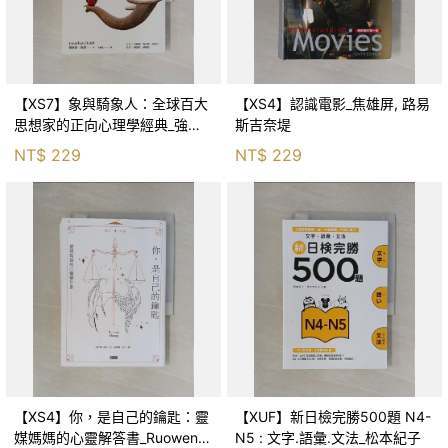
【XS7】象與騎象人：全球百大
【XS4】認識電影_焦雄屏, 路易
思想家的正向心理學經典_強納
斯吉奈堤
森．海德, 李靜瑤
NT$
229
NT$
229
【XS4】你，是自己的鑰匙：靈
【XUF】新日檢完勝500題 N4-
媒媽媽的心靈解答書_Ruowen
N5 : 文字.語彙.文法_松本紀子