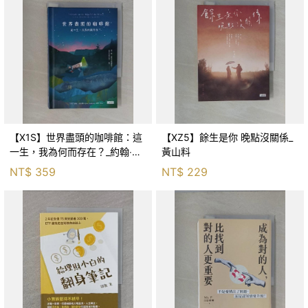
【X1S】世界盡頭的咖啡館：這
【XZ5】餘生是你 晚點沒關係_
一生，我為何而存在？_約翰‧史
黃山料
崔勒基, Elsa
NT$
359
NT$
229