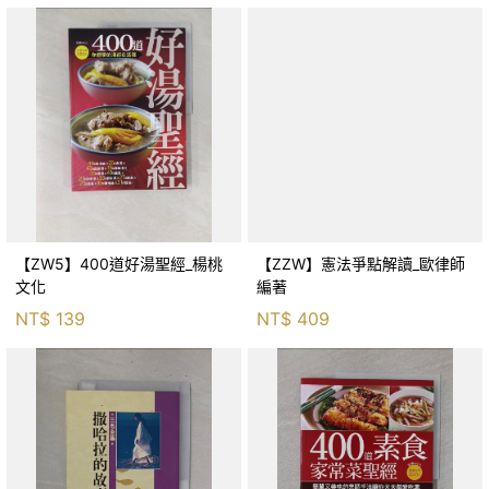
【ZW5】400道好湯聖經_楊桃
【ZZW】憲法爭點解讀_歐律師
文化
編著
NT$
139
NT$
409