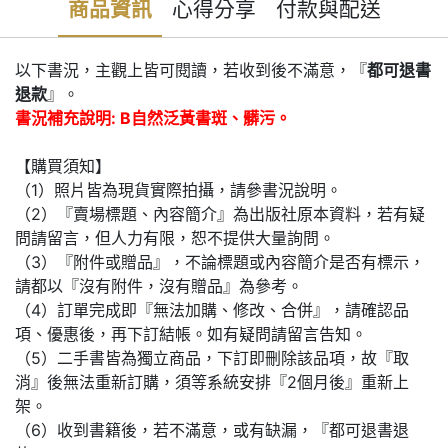
商品資訊
心得分享
付款與配送
以下書況，主觀上皆可閱讀，若收到後不滿意，『
都可退書
退款
』。
書況補充說明: B自然泛黃書斑、髒污。
【購買須知】
（1）照片皆為現貨實際拍攝，請參書況說明。
（2）『賣場標題、內容簡介』為出版社原本資料，若有疑
問請留言，但人力有限，恕不提供大量詢問。
（3）『附件或贈品』，不論標題或內容簡介是否有標示，
請都以『沒有附件，沒有贈品』為參考。
（4）訂單完成即『無法加購、修改、合併』，請確認品
項、優惠後，再下訂結帳。如有疑問請留言告知。
（5）二手書皆為獨立商品，下訂即刪除該品項，故『取
消』後無法重新訂購，須等系統安排『2個月後』重新上
架。
（6）收到書籍後，若不滿意，或有缺漏，『都可退書退