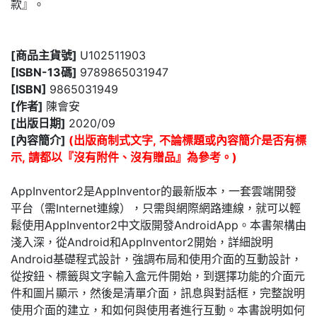
款』。
[商品主貨號]
U102511903
[ISBN-13碼]
9789865031947
[ISBN]
9865031949
[作者]
陳會安
[出版日期]
2020/09
[內容簡介]
(出版商制式文字, 不論標題或內容簡介是否有標
示, 請都以『沒有附件、沒有贈品』為參考。)
AppInventor2是AppInventor的最新版本，一套雲端開發
平台（需Internet連線），只需與網際網路連線，就可以輕
鬆使用AppInventor2中文版開發AndroidApp。本書架構由
淺入深，從Android和AppInventor2開始，詳細說明
Android基礎程式設計，強調布局和使用介面的互動設計，
從按鈕、標籤與文字輸入盒元件開始，到選擇功能的介面元
件和圖片顯示，然後是清單介面，訊息與對話框，完整說明
使用介面的建立，和如何與使用者進行互動。本書說明如何