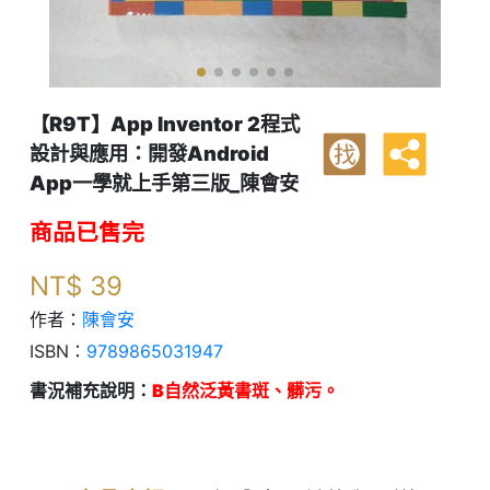
【R9T】App Inventor 2程式
設計與應用：開發Android
找
App一學就上手第三版_陳會安
商品已售完
NT$
39
作者：
陳會安
ISBN：
9789865031947
書況補充說明：
B自然泛黃書斑、髒污。