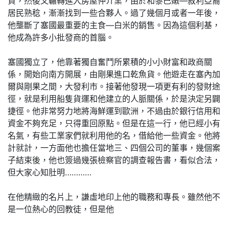
貨，然後又輾轉進入房屋仲介業，由於和黎巴嫩—敘利亞裔
居民熟稔，漸漸找到一些合夥人。過了幾個月或者一年後，
他壟斷了塞國最重要的主食—白米的銷售。因為這個利基，
他成為許多小批發商的首腦。
塞國獨立了，他靠著獨自奮鬥所累積的小小財富和政商關
係，開始向南方開展，由剛果進口乾魚貨。他遊走在塞內加
爾與剛果之間，大發利市。接著他發現一項更有利的發財途
徑，就是利用船隻貨運和他建立的人脈關係，於是決定另闢
捷徑。他非常努力地將海鮮運到歐洲，不過由於銀行信用和
資金不夠充足，只得重回原點。但是在這一行，他已經小有
名氣，有些工業家們就利用他的名，借給他一些資金。他將
計就計，一方面他也擔任當地三、四個公司的董事，幾個案
子結束後，他也簽過幾張檢察官的調查報告書，看似合法，
但大家心知肚明…………
在他精緻的名片上，謙虛地印上他的職務和專長。雖然他不
是一位熱心的回教徒，但是他