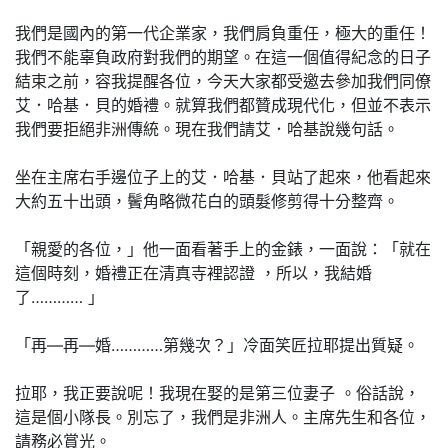
我們是國內的第一代企業家，我們肩負重任，極大的重任！
我們不能辜負政府對我們的期望。在這一個值得紀念的日子
結束之前，容我提醒各位，今天大家都受邀去參加我們同僚
艾．哈基．貝的婚禮。就算我們都贊成現代化，但並不表示
我們要拒絕非洲傳統。現在我們請艾．哈基說幾句話。
坐在主席右手邊位子上的艾．哈基．貝站了起來，他看起來
大約五十出頭，鬢角略微花白的頭髮修剪得十分整齊。
「親愛的各位，」他一面看著手上的金錶，一面說：「就在
這個時刻，婚禮正在清真寺裡認證 ，所以，我結婚
了………… 」
「再—再—婚…………第幾次？」冷面笑匠拉耶提出質疑。
拉耶，我正要說呢！我現在娶的是第三位妻子 。俗話說，
這是個小隊長。別忘了，我們是非洲人。主席先生和各位，
請務必賞光。