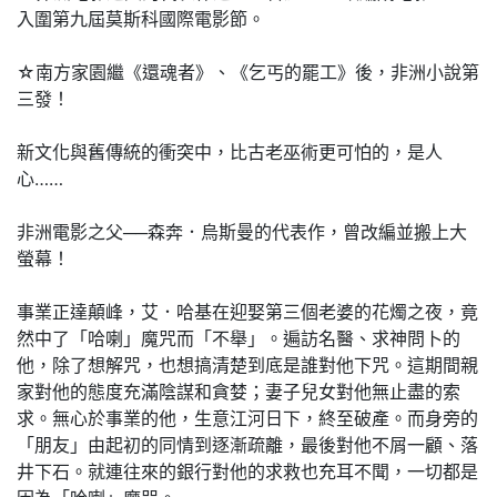
入圍第九屆莫斯科國際電影節。
☆南方家園繼《還魂者》、《乞丐的罷工》後，非洲小說第
三發！
新文化與舊傳統的衝突中，比古老巫術更可怕的，是人
心……
非洲電影之父──森奔．烏斯曼的代表作，曾改編並搬上大
螢幕！
事業正達顛峰，艾．哈基在迎娶第三個老婆的花燭之夜，竟
然中了「哈喇」魔咒而「不舉」。遍訪名醫、求神問卜的
他，除了想解咒，也想搞清楚到底是誰對他下咒。這期間親
家對他的態度充滿陰謀和貪婪；妻子兒女對他無止盡的索
求。無心於事業的他，生意江河日下，終至破產。而身旁的
「朋友」由起初的同情到逐漸疏離，最後對他不屑一顧、落
井下石。就連往來的銀行對他的求救也充耳不聞，一切都是