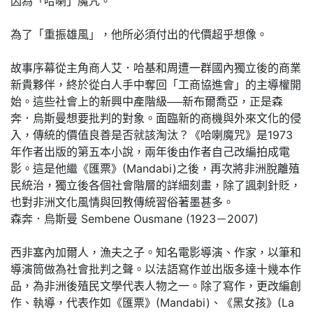
因為「哈喇」魔咒。
為了「重振雄風」，他所必須付出的代價超乎想像。
故事序幕從主角商人艾．哈基和周遭一群國內獨立後的商業
新貴夥伴，終於從白人手中奪回「工商協進會」的主導權開
始。這些社會上的新興中產階級──新布爾喬亞，正是森
奔．烏斯曼想要批判的對象。面臨新的商機與外來文化的侵
入，傳統的價值良善是否就該淘汰？《哈喇魔咒》是1973
年作者出版的第五本小說，兩年後由作者自己改編拍成電
影。這是他繼《匯票》(Mandabi)之後，再次將非洲脫離殖
民統治，獨立後各個社會階層的詳細刻畫，除了諷刺針貶，
也對非洲文化風情與回教傳統習俗著墨甚多。
森奔．烏斯曼 Sembene Ousmane (1923－2007)
西非塞內加爾人，漁夫之子。知名電影導演、作家，以筆和
導演筒做為社會批判之聲。以法語寫作並出版多達十幾本作
品，為非洲後殖民文學代表人物之一。除了寫作，更改編創
作、執導，代表作如《匯票》(Mandabi)、《黑女孩》(La