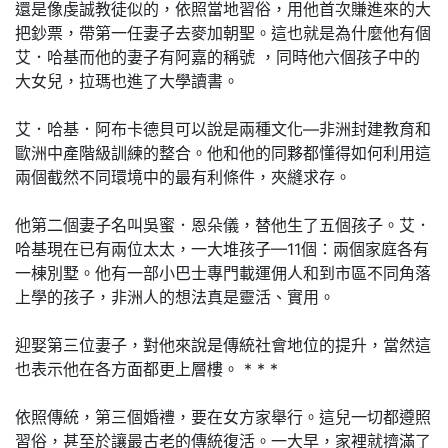
還是像虔誠教徒似的，依照當地習俗，用他首次賺進來的大
把鈔票，帶第一任妻子去麥加朝聖。這也就是為什麼他有個
艾．哈基而他的妻子有阿嘉的稱號 ，同時他六個孩子中的
大女兒，拉瑪也進了大學讀書。
艾．哈基．阿布卡德貝可以說是兩種文化—非洲封建教育和
歐洲中產階級訓練的整合。他和他的同夥都懂得如何利用這
兩個截然不同環境中的最有利條件，夾縫求存。
他第二個妻子名叫吳蜜．恩朵儀，替他生了五個孩子。艾．
哈基現在已有兩位太太，一大堆孩子—11個：兩個家庭各有
一棟別墅。他有一部小巴士專門載運佣人和到市區不同角落
上學的孩子，非洲人的想法真是靈活、實用。
迎娶第三位妻子，對他來說是傳統社會地位的提升，當然這
也表示他在各方面都更上層樓。 * * *
依照傳統，第三個婚禮，要在女方家舉行。這兒一切都遵照
習俗，甚至於讓最古老的傳統復活。一大早，家裡就擠滿了