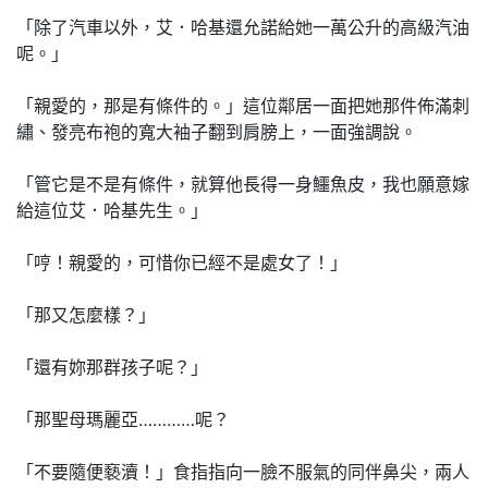
「除了汽車以外，艾．哈基還允諾給她一萬公升的高級汽油
呢。」
「親愛的，那是有條件的。」這位鄰居一面把她那件佈滿刺
繡、發亮布袍的寬大袖子翻到肩膀上，一面強調說。
「管它是不是有條件，就算他長得一身鱷魚皮，我也願意嫁
給這位艾．哈基先生。」
「哼！親愛的，可惜你已經不是處女了！」
「那又怎麼樣？」
「還有妳那群孩子呢？」
「那聖母瑪麗亞…………呢？
「不要隨便褻瀆！」食指指向一臉不服氣的同伴鼻尖，兩人