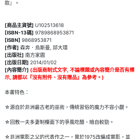
款』。
[商品主貨號]
U102513618
[ISBN-13碼]
9789868953871
[ISBN]
9868953871
[作者]
森奔．烏斯曼, 邱大環
[出版社]
南方家園
[出版日期]
2014/01/02
[內容簡介]
(出版商制式文字, 不論標題或內容簡介是否有標
示, 請都以『沒有附件、沒有贈品』為參考。)
本書特色：
☆源自於非洲最古老的巫術，傳統習俗的魔力不容小覷。
☆回教一夫多妻制檯面下的爭風吃醋、暗自較勁。
☆非洲電影之父的代表作之一，曾於1975改編成電影，並