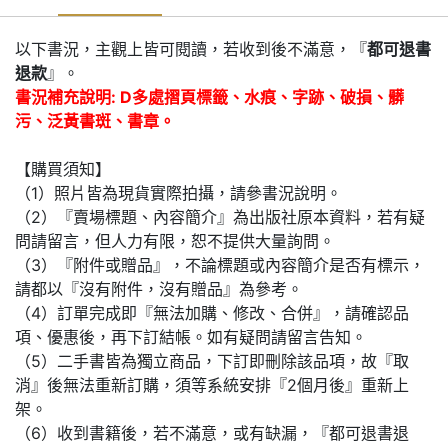
以下書況，主觀上皆可閱讀，若收到後不滿意，『
都可退書
退款
』。
書況補充說明: D多處摺頁標籤、水痕、字跡、破損、髒
污、泛黃書斑、書章。
【購買須知】
（1）照片皆為現貨實際拍攝，請參書況說明。
（2）『賣場標題、內容簡介』為出版社原本資料，若有疑
問請留言，但人力有限，恕不提供大量詢問。
（3）『附件或贈品』，不論標題或內容簡介是否有標示，
請都以『沒有附件，沒有贈品』為參考。
（4）訂單完成即『無法加購、修改、合併』，請確認品
項、優惠後，再下訂結帳。如有疑問請留言告知。
（5）二手書皆為獨立商品，下訂即刪除該品項，故『取
消』後無法重新訂購，須等系統安排『2個月後』重新上
架。
（6）收到書籍後，若不滿意，或有缺漏，『都可退書退