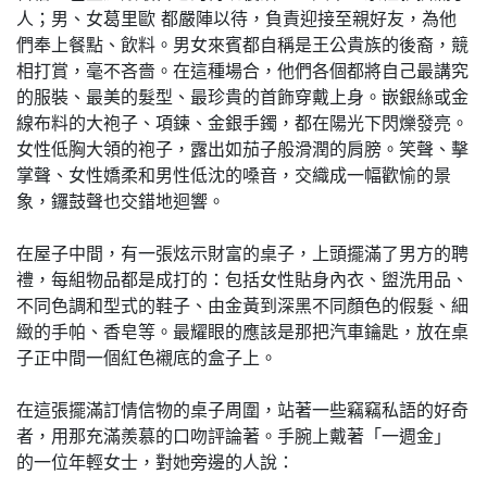
人；男、女葛里歐 都嚴陣以待，負責迎接至親好友，為他
們奉上餐點、飲料。男女來賓都自稱是王公貴族的後裔，競
相打賞，毫不吝嗇。在這種場合，他們各個都將自己最講究
的服裝、最美的髮型、最珍貴的首飾穿戴上身。嵌銀絲或金
線布料的大袍子、項鍊、金銀手鐲，都在陽光下閃爍發亮。
女性低胸大領的袍子，露出如茄子般滑潤的肩膀。笑聲、擊
掌聲、女性嬌柔和男性低沈的嗓音，交織成一幅歡愉的景
象，鑼鼓聲也交錯地迴響。
在屋子中間，有一張炫示財富的桌子，上頭擺滿了男方的聘
禮，每組物品都是成打的：包括女性貼身內衣、盥洗用品、
不同色調和型式的鞋子、由金黃到深黑不同顏色的假髮、細
緻的手帕、香皂等。最耀眼的應該是那把汽車鑰匙，放在桌
子正中間一個紅色襯底的盒子上。
在這張擺滿訂情信物的桌子周圍，站著一些竊竊私語的好奇
者，用那充滿羨慕的口吻評論著。手腕上戴著「一週金」
的一位年輕女士，對她旁邊的人說：