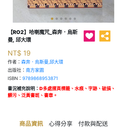
【RO2】哈喇魔咒_森奔．烏斯
曼, 邱大環
NT$
19
作者：
森奔．烏斯曼,邱大環
出版社：
南方家園
ISBN：
9789868953871
書況補充說明：
D多處摺頁標籤、水痕、字跡、破損、
髒污、泛黃書斑、書章。
商品資訊
心得分享
付款與配送