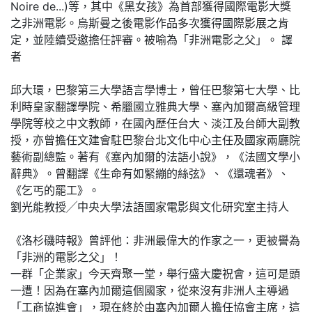
Noire de...)等，其中《黑女孩》為首部獲得國際電影大獎
之非洲電影。烏斯曼之後電影作品多次獲得國際影展之肯
定，並陸續受邀擔任評審。被喻為「非洲電影之父」。 譯
者
邱大環，巴黎第三大學語言學博士，曾任巴黎第七大學、比
利時皇家翻譯學院、希臘國立雅典大學、塞內加爾高級管理
學院等校之中文教師，在國內歷任台大、淡江及台師大副教
授，亦曾擔任文建會駐巴黎台北文化中心主任及國家兩廳院
藝術副總監。著有《塞內加爾的法語小說》，《法國文學小
辭典》。曾翻譯《生命有如緊繃的絲弦》、《還魂者》、
《乞丐的罷工》。
劉光能教授╱中央大學法語國家電影與文化研究室主持人
《洛杉磯時報》曾評他：非洲最偉大的作家之一，更被譽為
「非洲的電影之父」！
一群「企業家」今天齊聚一堂，舉行盛大慶祝會，這可是頭
一遭！因為在塞內加爾這個國家，從來沒有非洲人主導過
「工商協進會」，現在終於由塞內加爾人擔任協會主席，這