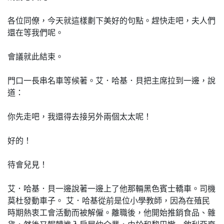
各位同僚，今天就這樣劃下美好的句點。趕快走吧，夫人們
還在等我們呢。
會議就此結束。
門口一長串名車等候著。艾．哈基．貝把主席拉到一邊，說
道：
你先走吧，我還得去接另外兩個太太呢！
好的！
待會兒見！
艾．哈基．貝一邊說著一邊上了他那輛黑色賓士轎車。司機
莫杜發動車子。 艾．哈基從前是位小學教師，因為在殖民
時期熱衷工會活動而被解僱。離職後，他開始推銷食品、雜