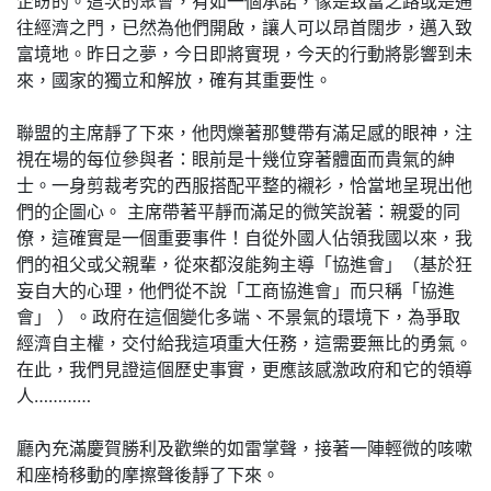
企盼的。這次的聚會，有如一個承諾，像是致富之路或是通
往經濟之門，已然為他們開啟，讓人可以昂首闊步，邁入致
富境地。昨日之夢，今日即將實現，今天的行動將影響到未
來，國家的獨立和解放，確有其重要性。
聯盟的主席靜了下來，他閃爍著那雙帶有滿足感的眼神，注
視在場的每位參與者：眼前是十幾位穿著體面而貴氣的紳
士。一身剪裁考究的西服搭配平整的襯衫，恰當地呈現出他
們的企圖心。 主席帶著平靜而滿足的微笑說著：親愛的同
僚，這確實是一個重要事件！自從外國人佔領我國以來，我
們的祖父或父親輩，從來都沒能夠主導「協進會」（基於狂
妄自大的心理，他們從不說「工商協進會」而只稱「協進
會」 ）。政府在這個變化多端、不景氣的環境下，為爭取
經濟自主權，交付給我這項重大任務，這需要無比的勇氣。
在此，我們見證這個歷史事實，更應該感激政府和它的領導
人…………
廳內充滿慶賀勝利及歡樂的如雷掌聲，接著一陣輕微的咳嗽
和座椅移動的摩擦聲後靜了下來。