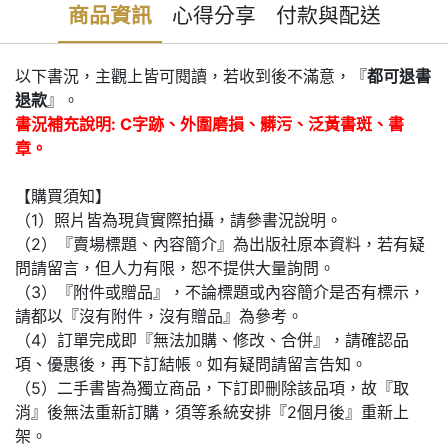
商品資訊
心得分享
付款與配送
以下書況，主觀上皆可閱讀，若收到後不滿意，『
都可退書
退款
』。
書況補充說明: C字跡、外圍磨損、髒污、泛黃書斑、書
章。
【購買須知】
（1）照片皆為現貨實際拍攝，請參書況說明。
（2）『賣場標題、內容簡介』為出版社原本資料，若有疑
問請留言，但人力有限，恕不提供大量詢問。
（3）『附件或贈品』，不論標題或內容簡介是否有標示，
請都以『沒有附件，沒有贈品』為參考。
（4）訂單完成即『無法加購、修改、合併』，請確認品
項、優惠後，再下訂結帳。如有疑問請留言告知。
（5）二手書皆為獨立商品，下訂即刪除該品項，故『取
消』後無法重新訂購，須等系統安排『2個月後』重新上
架。