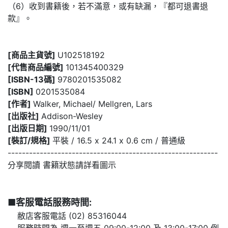
（6）收到書籍後，若不滿意，或有缺漏，『都可退書退
款』。
[商品主貨號]
U102518192
[代售商品編號]
101345400329
[ISBN-13碼]
9780201535082
[ISBN]
0201535084
[作者]
Walker, Michael/ Mellgren, Lars
[出版社]
Addison-Wesley
[出版日期]
1990/11/01
[裝訂/規格]
平裝 / 16.5 x 24.1 x 0.6 cm / 普通級
-----------------------------------------------------------
分享閱讀 書籍狀態請詳看圖示
■客服電話服務時間:
敝店客服電話 (02) 85316044
服務時間為
週一至週五 09:00-12:00 及 13:00-17:00
例