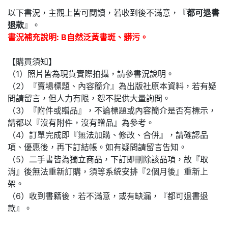
以下書況，主觀上皆可閱讀，若收到後不滿意，『
都可退書
退款
』。
書況補充說明: B自然泛黃書斑、髒污。
【購買須知】
（1）照片皆為現貨實際拍攝，請參書況說明。
（2）『賣場標題、內容簡介』為出版社原本資料，若有疑
問請留言，但人力有限，恕不提供大量詢問。
（3）『附件或贈品』，不論標題或內容簡介是否有標示，
請都以『沒有附件，沒有贈品』為參考。
（4）訂單完成即『無法加購、修改、合併』，請確認品
項、優惠後，再下訂結帳。如有疑問請留言告知。
（5）二手書皆為獨立商品，下訂即刪除該品項，故『取
消』後無法重新訂購，須等系統安排『2個月後』重新上
架。
（6）收到書籍後，若不滿意，或有缺漏，『都可退書退
款』。