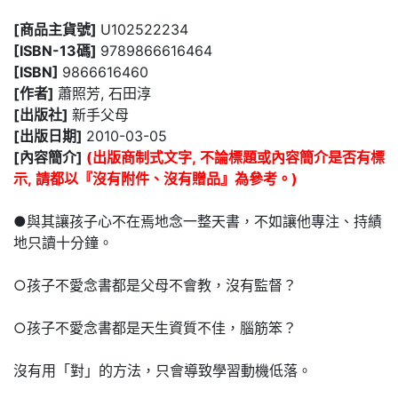
[商品主貨號]
U102522234
[ISBN-13碼]
9789866616464
[ISBN]
9866616460
[作者]
蕭照芳, 石田淳
[出版社]
新手父母
[出版日期]
2010-03-05
[內容簡介]
(出版商制式文字, 不論標題或內容簡介是否有標
示, 請都以『沒有附件、沒有贈品』為參考。)
●與其讓孩子心不在焉地念一整天書，不如讓他專注、持績
地只讀十分鐘。
○孩子不愛念書都是父母不會教，沒有監督？
○孩子不愛念書都是天生資質不佳，腦筋笨？
沒有用「對」的方法，只會導致學習動機低落。