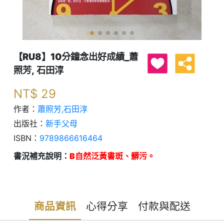
【RU8】10分鐘念出好成績_蕭
照芳, 石田淳
NT$
29
作者：
蕭照芳,石田淳
出版社：
新手父母
ISBN：
9789866616464
書況補充說明：
B自然泛黃書斑、髒污。
商品資訊
心得分享
付款與配送