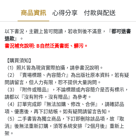
商品資訊
心得分享
付款與配送
以下書況，主觀上皆可閱讀，若收到後不滿意，『
都可退書
退款
』。
書況補充說明: B自然泛黃書斑、髒污。
【購買須知】
（1）照片皆為現貨實際拍攝，請參書況說明。
（2）『賣場標題、內容簡介』為出版社原本資料，若有疑
問請留言，但人力有限，恕不提供大量詢問。
（3）『附件或贈品』，不論標題或內容簡介是否有標示，
請都以『沒有附件，沒有贈品』為參考。
（4）訂單完成即『無法加購、修改、合併』，請確認品
項、優惠後，再下訂結帳。如有疑問請留言告知。
（5）二手書皆為獨立商品，下訂即刪除該品項，故『取
消』後無法重新訂購，須等系統安排『2個月後』重新上
架。