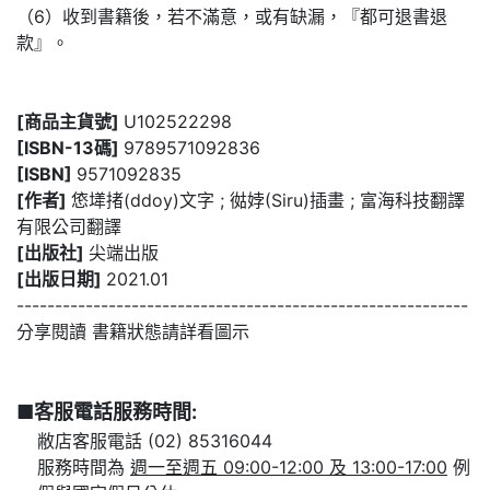
（6）收到書籍後，若不滿意，或有缺漏，『都可退書退
款』。
[商品主貨號]
U102522298
[ISBN-13碼]
9789571092836
[ISBN]
9571092835
[作者]
㥋㙚㨋(ddoy)文字 ; 㣨㛘(Siru)插畫 ; 富海科技翻譯
有限公司翻譯
[出版社]
尖端出版
[出版日期]
2021.01
-----------------------------------------------------------
分享閱讀 書籍狀態請詳看圖示
■客服電話服務時間:
敝店客服電話 (02) 85316044
服務時間為
週一至週五 09:00-12:00 及 13:00-17:00
例