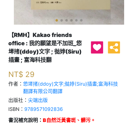
【RMH】Kakao friends
office : 我的願望是不加班_㥋
㙚㨋(ddoy)文字 ; 㣨㛘(Siru)
插畫 ; 富海科技翻
NT$
29
作者：
㥋㙚㨋(ddoy)文字;㣨㛘(Siru)插畫;富海科技
翻譯有限公司翻譯
出版社：
尖端出版
ISBN：
9789571092836
書況補充說明：
B自然泛黃書斑、髒污。