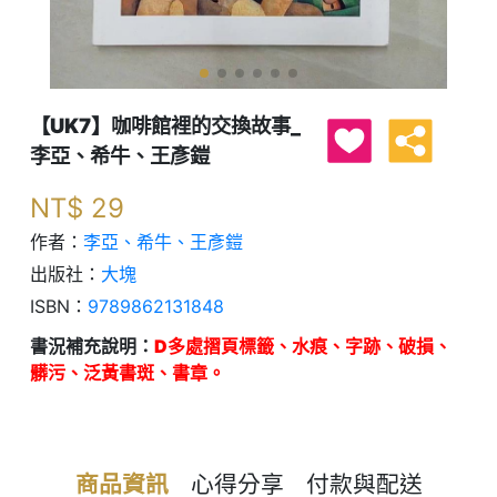
【UK7】咖啡館裡的交換故事_
李亞、希牛、王彥鎧
NT$
29
作者：
李亞、希牛、王彥鎧
出版社：
大塊
ISBN：
9789862131848
書況補充說明：
D多處摺頁標籤、水痕、字跡、破損、
髒污、泛黃書斑、書章。
商品資訊
心得分享
付款與配送