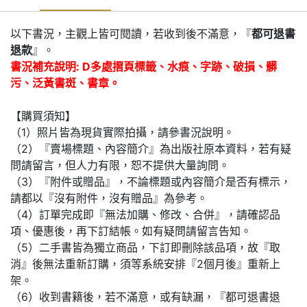
以下書況，主觀上皆可閱讀，若收到後不滿意，『
都可退書
退款
』。
書況補充說明: D多處摺頁標籤、水痕、字跡、破損、髒
污、泛黃書斑、書章。
【購買須知】
（1）照片皆為現貨實際拍攝，請參書況說明。
（2）『賣場標題、內容簡介』為出版社原本資料，若有疑
問請留言，但人力有限，恕不提供大量詢問。
（3）『附件或贈品』，不論標題或內容簡介是否有標示，
請都以『沒有附件，沒有贈品』為參考。
（4）訂單完成即『無法加購、修改、合併』，請確認品
項、優惠後，再下訂結帳。如有疑問請留言告知。
（5）二手書皆為獨立商品，下訂即刪除該品項，故『取
消』後無法重新訂購，須等系統安排『2個月後』重新上
架。
（6）收到書籍後，若不滿意，或有缺漏，『都可退書退