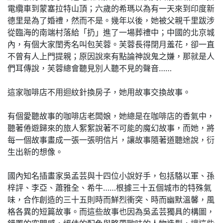
電纜車到蒙塞拉特山頂；六歲的希瑪以為有一天來到印度新
德里是為了婚禮，然而不是。幾年以後，她被父親千里跋涉
從臨海的南端村落給「扔」進了一場葬禮中；中國的北京城
內，有個大家閨秀名叫包芙蓉。芙蓉長得閉月羞花，卻一直
不曾有人上門提親；原因說來有點論神說鬼之嫌，那就是人
們耳傳說，芙蓉總會聽見別人聽不見的聲音……
這家咖啡店不用迴紋針換房子，她用故事交換故事。
有個愛聽故事的咖啡店老闆娘，她總是在咖啡店的香氣中，
聽著倦遊歸來的旅人絮絮說著不可能的魔幻故事，而她，將
每一個故事畫成一張一張明信片，讓故事隨著道聽途說，衍
生出新的想像。
國內知名插畫家吳孟芸與十四位小說好手，包括駱以軍、孫
梓評、李亞、蕭雅全、希牛……根據三十五個城市的特殊氣
味，合作創造的三十五則時而鮮烈衝突、時而幽默溫馨，風
格各異的短篇故事。而這些故事也因為吳孟芸獨具的構圖，