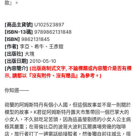
款』。
[商品主貨號]
U102523897
[ISBN-13碼]
9789862131848
[ISBN]
9862131845
[作者]
李亞、希牛、王彥鎧
[出版社]
大塊
[出版日期]
2010-05-10
[內容簡介]
(出版商制式文字, 不論標題或內容簡介是否有標
示, 請都以『沒有附件、沒有贈品』為參考。)
你知道——
荷蘭的阿姆斯特丹有個小人國，但這個故事並不是一則關於
模型的故事。K君從阿姆斯特丹露天市集帶回一個巴掌大的
小女人，不久就吃足苦頭，因為這晶瑩剔透的小女人公主病
極其嚴重；在哥倫比亞的波哥大波利瓦爾廣場旁邊的咖啡
店，旅行者打了一通電話給接駁者，然後獨自前往城北，搭