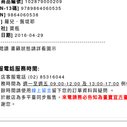
售商品編號]
102879000209
BN-13碼]
9789864060535
BN]
9864060538
者]
蘿兒．龔堤耶
版社]
寶瓶
版日期]
2016-04-29
------------------------------------------------------
閱讀 書籍狀態請詳看圖示
服電話服務時間:
店客服電話 (02) 85316044
服務時間為
週一至週五 09:00-12:00 及 13:00-17:00
例
其餘時間請使用
線上留言
留下您的訂單資料與疑問 。
由於敝店為多平臺同步販售，
來電請務必告知為
書寶官方
謝謝您。