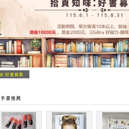
味:好書募集
二手書推薦