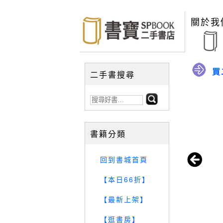
關於我
買
二手書搜尋
書籍分類
回到書城首頁
【本日66折】
【最新上架】
【逛書房】