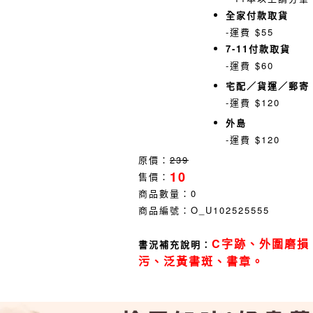
全家付款取貨
-運費 $55
7-11付款取貨
-運費 $60
宅配／貨運／郵寄
-運費 $120
外島
-運費 $120
原價：
239
10
售價：
商品數量：
0
商品編號：
O_U102525555
C字跡、外圍磨損
書況補充說明：
污、泛黃書斑、書章。