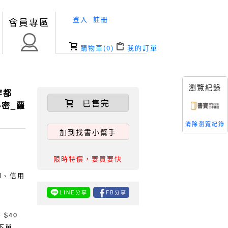
登入
註冊
會員專區
購物車(
0
)
我的訂單
瀏覽紀錄
穿都
已售完
密_蘿
清除瀏覽紀錄
加到找書小幫手
限時特價，要買要快
TM、信用
LINE分享
FB分享
0
$40
下單