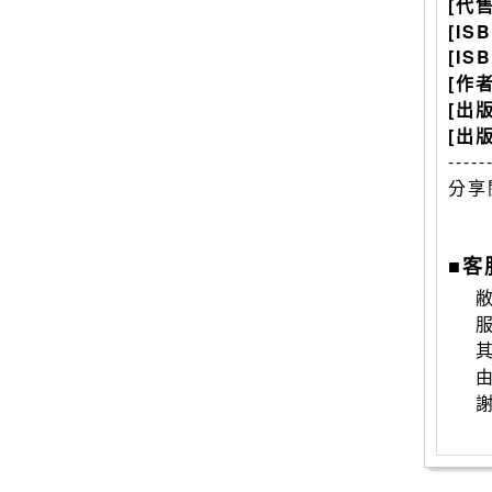
[代
[IS
[IS
[作
[出
[出
-----
分享
■客
敝