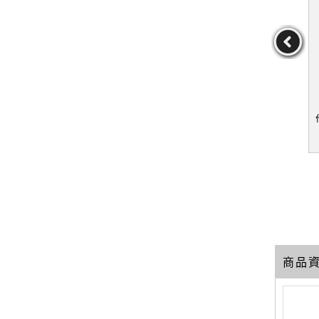
小奢華！１
【QXN】巴黎女人的時尚
【SB9】專業級美甲聖經-
HIZUKU,
聖經──超級名模伊內絲．
光療水晶指甲篇_小笠原彌
甡
法桑琪的風格心法（全新
生
UKU,蔡甡
作者：伊內絲．法桑琪,
作者：小笠原彌生
修訂版）_伊內絲．法桑
張一喬,彭欣喬,蔡宛娜
29
59
19
琪, 張一喬, 彭欣喬, 蔡宛
元
售價：
459
元
售價：
249
元
娜
商品