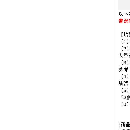
以下
書況
【購
（1
（2
大量
（3
參考
（4
請留
（5
『2
（6
[商