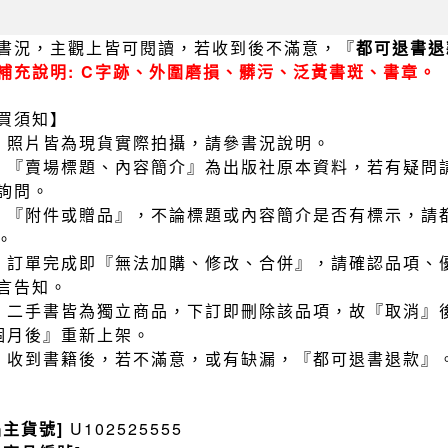
書況，主觀上皆可閱讀，若收到後不滿意，『
都可退書退
補充說明: C字跡、外圍磨損、髒污、泛黃書斑、書章。
買須知】
）照片皆為現貨實際拍攝，請參書況說明。
）『賣場標題、內容簡介』為出版社原本資料，若有疑問
詢問。
）『附件或贈品』，不論標題或內容簡介是否有標示，請
。
）訂單完成即『無法加購、修改、合併』，請確認品項、
言告知。
）二手書皆為獨立商品，下訂即刪除該品項，故『取消』
個月後』重新上架。
）收到書籍後，若不滿意，或有缺漏，『都可退書退款』
品主貨號]
U102525555