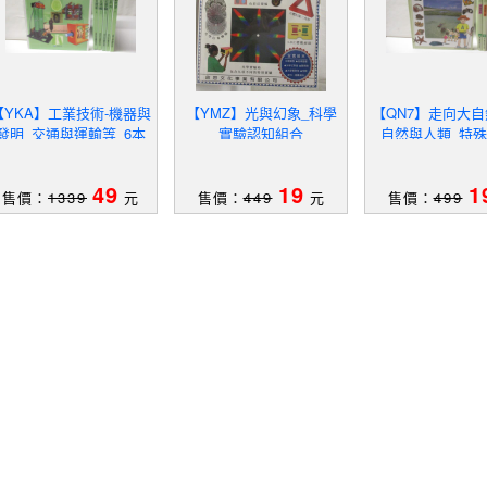
【YKA】工業技術-機器與
【YMZ】光與幻象_科學
【QN7】走向大自
發明_交通與運輸等_6本
實驗認知組合
_自然與人類_特殊
合售
本合售
49
19
1
售價：
1339
元
售價：
449
元
售價：
499