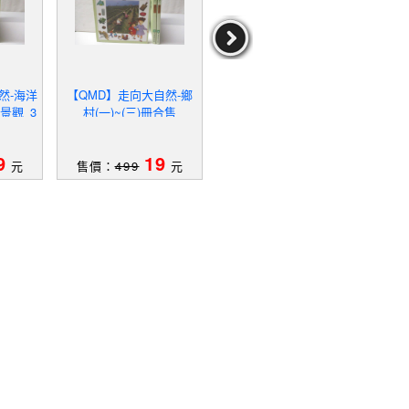
然-海洋
【QMD】走向大自然-鄉
【QMK】天氣的變化_人
【Q
景觀_3
村(一)~(三)冊合售
類的特徵和環境_土地形成
演化
的方法等_7本合售
9
19
49
元
售價：
499
元
售價：
939
元
售