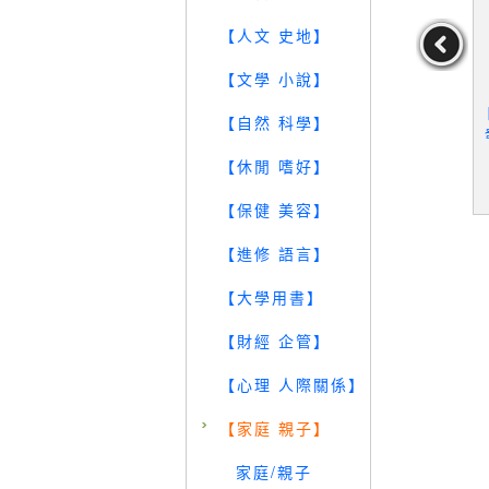
【人文 史地】
【文學 小說】
O! Story
【QKS】生命科學-生命的
【QKR】自然科學-地球與
【自然 科學】
間_6本合售_
演化_水生生物等_8本合
地貌_地質與變遷_氣象與
巨人國度
售
氣候等_6本合售
【休閒 嗜好】
49
79
59
元
售價：
1339
元
售價：
999
元
【保健 美容】
【進修 語言】
【大學用書】
【財經 企管】
【心理 人際關係】
【家庭 親子】
家庭/親子