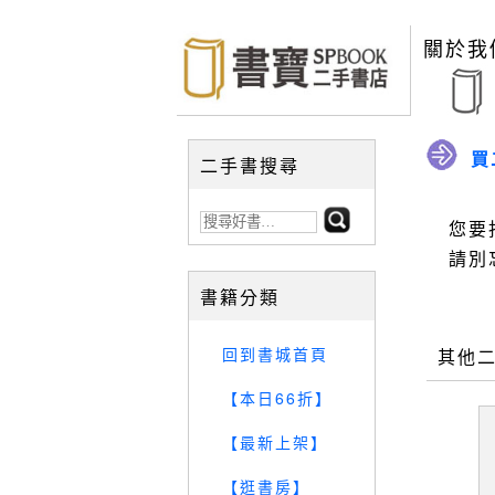
關於我
買
二手書搜尋
您要
請別
書籍分類
回到書城首頁
其他
【本日66折】
【最新上架】
【逛書房】