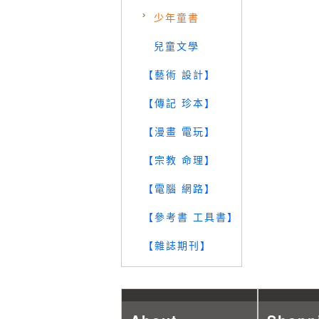
少年童書
兒童文學
【藝術 設計】
【傳記 珍本】
【漫畫 電玩】
【宗教 命理】
【電腦 網路】
【參考書 工具書】
【雜誌期刊】