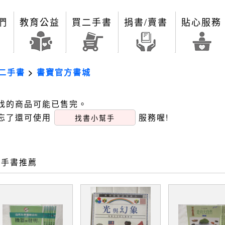
們
教育公益
買二手書
捐書/賣書
貼心服務
二手書
>
書寶官方書城
找的商品可能已售完。
忘了還可使用
服務喔!
找書小幫手
二手書推薦