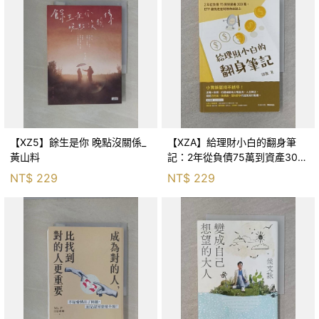
【XZ5】餘生是你 晚點沒關係_
【XZA】給理財小白的翻身筆
黃山料
記：2年從負債75萬到資產300
萬，ETF讓我走在財務自由路上_
NT$
229
NT$
229
鐵蛋