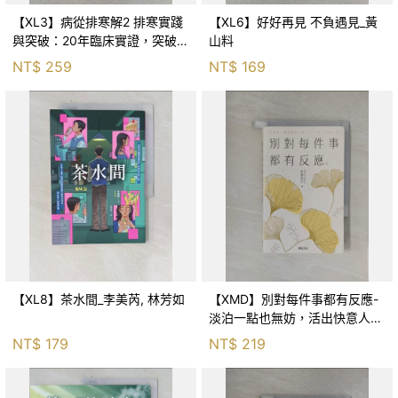
【XL3】病從排寒解2 排寒實踐
【XL6】好好再見 不負遇見_黃
與突破：20年臨床實證，突破排
山料
寒盲點，防治疫毒流感的中醫養
NT$
259
NT$
169
命方略！_李璧如
【XL8】茶水間_李美芮, 林芳如
【XMD】別對每件事都有反應-
淡泊一點也無妨，活出快意人生
的99個禪練習！_枡野俊明, 黃
NT$
179
NT$
219
薇嬪