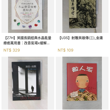
【Z7H】英國長銷經典水晶能量
【U3S】射雕英雄傳(三)_金庸
療癒萬用書：改善氣場x緩解疼
痛x穩定身心x增加財富x促進人
NT$
329
NT$
109
緣，250種水晶礦石給你最完整
的生活對策_菲利