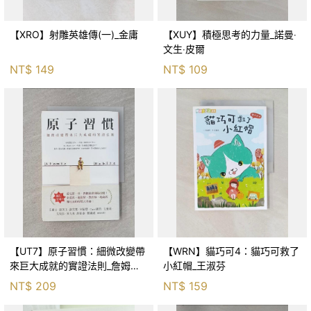
【XRO】射雕英雄傳(一)_金庸
【XUY】積極思考的力量_諾曼‧
文生‧皮爾
NT$
149
NT$
109
【UT7】原子習慣：細微改變帶
【WRN】貓巧可4：貓巧可救了
來巨大成就的實證法則_詹姆斯‧
小紅帽_王淑芬
克利爾, 蔡世偉
NT$
209
NT$
159