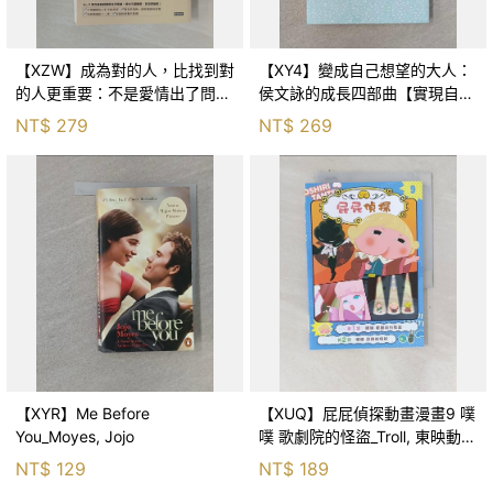
【XZW】成為對的人，比找到對
【XY4】變成自己想望的大人：
的人更重要：不是愛情出了問
侯文詠的成長四部曲【實現自
題，而是認知需要升級！_Mr. P
己】_侯文詠
NT$
279
NT$
269
【XYR】Me Before
【XUQ】屁屁偵探動畫漫畫9 噗
You_Moyes, Jojo
噗 歌劇院的怪盜_Troll, 東映動畫
株式會社, 張東君
NT$
129
NT$
189