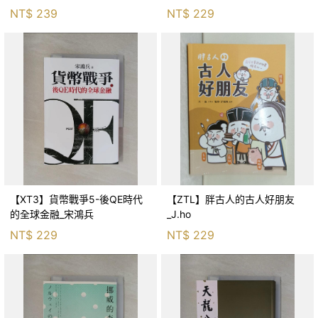
生存適應_柯智元
NT$
239
NT$
229
【XT3】貨幣戰爭5-後QE時代
【ZTL】胖古人的古人好朋友
的全球金融_宋鴻兵
_J.ho
NT$
229
NT$
229