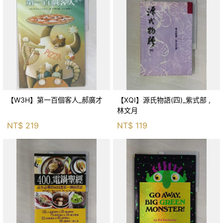
【W3H】第一百個客人_郝廣才
【XQI】源氏物語(四)_紫式部 ,
林文月
NT$
219
NT$
119