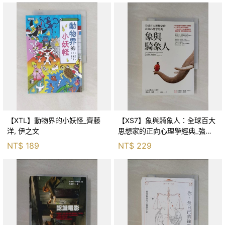
【XTL】動物界的小妖怪_齊藤
【XS7】象與騎象人：全球百大
洋, 伊之文
思想家的正向心理學經典_強納
森．海德, 李靜瑤
NT$
189
NT$
229