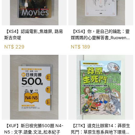
【XS4】認識電影_焦雄屏, 路易
【XS4】你，是自己的鑰匙：靈
斯吉奈堤
媒媽媽的心靈解答書_Ruowen
Huang
NT$
229
NT$
189
【XUF】新日檢完勝500題 N4-
【ZTK】達克比辦案14：莽原生
N5 : 文字.語彙.文法_松本紀子
死鬥：草原生態系與地下環境的