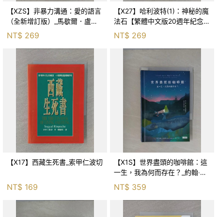
【XZS】非暴力溝通：愛的語言
【X27】哈利波特(1)：神秘的魔
（全新增訂版）_馬歇爾．盧森
法石【繁體中文版20週年紀念】
堡, 蕭寶森
_J.K.羅琳, 彭倩文
NT$
269
NT$
269
【X17】西藏生死書_索甲仁波切
【X1S】世界盡頭的咖啡館：這
一生，我為何而存在？_約翰‧史
崔勒基, Elsa
NT$
169
NT$
359