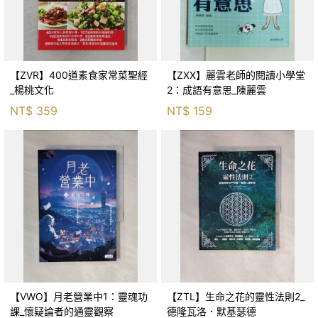
【ZVR】400道素食家常菜聖經
【ZXX】麗雲老師的閱讀小學堂
_楊桃文化
2：成語有意思_陳麗雲
NT$
359
NT$
159
【VWO】月老營業中1：靈魂功
【ZTL】生命之花的靈性法則2_
課_懷疑論者的通靈觀察
德隆瓦洛．默基瑟德