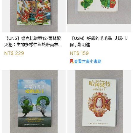
【UN5】達克比辦案12-雨林縱
【U2M】好餓的毛毛蟲_艾瑞‧卡
火犯：生物多樣性與熱帶雨林生
爾 , 鄭明進
態系_柯智元
NT$
229
NT$
159
查看本書小書籤