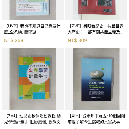
【UVP】我也不知道自己想要什
【ZVF】另眼看歷史 共產世界
麼_全承煥, 簡郁璇
大歷史：一部有關共產主義及共
產黨兩百年的興衰史_呂正理
NT$
269
NT$
309
【ZVJ】幼兒園教保活動課程 幼
【XIH】從未知中解脫-10個回溯
兒學習評量手冊_廖鳳瑞, 張靜文
前世了解今生挑戰的真實故事_
羅伯特．舒