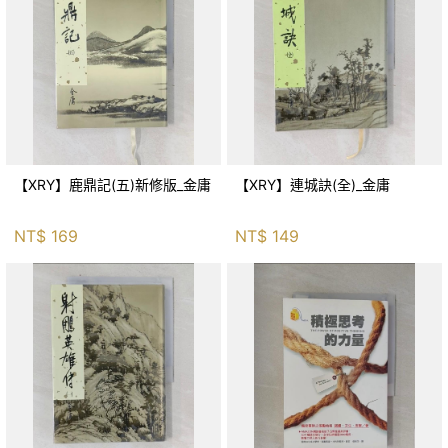
【XRY】鹿鼎記(五)新修版_金庸
【XRY】連城訣(全)_金庸
NT$
169
NT$
149