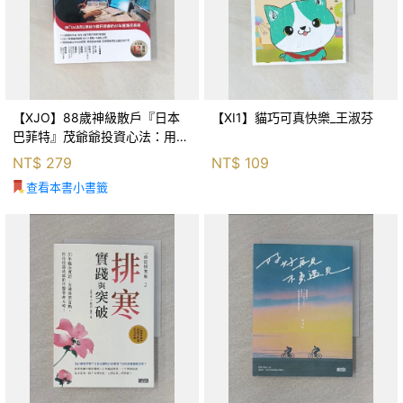
【XJO】88歲神級散戶『日本
【XI1】貓巧可真快樂_王淑芬
巴菲特』茂爺爺投資心法：用
「126法則」滾出18億円資產的
NT$
279
NT$
109
69年股海交易術_藤本茂, 賴惠
查看本書小書籤
鈴