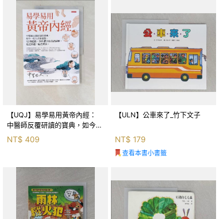
【UQJ】易學易用黃帝內經：
【ULN】公車來了_竹下文子
中醫師反覆研讀的寶典，如今一
般人也能實踐。12條經絡、365
NT$
409
NT$
179
個穴位白話詳解，經之所過，病
查看本書小書籤
之所治。_中里巴人