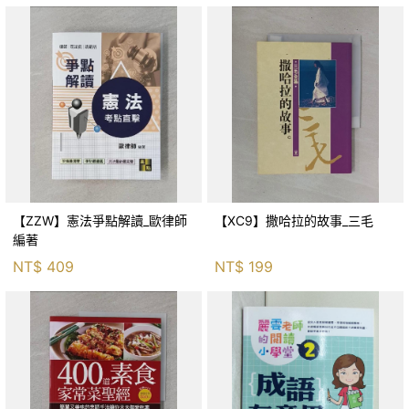
【ZZW】憲法爭點解讀_歐律師
【XC9】撒哈拉的故事_三毛
編著
NT$
409
NT$
199