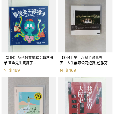
【Z1N】品格教育繪本：轉念思
【Z44】早上六點半遇見五月
考 章魚先生買褲子
天：人生無限公司紀實_趙雅芬
(Octopants)_蘇西‧西尼爾, 黃筱
NT$
169
NT$
169
茵