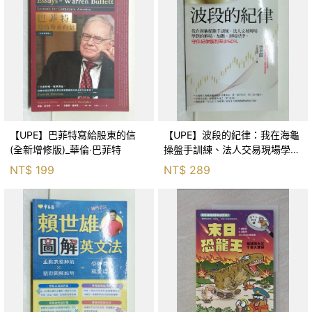
【UPE】巴菲特寫給股東的信
【UPE】波段的紀律：我在海龜
(全新增修版)_華倫‧巴菲特
操盤手訓練、法人交易現場學到
的進場、加碼、退場紀律，守住
NT$
199
NT$
289
紀律獲利至少50％_雷老闆