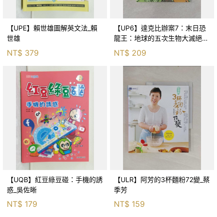
【UPE】賴世雄圖解英文法_賴
【UP6】達克比辦案7：末日恐
世雄
龍王：地球的五次生物大滅絕_
胡妙芬
NT$
379
NT$
209
【UQB】紅豆綠豆碰：手機的誘
【ULR】阿芳的3杯麵粉72變_蔡
惑_吳佐晰
季芳
NT$
179
NT$
159