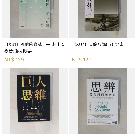
【XS1】挪威的森林上冊_村上春
【XU7】天龍八部(五)_金庸
樹著; 賴明珠譯
NT$
139
NT$
129