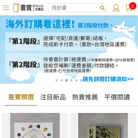
0
書寶精選
注目新品
熱賣推薦
平價閱讀