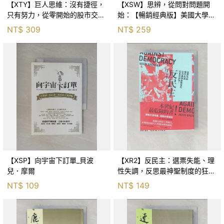
【XTY】巨人思維：沒有捷徑，
【XSW】思辨，從問對問題開
只有努力，從零開始的股市交易
始：【暢銷經典版】美國大學邏
員_巨人傑
輯思考聖經_尼爾．布朗, 史都
NT$
309
NT$
259
華．基里, 羅耀宗, 蔡宏明, 黃賓
星
【XSP】向宇宙下訂單_貝波
【XR2】反民主：選票失能、理
兒．摩爾
性失調，反思最神聖制度的狂亂
與神話！_傑森‧布倫南, 劉維人
NT$
109
NT$
149