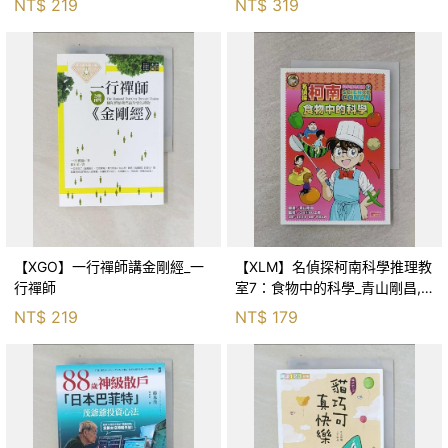
NT$
219
NT$
319
【XGO】一行禪師講金剛經_一
【XLM】名偵探柯南科學推理教
行禪師
室7：食物中的科學_青山剛昌,
Galileo工房, 黃薇嬪
NT$
219
NT$
179