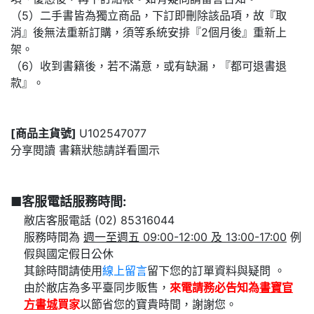
（5）二手書皆為獨立商品，下訂即刪除該品項，故『取
消』後無法重新訂購，須等系統安排『2個月後』重新上
架。
（6）收到書籍後，若不滿意，或有缺漏，『都可退書退
款』。
[商品主貨號]
U102547077
分享閱讀 書籍狀態請詳看圖示
■客服電話服務時間:
敝店客服電話 (02) 85316044
服務時間為
週一至週五 09:00-12:00 及 13:00-17:00
例
假與國定假日公休
其餘時間請使用
線上留言
留下您的訂單資料與疑問 。
由於敝店為多平臺同步販售，
來電請務必告知為
書寶官
方書城
買家
以節省您的寶貴時間，謝謝您。