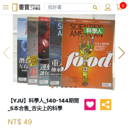
0
【YJU】科學人_140-144期間
_5本合售_舌尖上的科學
NT$
49