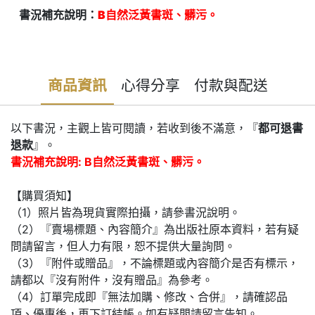
書況補充說明：
B自然泛黃書斑、髒污。
商品資訊
心得分享
付款與配送
以下書況，主觀上皆可閱讀，若收到後不滿意，『
都可退書
退款
』。
書況補充說明: B自然泛黃書斑、髒污。
【購買須知】
（1）照片皆為現貨實際拍攝，請參書況說明。
（2）『賣場標題、內容簡介』為出版社原本資料，若有疑
問請留言，但人力有限，恕不提供大量詢問。
（3）『附件或贈品』，不論標題或內容簡介是否有標示，
請都以『沒有附件，沒有贈品』為參考。
（4）訂單完成即『無法加購、修改、合併』，請確認品
項、優惠後，再下訂結帳。如有疑問請留言告知。