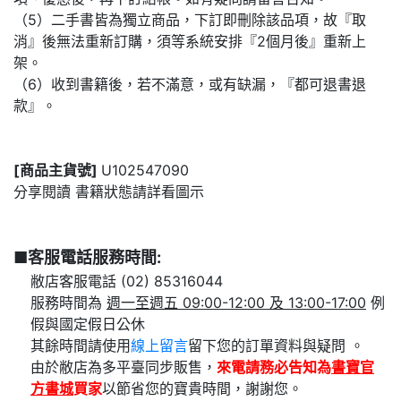
（5）二手書皆為獨立商品，下訂即刪除該品項，故『取
消』後無法重新訂購，須等系統安排『2個月後』重新上
架。
（6）收到書籍後，若不滿意，或有缺漏，『都可退書退
款』。
[商品主貨號]
U102547090
分享閱讀 書籍狀態請詳看圖示
■客服電話服務時間:
敝店客服電話 (02) 85316044
服務時間為
週一至週五 09:00-12:00 及 13:00-17:00
例
假與國定假日公休
其餘時間請使用
線上留言
留下您的訂單資料與疑問 。
由於敝店為多平臺同步販售，
來電請務必告知為
書寶官
方書城
買家
以節省您的寶貴時間，謝謝您。