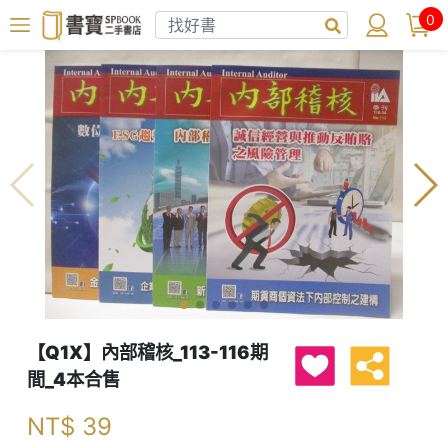
0
【Q1X】內部稽核_113-116期
間_4本合售
NT$
39