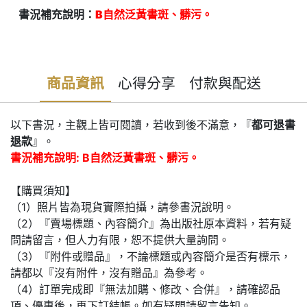
書況補充說明：
B自然泛黃書斑、髒污。
商品資訊
心得分享
付款與配送
以下書況，主觀上皆可閱讀，若收到後不滿意，『
都可退書
退款
』。
書況補充說明: B自然泛黃書斑、髒污。
【購買須知】
（1）照片皆為現貨實際拍攝，請參書況說明。
（2）『賣場標題、內容簡介』為出版社原本資料，若有疑
問請留言，但人力有限，恕不提供大量詢問。
（3）『附件或贈品』，不論標題或內容簡介是否有標示，
請都以『沒有附件，沒有贈品』為參考。
（4）訂單完成即『無法加購、修改、合併』，請確認品
項、優惠後，再下訂結帳。如有疑問請留言告知。