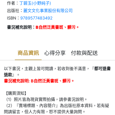
作者：
丁碧玉(小野純子)
出版社：
麗文文化事業股份有限公司
ISBN：
9789577483492
書況補充說明：
B自然泛黃書斑、髒污。
商品資訊
心得分享
付款與配送
以下書況，主觀上皆可閱讀，若收到後不滿意，『
都可退書
退款
』。
書況補充說明: B自然泛黃書斑、髒污。
【購買須知】
（1）照片皆為現貨實際拍攝，請參書況說明。
（2）『賣場標題、內容簡介』為出版社原本資料，若有疑
問請留言，但人力有限，恕不提供大量詢問。