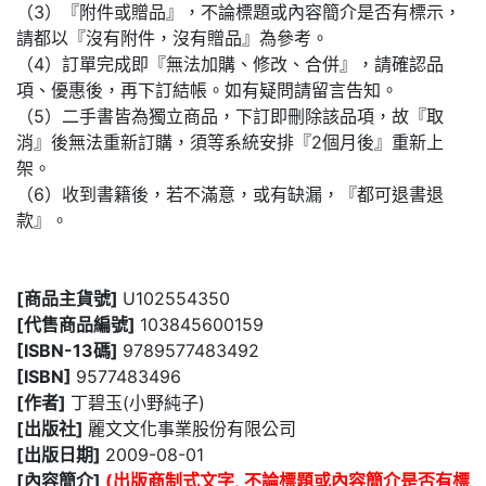
（3）『附件或贈品』，不論標題或內容簡介是否有標示，
請都以『沒有附件，沒有贈品』為參考。
（4）訂單完成即『無法加購、修改、合併』，請確認品
項、優惠後，再下訂結帳。如有疑問請留言告知。
（5）二手書皆為獨立商品，下訂即刪除該品項，故『取
消』後無法重新訂購，須等系統安排『2個月後』重新上
架。
（6）收到書籍後，若不滿意，或有缺漏，『都可退書退
款』。
[商品主貨號]
U102554350
[代售商品編號]
103845600159
[ISBN-13碼]
9789577483492
[ISBN]
9577483496
[作者]
丁碧玉(小野純子)
[出版社]
麗文文化事業股份有限公司
[出版日期]
2009-08-01
[內容簡介]
(出版商制式文字, 不論標題或內容簡介是否有標