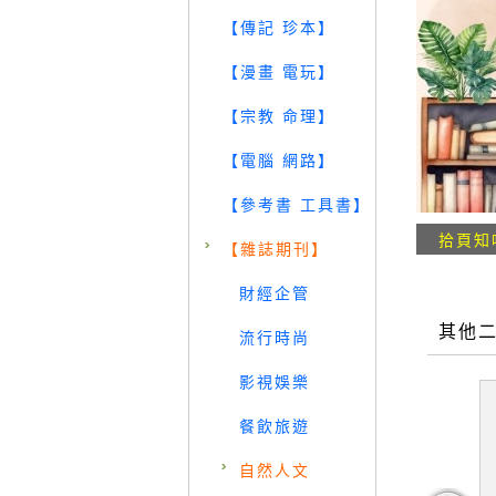
【傳記 珍本】
【漫畫 電玩】
【宗教 命理】
【電腦 網路】
【參考書 工具書】
拾頁知
【雜誌期刊】
財經企管
其他
流行時尚
影視娛樂
餐飲旅遊
自然人文