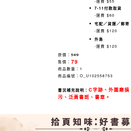
-運費 $55
7-11付款取貨
-運費 $60
宅配／貨運／郵寄
-運費 $120
外島
-運費 $120
原價：
549
79
售價：
商品數量：
1
商品編號：
O_U102558753
C字跡、外圍磨損
書況補充說明：
污、泛黃書斑、書章。