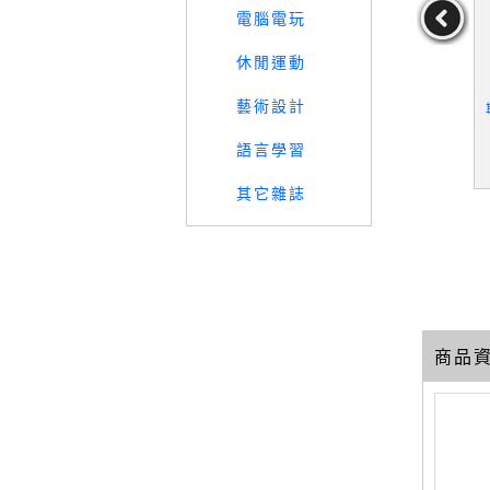
電腦電玩
休閒運動
學人_67-7
【QLU】高_科學人_71-76
【QNE】高_科學人_95-9
藝術設計
售_殺魚的第
期間_6本合售_異形就在
8期間_4本合售_改變未來
感
你身邊?
的20個妙點子
語言學習
49
69
49
元
售價：
389
元
售價：
279
元
其它雜誌
商品