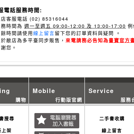
服電話服務時間:
店客服電話 (02) 85316044
服務時間為
週一至週五 09:00-12:00 及 13:00-17:00
例
其餘時間請使用
線上留言
留下您的訂單資料與疑問 。
由於敝店為多平臺同步販售，
來電請務必告知為
書寶官方
謝謝您。
ing
Mobile
Service
購物
行動版官網
服務
書搜尋
二手書收購
新上架
線上留言