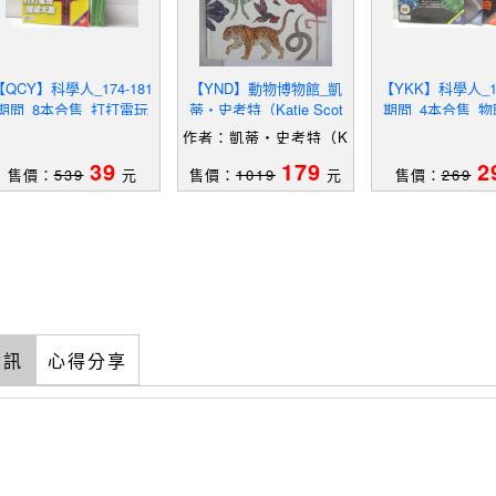
【QCY】科學人_174-181
【YND】動物博物館_凱
【YKK】科學人_15
期間_8本合售_打打電玩
蒂‧史考特（Katie Scot
期間_4本合售_
強健大腦
t）
身你我都有超
作者：凱蒂‧史考特（K
atieScott）
39
179
2
售價：
539
元
售價：
1019
元
售價：
269
資訊
心得分享