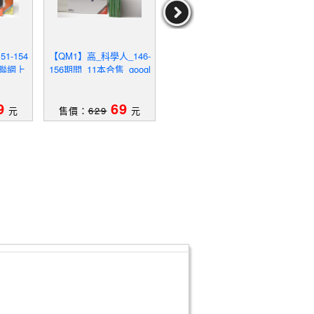
1-154
【QM1】高_科學人_146-
【TYF】WindTaiwan離岸
【YJ
物聯網上
156期間_11本合售_googl
風電_01期
期間
能力
e效應
9
69
39
元
售價：
629
元
售價：
339
元
售