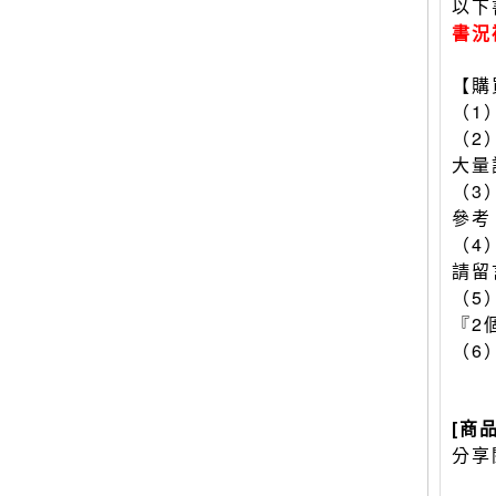
以下
書況
【購
（1
（2
大量
（3
參考
（4
請留
（5
『2
（6
[商
分享