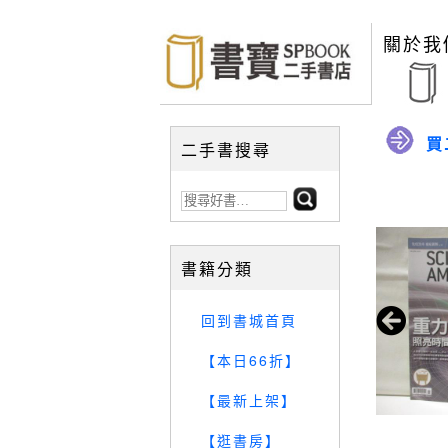
關於我
買
二手書搜尋
書籍分類
回到書城首頁
【本日66折】
【最新上架】
【逛書房】