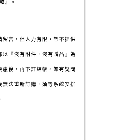
款
』。
請留言，但人力有限，恕不提供
都以『沒有附件，沒有贈品』為
優惠後，再下訂結帳。如有疑問
後無法重新訂購，須等系統安排
。