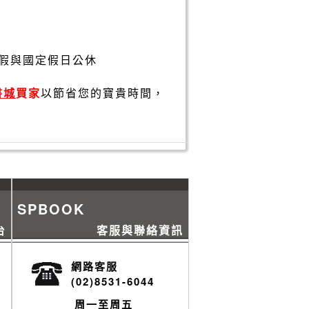
假與國定假日公休
書城
買家
以節省您的寶貴時間，
SPBOOK
台
客服與聯絡資訊
網路客服
(02)8531-6044
周一至周五