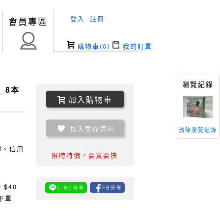
登入
註冊
會員專區
購物車(
0
)
我的訂單
瀏覽紀錄
_8本
加入購物車
加入暫存清單
清除瀏覽紀錄
TM、信用
限時特價，要買要快
0
$40
LINE分享
FB分享
下單