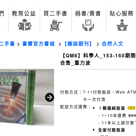
們
教育公益
買二手書
捐書/賣書
貼心服務
二手書
>
書寶官方書城
>
【雜誌期刊】
>
自然人文
【QM8】科學人_153-160期間
合售_重力波
付款方式：
7-11付款取貨、Web A
卡一次付清
配送方式運費：
ｉ郵箱純取貨
- 1~10本運費
$6
- 11本以上請分筆
全家付款取貨