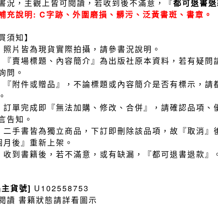
書況，主觀上皆可閱讀，若收到後不滿意，『
都可退書退
補充說明: C字跡、外圍磨損、髒污、泛黃書斑、書章。
買須知】
）照片皆為現貨實際拍攝，請參書況說明。
）『賣場標題、內容簡介』為出版社原本資料，若有疑問
詢問。
）『附件或贈品』，不論標題或內容簡介是否有標示，請
。
）訂單完成即『無法加購、修改、合併』，請確認品項、
言告知。
）二手書皆為獨立商品，下訂即刪除該品項，故『取消』
個月後』重新上架。
）收到書籍後，若不滿意，或有缺漏，『都可退書退款』
品主貨號]
U102558753
閱讀 書籍狀態請詳看圖示