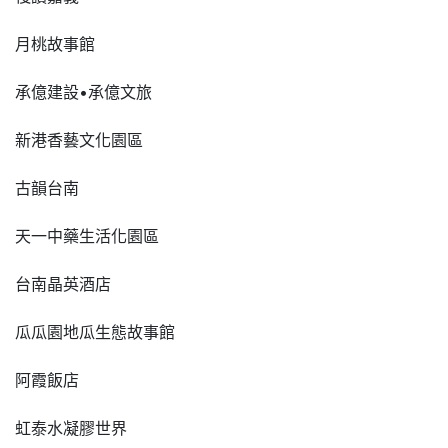
月桃故事館
承億建設•承億文旅
新港香藝文化園區
古韻台南
天一中藥生活化園區
台南晶英酒店
瓜瓜園地瓜生態故事館
阿霞飯店
虹泰水凝膠世界