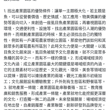
1. 找出產業園區的優勢條件：讓單一主題極大化，若主題是
魚，可以從營養價值、歷史情感、加工應用、物美價廉的優
勢等面向切入，來創造一座虱目魚產業園區；再審視園區的
環境、交通便利性、設施等，找出產業園區吸引人潮的優勢
條件。而規劃產業園區的時候，業主必須找出自己的獨特
性，例如有一戶蘆筍農家想創立園區，那麼他們該如何和其
餘眾多的蘆筍農有所區別？此時文化力便是一大關鍵，以虱
目魚文化館來說，虱目魚被賦予文化意義後，就不只是眾多
魚種的其中之一，而有不一樣的價值。2. 形成場域經濟的
文化內涵：成立產業園區最大的關鍵還是場域經濟的內涵，
它的主題素材可以從歷史、文化觀光、環保、美食等領域加
以提煉。園區可以連接產業的兩端，觀光工廠展示初級加
工；文化展館設有體驗教室；戶外則有生態區和野餐區等。
3. 就地產業一條龍：產業園區能串聯養殖、加工、教育推
廣和銷售服務，形成產業一條龍。產業就地化能挖掘更深層
的文化，打造獨一無二的品牌。未來發展願景：場域經濟從
在地出發，自產銷履歷、產業聯盟、創新研發到品牌發光，