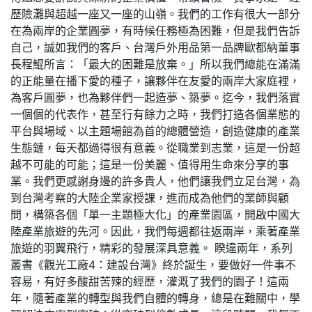
歷險灘與超越一座又一座的山嶺。我們的工作有很大一部分
在為兩岸的企業圓夢，有時候任務極為困難，但是我們告訴
自己，誠如我們的客戶、台灣戶外用品第一品牌歐都納董事
長程鯤所言：「最大的困難是放棄。」所以我們總能在滿滿
的正能量在播下愛的種子，讓夥伴在友愛的兩岸大家庭裡，
為客戶圓夢，也為夥伴們一起造夢、築夢。迄今，我們落實
一個個的代表作，甚至行有餘力之時，我們打造各個業態的
平台與場域、以主題場館為首的總體營造，創造健康的產業
生態鏈，每天都過得很有意義。從職業到志業，這是一份超
越不可能的可能；這是一份美麗、值得用生命來分享的事
業。我們更感謝身邊的許多貴人，他們讓我們立足台灣，為
到台灣考察的大陸企業家授課，進而成為他們的業師與顧
問，構築各個「單一主題極大化」的產業園區，開啟中國大
陸產業旅遊的先河。因此，我們每週都往返兩岸，乘著產業
旅遊的羽翼飛行，精彩的發展深具意義。 睽違兩年，系列
叢書《觀光工廠4：建設台灣》終於誕生，要做好一件事不
容易，有好多酸甜苦辣的經歷，灌溉了我們的園子！這兩
年，隨著產業的轉型與我們自體的轉身，總是在難關中，學