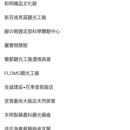
和明織品文化館
新百祿燕窩觀光工廠
腳の眼鏡足部科學體驗中心
麗豐微酵館
蘭都觀光工廠濃情高雄
FLOMO觀光工廠
全誠建設•花季度假飯店
宮賞藝術大飯店天然屏東
天明製藥農科觀光藥廠
佳珍海產餐廳辦桌宜蘭