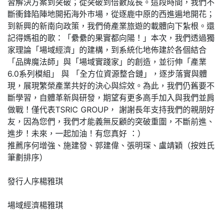
習解決方案到突破；從突破到倍數成長。這段時間，我們不
斷衝鋒陷陣地開拓海外巿場，從逐鹿中原的西進遍地開花；
到新興的新南向政策，我們倚產業旅遊的載體向下紮根。還
記得媽祖的歌：「纍纍的果實都向陽！」本次，我們透過獨
家理論「場域經濟」的建構，到系統化地佈建於各個結合
「品牌魔法師」與「場域實踐家」的創造，並衍伸「產業
6.0系列模組」 與 「全方位資源整合鏈」，逐步落實與體
現，展現繁榮產業共好的決心與綜效。為此，我們仍舊要不
斷學習，自體革新與研發，期望有更多高手加入與我們並肩
做戰！僅代表TSRIC GROUP， 謝謝長年支持我們的親朋好
友，因為您們，我們才能義無反顧的突破重圍，不斷前進、
進步！未來，一起加油！有您真好 ：）
推薦序何增強、施建發、郭建偉、張明琛、盧靖穎（按姓氏
筆劃排序）
發行人序楊雅琪
場域經濟楊雅琪