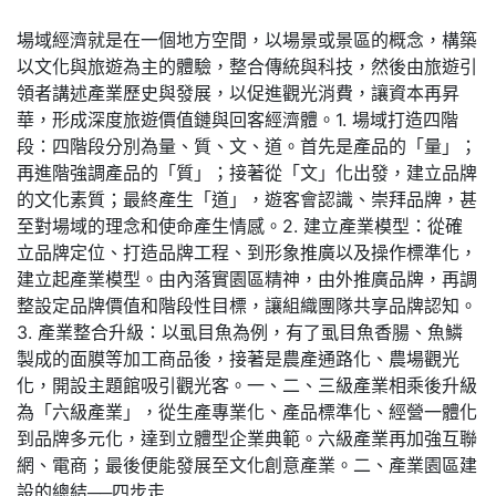
場域經濟就是在一個地方空間，以場景或景區的概念，構築
以文化與旅遊為主的體驗，整合傳統與科技，然後由旅遊引
領者講述產業歷史與發展，以促進觀光消費，讓資本再昇
華，形成深度旅遊價值鏈與回客經濟體。1. 場域打造四階
段：四階段分別為量、質、文、道。首先是產品的「量」；
再進階強調產品的「質」；接著從「文」化出發，建立品牌
的文化素質；最終產生「道」，遊客會認識、崇拜品牌，甚
至對場域的理念和使命產生情感。2. 建立產業模型：從確
立品牌定位、打造品牌工程、到形象推廣以及操作標準化，
建立起產業模型。由內落實園區精神，由外推廣品牌，再調
整設定品牌價值和階段性目標，讓組織團隊共享品牌認知。
3. 產業整合升級：以虱目魚為例，有了虱目魚香腸、魚鱗
製成的面膜等加工商品後，接著是農產通路化、農場觀光
化，開設主題館吸引觀光客。一、二、三級產業相乘後升級
為「六級產業」，從生產專業化、產品標準化、經營一體化
到品牌多元化，達到立體型企業典範。六級產業再加強互聯
網、電商；最後便能發展至文化創意產業。二、產業園區建
設的總結──四步走