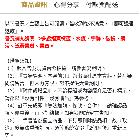
商品資訊
心得分享
付款與配送
以下書況，主觀上皆可閱讀，若收到後不滿意，『
都可退書
退款
』。
書況補充說明: D多處摺頁標籤、水痕、字跡、破損、髒
污、泛黃書斑、書章。
【購買須知】
（1）照片皆為現貨實際拍攝，請參書況說明。
（2）『賣場標題、內容簡介』為出版社原本資料，若有疑
問請留言，但人力有限，恕不提供大量詢問。
（3）『附件或贈品』，不論標題或內容簡介是否有標示，
請都以『沒有附件，沒有贈品』為參考。
（4）訂單完成即『無法加購、修改、合併』，請確認品
項、優惠後，再下訂結帳。如有疑問請留言告知。
（5）二手書皆為獨立商品，下訂即刪除該品項，故『取
消』後無法重新訂購，須等系統安排『2個月後』重新上
架。