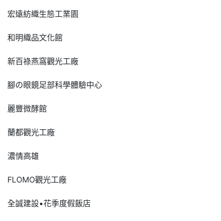
宏遠紡織生態工業園
和明織品文化館
新百祿燕窩觀光工廠
腳の眼鏡足部科學體驗中心
麗豐微酵館
蘭都觀光工廠
濃情高雄
FLOMO觀光工廠
全誠建設•花季度假飯店