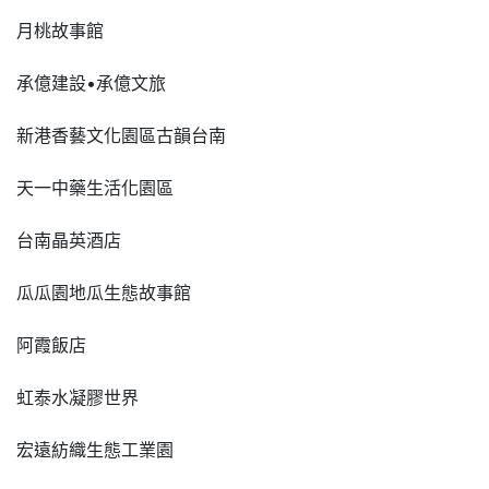
月桃故事館
承億建設•承億文旅
新港香藝文化園區古韻台南
天一中藥生活化園區
台南晶英酒店
瓜瓜園地瓜生態故事館
阿霞飯店
虹泰水凝膠世界
宏遠紡織生態工業園