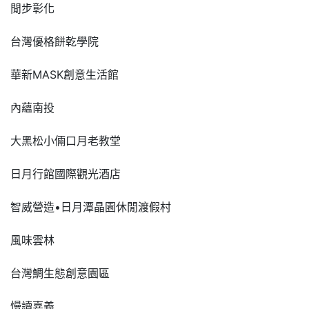
閒步彰化
台灣優格餅乾學院
華新MASK創意生活館
內蘊南投
大黑松小倆口月老教堂
日月行館國際觀光酒店
智威營造•日月潭晶園休閒渡假村
風味雲林
台灣鯛生態創意園區
慢讀嘉義