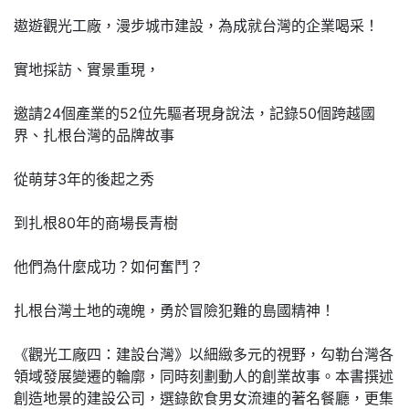
遨遊觀光工廠，漫步城市建設，為成就台灣的企業喝采！
實地採訪、實景重現，
邀請24個產業的52位先驅者現身說法，記錄50個跨越國
界、扎根台灣的品牌故事
從萌芽3年的後起之秀
到扎根80年的商場長青樹
他們為什麼成功？如何奮鬥？
扎根台灣土地的魂魄，勇於冒險犯難的島國精神！
《觀光工廠四：建設台灣》以細緻多元的視野，勾勒台灣各
領域發展變遷的輪廓，同時刻劃動人的創業故事。本書撰述
創造地景的建設公司，選錄飲食男女流連的著名餐廳，更集