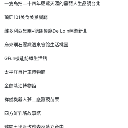
一隻鳥拍二十四年逐鷺天涯的黑琵人生品調台北
頂鮮101美食美景餐廳
維多利亞集團•德朗餐廳De Loin燕遊新北
烏來璞石麗緻溫泉會館生活桃園
GFun機能紡織生活館
太平洋自行車博物館
金蘭醬油博物館
祥儀機器人夢工廠雅觀苗栗
四方鮮乳酪故事館
雅聞七里香玫瑰森林藝立台中