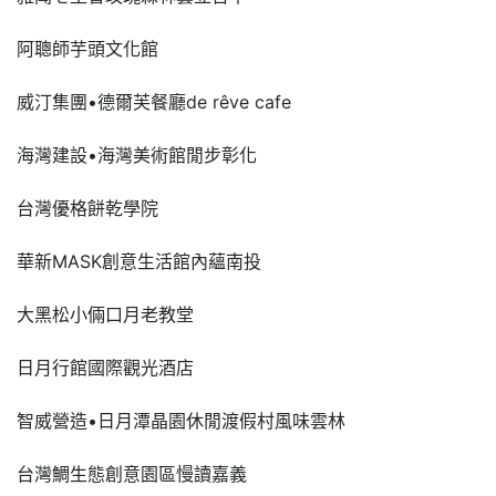
阿聰師芋頭文化館
威汀集團•德爾芙餐廳de rêve cafe
海灣建設•海灣美術館閒步彰化
台灣優格餅乾學院
華新MASK創意生活館內蘊南投
大黑松小倆口月老教堂
日月行館國際觀光酒店
智威營造•日月潭晶園休閒渡假村風味雲林
台灣鯛生態創意園區慢讀嘉義