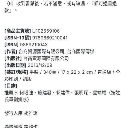
（6）收到書籍後，若不滿意，或有缺漏，『都可退書退
款』。
[商品主貨號]
U102559106
[ISBN-13碼]
9789869210041
[ISBN]
986921004X
[作者]
台商資源國際有限公司, 台商國際傳媒
[出版社]
台商資源國際有限公司
[出版日期]
2016/12/09
[裝訂/規格]
平裝 / 340頁 / 17 x 22 x 2 cm / 普通級 / 全
彩印刷 / 初版
[目錄]
推薦序 何增強、施建發、郭建偉、張明琛、盧靖穎（按姓
氏筆劃排序）
發行人序 楊雅琪
場域經濟 楊雅琪