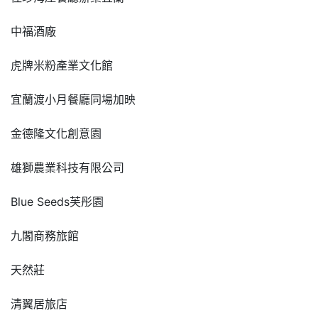
中福酒廠
虎牌米粉產業文化館
宜蘭渡小月餐廳同場加映
金德隆文化創意園
雄獅農業科技有限公司
Blue Seeds芙彤園
九閣商務旅館
天然莊
清翼居旅店