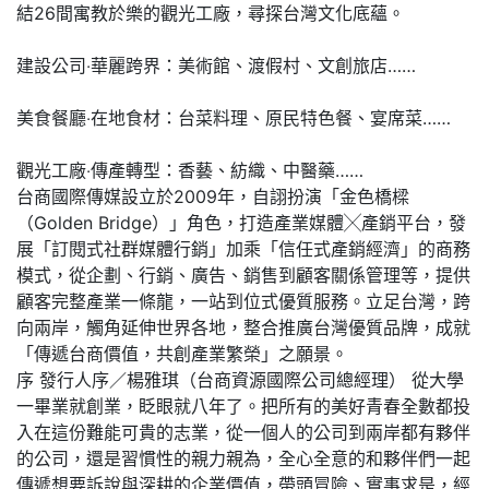
結26間寓教於樂的觀光工廠，尋探台灣文化底蘊。
建設公司‧華麗跨界：美術館、渡假村、文創旅店……
美食餐廳‧在地食材：台菜料理、原民特色餐、宴席菜……
觀光工廠‧傳產轉型：香藝、紡織、中醫藥……
台商國際傳媒設立於2009年，自詡扮演「金色橋樑
（Golden Bridge）」角色，打造產業媒體╳產銷平台，發
展「訂閱式社群媒體行銷」加乘「信任式產銷經濟」的商務
模式，從企劃、行銷、廣告、銷售到顧客關係管理等，提供
顧客完整產業一條龍，一站到位式優質服務。立足台灣，跨
向兩岸，觸角延伸世界各地，整合推廣台灣優質品牌，成就
「傳遞台商價值，共創產業繁榮」之願景。
序 發行人序／楊雅琪（台商資源國際公司總經理） 從大學
一畢業就創業，眨眼就八年了。把所有的美好青春全數都投
入在這份難能可貴的志業，從一個人的公司到兩岸都有夥伴
的公司，還是習慣性的親力親為，全心全意的和夥伴們一起
傳遞想要訴說與深耕的企業價值，帶頭冒險、實事求是，經