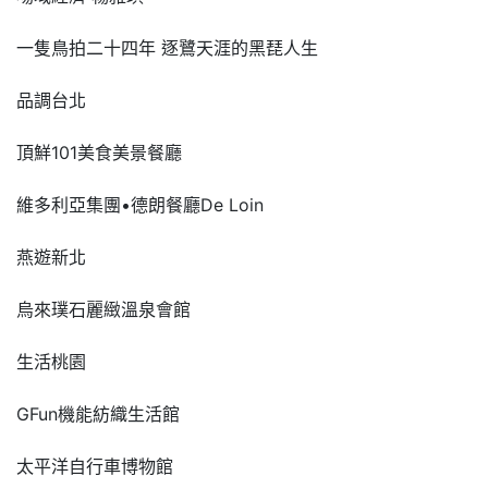
一隻鳥拍二十四年 逐鷺天涯的黑琵人生
品調台北
頂鮮101美食美景餐廳
維多利亞集團•德朗餐廳De Loin
燕遊新北
烏來璞石麗緻溫泉會館
生活桃園
GFun機能紡織生活館
太平洋自行車博物館