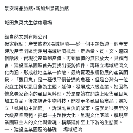
景安精品旅館•新加州景觀旅館
城田魚菜共生健康農場
綠自然文創有限公司
獨家觀點：產業旅遊Ⅹ場域經濟──從一個主題做透一個產業
建設產業園區需運用場域經濟概念，走過量、質、文、道四
個階段，實現從產量到產值、再到價值的無限放大。具體而
言，建設產業園區首先要找出優勢條件，再確立場域經濟文
化內涵，形成就地產業一條龍，最終實現永續發展的產業願
景。「虱目魚」是一種很平價普通的魚種，但是台灣有一位
家庭主婦以虱目魚為主題，延伸、發展成六級產業。她因為
懷念老家台南的虱目魚料理，於是開始在網路上販售虱目魚
加工食品，後來結合生物科技，開發更多虱目魚商品；還設
立「虱目魚主題館」，訴說虱目魚的故事，這就是很典型的
六級產業典範。把單一主題極大化，呈現文化底蘊，體現產
業園區主人的文化與靈魂，構築延伸至上下游的生態圈。
一、建設產業園區的基礎──場域經濟