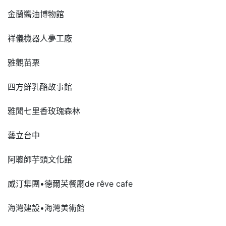
金蘭醬油博物館
祥儀機器人夢工廠
雅觀苗栗
四方鮮乳酪故事館
雅聞七里香玫瑰森林
藝立台中
阿聰師芋頭文化館
威汀集團•德爾芙餐廳de rêve cafe
海灣建設•海灣美術館