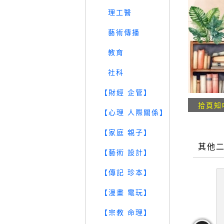
理工醫
藝術傳播
教育
社科
【財經 企管】
拾頁知
【心理 人際關係】
【家庭 親子】
其他
【藝術 設計】
【傳記 珍本】
【漫畫 電玩】
【宗教 命理】