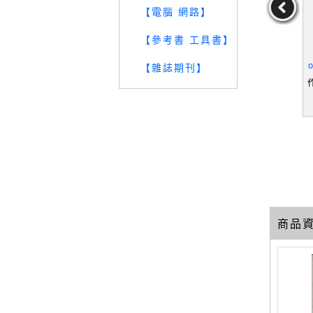
【電腦 網路】
【參考書 工具書】
動產租稅規劃
【TYY】電腦會計IFRS實
【UQD】資料處理_黃嘉
【
新版）_封昌
力養成暨評量_財團法人中
輝編
o
【雜誌期刊】
華民國電腦技能基金會編
封昌宏
作者：財團法人中華民
作者：黃嘉輝編
輯
國電腦技能基金會編輯
49
39
29
元
售價：
229
元
售價：
259
元
商品