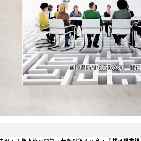
書況，主觀上皆可閱讀，若收到後不滿意，『
都可退書退