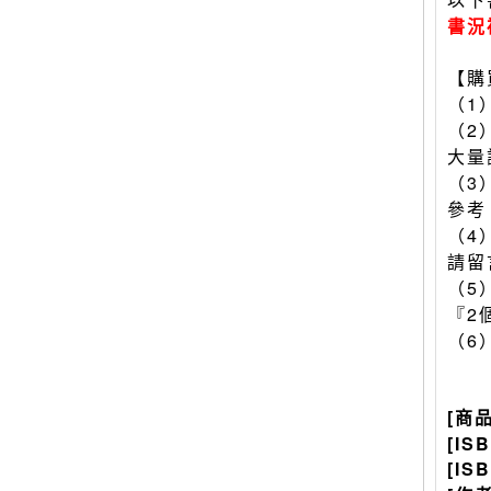
書況
【購
（1
（2
大量
（3
參考
（4
請留
（5
『2
（6
[商
[IS
[IS