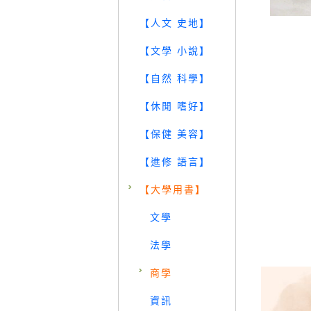
【人文 史地】
【文學 小說】
【自然 科學】
【休閒 嗜好】
【保健 美容】
【進修 語言】
【大學用書】
文學
法學
商學
資訊