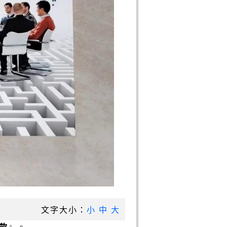
文字大小：
小
中
大
款
』。