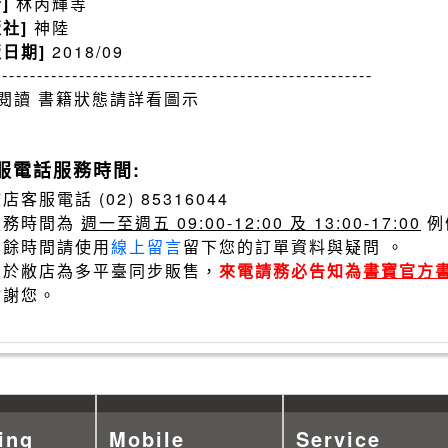
者]
林丙輝等
版社]
神陸
版日期]
2018/09
------------------------------------------------------
閱讀 書籍狀態請詳看圖示
服電話服務時間:
店客服電話 (02) 85316044
服務時間為
週一至週五 09:00-12:00 及 13:00-17:00
例
其餘時間請使用
線上留言
留下您的訂單資料與疑問 。
由於敝店為多平臺同步販售，
來電請務必告知為
書寶官方
謝謝您。
ing
Mobile
Service