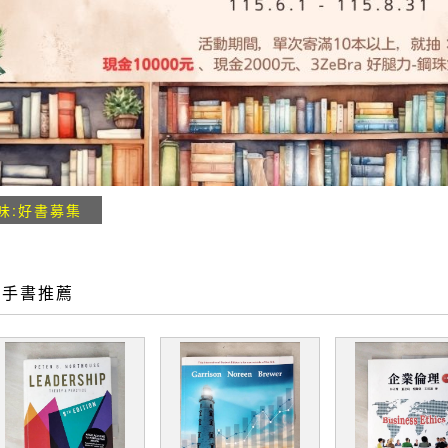
味:好書募集
二手書推薦