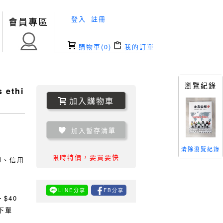
登入
註冊
會員專區
購物車(
0
)
我的訂單
瀏覽紀錄
 ethi
加入購物車
加入暫存清單
清除瀏覽紀錄
限時特價，要買要快
TM、信用
LINE分享
FB分享
0
$40
下單