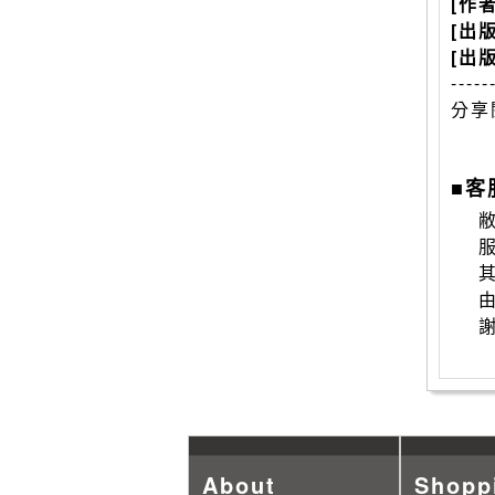
[作
[出
[出
-----
分享
■客
敝
About
Shopp