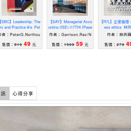
SBC】Leadership: The
【SAY】Managerial Acco
【R7L】企業倫理 = 
ry and Practice 8/e_Pet
unting (ISE) (17TH) [Pape
ess ethics_
er G. Northouse
rback]_Garrison, Ray /
作者：PeterG.Northou
作者：Garrison,Ray/N
作者：林丙
se
oreen,Eric/Brewer,Pet
49
59
4
售價：
819
元
售價：
1569
元
售價：
279
er
資訊
心得分享