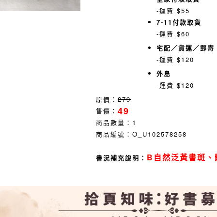
-運費 $55
7-11付款取貨
-運費 $60
宅配／貨運／郵寄
-運費 $120
外島
-運費 $120
原價：
279
49
售價：
商品數量：
1
商品編號：
O_U102578258
B自然泛黃書斑、
書況補充說明：