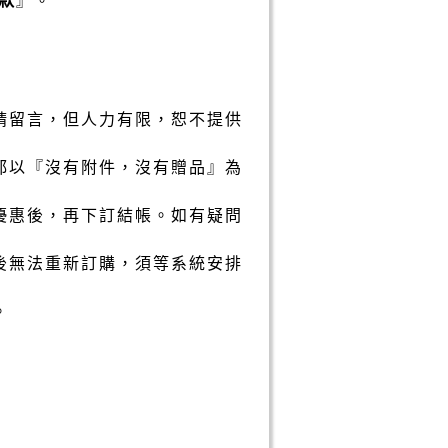
請留言，但人力有限，恕不提供
都以『沒有附件，沒有贈品』為
優惠後，再下訂結帳。如有疑問
後無法重新訂購，須等系統安排
。