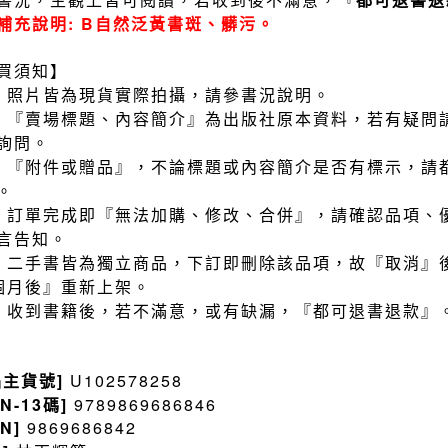
補充說明: B自然泛黃書斑、髒污。
買須知】
）照片皆為現貨實際拍攝，請參書況說明。
）『賣場標題、內容簡介』為出版社原本資料，若有疑問
詢問。
）『附件或贈品』，不論標題或內容簡介是否有標示，請
。
）訂單完成即『無法加購、修改、合併』，請確認品項、
言告知。
）二手書皆為獨立商品，下訂即刪除該品項，故『取消』
個月後』重新上架。
）收到書籍後，若不滿意，或有缺漏，『都可退書退款』
品主貨號]
U102578258
BN-13碼]
9789869686846
BN]
9869686842