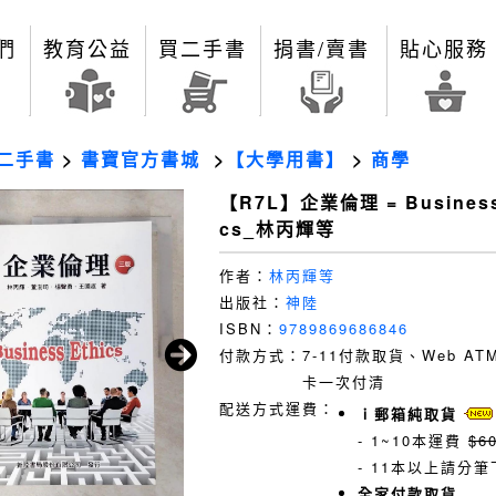
們
教育公益
買二手書
捐書/賣書
貼心服務
二手書
>
書寶官方書城
>
【大學用書】
>
商學
【R7L】企業倫理 = Business
cs_林丙輝等
作者：
林丙輝等
出版社：
神陸
ISBN：
9789869686846
付款方式：
7-11付款取貨、Web A
卡一次付清
配送方式運費：
ｉ郵箱純取貨
- 1~10本運費
$6
- 11本以上請分筆
全家付款取貨