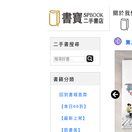
關於我
買
二手書搜尋
書籍分類
回到書城首頁
【本日66折】
【最新上架】
【逛書房】