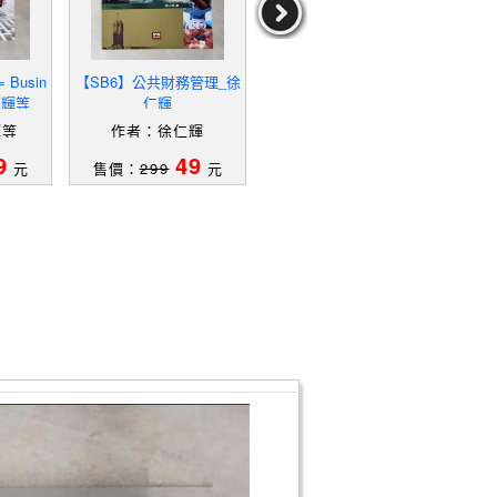
Busin
【SB6】公共財務管理_徐
【Q2P】Essentials of Ec
【Q
林丙輝等
仁輝
onomics_N. Gregory Man
需求
kiw
輝等
作者：徐仁輝
作者：N.GregoryManki
作者
w
9
49
119
元
售價：
299
元
售價：
539
元
售