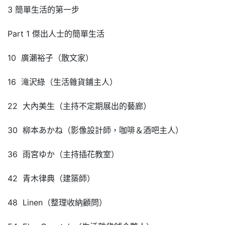
3 簡單生活的第一步
Part 1 傑出人士的簡單生活
10 廣瀨裕子（散文家）
16 滝沢綠（生活雜貨鋪主人）
22 大內美生（主持不定期展出的藝廊）
30 柳本あかね（影像設計師，咖啡＆酒吧主人）
36 雨宮ゆか（主持插花教室）
42 青木律典（建築師）
48 Linen（整理收納顧問）