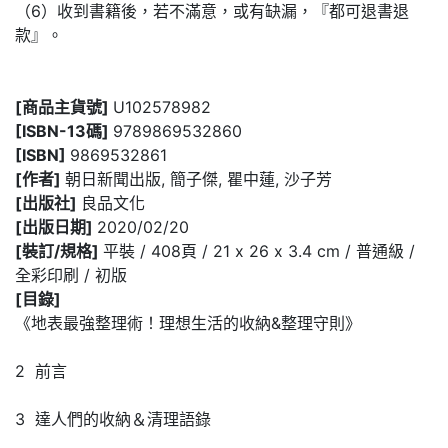
（6）收到書籍後，若不滿意，或有缺漏，『都可退書退
款』。
[商品主貨號]
U102578982
[ISBN-13碼]
9789869532860
[ISBN]
9869532861
[作者]
朝日新聞出版, 簡子傑, 瞿中蓮, 沙子芳
[出版社]
良品文化
[出版日期]
2020/02/20
[裝訂/規格]
平裝 / 408頁 / 21 x 26 x 3.4 cm / 普通級 /
全彩印刷 / 初版
[目錄]
《地表最強整理術！理想生活的收納&整理守則》
2 前言
3 達人們的收納＆清理語錄