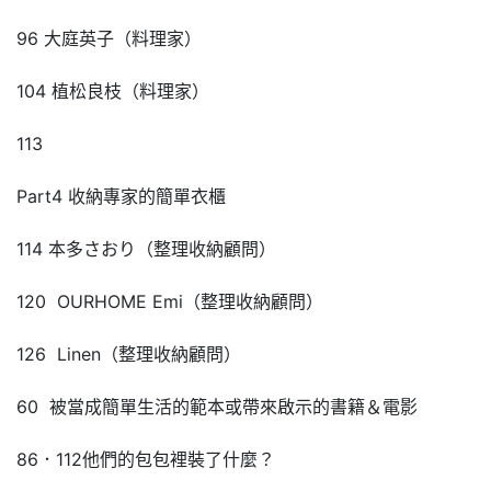
96 大庭英子（料理家）
104 植松良枝（料理家）
113
Part4 收納專家的簡單衣櫃
114 本多さおり（整理收納顧問）
120 OURHOME Emi（整理收納顧問）
126 Linen（整理收納顧問）
60 被當成簡單生活的範本或帶來啟示的書籍＆電影
86．112他們的包包裡裝了什麼？