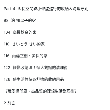
Part 4 即使空間狹小也能進行的收納＆清理守則
98 泊 知惠子的家
104 高橋秋奈的家
110 さいとう きい的家
116 內藤正樹、美保的家
122 輕鬆收納法！懶人觀點的清理術
126 使生活愉快＆舒適的收納用品
《我愛極簡風・高品質的理想生活整理術》
2 前言