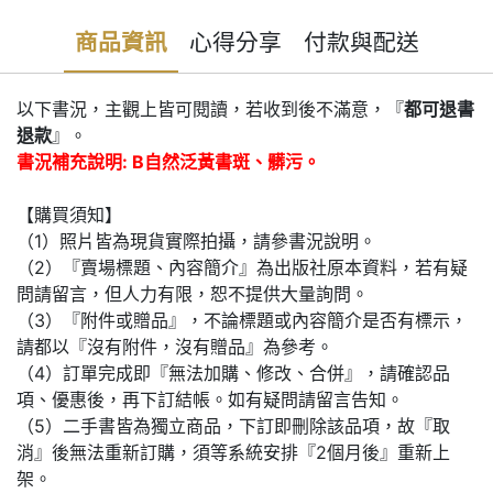
商品資訊
心得分享
付款與配送
以下書況，主觀上皆可閱讀，若收到後不滿意，『
都可退書
退款
』。
書況補充說明: B自然泛黃書斑、髒污。
【購買須知】
（1）照片皆為現貨實際拍攝，請參書況說明。
（2）『賣場標題、內容簡介』為出版社原本資料，若有疑
問請留言，但人力有限，恕不提供大量詢問。
（3）『附件或贈品』，不論標題或內容簡介是否有標示，
請都以『沒有附件，沒有贈品』為參考。
（4）訂單完成即『無法加購、修改、合併』，請確認品
項、優惠後，再下訂結帳。如有疑問請留言告知。
（5）二手書皆為獨立商品，下訂即刪除該品項，故『取
消』後無法重新訂購，須等系統安排『2個月後』重新上
架。