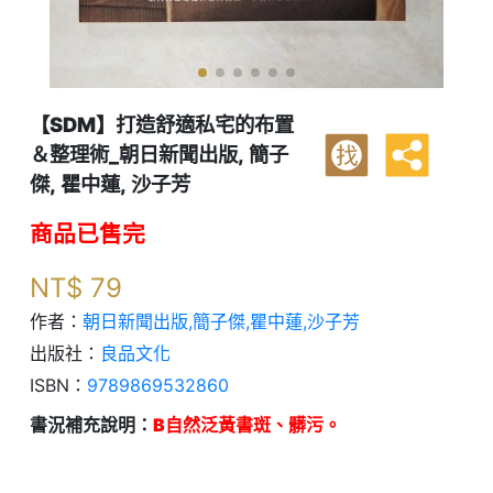
【SDM】打造舒適私宅的布置
＆整理術_朝日新聞出版, 簡子
找
傑, 瞿中蓮, 沙子芳
商品已售完
NT$
79
作者：
朝日新聞出版,簡子傑,瞿中蓮,沙子芳
出版社：
良品文化
ISBN：
9789869532860
書況補充說明：
B自然泛黃書斑、髒污。