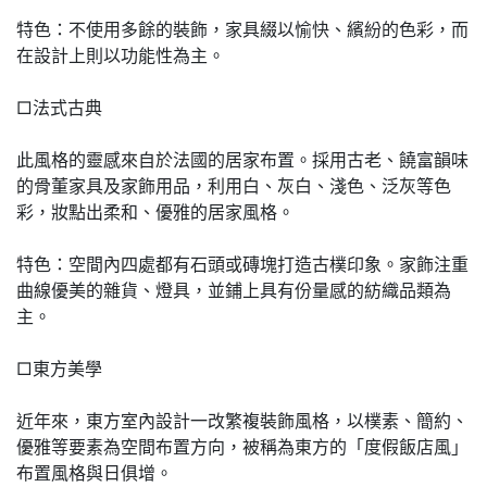
特色：不使用多餘的裝飾，家具綴以愉快、繽紛的色彩，而
在設計上則以功能性為主。
□法式古典
此風格的靈感來自於法國的居家布置。採用古老、饒富韻味
的骨董家具及家飾用品，利用白、灰白、淺色、泛灰等色
彩，妝點出柔和、優雅的居家風格。
特色：空間內四處都有石頭或磚塊打造古樸印象。家飾注重
曲線優美的雜貨、燈具，並鋪上具有份量感的紡織品類為
主。
□東方美學
近年來，東方室內設計一改繁複裝飾風格，以樸素、簡約、
優雅等要素為空間布置方向，被稱為東方的「度假飯店風」
布置風格與日俱增。