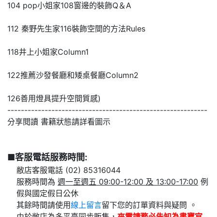
104 pop小姐家108窗邊的裝飾Q＆A
112 秦野先生家116裝飾空間的方法Rules
118井上小姐家Column1
122推薦沙發餐廳和矮桌餐廳Column2
126善用燈具提升空間質感)
-----------------------------------------------------------
分享閱讀 書籍狀態請詳看圖示
■客服電話服務時間:
敝店客服電話 (02) 85316044
服務時間為
週一至週五 09:00-12:00 及 13:00-17:00
例
假與國定假日公休
其餘時間請使用
線上留言
留下您的訂單資料與疑問 。
由於敝店為多平臺同步販售，
來電請務必告知為
書寶官