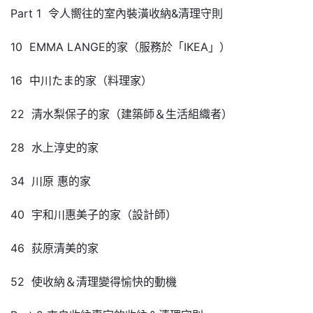
Part 1 令人嚮往的室內裝潢收納&清理守則
10 EMMA LANGE的家（服務於「IKEA」）
16 中川たま的家（料理家）
22 清水梨保子的家（建築師＆生活組織者）
28 水上淳史的家
34 川原 惠的家
40 宇和川惠美子的家（設計師）
46 荻原清美的家
52 使收納＆清理變得愉快的動機