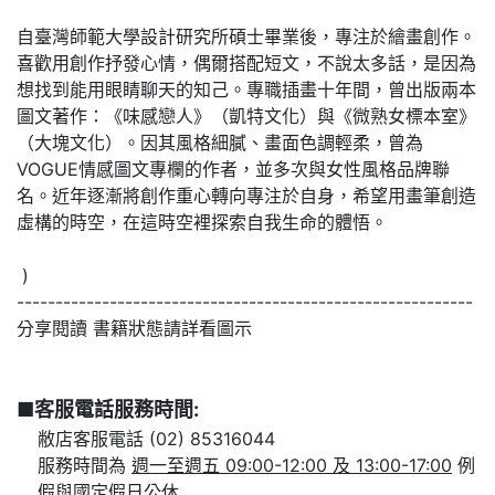
自臺灣師範大學設計研究所碩士畢業後，專注於繪畫創作。
喜歡用創作抒發心情，偶爾搭配短文，不說太多話，是因為
想找到能用眼睛聊天的知己。專職插畫十年間，曾出版兩本
圖文著作：《味感戀人》（凱特文化）與《微熟女標本室》
（大塊文化）。因其風格細膩、畫面色調輕柔，曾為
VOGUE情感圖文專欄的作者，並多次與女性風格品牌聯
名。近年逐漸將創作重心轉向專注於自身，希望用畫筆創造
虛構的時空，在這時空裡探索自我生命的體悟。
)
-----------------------------------------------------------
分享閱讀 書籍狀態請詳看圖示
■客服電話服務時間:
敝店客服電話 (02) 85316044
服務時間為
週一至週五 09:00-12:00 及 13:00-17:00
例
假與國定假日公休