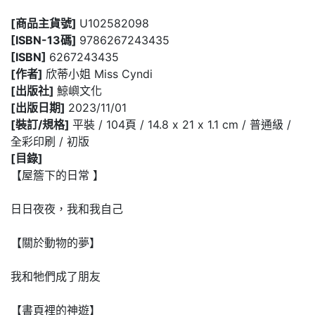
[商品主貨號]
U102582098
[ISBN-13碼]
9786267243435
[ISBN]
6267243435
[作者]
欣蒂小姐 Miss Cyndi
[出版社]
鯨嶼文化
[出版日期]
2023/11/01
[裝訂/規格]
平裝 / 104頁 / 14.8 x 21 x 1.1 cm / 普通級 /
全彩印刷 / 初版
[目錄]
【屋簷下的日常 】
日日夜夜，我和我自己
【關於動物的夢】
我和牠們成了朋友
【書頁裡的神遊】