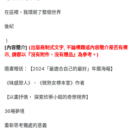
在這裡，我環遊了整個世界
後紀
)
[內容簡介]
(出版商制式文字, 不論標題或內容簡介是否有標
示, 請都以『沒有附件、沒有贈品』為參考。)
隨書贈送：【2024「最適合自己的最好」年曆海報】
《味感戀人》、《微熟女標本室》作者
【以畫抒情， 探索欣蒂小姐的奇想視界】
36場夢境
重新思考獨處的意義