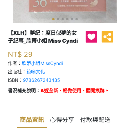
【XLH】夢紀：度日似夢的女
子紀事_欣蒂小姐 Miss Cyndi
NT$
29
作者：
欣蒂小姐MissCyndi
出版社：
鯨嶼文化
ISBN：
9786267243435
書況補充說明：
A近全新、輕微使用、翻閱痕跡。
商品資訊
心得分享
付款與配送