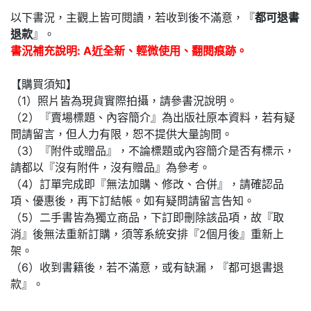
以下書況，主觀上皆可閱讀，若收到後不滿意，『
都可退書
退款
』。
書況補充說明: A近全新、輕微使用、翻閱痕跡。
【購買須知】
（1）照片皆為現貨實際拍攝，請參書況說明。
（2）『賣場標題、內容簡介』為出版社原本資料，若有疑
問請留言，但人力有限，恕不提供大量詢問。
（3）『附件或贈品』，不論標題或內容簡介是否有標示，
請都以『沒有附件，沒有贈品』為參考。
（4）訂單完成即『無法加購、修改、合併』，請確認品
項、優惠後，再下訂結帳。如有疑問請留言告知。
（5）二手書皆為獨立商品，下訂即刪除該品項，故『取
消』後無法重新訂購，須等系統安排『2個月後』重新上
架。
（6）收到書籍後，若不滿意，或有缺漏，『都可退書退
款』。