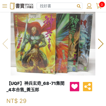
0
【UQF】神兵玄奇_68-71集間
_4本合售_黃玉郎
NT$
29