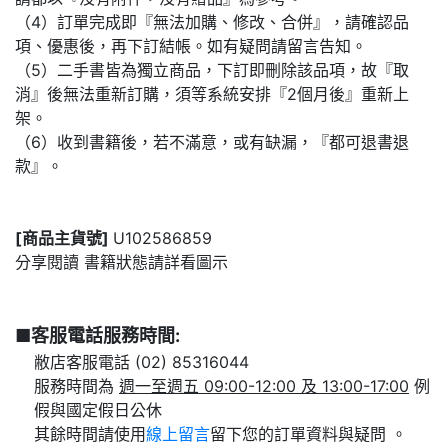
（4）訂單完成即『無法加購、修改、合併』，請確認品
項、優惠後，再下訂結帳。如有疑問請留言告知。
（5）二手書皆為獨立商品，下訂即刪除該品項，故『取
消』後無法重新訂購，須等系統安排『2個月後』重新上
架。
（6）收到書籍後，若不滿意，或有缺漏，『都可退書退
款』。
[商品主貨號]
U102586859
分享閱讀 書籍狀態請詳看圖示
■客服電話服務時間:
敝店客服電話 (02) 85316044
服務時間為
週一至週五 09:00-12:00 及 13:00-17:00
例
假與國定假日公休
其餘時間請使用
線上留言
留下您的訂單資料與疑問 。