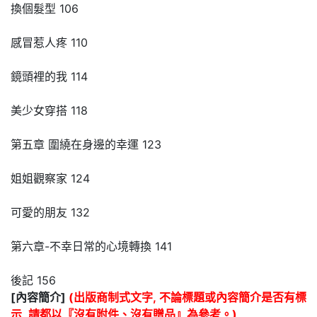
換個髮型 106
感冒惹人疼 110
鏡頭裡的我 114
美少女穿搭 118
第五章 圍繞在身邊的幸運 123
姐姐觀察家 124
可愛的朋友 132
第六章-不幸日常的心境轉換 141
後記 156
[內容簡介]
(出版商制式文字, 不論標題或內容簡介是否有標
示, 請都以『沒有附件、沒有贈品』為參考。)