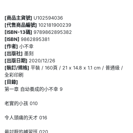
[商品主貨號]
U102594036
[代售商品編號]
102181900239
[ISBN-13碼]
9789862895382
[ISBN]
9862895381
[作者]
小不幸
[出版社]
墨刻
[出版日期]
2020/12/26
[裝訂/規格]
平裝 / 160頁 / 21 x 14.8 x 1.1 cm / 普通級 /
全彩印刷
[目錄]
第一章 自幼養成的小不幸 9
老實的小孩 010
令人頭痛的天才 016
最討厭的補習班 020