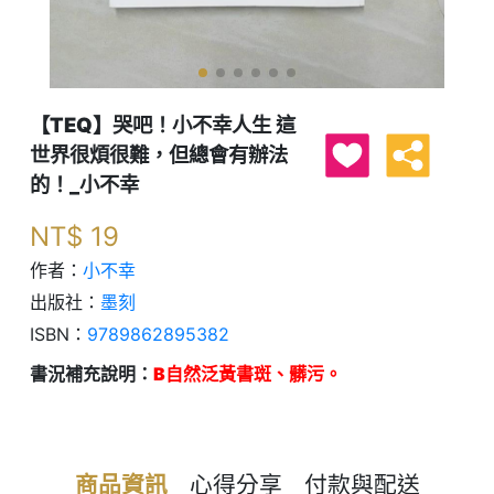
【TEQ】哭吧！小不幸人生 這
世界很煩很難，但總會有辦法
的！_小不幸
NT$
19
作者：
小不幸
出版社：
墨刻
ISBN：
9789862895382
書況補充說明：
B自然泛黃書斑、髒污。
商品資訊
心得分享
付款與配送