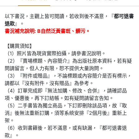
以下書況，主觀上皆可閱讀，若收到後不滿意，『
都可退書
退款
』。
書況補充說明: B自然泛黃書斑、髒污。
【購買須知】
（1）照片皆為現貨實際拍攝，請參書況說明。
（2）『賣場標題、內容簡介』為出版社原本資料，若有疑
問請留言，但人力有限，恕不提供大量詢問。
（3）『附件或贈品』，不論標題或內容簡介是否有標示，
請都以『沒有附件，沒有贈品』為參考。
（4）訂單完成即『無法加購、修改、合併』，請確認品
項、優惠後，再下訂結帳。如有疑問請留言告知。
（5）二手書皆為獨立商品，下訂即刪除該品項，故『取
消』後無法重新訂購，須等系統安排『2個月後』重新上
架。
（6）收到書籍後，若不滿意，或有缺漏，『都可退書退
款』。