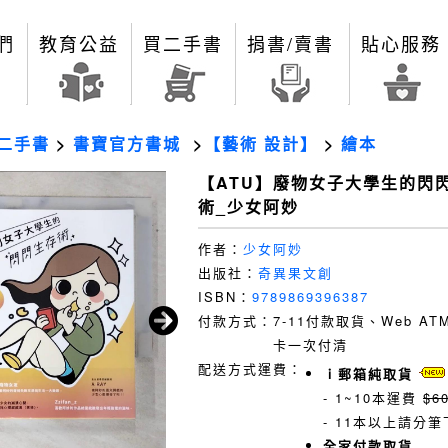
們
教育公益
買二手書
捐書/賣書
貼心服務
二手書
>
書寶官方書城
>
【藝術 設計】
>
繪本
【ATU】廢物女子大學生的閃
術_少女阿妙
作者：
少女阿妙
出版社：
奇異果文創
ISBN：
9789869396387
付款方式：
7-11付款取貨、Web A
卡一次付清
配送方式運費：
ｉ郵箱純取貨
- 1~10本運費
$6
- 11本以上請分筆
全家付款取貨