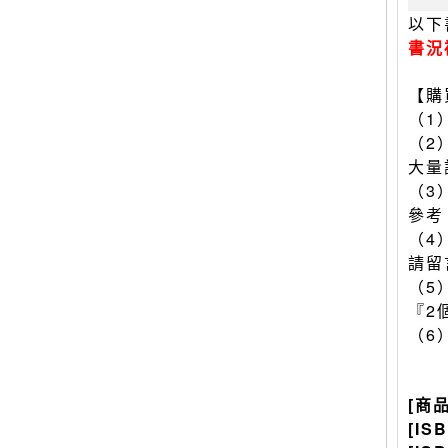
以下
書況
【購
（1
（2
大量
（3
參考
（4
請留
（5
『2
（6
[商
[IS