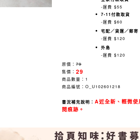
-運費 $55
7-11付款取貨
-運費 $60
宅配／貨運／郵寄
-運費 $120
外島
-運費 $120
原價：
79
29
售價：
商品數量：
1
商品編號：
O_U102601218
A近全新、輕微使
書況補充說明：
閱痕跡。