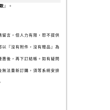
款
』。
請留言，但人力有限，恕不提供
都以『沒有附件，沒有贈品』為
優惠後，再下訂結帳。如有疑問
後無法重新訂購，須等系統安排
。