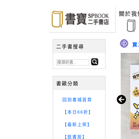
關於我
買
二手書搜尋
書籍分類
回到書城首頁
【本日66折】
【最新上架】
【逛書房】