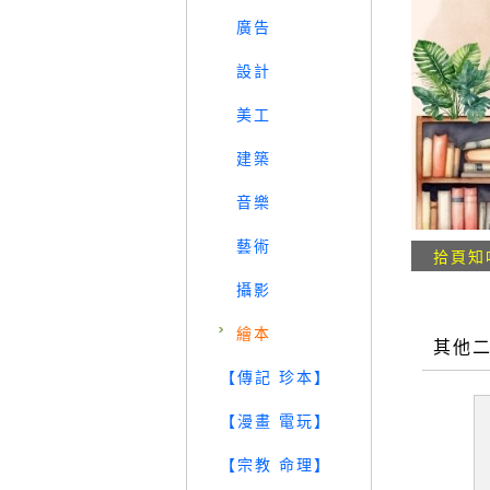
廣告
設計
美工
建築
音樂
藝術
拾頁知
攝影
繪本
其他
【傳記 珍本】
【漫畫 電玩】
【宗教 命理】