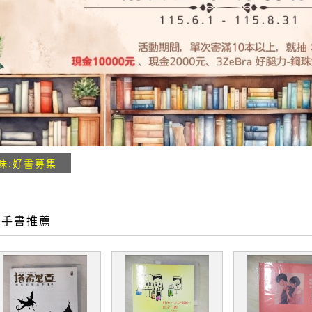
味:好書募集
二手書推薦