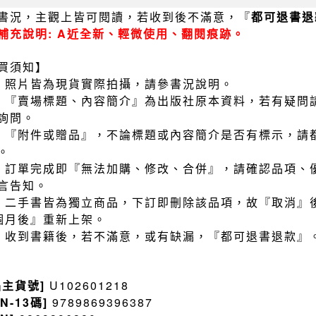
書況，主觀上皆可閱讀，若收到後不滿意，『
都可退書退
補充說明: A近全新、輕微使用、翻閱痕跡。
買須知】
）照片皆為現貨實際拍攝，請參書況說明。
）『賣場標題、內容簡介』為出版社原本資料，若有疑問
詢問。
）『附件或贈品』，不論標題或內容簡介是否有標示，請
。
）訂單完成即『無法加購、修改、合併』，請確認品項、
言告知。
）二手書皆為獨立商品，下訂即刪除該品項，故『取消』
個月後』重新上架。
）收到書籍後，若不滿意，或有缺漏，『都可退書退款』
品主貨號]
U102601218
BN-13碼]
9789869396387