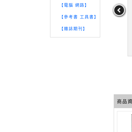
【電腦 網路】
【參考書 工具書】
【雜誌期刊】
謝你，讓我成
【SU9】醫學系在幹嘛？
【TJH】娶到這樣的我，
最受歡迎的
笑中帶淚的超狂醫界人生_
很抱歉_入江久繪, 陳怡君
兒日誌_全希
蓋瑞
晟,尹嘉玄
作者：蓋瑞
作者：入江久繪,陳怡君
嘉玄
29
39
39
元
售價：
119
元
售價：
129
元
商品