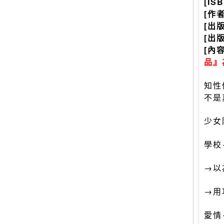
[IS
[作
[出
[出
[內
品』
知性
不是
少女
學校
→以
→用
愛情