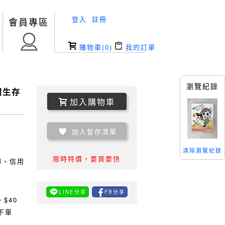
登入
註冊
會員專區
購物車(
0
)
我的訂單
瀏覽紀錄
閃生存
加入購物車
加入暫存清單
清除瀏覽紀錄
限時特價，要買要快
TM、信用
LINE分享
FB分享
0
$40
下單