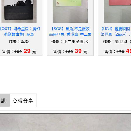
【QXT】塔希里亞：魔幻
【SGS】旦角,不是蛋餃,
【UGJ】輕觸瞬間 T
剪影故事集I_吳淼
而是旦角. 香港篇_中二果
梁世恩（Zipcy）, Y
子圖.文
作者：吳淼
作者：中二果子圖.文
作者：梁世恩（Z
y）,Y.Tin
29
39
4
售價：
199
元
售價：
169
元
售價：
179
資訊
心得分享