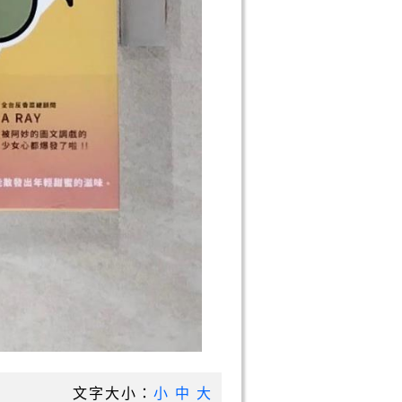
文字大小：
小
中
大