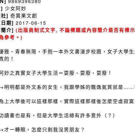
BN]
9869396380
者]
少女阿妙
版社]
奇異果文創
版日期]
2017-06-15
容簡介]
(出版商制式文字, 不論標題或內容簡介是否有標示
為參考。)
優雅、青春無限，手抱一本外文書漫步校園，女子大學生生
真的！
阿妙之真實女子大學生活＝耍廢、耍廢、耍廢！
→明明都是外文系的女生，我跟學姊的飄逸氣質就是……
為上大學後可以這樣那樣，實際這樣那樣後怎麼空虛寂寞
功讀書也是有，但是大學生活總有許多意外（？）
→才一轉眼，怎麼只剩我沒男朋友？