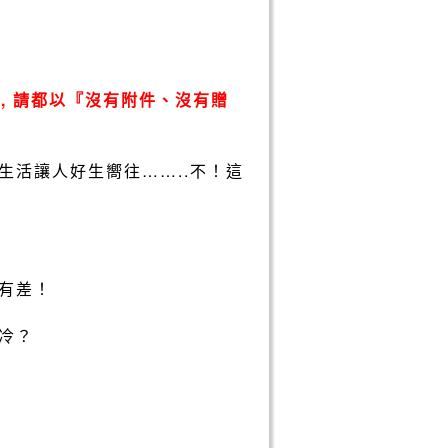
, 請都以『沒有附件、沒有贈
活讓人好生嚮往……..不！這
有差！
冷？