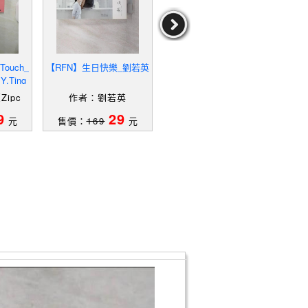
ouch_
【RFN】生日快樂_劉若英
【SU5】生日快樂_劉若英
【Y
.Ting
家的
ipc
作者：劉若英
作者：劉若英
g
9
29
29
元
售價：
169
元
售價：
169
元
售