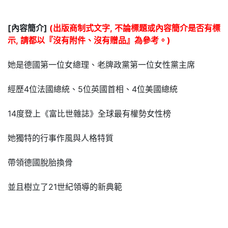
[內容簡介]
(出版商制式文字, 不論標題或內容簡介是否有標
示, 請都以『沒有附件、沒有贈品』為參考。)
她是德國第一位女總理、老牌政黨第一位女性黨主席
經歷4位法國總統、5位英國首相、4位美國總統
14度登上《富比世雜誌》全球最有權勢女性榜
她獨特的行事作風與人格特質
帶領德國脫胎換骨
並且樹立了21世紀領導的新典範