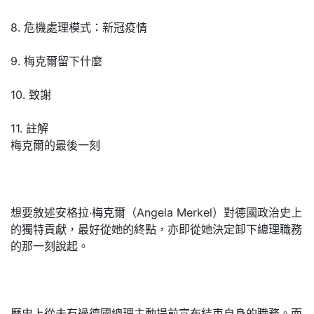
8. 危機處理模式：新冠疫情
9. 梅克爾留下什麼
10. 致謝
11. 註解
梅克爾的最後一刻
想要敘述安格拉‧梅克爾（Angela Merkel）對德國政治史上
的獨特貢獻，最好從她的終點，亦即從她決定卸下總理職務
的那一刻說起。
歷史上從未有過德國總理主動提前宣布結束自身的職務。而