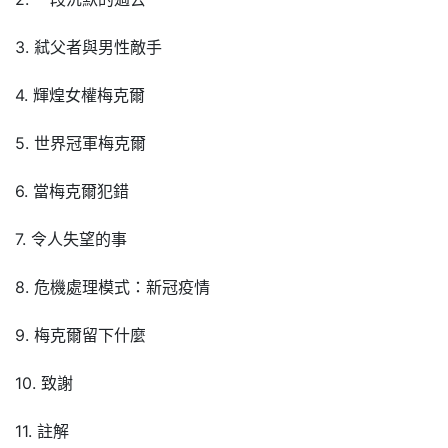
3. 弒父者與男性敵手
4. 輝煌女權梅克爾
5. 世界冠軍梅克爾
6. 當梅克爾犯錯
7. 令人失望的事
8. 危機處理模式：新冠疫情
9. 梅克爾留下什麼
10. 致謝
11. 註解