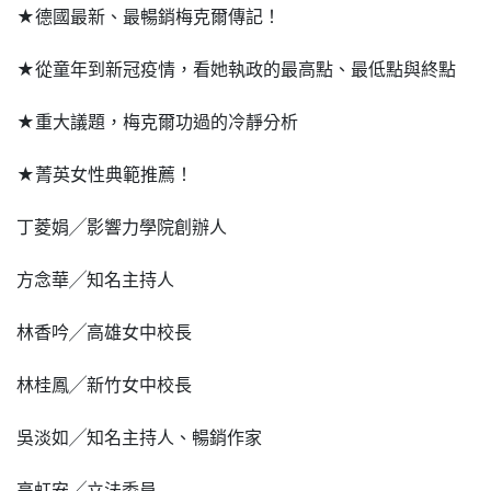
★德國最新、最暢銷梅克爾傳記！
★從童年到新冠疫情，看她執政的最高點、最低點與終點
★重大議題，梅克爾功過的冷靜分析
★菁英女性典範推薦！
丁菱娟╱影響力學院創辦人
方念華╱知名主持人
林香吟╱高雄女中校長
林桂鳳╱新竹女中校長
吳淡如╱知名主持人、暢銷作家
高虹安╱立法委員