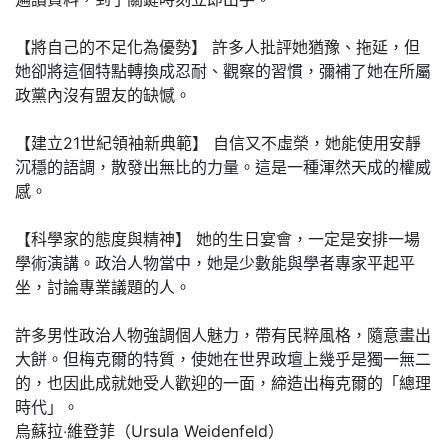
【將自己的不足化為優勢】 許多人批評她猶豫、拖延，但
她卻將這個特點轉換成忍耐、觀察的習慣，彌補了她在所屬
政黨內沒有盟友的缺憾。
【建立21世紀領袖新典範】 自信又不虛榮，她能使用安靜
沉穩的語調，散發出無比的力量。這是一種渾然天成的權威
感。
【科學家的態度與精神】 她的生日宴會，一定是安排一場
學術演講。政治人物當中，她是少數能與學者專家平起平
坐，討論專業議題的人。
許多男性政治人物強調個人魅力，帶有民粹風格，隨意畫出
大餅。但梅克爾的特質，使她在世界政壇上幾乎是獨一無二
的，也因此成就她受人歡迎的一面，締造出梅克爾的「總理
時代」。
烏蘇拉‧維登菲（Ursula Weidenfeld）