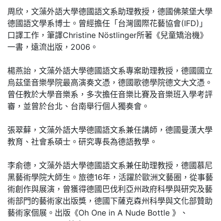
周欣，文藻外語大學德國語文系助理教授，德國佛萊堡大學
德國語文學系博士。曾經擔任「台灣國際花藝協會(IFD)」
口譯工作，筆譯Christine Nöstlinger所著《兒童矯治機》
一書，遠流出版，2006。
楊燕詒，文藻外語大學德國語文系專案助理教授，德國國立
烏茲堡音樂學院最高演奏文憑，德國歌德學院德文大文憑。
曾任教於大學音樂系，多次擔任音樂比賽及音樂班入學考評
審，並曾於台北、台南舉行個人獨奏會。
張翠蘚，文藻外語大學德國語文系兼任講師，德國曼漢大學
教育、社會系碩士。研究專長為德語教學。
李俞德，文藻外語大學德國語文系兼任助理教授，德國慕尼
黑藝術學院大師生。旅德16年，活躍於歐洲文藝圈，從事藝
術創作與展演，曾獲得德國巴伐利亞州政府科學與研究及藝
術部門的藝術家出版獎，德國下薩克森州科學與文化部贊助
藝術家個展。出版《Oh One in A Nude Bottle 》、