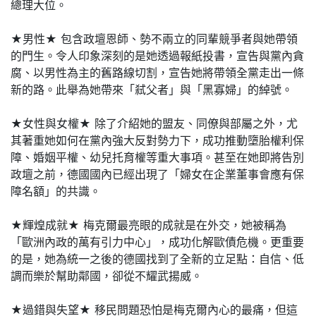
總理大位。
★男性★ 包含政壇恩師、勢不兩立的同輩競爭者與她帶領
的門生。令人印象深刻的是她透過報紙投書，宣告與黨內貪
腐、以男性為主的舊路線切割，宣告她將帶領全黨走出一條
新的路。此舉為她帶來「弒父者」與「黑寡婦」的綽號。
★女性與女權★ 除了介紹她的盟友、同僚與部屬之外，尤
其著重她如何在黨內強大反對勢力下，成功推動墮胎權利保
障、婚姻平權、幼兒托育權等重大事項。甚至在她即將告別
政壇之前，德國國內已經出現了「婦女在企業董事會應有保
障名額」的共識。
★輝煌成就★ 梅克爾最亮眼的成就是在外交，她被稱為
「歐洲內政的萬有引力中心」，成功化解歐債危機。更重要
的是，她為統一之後的德國找到了全新的立足點：自信、低
調而樂於幫助鄰國，卻從不耀武揚威。
★過錯與失望★ 移民問題恐怕是梅克爾內心的最痛，但這