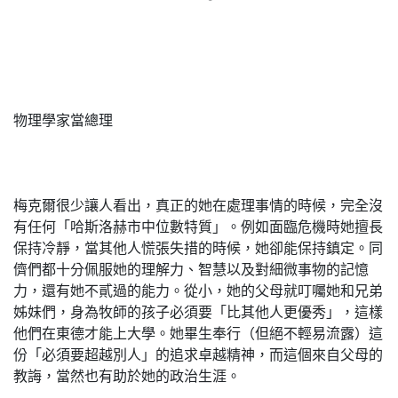
物理學家當總理
梅克爾很少讓人看出，真正的她在處理事情的時候，完全沒
有任何「哈斯洛赫市中位數特質」。例如面臨危機時她擅長
保持冷靜，當其他人慌張失措的時候，她卻能保持鎮定。同
儕們都十分佩服她的理解力、智慧以及對細微事物的記憶
力，還有她不貳過的能力。從小，她的父母就叮囑她和兄弟
姊妹們，身為牧師的孩子必須要「比其他人更優秀」，這樣
他們在東德才能上大學。她畢生奉行（但絕不輕易流露）這
份「必須要超越別人」的追求卓越精神，而這個來自父母的
教誨，當然也有助於她的政治生涯。