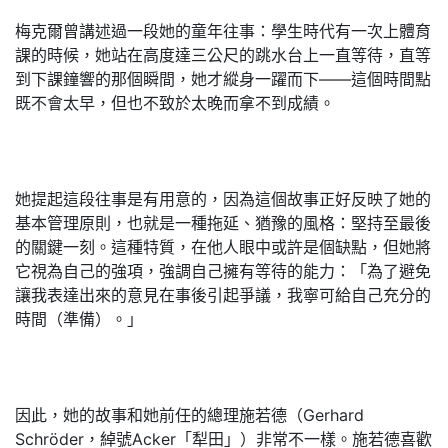
梅克爾曾講述過一段她的童年往事：學生時代有一次上體育
課的時候，她站在高度達三公尺的跳水台上一直等待，直等
到下課鐘響的那個瞬間，她才縱身一躍而下——這個時間點
既不會太早，但也不致於太晚而拿不到成績。
她提起這段往事是有用意的，因為這個故事正好反映了她的
基本管理原則，也就是一種拖延、猶豫的風格：堅持至最後
的關鍵一刻。這種特質，在他人眼中或許是個缺點，但她將
它視為自己的強項，強調自己擁有等待的能力：「為了避免
讓我表達出來的意見在事後引起爭議，我寧可給自己充分的
時間（準備）。」
因此，她的故事和她前任的總理施若德（Gerhard
Schröder，綽號Acker「犁田」）非常不一樣。施若德喜歡