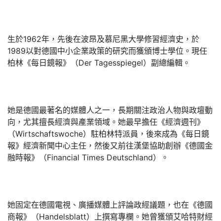
生於1962年，先後在波昂及慕尼黑大學修習經濟史，於
1989以對德國中小企業政策的研究而獲頒博士學位。現任
柏林《每日鏡報》（Der Tagesspiegel）副總編輯。
她是德國最著名的媒體人之一，長期關注政治人物與政壇動
向，尤其擅長經濟與產業領域。她最早擔任《經濟週刊》
（Wirtschaftswoche）駐柏林特派員，後來成為《每日鏡
報》經濟新聞中心主任，然後又前往漢堡協助創辦《德國金
融時報》（Financial Times Deutschland）。
她固定在德國電視、廣播媒體上評論政經議題，也在《德國
商報》（Handelsblatt）上撰寫專欄。她曾獲頒艾哈特財經