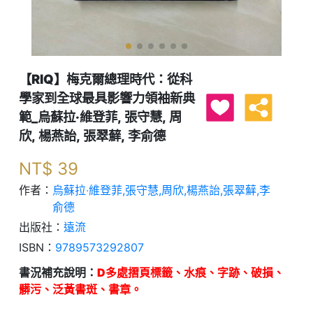
【RIQ】梅克爾總理時代：從科
學家到全球最具影響力領袖新典
範_烏蘇拉‧維登菲, 張守慧, 周
欣, 楊燕詒, 張翠蘚, 李俞德
NT$
39
作者：
烏蘇拉‧維登菲,張守慧,周欣,楊燕詒,張翠蘚,李
俞德
出版社：
遠流
ISBN：
9789573292807
書況補充說明：
D多處摺頁標籤、水痕、字跡、破損、
髒污、泛黃書斑、書章。