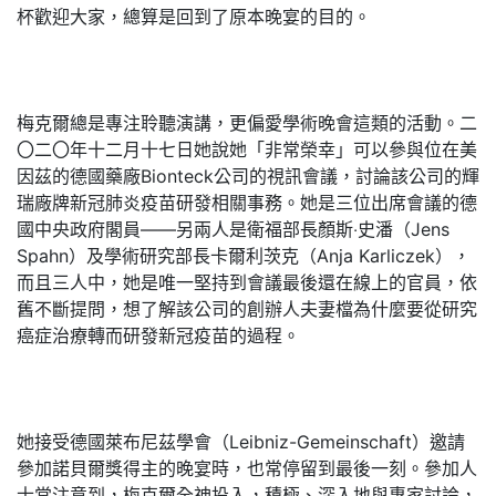
杯歡迎大家，總算是回到了原本晚宴的目的。
梅克爾總是專注聆聽演講，更偏愛學術晚會這類的活動。二
〇二〇年十二月十七日她說她「非常榮幸」可以參與位在美
因茲的德國藥廠Bionteck公司的視訊會議，討論該公司的輝
瑞廠牌新冠肺炎疫苗研發相關事務。她是三位出席會議的德
國中央政府閣員——另兩人是衛福部長顏斯‧史潘（Jens
Spahn）及學術研究部長卡爾利茨克（Anja Karliczek），
而且三人中，她是唯一堅持到會議最後還在線上的官員，依
舊不斷提問，想了解該公司的創辦人夫妻檔為什麼要從研究
癌症治療轉而研發新冠疫苗的過程。
她接受德國萊布尼茲學會（Leibniz-Gemeinschaft）邀請
參加諾貝爾獎得主的晚宴時，也常停留到最後一刻。參加人
士常注意到，梅克爾全神投入，積極、深入地與專家討論，