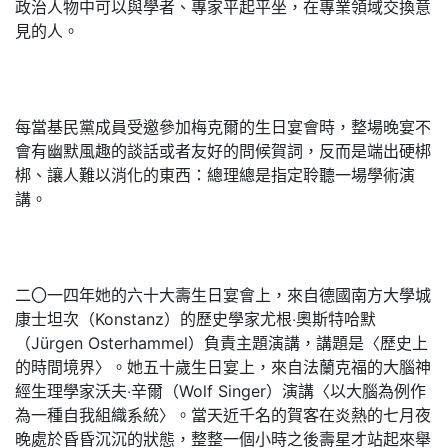
政治人物中可以與學者、專家平起平坐，在專業領域交換意
見的人。
每當基民黨成員受邀參加梅克爾的生日宴會時，整場晚宴不
會有幽默風趣的談話或者友好的問候賀詞，反而是端出硬梆
梆、讓人難以消化的東西：總理總是指定聆聽一場學術演
講。
二〇一四年她的六十大壽生日宴會上，來自德國南方大學城
康士坦次（Konstanz）的歷史學家尤根‧奧斯特哈默
（Jürgen Osterhammel）負責主題演講，講題是〈歷史上
的時間境界〉。她五十歲生日宴上，來自法蘭克福的大腦神
經生理學家沃夫‧辛爾（Wolf Singer）演講〈以大腦為例作
為一種自我組織系統〉。當天近千名的賀客在炎熱的七月夜
晚處於昏昏沉沉的狀態，整整一個小時之後壽星才站起來舉