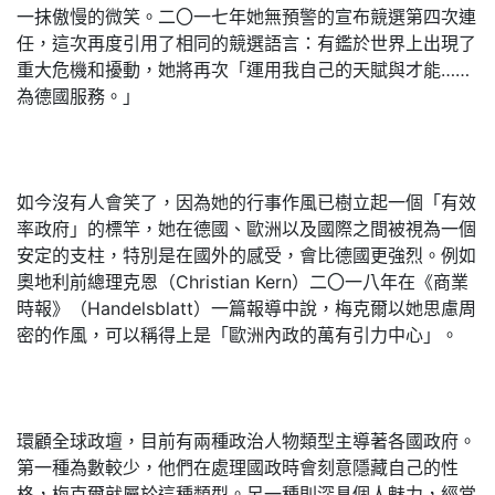
一抹傲慢的微笑。二〇一七年她無預警的宣布競選第四次連
任，這次再度引用了相同的競選語言：有鑑於世界上出現了
重大危機和擾動，她將再次「運用我自己的天賦與才能……
為德國服務。」
如今沒有人會笑了，因為她的行事作風已樹立起一個「有效
率政府」的標竿，她在德國、歐洲以及國際之間被視為一個
安定的支柱，特別是在國外的感受，會比德國更強烈。例如
奧地利前總理克恩（Christian Kern）二〇一八年在《商業
時報》（Handelsblatt）一篇報導中說，梅克爾以她思慮周
密的作風，可以稱得上是「歐洲內政的萬有引力中心」。
環顧全球政壇，目前有兩種政治人物類型主導著各國政府。
第一種為數較少，他們在處理國政時會刻意隱藏自己的性
格，梅克爾就屬於這種類型。另一種則深具個人魅力，經常