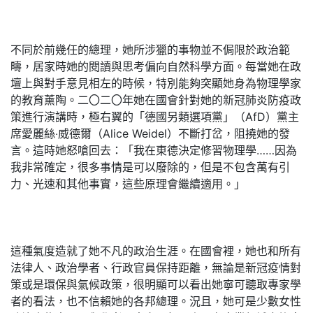
不同於前幾任的總理，她所涉獵的事物並不侷限於政治範
疇，居家時她的閱讀與思考偏向自然科學方面。每當她在政
壇上與對手意見相左的時候，特別能夠突顯她身為物理學家
的教育薰陶。二〇二〇年她在國會針對她的新冠肺炎防疫政
策進行演講時，極右翼的「德國另類選項黨」（AfD）黨主
席愛麗絲‧威德爾（Alice Weidel）不斷打岔，阻撓她的發
言。這時她怒嗆回去：「我在東德決定修習物理學……因為
我非常確定，很多事情是可以廢除的，但是不包含萬有引
力、光速和其他事實，這些原理會繼續適用。」
這種氣度造就了她不凡的政治生涯。在國會裡，她也和所有
法律人、政治學者、行政官員保持距離，無論是新冠疫情對
策或是環保與氣候政策，很明顯可以看出她寧可聽取專家學
者的看法，也不信賴她的各邦總理。況且，她可是少數女性