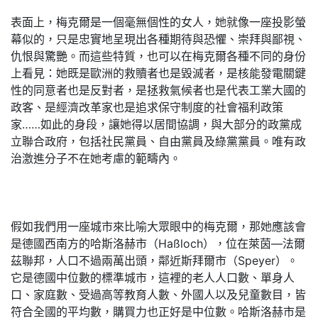
表面上，梅克爾是一個毫無個性的女人，她就像一座投影螢
幕似的，只是忠實地呈現出各種期待與恐懼、崇拜與鄙視、
仇恨與驚艷。而這些特質，也可以在梅克爾各種不同的身份
上看見：她既是歐洲的救贖者也是毀滅者，是核能發電關鍵
性的同意者也是反對者，是拯救氣候者也是代表工業大國的
政客、是經濟改革家也是追求保守制度的社會福利政策
家……如此的身段，讓她得以居間協調，與大部分的政黨成
立聯合政府，包括社民黨員、自由黨員及綠黨黨員。唯有政
治激進分子不在她考慮的範疇內。
假如我們用一座城市來比喻大眾眼中的梅克爾，那她應該會
是德國西南方的哈斯洛赫市（Haßloch），位在萊茵—法爾
茲聯邦，人口不過兩萬出頭，鄰近斯拜爾市（Speyer）。
它是德國中位數的標準城市，這裡的老人人口數、單身人
口、家庭數、受過高等教育人數、外國人以及兒童數目，皆
符合全國的平均數，購買力也正好是中位數。哈斯洛赫市是