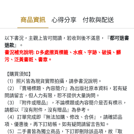
商品資訊
心得分享
付款與配送
以下書況，主觀上皆可閱讀，若收到後不滿意，『
都可退書
退款
』。
書況補充說明: D多處摺頁標籤、水痕、字跡、破損、髒
污、泛黃書斑、書章。
【購買須知】
（1）照片皆為現貨實際拍攝，請參書況說明。
（2）『賣場標題、內容簡介』為出版社原本資料，若有疑
問請留言，但人力有限，恕不提供大量詢問。
（3）『附件或贈品』，不論標題或內容簡介是否有標示，
請都以『沒有附件，沒有贈品』為參考。
（4）訂單完成即『無法加購、修改、合併』，請確認品
項、優惠後，再下訂結帳。如有疑問請留言告知。
（5）二手書皆為獨立商品，下訂即刪除該品項，故『取