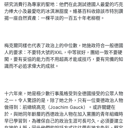
研究消費行為專家的聖地：他們在此測試德國人最愛的巧克
力棒大小及最愛吃的冰淇淋甜度。維基百科收錄該市特別讚
揚一座自然資產：一棵平淡的一百五十年老柳樹。
梅克爾同樣也代表了政治上的中位數，她施政符合一般德國
人的要求：不要特大號的XXL，中等就好，團結一致不要硬
闖，要有妥協的能力而不用超高才能或技巧，要有完備的知
識而不必追求偉大的成就。
十六年來，她是極少數行事風格受到全德國接受的公眾人物
之一。令人驚訝的是，除了她之外，只有一位東德政治人物
做得到：前總統高克（Joachim Gauck）。或許關鍵在
於，與她同年齡層的西德政治人物在加入黨團的青年組織時
早已學習到，為確保自己的政治生涯可長可久，必須要建立
在地的人脈，因此他們的說話方式往往帶有地方色彩，堅定