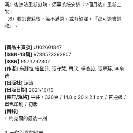
消』後無法重新訂購，須等系統安排『2個月後』重新上
架。
（6）收到書籍後，若不滿意，或有缺漏，『都可退書退
款』。
[商品主貨號]
U102601847
[ISBN-13碼]
9789573292807
[ISBN]
9573292807
[作者]
烏蘇拉‧維登菲, 張守慧, 周欣, 楊燕詒, 張翠蘚, 李俞
德
[出版社]
遠流
[出版日期]
2021/10/15
[裝訂/規格]
平裝 / 320頁 / 14.8 x 20 x 2.1 cm / 普通級 /
單色印刷 / 初版
[目錄]
1. 梅克爾的最後一刻
2. 一段沉默的過去