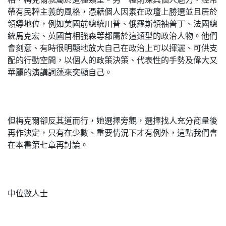
帶有民粹主義的風格，憑藉個人因素在政壇上勝選並且居於
領導地位，例如美國前總統川普、俄羅斯領袖普丁、法國總
統馬克宏、英國首相強森等都屬於這類型的政治人物。他們
會刻意、有時很明顯地放大自己在政治上可以揮灑、可供支
配的行動空間，以個人的政策決策、代表性的手勢及偉大又
華麗的演講詞藻來突顯自己。
但梅克爾卻反其道而行，她選擇旁觀，選擇找人充分商量後
再作決定，只有在少數、重要情況下才有例外，這點我們會
在本書第七章再討論。
中位數人士