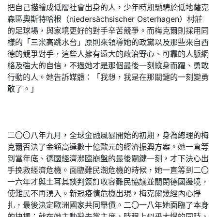
把自己描繪成低層社會出身的人，少年時期馳騁於低地薩克
森區奧斯特哈根（niedersächsischer Osterhagen）村莊
的足球場，與家境更好的對手辛苦競爭。而梅克爾則採用同
樣的「三米高跳水台」原則來領導她的政黨以及那些來自西
德的競爭對手，這些人擁有遠大的政治野心、可靠的人脈網
絡及強大的自信，不過她才是那個最後一刻縱身而躍、勇敢
行動的人。她告訴媒體：「我想，我是在那關鍵的一刻變勇
敢了。」
二〇〇八年九月，全球金融風暴開始的初期，身為總理的梅
克爾否決了金額高達數十億歐元的經濟振興方案。她一直等
到當年底、德國經濟瀕臨崩盤的最後關鍵一刻，才下決心出
手挽救經濟危機。面臨難民潮危機的時候，她一直等到二〇
一六年才與土耳其談判簽訂收容難民協議並關閉德國邊境，
使難民不再湧入。新冠疫情危機出現，梅克爾幾經內心掙
扎，最後決定歐洲國家共同舉債。二〇一八年她面臨了本身
的抉擇：就在她主動辭去黨主席，時程上似乎太慢的同時，