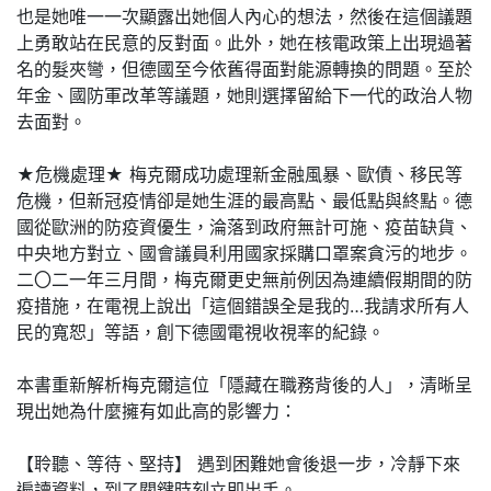
也是她唯一一次顯露出她個人內心的想法，然後在這個議題
上勇敢站在民意的反對面。此外，她在核電政策上出現過著
名的髮夾彎，但德國至今依舊得面對能源轉換的問題。至於
年金、國防軍改革等議題，她則選擇留給下一代的政治人物
去面對。
★危機處理★ 梅克爾成功處理新金融風暴、歐債、移民等
危機，但新冠疫情卻是她生涯的最高點、最低點與終點。德
國從歐洲的防疫資優生，淪落到政府無計可施、疫苗缺貨、
中央地方對立、國會議員利用國家採購口罩案貪污的地步。
二〇二一年三月間，梅克爾更史無前例因為連續假期間的防
疫措施，在電視上說出「這個錯誤全是我的…我請求所有人
民的寬恕」等語，創下德國電視收視率的紀錄。
本書重新解析梅克爾這位「隱藏在職務背後的人」，清晰呈
現出她為什麼擁有如此高的影響力：
【聆聽、等待、堅持】 遇到困難她會後退一步，冷靜下來
遍讀資料，到了關鍵時刻立即出手。