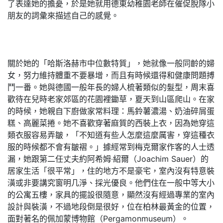
了表達她的擔憂，於是她就用德東幼稚園老師在催促脫隊小
朋友的詞彙來描述自己的感覺。
關於她的「哈斯洛赫市中位數特質」，她就像一般同齡的婦
女，努力維持體重不要暴增，而且有時候還得和健康問題搏
鬥一番。她與德國一般年長的婦人梳著類似的髮型，周末喜
歡待在兒時老家郊區的花園裡鋤草，夏天到山區爬山。在家
的時候，她親自下廚做家常料理：馬鈴薯濃湯、奶油碎屑蛋
糕、高麗菜捲。她不喜歡穿著麻質的西裝上衣，因為她穿這
類衣服容易弄皺，「不知道有些人怎麼這麼厲害，穿這種衣
服的時候都不會有皺褶。」據經常到梅克爾家作客的人士透
漏，她跟第二任丈夫約阿希姆‧紹爾（Joachim Sauer）的
居家生活「很平常」，住的地方不是豪宅，室內沒有特意裝
潢或非要講究窗明几淨、採光優良。他們住在一般中等大小
的公寓五樓，家具的擺設很隨意，顯然沒有經過專業的室內
設計與裝潢，不過地段倒是很好，位在柏林最黃金的位置，
面對著名的佩加蒙博物館（Pergamonmuseum）。