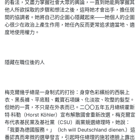
的看法，又盡力掌握社會大眾的輿論，一直到她能夠掌握其
他人所欲採取的步驟和想法之後，這時她才會出手，擔任居
間的協調者。她將自己的企圖心隱藏起來——她個人的企圖
心很少在政治上產生作用，她任內反而更常追求適當地、適
度地使用權力。
隱藏在職位後的人
梅克爾幾乎總是一身制式的打扮：身穿色彩繽紛的西裝上
衣、黑長褲、平底鞋、戴寶石項鍊、化淡妝、吹整的髮型。
但她的一貫，不只是在外表而已。二〇〇五年五月總統霍斯
特‧科勒（Horst Köhler）宣布解散國會重新改選，梅克爾宣
布代表基民黨及基社黨（CSU）兩黨競選總理時，她說：
「我要為德國服務。」（Ich will Deutschland dienen.）這
番認真而卑微的選舉發言，引起時任總理的施若德臉上露出