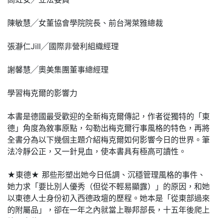
陳敏慧╱女董協會學院院長、前台灣萊雅總裁
張瀞仁Jill╱國際非營利組織經理
謝馨慧╱奧美集團董事總經理
學習梅克爾的影響力
本書是德國最受歡迎的全新梅克爾傳記，作者從獨特的「東
德」角度為敘事原點，勾勒出梅克爾行事風格的特色，再將
全書分為以下幾個主題介紹梅克爾如何影響今日的世界。筆
法冷靜公正，又一針見血，使本書具有極高可讀性。
★東德★ 那些形塑出她今日低調、沉穩管理風格的事件、
她力求「要比別人優秀（但從不輕易顯露）」的原因，和她
以東德人士身份初入西德政壇的歷程。她本是「從東部過來
的附屬品」，卻在一年之內就當上聯邦部長，十五年後爬上