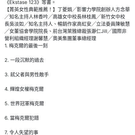
《Ekstase 123》等書。
【菁英女性典範推薦！】丁菱娟╱影響力學院創辦人方念華
╱知名主持人林香吟╱高雄女中校長林桂鳳╱新竹女中校
長 吳淡如╱知名主持人、暢銷作家高虹安╱立法委員陳敏慧
╱女董協會學院院長、前台灣萊雅總裁張瀞仁Jill╱國際非
營利組織經理謝馨慧╱奧美集團董事總經理
1. 梅克爾的最後一刻
2. 一段沉默的過去
3. 弒父者與男性敵手
4. 輝煌女權梅克爾
5. 世界冠軍梅克爾
6. 當梅克爾犯錯
7. 令人失望的事