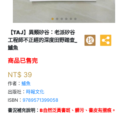
【TAJ】異類矽谷：老派矽谷
工程師不正經的深度田野踏查_
找
鱸魚
商品已售完
NT$
39
作者：
鱸魚
出版社：
時報文化
ISBN：
9789571399058
書況補充說明：
B自然泛黃書斑、髒污、書皮有摺痕。