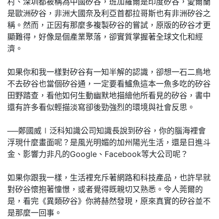
村、深圳都被稱為中國矽谷，班加羅爾是印度矽谷，愛爾蘭
是歐洲矽谷，非洲大國奈及利亞首都拉哥斯也有非洲矽谷之
稱。然而，正因有那麼多複製矽谷的嘗試，原版的矽谷才更
顯難得，好像是個產業聚落，卻實質掌握著全球文化和經
濟。
如果你和我一樣對矽谷有一知半解的認識，卻想一石二鳥地
不去矽谷也當個矽谷通，一定要看鱸魚這本一魚多吃的矽谷
田野踏查，看他如何生動幽默地描繪他所看見的矽谷，書中
還有許多看似輕描淡寫卻後勁強烈的環境與社會反思。
──鄭國威∣泛科知識公司知識長說到矽谷，你的腦海裡會
浮現什麼畫面呢？是風光明媚的加州陽光生活，還是日進斗
金、影響力非凡的Google、Facebook等大公司呢？
如果你跟我一樣，生活裡充斥著網路和科技產品，也許早就
對矽谷懷抱著憧憬，或者覺得既親切又熟悉。令人莞爾的
是，看完《異類矽谷》你將赫然發現，原來真實的矽谷並不
是那麼一回事。