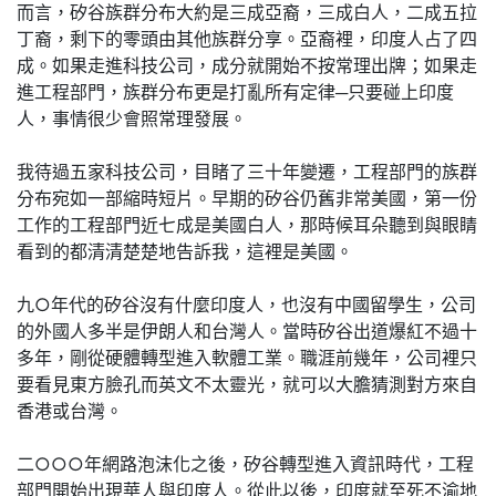
而言，矽谷族群分布大約是三成亞裔，三成白人，二成五拉
丁裔，剩下的零頭由其他族群分享。亞裔裡，印度人占了四
成。如果走進科技公司，成分就開始不按常理出牌；如果走
進工程部門，族群分布更是打亂所有定律─只要碰上印度
人，事情很少會照常理發展。
我待過五家科技公司，目睹了三十年變遷，工程部門的族群
分布宛如一部縮時短片。早期的矽谷仍舊非常美國，第一份
工作的工程部門近七成是美國白人，那時候耳朵聽到與眼睛
看到的都清清楚楚地告訴我，這裡是美國。
九○年代的矽谷沒有什麼印度人，也沒有中國留學生，公司
的外國人多半是伊朗人和台灣人。當時矽谷出道爆紅不過十
多年，剛從硬體轉型進入軟體工業。職涯前幾年，公司裡只
要看見東方臉孔而英文不太靈光，就可以大膽猜測對方來自
香港或台灣。
二○○○年網路泡沫化之後，矽谷轉型進入資訊時代，工程
部門開始出現華人與印度人。從此以後，印度就至死不渝地