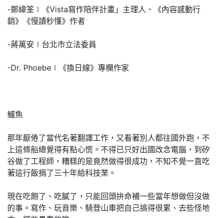
-鄭緯筌∣《Vista寫作陪伴計畫」主理人、《內容感動行
銷》《慢讀秒懂》作者
-蔣萬安∣台北市立法委員
-Dr. Phoebe∣《換日線》專欄作家
鱸魚
那年厭倦了當代名著翻譯工作，又看著別人都往國外跑，不
上這條船總覺得有點心慌。不得已只好出國改念電腦，到矽
谷做了工程師，糟糕的是竟然做得很成功，不知不覺一直吃
著這行飯捐了三十年給科技業。
現在吃飽了、吃膩了，只能回頭拚命補一些當年想做但沒做
的事。寫作、玩音樂、騎登山車把自己搞得很累、去些怪地