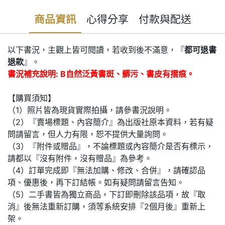
商品資訊
心得分享
付款與配送
以下書況，主觀上皆可閱讀，若收到後不滿意，『
都可退書
退款
』。
書況補充說明: B自然泛黃書斑、髒污、書皮有摺痕。
【購買須知】
（1）照片皆為現貨實際拍攝，請參書況說明。
（2）『賣場標題、內容簡介』為出版社原本資料，若有疑
問請留言，但人力有限，恕不提供大量詢問。
（3）『附件或贈品』，不論標題或內容簡介是否有標示，
請都以『沒有附件，沒有贈品』為參考。
（4）訂單完成即『無法加購、修改、合併』，請確認品
項、優惠後，再下訂結帳。如有疑問請留言告知。
（5）二手書皆為獨立商品，下訂即刪除該品項，故『取
消』後無法重新訂購，須等系統安排『2個月後』重新上
架。