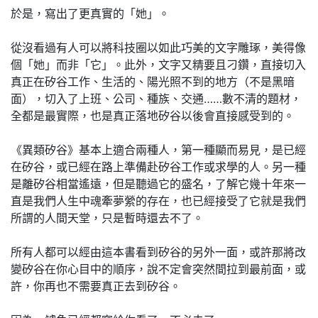
於是，寫出了更真實的「她」。
從沒看過有人可以將科技圈以如此巧美的文字雕琢，美得像
個「她」而非「它」。此外，文字又精要且刁鑽，直接切入
真正在矽谷工作、生活的、陽光照不到的地方（不是黑暗
面），切入了上班、公司、種族、交通……數不清的題材，
全都是最實際，也是真正落地矽谷以後會直接感受到的。
《異類矽谷》基本上適合兩種人，第一種顯而易見，是已經
在矽谷，或已經在路上準備赴矽谷工作或求學的人。另一種
是離矽谷相當遙遠，但是聽過它的盛名，了解它幾十年來一
直是我們人生中魂牽夢縈的存在，也已經接受了它就是我們
所謂的人間天堂，只是暫時還去不了。
所有人都可以經由這本書看到矽谷的另外一面，或許那將改
變矽谷在你心目中的順序，說不定會突然間拉到最前面，或
許，你再也不需要真正去到矽谷。