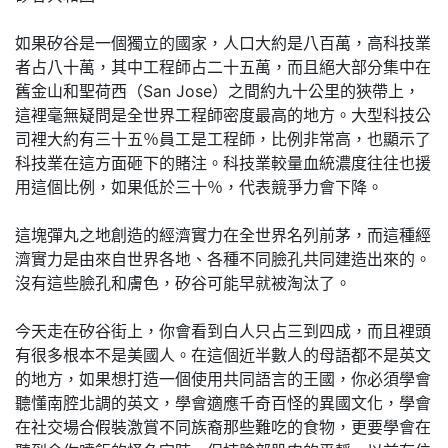
如果矽谷是一個獨立的國家，人口大約是八百萬，高科技業
者占八十萬，其中工程師占二十五萬，而且絕大部分集中在
舊金山和聖荷西（San Jose）之間約九十公里的狹帶上，
這裡毫無疑問是全世界工程師密度最高的地方。大型科技公
司裡大約有三十五％員工是工程師，比例非常高，也顯示了
科技業在這方面砸下的賭注。科技業較量血統濃度往往也援
用這個比例，如果低於三十％，代表競爭力會下降。
這塊彈丸之地創造的經濟實力在全世界名列前茅，而這種經
濟實力是由來自世界各地、各種不同臉孔共同建造出來的。
沒有這些臉孔和膚色，矽谷可能早就被淘汰了。
今天走在矽谷街上，你會看到白人只占三到四成，而且裡頭
有很多根本不是美國人。在這個近半數人的母語都不是英文
的地方，如果想打造一個使用共同語言的王國，你必須學會
聽懂南腔北調的英文，學會適應千奇百怪的異國文化，學會
在社交場合假裝激賞不同族裔那些難吃的食物，更要學會在