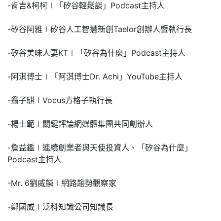
-肯吉&柯柯∣「矽谷輕鬆談」Podcast主持人
-矽谷阿雅∣矽谷人工智慧新創Taelor創辦人暨執行長
-矽谷美味人妻KT∣「矽谷為什麼」Podcast主持人
-阿淇博士∣「阿淇博士Dr. Achi」YouTube主持人
-翁子騏∣Vocus方格子執行長
-楊士範∣關鍵評論網媒體集團共同創辦人
-詹益鑑∣連續創業者與天使投資人、「矽谷為什麼」
Podcast主持人
-Mr. 6劉威麟∣網路趨勢觀察家
-鄭國威∣泛科知識公司知識長