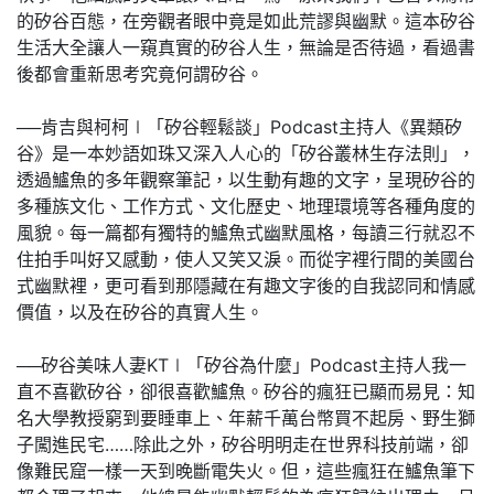
的矽谷百態，在旁觀者眼中竟是如此荒謬與幽默。這本矽谷
生活大全讓人一窺真實的矽谷人生，無論是否待過，看過書
後都會重新思考究竟何謂矽谷。
──肯吉與柯柯∣「矽谷輕鬆談」Podcast主持人《異類矽
谷》是一本妙語如珠又深入人心的「矽谷叢林生存法則」，
透過鱸魚的多年觀察筆記，以生動有趣的文字，呈現矽谷的
多種族文化、工作方式、文化歷史、地理環境等各種角度的
風貌。每一篇都有獨特的鱸魚式幽默風格，每讀三行就忍不
住拍手叫好又感動，使人又笑又淚。而從字裡行間的美國台
式幽默裡，更可看到那隱藏在有趣文字後的自我認同和情感
價值，以及在矽谷的真實人生。
──矽谷美味人妻KT∣「矽谷為什麼」Podcast主持人我一
直不喜歡矽谷，卻很喜歡鱸魚。矽谷的瘋狂已顯而易見：知
名大學教授窮到要睡車上、年薪千萬台幣買不起房、野生獅
子闖進民宅……除此之外，矽谷明明走在世界科技前端，卻
像難民窟一樣一天到晚斷電失火。但，這些瘋狂在鱸魚筆下