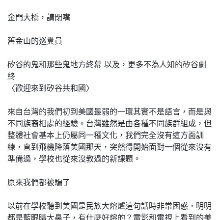
金門大橋，請閉嘴
舊金山的巡糞員
矽谷的鬼和那些鬼地方終幕 以及，更多不為人知的矽谷劇
終
〈歡迎來到矽谷共和國〉
來自台灣的我們初到美國最弱的一環其實不是語言，而是與
不同族裔相處的經驗。台灣雖然是由各種不同族群組成，但
整體社會基本上仍屬同一種文化，我們完全沒有這方面訓
練，直到飛機降落美國那天，突然得開始面對一個從來沒有
準備過，學校也從來沒教過的新課題。
原來我們都被騙了
以前在學校聽到美國是民族大熔爐這句話時非常困惑，明明
都是藍眼睛大鼻子，有什麼好熔的？電影和電視上看到的美