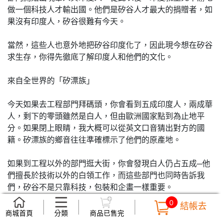
做一個科技人才輸出國。他們是矽谷人才最大的捐贈者，如
果沒有印度人，矽谷很難有今天。
當然，這些人也意外地把矽谷印度化了，因此現今想在矽谷
求生存，你得先徹底了解印度人和他們的文化。
來自全世界的「矽漂族」
今天如果去工程部門拜碼頭，你會看到五成印度人，兩成華
人，剩下的零頭雖然是白人，但由歐洲國家點到為止地平
分。如果閉上眼睛，我大概可以從英文口音猜出對方的國
籍。矽漂族的鄉音往往準確標示了他們的原產地。
如果到工程以外的部門逛大街，你會發現白人仍占五成─他
們擅長於技術以外的白領工作，而這些部門也同時告訴我
們，矽谷不是只靠科技，包裝和企畫一樣重要。
0
結帳去
大致把專長以族群分配一下，你會發現以色列人擅長構思，
商城首頁
分類
商品已售完