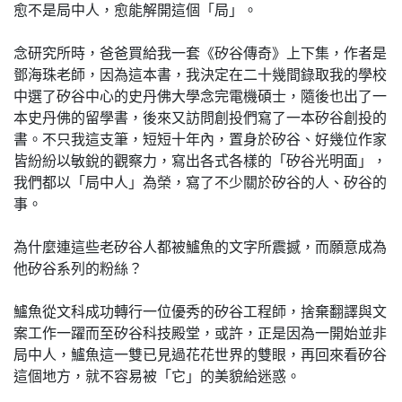
愈不是局中人，愈能解開這個「局」。
念研究所時，爸爸買給我一套《矽谷傳奇》上下集，作者是
鄧海珠老師，因為這本書，我決定在二十幾間錄取我的學校
中選了矽谷中心的史丹佛大學念完電機碩士，隨後也出了一
本史丹佛的留學書，後來又訪問創投們寫了一本矽谷創投的
書。不只我這支筆，短短十年內，置身於矽谷、好幾位作家
皆紛紛以敏銳的觀察力，寫出各式各樣的「矽谷光明面」，
我們都以「局中人」為榮，寫了不少關於矽谷的人、矽谷的
事。
為什麼連這些老矽谷人都被鱸魚的文字所震撼，而願意成為
他矽谷系列的粉絲？
鱸魚從文科成功轉行一位優秀的矽谷工程師，捨棄翻譯與文
案工作一躍而至矽谷科技殿堂，或許，正是因為一開始並非
局中人，鱸魚這一雙已見過花花世界的雙眼，再回來看矽谷
這個地方，就不容易被「它」的美貌給迷惑。