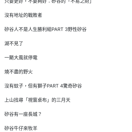
只要更好，不要夠好：矽谷的「不易之財」
沒有地址的戰敗者
矽谷人不是人生勝利組PART 3野性矽谷
湖不見了
一颳大風就停電
燒不盡的野火
沒有蚊子，但有獅子PART 4驚奇矽谷
上山找尋「視窗桌布」的三月天
矽谷有一座長城？
矽谷牛仔來牧羊