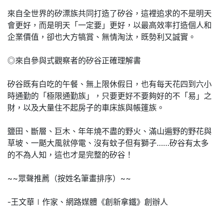
來自全世界的矽漂族共同打造了矽谷，這裡追求的不是明天
會更好，而是明天「一定要」更好，以最高效率打造個人和
企業價值，卻也大方犒賞、無情淘汰，既勢利又誠實。
◎來自參與式觀察者的矽谷正確理解書
矽谷既有白吃的午餐、無上限休假日，也有每天花四到六小
時通勤的「極限通勤族」，只要更好不要夠好的不「易」之
財，以及大量住不起房子的車床族與帳篷族。
鹽田、斷層、巨木、年年燒不盡的野火、滿山遍野的野花與
草坡、一颳大風就停電、沒有蚊子但有獅子……矽谷有太多
的不為人知，這也才是完整的矽谷！
~~眾聲推薦（按姓名筆畫排序）~~
-王文華∣作家、網路媒體《創新拿鐵》創辦人