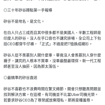
◎三十年矽谷蹲點第一手報導
矽谷不是地名，是文化。
在白人只占三成而且其中很多都不是美國人、半數工程師是
印度人的矽谷，沒人在乎口音也不講究排場，全公司上下包
括CEO都穿牛仔褲，「正式」不過是把T恤換成襯衫。
矽谷人從不羨慕別人開什麼車，畢竟沒人會羨慕別人穿什麼
襪子，講究的人根本不買車，沒車最酷最環保。新一代工程
師甚至沒人抽菸，因為那太落伍。
◎最精準的矽谷直送
矽谷不喜歡也不浪費時間在繁文縟節，開會只想聽真問題並
找到解決方案。在這裡，有司機並不比當Uber司機光榮。
若要求矽谷CEO為了尊榮感放棄隱私，那將是種羞辱。