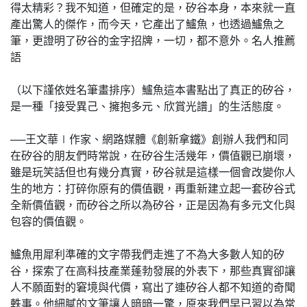
得太精彩？我不知道，但確定的是，矽谷本身，本來就一直
產出驚人的傑作，而今天，它產出了鱸魚，也透過鱸魚之
筆，更證明了矽谷的金字招牌，一切，都不意外。名人推薦
語
（以下謹依姓名筆畫排序）鱸魚這本書點出了真正的矽谷，
是一種「接受異己、擁抱多元、欣賞光譜」的生活態度。
──王文華∣作家、網路媒體《創新拿鐵》創辦人我們和同
在矽谷的朋友們時常說，在矽谷生活幾年，價值觀已崩壞，
雖是玩笑話但也有幾分真實，矽谷就是這樣一個會改變你人
生的地方：打碎你原有的價值觀，再重新建立起一套矽谷式
全新價值觀，而矽谷之所以為矽谷，正是因為有多元文化與
包容的價值觀。
鱸魚用犀利準確的文字帶我們走進了不為大多數人知的矽
谷，探索了在高科技產業蓬勃發展的外表下，那些真實卻讓
人不願面對的窘境與代價，寫出了連矽谷人都不知道的奇聞
軼事。他細膩的文筆讓人暗暗一驚，原來我們早已習以為常