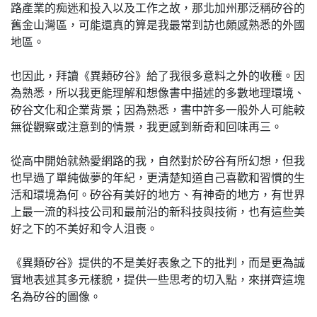
路產業的痴迷和投入以及工作之故，那北加州那泛稱矽谷的
舊金山灣區，可能還真的算是我最常到訪也頗感熟悉的外國
地區。
也因此，拜讀《異類矽谷》給了我很多意料之外的收穫。因
為熟悉，所以我更能理解和想像書中描述的多數地理環境、
矽谷文化和企業背景；因為熟悉，書中許多一般外人可能較
無從觀察或注意到的情景，我更感到新奇和回味再三。
從高中開始就熱愛網路的我，自然對於矽谷有所幻想，但我
也早過了單純做夢的年紀，更清楚知道自己喜歡和習慣的生
活和環境為何。矽谷有美好的地方、有神奇的地方，有世界
上最一流的科技公司和最前沿的新科技與技術，也有這些美
好之下的不美好和令人沮喪。
《異類矽谷》提供的不是美好表象之下的批判，而是更為誠
實地表述其多元樣貌，提供一些思考的切入點，來拼齊這塊
名為矽谷的圖像。