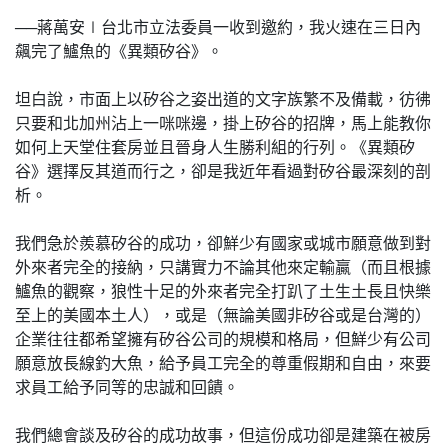
──蔣萬安∣台北市立法委員一收到邀約，我火速在三日內
飆完了鱸魚的《異類矽谷》。
坦白說，市面上以矽谷之姿出道的文字族繁不及備載，彷彿
只要和北加州沾上一咪咪邊，掛上矽谷的招牌，馬上能教你
如何上天堂住套房並且晉身人生勝利組的行列。《異類矽
谷》選擇反其道而行之，卻是我近年看過對矽谷最深刻的剖
析。
我們急於羨慕矽谷的成功，卻鮮少有國家或城市願意做到對
外來者完全的接納，只講實力不論其他來定輸贏（而且根據
鱸魚的觀察，狼性十足的外來者完全打趴了土生土長且快樂
至上的美國本土人），或是（無論美國非矽谷或是台灣的）
企業往往都希望擁有矽谷公司的規模和格局，但鮮少有公司
願意放長線釣大魚，給予員工完全的尊重假期和自由，來要
求員工給予同等的忠誠和回饋。
我們總會談及矽谷的成功故事，但這份成功卻是建築在被房