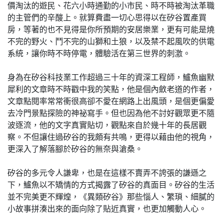
價淘汰的遊民、花六小時通勤的小市民、時不時被淘汰革職
的主管們的辛酸上。就算費盡一切心思得以在矽谷置產買
房，等著的也不見得是你所預期的安居樂業，更有可能是燒
不完的野火、鬥不完的山獅和土狼，以及禁不起風吹的供電
系統，讓你時不時停電，體驗活在第三世界的刺激。
身為在矽谷科技業工作超過三十年的資深工程師，鱸魚幽默
犀利的文章時不時戳中我的笑點，他是個內斂老道的作者，
文章點閱率常常衝很高卻不愛在網路上出風頭，是個更偏愛
去冷門景點探險的神祕寫手。但也因為他不討好觀眾更不隨
波逐流，他的文字真實貼切，觀點來自於幾十年的長居觀
察。不但讓住過矽谷的我頗有共鳴，更得以藉由他的視角，
更深入了解落腳於矽谷的無奈與滄桑。
矽谷的多元令人謙卑，也是在這樣不賣弄不誇張的謙遜之
下，鱸魚以不矯情的方式揭露了矽谷的真面目。矽谷的生活
並不完美更不輝煌，《異類矽谷》那些惱人、繁瑣、細膩的
小故事拼湊出來的面向除了貼近真實，也更加觸動人心。