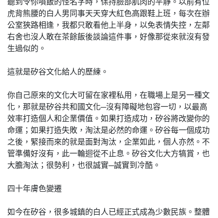
聽到令你噴飯的怪名字時，保持臉部肌肉的平靜。以前有位
虎背熊腰的白人男同事天天穿大紅色高跟鞋上班，每次在辦
公室狹路相逢，我都只敢看他上半身，以免表情失控，左鄰
右舍也沒人敢在茶餘飯後談論這件事，好像那從來就沒有發
生過似的。
這就是矽谷文化給人的歷練。
你自己原來的文化大可留在家裡私用，在職場上是另一種文
化，那就是矽谷共和國文化─沒有障礙地包容一切，以最高
效率打造個人和企業價值。如果打造成功，矽谷將改變你的
命運；如果打造失敗，淘汰是必然的命運。矽谷每一個成功
之後，緊接而來的就是面對淘汰，企業如此，個人亦然。不
管準備好沒有，此一輪迴從不止息。矽谷文化大方犒賞，也
大膽淘汰；很勢利，也很誠實─誠實到冷酷。
四十年膚色變遷
如今在矽谷，很多城鎮的白人已經正式成為少數民族。整體