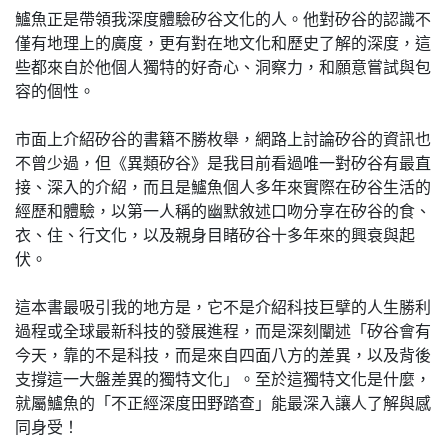
鱸魚正是帶領我深度體驗矽谷文化的人。他對矽谷的認識不
僅有地理上的廣度，更有對在地文化和歷史了解的深度，這
些都來自於他個人獨特的好奇心、洞察力，和願意嘗試與包
容的個性。
市面上介紹矽谷的書籍不勝枚舉，網路上討論矽谷的資訊也
不曾少過，但《異類矽谷》是我目前看過唯一對矽谷有最直
接、深入的介紹，而且是鱸魚個人多年來實際在矽谷生活的
經歷和體驗，以第一人稱的幽默敘述口吻分享在矽谷的食、
衣、住、行文化，以及親身目睹矽谷十多年來的興衰與起
伏。
這本書最吸引我的地方是，它不是介紹科技巨擘的人生勝利
過程或全球最新科技的發展進程，而是深刻闡述「矽谷會有
今天，靠的不是科技，而是來自四面八方的差異，以及背後
支撐這一大盤差異的獨特文化」。至於這獨特文化是什麼，
就屬鱸魚的「不正經深度田野踏查」能最深入讓人了解與感
同身受！