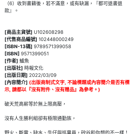
（6）收到書籍後，若不滿意，或有缺漏，『都可退書退
款』。
[商品主貨號]
U102608298
[代售商品編號]
102448000249
[ISBN-13碼]
9789571399058
[ISBN]
9571399051
[作者]
鱸魚
[出版社]
時報文化
[出版日期]
2022/03/09
[內容簡介]
(出版商制式文字, 不論標題或內容簡介是否有標
示, 請都以『沒有附件、沒有贈品』為參考。)
破天荒高薪等於無上限高壓，
沒有人生勝利組卻有極限通勤族，
野火、斷電、缺水、牛仔與巡糞員，矽谷和你想的不一樣！