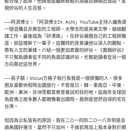
都合理了起來，他總是能幽默輕鬆的為瘋狂歸納出理由，呈
現矽谷的人生百態。
──阿淇博士∣「阿淇博士Dr. Achi」YouTube主持人鱸魚是
一個混種且非典型的工程師，大學念的是英美文學，做過翻
譯工作，最後成為「矽漂族」，在矽谷展開自己的工程師職
涯，就這樣幹了一輩子。這獨特的背景讓他以深入的觀點，
帶有人文的筆鋒，介紹一個更加真實的矽谷。《異類矽谷》
不只幫助讀者從不同的角度認識矽谷，也幫助讀者從另一個
方向靠近這世界。
──翁子騏∣Vocus方格子執行長我是一個很懶的人，很多
朋友喜歡休假時出國旅行，不管是日、韓、東南亞、中東、
歐洲、美洲、非洲等都是樂意嘗試的目的地。這兩年全球因
為疫情之故多數人都猶豫著出國時，我倒是悠然自得的宅在
台灣。
但因為公私皆有的原因，我在二○一四到二○一八年倒是去
過美國好幾次，當然不只加州，不過若再加上我本身對於網