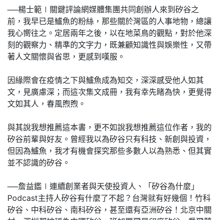
──楊士範∣關鍵評論網媒體集團共同創辦人來到矽谷之
前，我早已是鱸魚的粉絲，那些關於灣區的人事地物，總讓
我心嚮往之。定居兩年之後，以在地菜鳥的觀點，對於他深
刻的觀察力、精準的文字力，既兼顧知識性與娛樂性，又帶
著人文關懷與省思，更感到嘆服。
因緣際會在疫情之下與鱸魚成為知交，深深感受他人如其
文，見廣慮深；而這次集文成冊，我有幸先睹為快，更覺得
文如其人，春風煦煦。
與其說我想推薦這本書，更不如說我想推薦這位作者，我的
矽谷前輩與好友。曾經我以為矽谷只有科技、新創與投資，
但因為鱸魚，我才有機會探究那些多數人以為熟悉、但其實
並不認識的矽谷。
──詹益鑑∣連續創業者與天使投資人、「矽谷為什麼」
Podcast主持人矽谷有什麼了不起？台灣就有好幾個！竹科
矽谷、中科矽谷、南科矽谷，甚至還有亞洲矽谷！北京中關