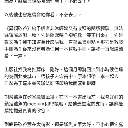
因為，鱸魚已經都寫給你看了，不必去了。
以後他也會繼續寫給你看，不必去了。
《異類矽谷》給予讀者非常輕鬆又有收穫的閱讀體驗，無法
歸類屬於哪一種。它是幽默嗎？卻好像「笑不出來」；它是
散文嗎？卻不知道為什麼讓我一直拿筆畫重點。那它是教戰
手冊嗎？從來沒有看過任何一本教戰手冊，讓我一直想繼續
看下一篇。
出版社找我寫推薦序，剛好，這個月即將回流到小時候住過
的幾個北美城市，帶孩子去念高中，原本想帶十本一起去，
居然為了這本書沒辦法即時印給我而感到扼腕！
期盼鱸魚在矽谷繼續筆耕，在下一本書出版前，我會好好的
鎖定鱸魚的medium和FB帳號，給他最堅定的支持，讓他繼
續挖掘最真實的矽谷。
到底是矽谷實在太精彩，還是鱸魚文筆太好，不小心把它寫