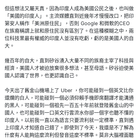
但這想法又屬天真，因為印度人成為美國公民之後，也叫做
「美國的印度人」。主流媒體直到近幾年才慢慢改口，把印
第安人稱作「美洲原住民」，否則 Google 和微軟的CEO
在族裔稱謂上就和原住民沒有區別了。在這種模糊之中，兩
位科技業最有權威的印度人並沒有吃虧，虧的是美國人的自
大。
幾百年的自大，直到矽谷湧入大量不同的族裔主宰了科技與
經濟，美國人才被迫放棄很多想法，甚至母語。矽谷迫使美
國人認識了世界，也更認識自己。
今天出了舊金山機場上了 Uber ，你可能碰到一個英文比你
還爛的白人，可能碰到一個必須仰賴手機即席翻譯才能溝通
的黑人，可能碰到一個祖先一百五十年前就登陸舊金山的中
國人，也可能碰到一口英文行雲流水你卻一個字也聽不懂的
印度人。以前我一直以為語言只要流利就一定標準，直到遇
上印度人才知道自己錯了。即使到了今天，我還是不了解為
什麼有人能夠這麼流利但發音這麼不標準。莫非大腦裡面聽