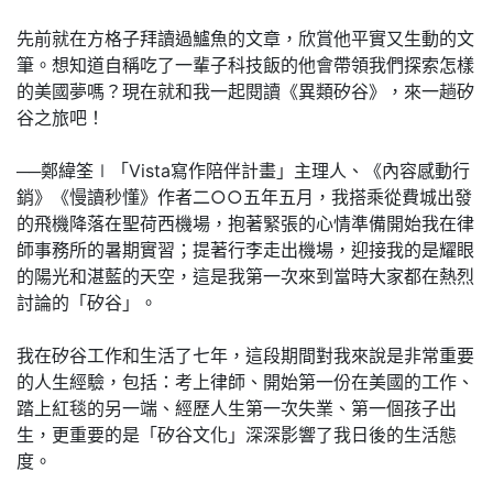
先前就在方格子拜讀過鱸魚的文章，欣賞他平實又生動的文
筆。想知道自稱吃了一輩子科技飯的他會帶領我們探索怎樣
的美國夢嗎？現在就和我一起閱讀《異類矽谷》，來一趟矽
谷之旅吧！
──鄭緯筌∣「Vista寫作陪伴計畫」主理人、《內容感動行
銷》《慢讀秒懂》作者二○○五年五月，我搭乘從費城出發
的飛機降落在聖荷西機場，抱著緊張的心情準備開始我在律
師事務所的暑期實習；提著行李走出機場，迎接我的是耀眼
的陽光和湛藍的天空，這是我第一次來到當時大家都在熱烈
討論的「矽谷」。
我在矽谷工作和生活了七年，這段期間對我來說是非常重要
的人生經驗，包括：考上律師、開始第一份在美國的工作、
踏上紅毯的另一端、經歷人生第一次失業、第一個孩子出
生，更重要的是「矽谷文化」深深影響了我日後的生活態
度。