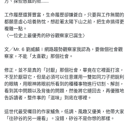
方、探些愚蠢的險……
工作履歷還算豐富，生命履歷卻嫌蒼白，只要與工作無關的
都願意虛心培養熱忱，想趁著太陽下山之前，把生命搞得更
複雜一點。
〈一位史上最優秀的矽谷觀察家已誕生〉
文╱Mr. 6 劉威麟∣網路趨勢觀察家我認為，要做個社會觀
察家，不能「太喜歡」那個社會。
修正，並不是真的「討厭」那個社會，畢竟在它裡面打滾，
不至於厭惡它，但是必須可以任意運用一雙如同刀子把銳利
的眼睛，用眼神將眼前所看到的種種事物進行切割、解剖，
看到其中問題以及背後的問題，然後將它縫回去，再優雅地
告訴讀者，整件事的「滋味」到底在哪裡。
這世代最受囑目的作家鱸魚，低調、風趣又優美，他帶大家
「往矽谷的另一邊看」。沒錯，矽谷不是你想的那樣。