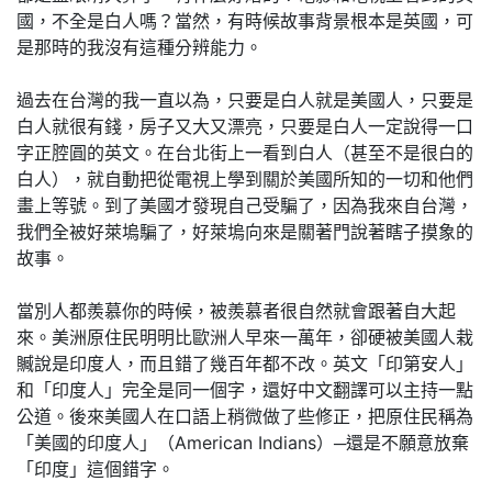
國，不全是白人嗎？當然，有時候故事背景根本是英國，可
是那時的我沒有這種分辨能力。
過去在台灣的我一直以為，只要是白人就是美國人，只要是
白人就很有錢，房子又大又漂亮，只要是白人一定說得一口
字正腔圓的英文。在台北街上一看到白人（甚至不是很白的
白人），就自動把從電視上學到關於美國所知的一切和他們
畫上等號。到了美國才發現自己受騙了，因為我來自台灣，
我們全被好萊塢騙了，好萊塢向來是關著門說著瞎子摸象的
故事。
當別人都羨慕你的時候，被羨慕者很自然就會跟著自大起
來。美洲原住民明明比歐洲人早來一萬年，卻硬被美國人栽
贓說是印度人，而且錯了幾百年都不改。英文「印第安人」
和「印度人」完全是同一個字，還好中文翻譯可以主持一點
公道。後來美國人在口語上稍微做了些修正，把原住民稱為
「美國的印度人」（American Indians）─還是不願意放棄
「印度」這個錯字。