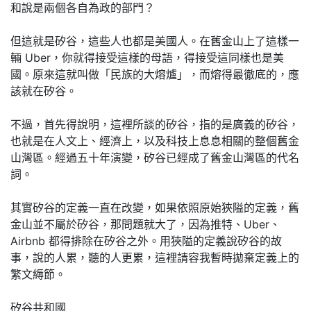
和說是兩個各自為政的部門？
但這就是矽谷，這些人也都是美國人。在舊金山上了這樣一
輛 Uber，你就得接受這樣的母語，得接受這同樣也是美
國。原來這就叫做「民族的大熔爐」，而熔得最徹底的，應
該就在矽谷。
不過，首先得說明，這裡所談的矽谷，指的是廣義的矽谷，
也就是在人文上、經濟上，以及科技上息息相關的整個舊金
山灣區。經過五十年演變，矽谷已經成了舊金山灣區的代名
詞。
其實矽谷的定義一直在改變，如果依照原始狹隘的定義，舊
金山並不屬於矽谷，那問題就大了，因為推特、Uber、
Airbnb 都得排除在矽谷之外。用狹隘的定義說矽谷的故
事，說的人累，聽的人更累，這裡請容我暫時拋棄定義上的
繁文縟節。
矽谷共和國