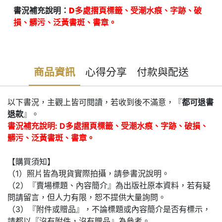
書況補充說明：
D多處摺頁標籤、受潮水痕、字跡、破
損、髒污、泛黃書斑、書章。
商品資訊
心得分享
付款與配送
以下書況，主觀上皆可閱讀，若收到後不滿意，『
都可退書
退款
』。
書況補充說明: D多處摺頁標籤、受潮水痕、字跡、破損、
髒污、泛黃書斑、書章。
【購買須知】
（1）照片皆為現貨實際拍攝，請參書況說明。
（2）『賣場標題、內容簡介』為出版社原本資料，若有疑
問請留言，但人力有限，恕不提供大量詢問。
（3）『附件或贈品』，不論標題或內容簡介是否有標示，
請都以『沒有附件，沒有贈品』為參考。