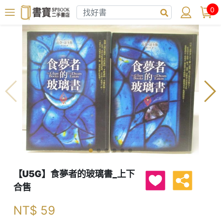
0
【U5G】食夢者的玻璃書_上下
合售
NT$
59