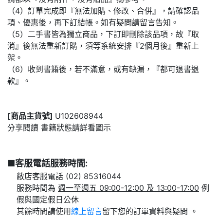
（4）訂單完成即『無法加購、修改、合併』，請確認品
項、優惠後，再下訂結帳。如有疑問請留言告知。
（5）二手書皆為獨立商品，下訂即刪除該品項，故『取
消』後無法重新訂購，須等系統安排『2個月後』重新上
架。
（6）收到書籍後，若不滿意，或有缺漏，『都可退書退
款』。
[商品主貨號]
U102608944
分享閱讀 書籍狀態請詳看圖示
■客服電話服務時間:
敝店客服電話 (02) 85316044
服務時間為
週一至週五 09:00-12:00 及 13:00-17:00
例
假與國定假日公休
其餘時間請使用
線上留言
留下您的訂單資料與疑問 。