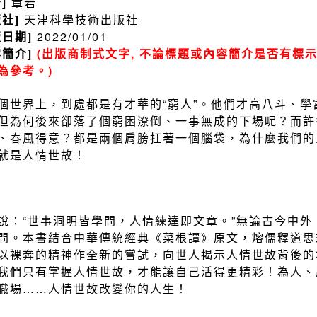
者]
章岩
版社]
天津科學技術出版社
版日期]
2022/01/01
容簡介]
(出版商制式文字, 不論標題或內容簡介是否有標示
為參考。)
個世界上，到處都是有才華的“窮人”。他們才高八斗、
但為何後來卻落了個窮困潦倒、一事無成的下場呢？而許
、春風得意？都是兩個肩膀扛著一個腦袋，為什麼我們的
就是人情世故！
說：“世事洞明皆學問，人情練達即文章。”無論古今中
問。本書結合中華傳統經典《菜根譚》原文，熔儒釋道思
以裸奔的精神作全新的嘗試，向世人揭示人情世故背後的
我們只有掌握人情世故，才能讓自己活得更精彩！為人、
職場……人情世故改變你的人生！