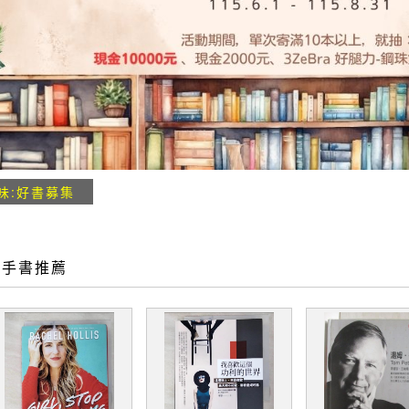
味:好書募集
二手書推薦