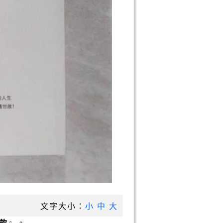
文字大小：
小
中
大
款
』。