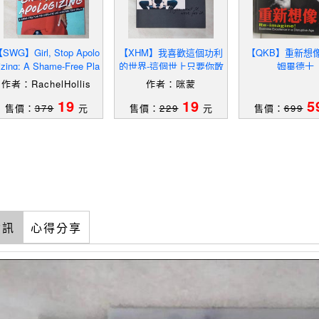
SWG】Girl, Stop Apolo
【XHM】我喜歡這個功利
【QKB】重新想
izing: A Shame-Free Pla
的世界-這個世上只要你敢
姆畢德士
 For Embracing And Ac
再大的不可能…_咪蒙
作者：RachelHollis
作者：咪蒙
19
19
5
售價：
379
元
售價：
229
元
售價：
699
資訊
心得分享