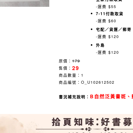
-運費 $55
7-11付款取貨
-運費 $60
宅配／貨運／郵寄
-運費 $120
外島
-運費 $120
原價：
179
29
售價：
商品數量：
1
商品編號：
O_U102612502
B自然泛黃書斑、
書況補充說明：