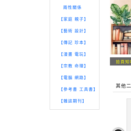
兩性關係
【家庭 親子】
【藝術 設計】
【傳記 珍本】
【漫畫 電玩】
拾頁知
【宗教 命理】
【電腦 網路】
其他
【參考書 工具書】
【雜誌期刊】