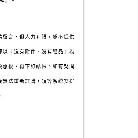
請留言，但人力有限，恕不提供
都以『沒有附件，沒有贈品』為
優惠後，再下訂結帳。如有疑問
後無法重新訂購，須等系統安排
。