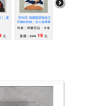
像！_湯
【S5G】給總是認為自己
【UM9】崩塌的人生－生
【T
不夠好的妳：女人值得更
態關懷2_林雲閣
算妳
多掌聲，別讓冒牌者症侯
妳
作者：伊麗莎白．卡多
作者：林雲閣
作
群影響妳的人生_伊麗莎
赫,安娜．德蒙塔爾洛,黃
9
19
19
白．卡多赫, 安娜．德蒙
元
售價：
249
元
售價：
339
元
售
琪雯,王浩永
塔爾洛, 黃琪雯,