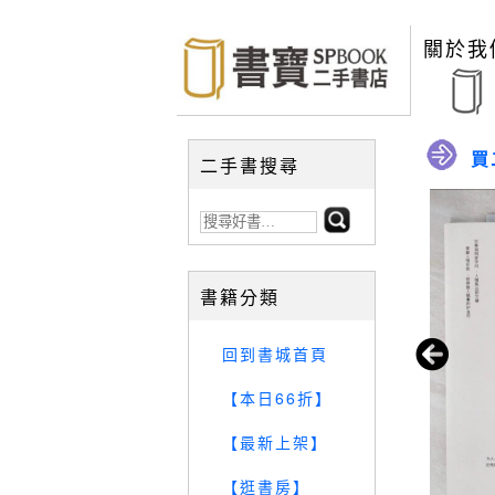
關於我
買
二手書搜尋
書籍分類
回到書城首頁
【本日66折】
【最新上架】
【逛書房】