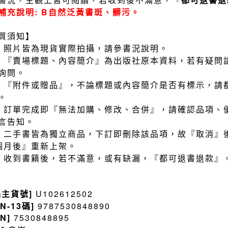
補充說明: B自然泛黃書斑、髒污。
買須知】
）照片皆為現貨實際拍攝，請參書況說明。
）『賣場標題、內容簡介』為出版社原本資料，若有疑問
詢問。
）『附件或贈品』，不論標題或內容簡介是否有標示，請
。
）訂單完成即『無法加購、修改、合併』，請確認品項、
言告知。
）二手書皆為獨立商品，下訂即刪除該品項，故『取消』
個月後』重新上架。
）收到書籍後，若不滿意，或有缺漏，『都可退書退款』
品主貨號]
U102612502
BN-13碼]
9787530848890
BN]
7530848895