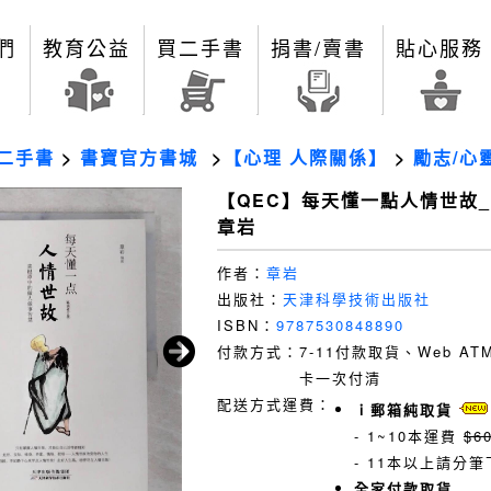
們
教育公益
買二手書
捐書/賣書
貼心服務
二手書
>
書寶官方書城
>
【心理 人際關係】
>
勵志/心
【QEC】每天懂一點人情世故_
章岩
作者：
章岩
出版社：
天津科學技術出版社
ISBN：
9787530848890
付款方式：
7-11付款取貨、Web A
卡一次付清
配送方式運費：
ｉ郵箱純取貨
- 1~10本運費
$6
- 11本以上請分筆
全家付款取貨