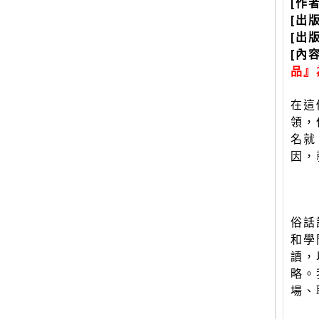
[作
[出
[出
[內
品』
在這
領，
名就
因，
俗話
和學
讀，
略。
場、