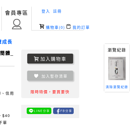
登入
註冊
會員專區
購物車(
0
)
我的訂單
靈成長
瀏覽紀錄
簡體_
加入購物車
加入暫存清單
清除瀏覽紀錄
限時特價，要買要快
TM、信用
LINE分享
FB分享
0
$40
下單