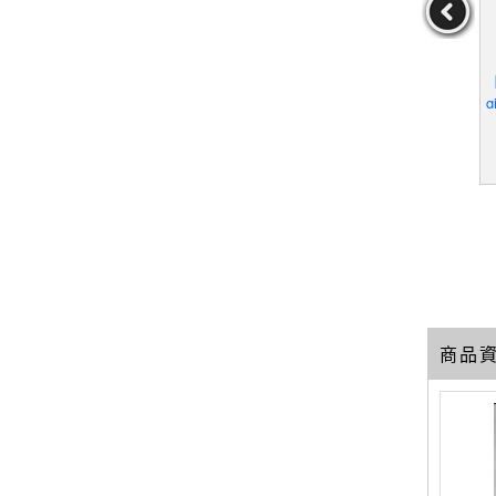
幫主：張雅
【Q7P】55歳からのハロ
【Q5O】奉獻-打開第五次
【
生_王廣福
ーライフ_日文_村上龍
元意識看見尊貴美好的生
g
活_章成、M． FAN
n
王廣福
作者：村上龍
作者：章成、M．FAN
19
19
19
元
售價：
179
元
售價：
149
元
商品