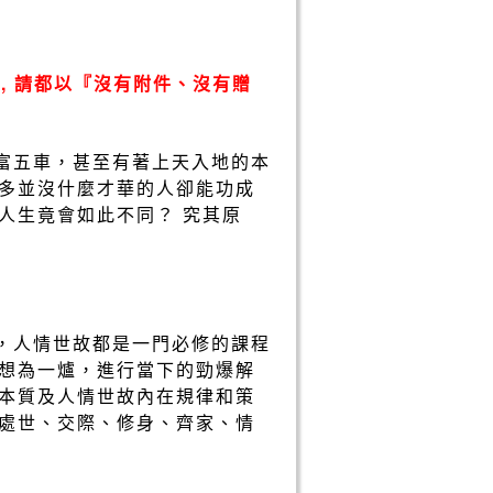
, 請都以『沒有附件、沒有贈
學富五車，甚至有著上天入地的本
多並沒什麼才華的人卻能功成
人生竟會如此不同？ 究其原
外，人情世故都是一門必修的課程
想為一爐，進行當下的勁爆解
本質及人情世故內在規律和策
處世、交際、修身、齊家、情