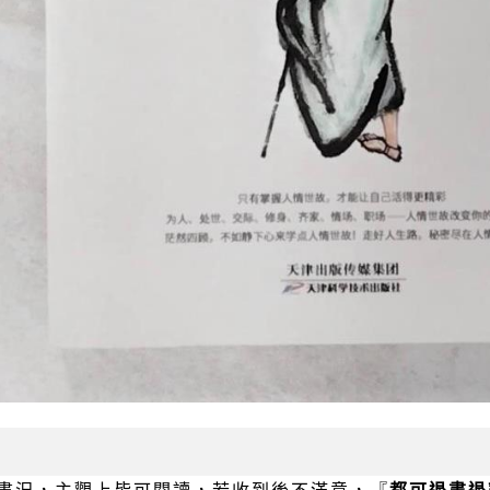
書況，主觀上皆可閱讀，若收到後不滿意，『
都可退書退