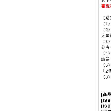
書況
【購
（1
（2
大量
（3
參考
（4
請留
（5
『2
（6
[商
[IS
[IS