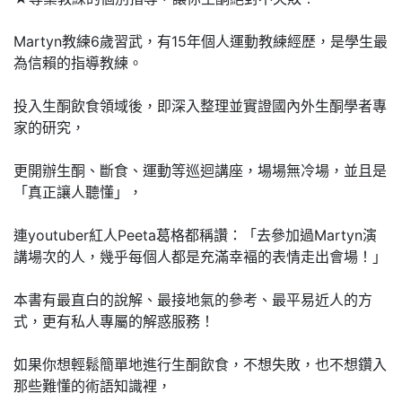
Martyn教練6歲習武，有15年個人運動教練經歷，是學生最
為信賴的指導教練。
投入生酮飲食領域後，即深入整理並實證國內外生酮學者專
家的研究，
更開辦生酮、斷食、運動等巡迴講座，場場無冷場，並且是
「真正讓人聽懂」，
連youtuber紅人Peeta葛格都稱讚：「去參加過Martyn演
講場次的人，幾乎每個人都是充滿幸褔的表情走出會場！」
本書有最直白的說解、最接地氣的參考、最平易近人的方
式，更有私人專屬的解惑服務！
如果你想輕鬆簡單地進行生酮飲食，不想失敗，也不想鑽入
那些難懂的術語知識裡，