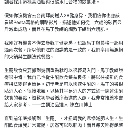
訓者採用這樣高油脂與低碳水化合物的飲食法。
假如你沒機會去台南拜訪鐵人28健身房，我相信你也應該
看過Peeta葛格的網路影片，描述他如何從十六歲的破百公
斤減重成功，而且在馬丁教練的調教下練出六塊肌。
我剛好有機會不僅去參觀了健身房，也跟馬丁與葛格一起用
過兩次餐，所以他們吃的跟講的是一致的，我們享用無澱粉
的火鍋與生酮法式餐點。
生酮飲食只要抓到幾個重點就可以很輕易入門，馬丁教練說
得很中肯，我自己也從生酮飲食獲益良多，將以往複雜的食
療拼法變得更簡易。初學者是可以快速生酮的，馬丁的書很
貼近人心、很接地氣，以極其平易近人的方式逐一陳述生酮
飲食的要點，還教初學者循序漸進的入酮，我非常推薦本書
給大家參考。——生酮油品達人 陳立川博士
直到前年底接觸到「生酮」，才扭轉我的悲慘減肥人生。生
酮飲食讓我非常驚艷，居然可以吃肥肉！而且每天吃得飽飽