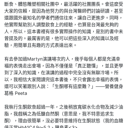
斷食、體態雕塑相關社團中，最活躍的社團團長。會這麼受
大家的信賴，是因為他努力的與台灣醫師們討論研讀，甚至
還跟國外最知名的學者們通信往來，讓自己更進步。同時，
他實際幫助別人調整飲食上的經驗，也算是台灣最充夠的
人。所以，這本書裡有很多實際操作的知識，是別的書中未
曾提及的。最厲害的是，他可以把這些深入的知識以及經
驗，用簡單且有趣的方式表達出來。
有去參加過Martyn演講場次的人，幾乎每個人都是充滿幸
褔的表情走出會場，因為不僅僅是「真正聽懂」，並且更學
到了深入的知識，在演講的過程中完全沒有無聊冷場。所
以，我相信大家閱讀完這本書後，不只會露出幸福的表情，
還可以笑著跟別人說：「生酮哪有這麼難？」——營養健身
葛格 Peeta
我執行生酮飲食超過一年，之後稍放寬碳水化合物及減少油
脂，我戲稱之為低醣自然酮（意思是，我不特意追求生
酮），理由很簡單，沒必要特意維持在生酮狀態（我的血糖
值正常HbA1C4.9～5.2、胰島素<3>