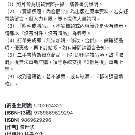
（1）照片皆為現貨實際拍攝，請參書況說明。
（2）『賣場標題、內容簡介』為出版社原本資料，若有疑
問請留言，但人力有限，恕不提供大量詢問。
（3）『附件或贈品』，不論標題或內容簡介是否有標示，
請都以『沒有附件，沒有贈品』為參考。
（4）訂單完成即『無法加購、修改、合併』，請確認品
項、優惠後，再下訂結帳。如有疑問請留言告知。
（5）二手書皆為獨立商品，下訂即刪除該品項，故『取
消』後無法重新訂購，須等系統安排『2個月後』重新上
架。
（6）收到書籍後，若不滿意，或有缺漏，『都可退書退
款』。
[商品主貨號]
U102614322
[ISBN-13碼]
9789869629294
[ISBN]
9869629296
[作者]
陳世修
[出版社]
柿子文化