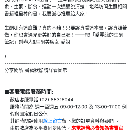
象，生酮、斷食、運動一次通通說清楚！堪稱坊間生酮相關
書籍裡最棒的書，我要誠心推薦給大家！
生酮哪有這麼難？真的不難！只要認真看這本書，認真照著
做，你也會遇見更美好的自己喔！——FB「愛麗絲的生酮
筆記」創辦人&生酮美魔女 愛姐
)
-----------------------------------------------------------
分享閱讀 書籍狀態請詳看圖示
■客服電話服務時間:
敝店客服電話 (02) 85316044
服務時間為
週一至週五 09:00-12:00 及 13:00-17:00
例
假與國定假日公休
其餘時間請使用
線上留言
留下您的訂單資料與疑問 。
由於敝店為多平臺同步販售，
來電請務必告知為
書寶官