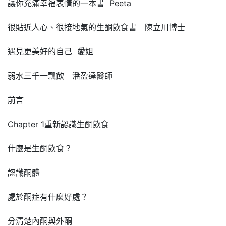
讓你充滿幸福表情的一本書 Peeta
很貼近人心、很接地氣的生酮飲食書 陳立川博士
遇見更美好的自己 愛姐
弱水三千一瓢飲 潘盈達醫師
前言
Chapter 1重新認識生酮飲食
什麼是生酮飲食？
認識酮體
處於酮症有什麼好處？
分清楚內酮與外酮