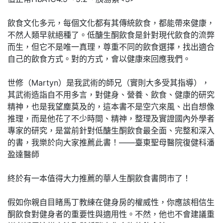
飲食文化多元，每個文化都有其傳統飲食，都能帶來健康，
不然人類早就絕種了。低醣生酮飲食是針對現代飲食的流弊
而生，但它不是唯一真理，尊重不同的飲食選擇，找出適合
自己的飲食方式。對的方式，會以健康來回應我們。
世修（Martyn）是我武術的師兄（實則大多受其指導），
其武術造詣自不用多言，對健身、營養、飲食、健康的研究
精神，也是我望塵莫及的，這本書不是空穴來風、出自想像
推理，而是他花了不少時間、精神，整理及實證國內外學者
專家的研究，是當前針對低醣生酮飲食最全面、完整和深入
的書，我樂於向大家推薦此書！——臺東聖母醫院復健科潘
盈達醫師
終於有一本值得大力推薦的華人生酮飲食書問市了！
假如你親自目睹馬丁教練在健身房的權威性，你應該相信生
酮飲食對健身者的重要性與適用性。不然，他也不會建議重