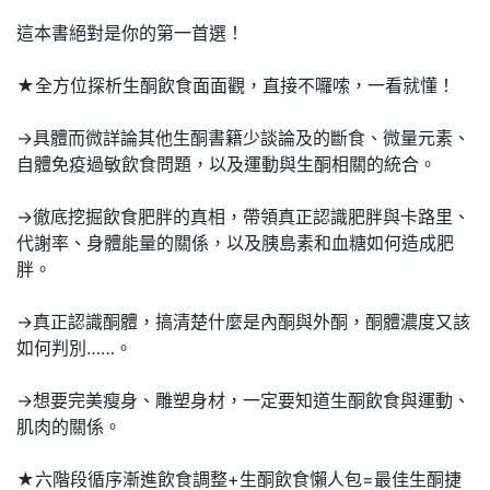
這本書絕對是你的第一首選！
★全方位探析生酮飲食面面觀，直接不囉嗦，一看就懂！
→具體而微詳論其他生酮書籍少談論及的斷食、微量元素、
自體免疫過敏飲食問題，以及運動與生酮相關的統合。
→徹底挖掘飲食肥胖的真相，帶領真正認識肥胖與卡路里、
代謝率、身體能量的關係，以及胰島素和血糖如何造成肥
胖。
→真正認識酮體，搞清楚什麼是內酮與外酮，酮體濃度又該
如何判別……。
→想要完美瘦身、雕塑身材，一定要知道生酮飲食與運動、
肌肉的關係。
★六階段循序漸進飲食調整+生酮飲食懶人包=最佳生酮捷