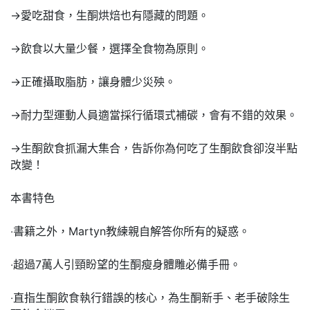
→愛吃甜食，生酮烘焙也有隱藏的問題。
→飲食以大量少餐，選擇全食物為原則。
→正確攝取脂肪，讓身體少災殃。
→耐力型運動人員適當採行循環式補碳，會有不錯的效果。
→生酮飲食抓漏大集合，告訴你為何吃了生酮飲食卻沒半點
改變！
本書特色
‧書籍之外，Martyn教練親自解答你所有的疑惑。
‧超過7萬人引頸盼望的生酮瘦身體雕必備手冊。
‧直指生酮飲食執行錯誤的核心，為生酮新手、老手破除生