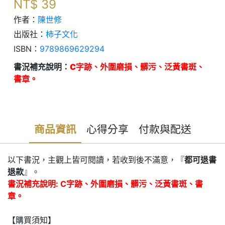
NT$
39
作者：
陳世修
出版社：
柿子文化
ISBN：
9789869629294
書況補充說明：
C字跡、外圍磨損、髒污、泛黃書斑、
書章。
商品資訊
心得分享
付款與配送
以下書況，主觀上皆可閱讀，若收到後不滿意，『
都可退書
退款
』。
書況補充說明: C字跡、外圍磨損、髒污、泛黃書斑、書
章。
【購買須知】