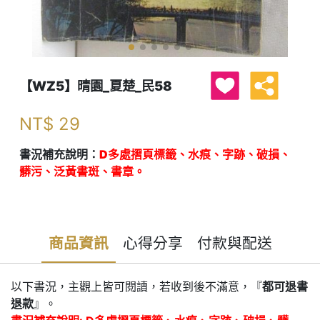
【WZ5】晴園_夏楚_民58
NT$
29
書況補充說明：
D多處摺頁標籤、水痕、字跡、破損、
髒污、泛黃書斑、書章。
商品資訊
心得分享
付款與配送
以下書況，主觀上皆可閱讀，若收到後不滿意，『
都可退書
退款
』。