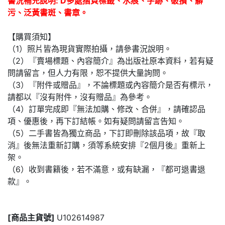
書況補充說明: D多處摺頁標籤、水痕、字跡、破損、髒
污、泛黃書斑、書章。
【購買須知】
（1）照片皆為現貨實際拍攝，請參書況說明。
（2）『賣場標題、內容簡介』為出版社原本資料，若有疑
問請留言，但人力有限，恕不提供大量詢問。
（3）『附件或贈品』，不論標題或內容簡介是否有標示，
請都以『沒有附件，沒有贈品』為參考。
（4）訂單完成即『無法加購、修改、合併』，請確認品
項、優惠後，再下訂結帳。如有疑問請留言告知。
（5）二手書皆為獨立商品，下訂即刪除該品項，故『取
消』後無法重新訂購，須等系統安排『2個月後』重新上
架。
（6）收到書籍後，若不滿意，或有缺漏，『都可退書退
款』。
[商品主貨號]
U102614987