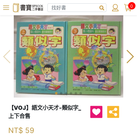
0
【VOJ】語文小天才-類似字_
上下合售
NT$
59