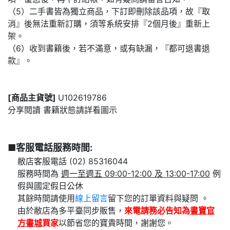
（5）二手書皆為獨立商品，下訂即刪除該品項，故『取
消』後無法重新訂購，須等系統安排『2個月後』重新上
架。
（6）收到書籍後，若不滿意，或有缺漏，『都可退書退
款』。
[商品主貨號]
U102619786
分享閱讀 書籍狀態請詳看圖示
■客服電話服務時間:
敝店客服電話 (02) 85316044
服務時間為
週一至週五 09:00-12:00 及 13:00-17:00
例
假與國定假日公休
其餘時間請使用
線上留言
留下您的訂單資料與疑問 。
由於敝店為多平臺同步販售，
來電請務必告知為
書寶官
方書城
買家
以節省您的寶貴時間，謝謝您。