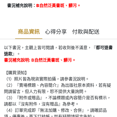
書況補充說明：
B自然泛黃書斑、髒污。
商品資訊
心得分享
付款與配送
以下書況，主觀上皆可閱讀，若收到後不滿意，『
都可退書
退款
』。
書況補充說明: B自然泛黃書斑、髒污。
【購買須知】
（1）照片皆為現貨實際拍攝，請參書況說明。
（2）『賣場標題、內容簡介』為出版社原本資料，若有疑
問請留言，但人力有限，恕不提供大量詢問。
（3）『附件或贈品』，不論標題或內容簡介是否有標示，
請都以『沒有附件，沒有贈品』為參考。
（4）訂單完成即『無法加購、修改、合併』，請確認品
項、優惠後，再下訂結帳。如有疑問請留言告知。